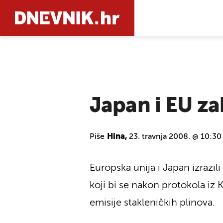
PRETRAŽIT
Japan i EU za
Piše
Hina,
23. travnja 2008. @ 10:30
Europska unija i Japan izrazil
koji bi se nakon protokola iz
emisije stakleničkih plinova.