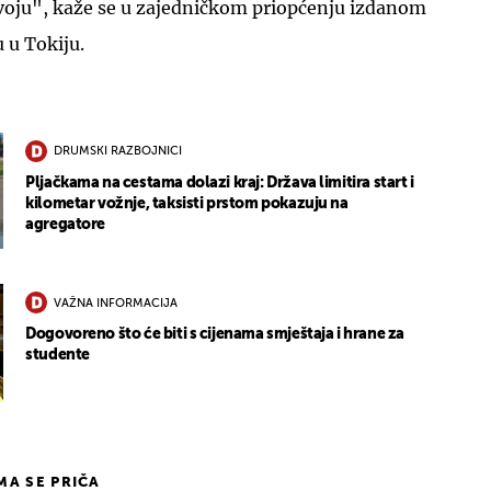
zvoju", kaže se u zajedničkom priopćenju izdanom
 u Tokiju.
DRUMSKI RAZBOJNICI
Pljačkama na cestama dolazi kraj: Država limitira start i
kilometar vožnje, taksisti prstom pokazuju na
agregatore
VAŽNA INFORMACIJA
Dogovoreno što će biti s cijenama smještaja i hrane za
studente
IMA SE PRIČA