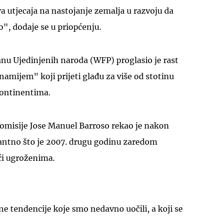
va utjecaja na nastojanje zemalja u razvoju da
", dodaje se u priopćenju.
nu Ujedinjenih naroda (WFP) proglasio je rast
namijem" koji prijeti glađu za više od stotinu
UKLJUČITE NOTIFIKACIJE
kontinentima.
omisije Jose Manuel Barroso rekao je nakon
ntno što je 2007. drugu godinu zaredom
i ugroženima.
e tendencije koje smo nedavno uočili, a koji se