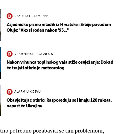
REZULTAT RAZMJENE
Zajedničko pismo mladih iz Hrvatske i Srbije povodom
Oluje: "Ako si rođen nakon '95..."
VREMENSKA PROGNOZA
Nakon vrhunca toplinskog vala stiže osvježenje: Dokad
će trajati otkrio je meteorolog
ALARM U KIJEVU
Obavještajac otkrio: Raspoređuju se i imaju 120 raketa,
napast će Ukrajinu
itno potrebno pozabaviti se tim problemom,