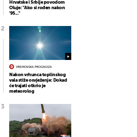
Hrvatske i Srbije povodom
Oluje: "Ako si rođen nakon
'95..."
VREMENSKA PROGNOZA
Nakon vrhunca toplinskog
vala stiže osvježenje: Dokad
će trajati otkrio je
meteorolog