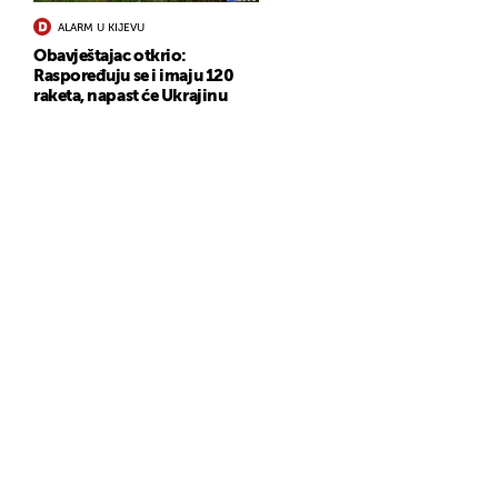
ALARM U KIJEVU
Obavještajac otkrio:
Raspoređuju se i imaju 120
raketa, napast će Ukrajinu