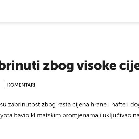
E VIJESTI
brinuti zbog visoke ci
KOMENTARI
i su zabrinutost zbog rasta cijena hrane i nafte i d
 Kyota bavio klimatskim promjenama i uključivao n