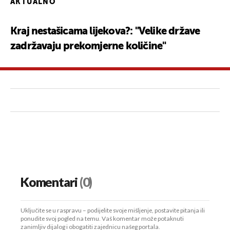
AKTUALNO
Kraj nestašicama lijekova?: "Velike države
zadržavaju prekomjerne količine"
Komentari
(0)
Uključite se u raspravu – podijelite svoje mišljenje, postavite pitanja ili
ponudite svoj pogled na temu. Vaš komentar može potaknuti
zanimljiv dijalog i obogatiti zajednicu našeg portala.