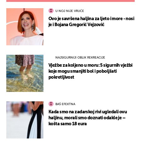
U NOJ NIJE VRUĆE
Ovo je savršena haljina za ljeto i more - nosi
je i Bojana Gregorić Vejzović
NAJSIGURNIJI OBLIK REKREACIJE
Vježbe za koljeno u moru: 5 sigurnih vježbi
koje mogu smanjiti bol i poboljšati
pokretljivost
BAŠ EFEKTNA
Kada smo na zadarskoj rivi ugledali ovu
haljinu, morali smo doznati odakle je –
košta samo 18 eura