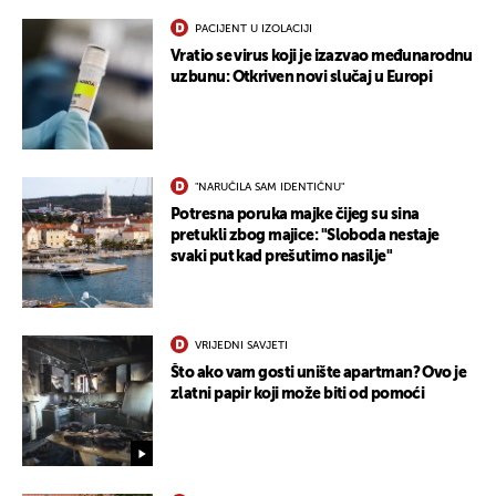
PACIJENT U IZOLACIJI
Vratio se virus koji je izazvao međunarodnu
uzbunu: Otkriven novi slučaj u Europi
"NARUČILA SAM IDENTIČNU"
Potresna poruka majke čijeg su sina
pretukli zbog majice: "Sloboda nestaje
svaki put kad prešutimo nasilje"
VRIJEDNI SAVJETI
Što ako vam gosti unište apartman? Ovo je
zlatni papir koji može biti od pomoći