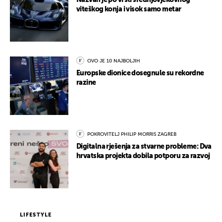
Nazvan je po vrsti srednjovjekovnog
viteškog konja i visok samo metar
OVO JE 10 NAJBOLJIH
Europske dionice dosegnule su rekordne
razine
POKROVITELJ PHILIP MORRIS ZAGREB
Digitalna rješenja za stvarne probleme: Dva
hrvatska projekta dobila potporu za razvoj
LIFESTYLE