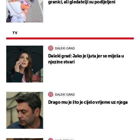
granici, ali gledatelji su podijeljeni
TV
DALEKI GRAD
Daleki grad: Jako je ljuta jer se miješa u
njezine stvari
DALEKI GRAD
Drago mu je što je cijelo vrijeme uz njega