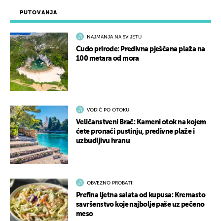
PUTOVANJA
NAJMANJA NA SVIJETU
Čudo prirode: Predivna pješčana plaža na
100 metara od mora
VODIČ PO OTOKU
Veličanstveni Brač: Kameni otok na kojem
ćete pronaći pustinju, predivne plaže i
uzbudljivu hranu
OBVEZNO PROBATI!
Prefina ljetna salata od kupusa: Kremasto
savršenstvo koje najbolje paše uz pečeno
meso