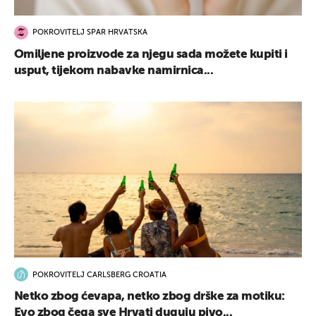
POKROVITELJ SPAR HRVATSKA
Omiljene proizvode za njegu sada možete kupiti i
usput, tijekom nabavke namirnica...
UKLJUČITE NOTIFIKACIJE
POKROVITELJ CARLSBERG CROATIA
Netko zbog ćevapa, netko zbog drške za motiku:
Evo zbog čega sve Hrvati duguju pivo...