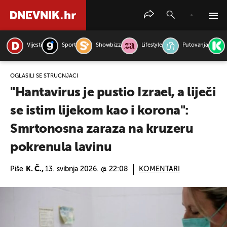
Vijesti
Sport
Showbizz
Lifestyle
Putovanja
PRETRAŽITE VIJESTI
OGLASILI SE STRUČNJACI
"Hantavirus je pustio Izrael, a liječi
se istim lijekom kao i korona":
Smrtonosna zaraza na kruzeru
pokrenula lavinu
Piše
K. Č.,
13. svibnja 2026. @ 22:08
KOMENTARI