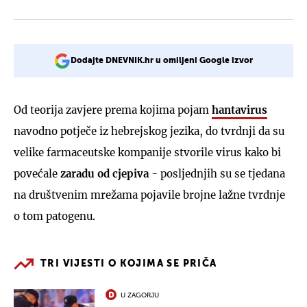
Dodajte DNEVNIK.hr u omiljeni Google izvor
Od teorija zavjere prema kojima pojam
hantavirus
navodno potječe iz hebrejskog jezika, do tvrdnji da su
velike farmaceutske kompanije stvorile virus kako bi
povećale
zaradu od cjepiva
-
posljednjih su se tjedana
na društvenim mrežama pojavile brojne lažne tvrdnje
o tom patogenu.
TRI VIJESTI O KOJIMA SE PRIČA
U ZAGORJU