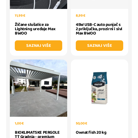
11,99 €
8,99 €
Žičane slušalice za
45W USB-C auto punjač s
Lightning uređaje Max
2 priključka, prozirni i sivi
BWOO
Max BWOO
SAZNAJ VIŠE
SAZNAJ VIŠE
1,00 €
50,00 €
BIOKLIMATSKE PERGOLE
Ownat fish 20 kg
TT Gradnja - premium