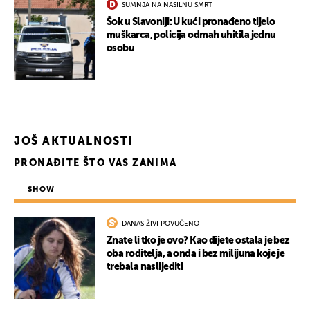
SUMNJA NA NASILNU SMRT
Šok u Slavoniji: U kući pronađeno tijelo
muškarca, policija odmah uhitila jednu
osobu
JOŠ AKTUALNOSTI
PRONAĐITE ŠTO VAS ZANIMA
SHOW
DANAS ŽIVI POVUČENO
Znate li tko je ovo? Kao dijete ostala je bez
oba roditelja, a onda i bez milijuna koje je
trebala naslijediti