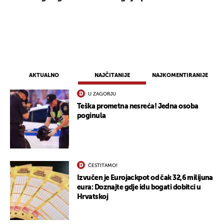
AKTUALNO
NAJČITANIJE
NAJKOMENTIRANIJE
U ZAGORJU
Teška prometna nesreća! Jedna osoba
poginula
ČESTITAMO!
Izvučen je Eurojackpot od čak 32,6 milijuna
eura: Doznajte gdje idu bogati dobitci u
Hrvatskoj