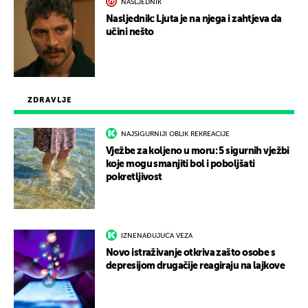
NASLJEDNIK
Nasljednik: Ljuta je na njega i zahtjeva da
učini nešto
ZDRAVLJE
NAJSIGURNIJI OBLIK REKREACIJE
Vježbe za koljeno u moru: 5 sigurnih vježbi
koje mogu smanjiti bol i poboljšati
pokretljivost
IZNENAĐUJUĆA VEZA
Novo istraživanje otkriva zašto osobe s
depresijom drugačije reagiraju na lajkove