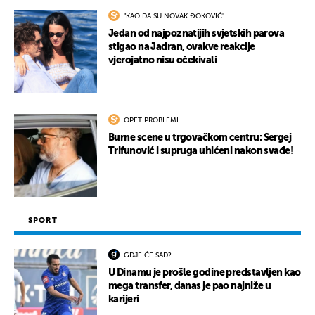
"KAO DA SU NOVAK ĐOKOVIĆ"
Jedan od najpoznatijih svjetskih parova
stigao na Jadran, ovakve reakcije
vjerojatno nisu očekivali
OPET PROBLEMI
Burne scene u trgovačkom centru: Sergej
Trifunović i supruga uhićeni nakon svađe!
SPORT
GDJE ĆE SAD?
U Dinamu je prošle godine predstavljen kao
mega transfer, danas je pao najniže u
karijeri