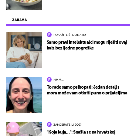
ZABAVA
POKAŽITE ŠTO ZNATE!
Samo pravi intelektualci mogu riješiti ovaj
kviz bez ijedne pogreške
HMM…
To rade samo psihopati: Jedan detalj s
mora može vam otkriti puno o prijateljima
ZAMJERATE LI JOJ?
"Koja kuja…": Snašla se na hrvatskoj