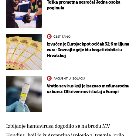
Teška prometna nesreća! Jedna osoba
poginula
ČESTITAMO!
Izvučen je Eurojackpot od čak 32,6 milijuna
eura: Doznajte gdje idu bogati dobitci u
Hrvatskoj
PACIJENT U IZOLACIJI
Vratio se virus koji je izazvao međunarodnu
uzbunu: Otkriven novi slučaj u Europi
Izbijanje hantavirusa dogodilo se na brodu MV
Hondius, koji je iz Argentine isplovio 1. travnja, prije