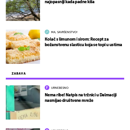
najopasniji kada padne kiša
MA, SAVRŠENSTVO!
Kolač s limunom i sirom: Recept za
božanstvenu slasticu koja se topi u ustima
ZABAVA
URNEBESNO
Nema ribe! Natpis na tržnici u Dalmaciji
nasmijao društvene mreže