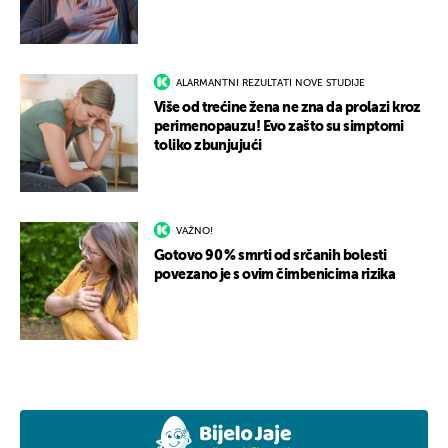
ALARMANTNI REZULTATI NOVE STUDIJE
Više od trećine žena ne zna da prolazi kroz
perimenopauzu! Evo zašto su simptomi
toliko zbunjujući
VAŽNO!
Gotovo 90 % smrti od srčanih bolesti
povezano je s ovim čimbenicima rizika