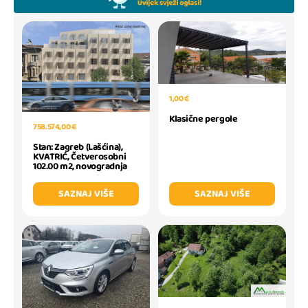
1,00 €
Klasične pergole
758.574,00 €
Stan: Zagreb (Lašćina),
KVATRIĆ, Četverosobni
102.00 m2, novogradnja
SAZNAJ VIŠE
SAZNAJ VIŠE