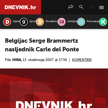
Vijesti
Sport
Showbizz
Lifestyle
Putovanja
PRETRAŽITE VIJESTI
Belgijac Serge Brammertz
nasljednik Carle del Ponte
Piše
HINA,
13. studenoga 2007. @ 17:56
KOMENTARI