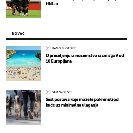
HNL-u
NOVAC
KAMO BI OTIŠLI?
O preseljenju u inozemstvo razmišlja 9 od
10 Europljana
SAM SVOJ ŠEF
Šest poslova koje možete pokrenuti od
kuće uz minimalna ulaganja