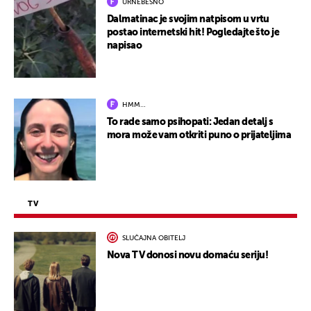
URNEBESNO
Dalmatinac je svojim natpisom u vrtu
postao internetski hit! Pogledajte što je
napisao
HMM…
To rade samo psihopati: Jedan detalj s
mora može vam otkriti puno o prijateljima
TV
SLUČAJNA OBITELJ
Nova TV donosi novu domaću seriju!