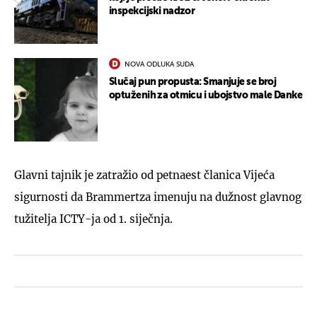
inspekcijski nadzor
NOVA ODLUKA SUDA
Slučaj pun propusta: Smanjuje se broj
optuženih za otmicu i ubojstvo male Danke
Glavni tajnik je zatražio od petnaest članica Vijeća
sigurnosti da Brammertza imenuju na dužnost glavnog
tužitelja ICTY-ja od 1. siječnja.