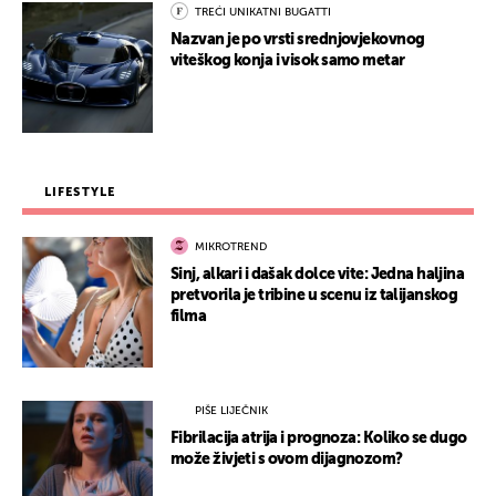
TREĆI UNIKATNI BUGATTI
Nazvan je po vrsti srednjovjekovnog
viteškog konja i visok samo metar
LIFESTYLE
MIKROTREND
Sinj, alkari i dašak dolce vite: Jedna haljina
pretvorila je tribine u scenu iz talijanskog
filma
PIŠE LIJEČNIK
Fibrilacija atrija i prognoza: Koliko se dugo
može živjeti s ovom dijagnozom?