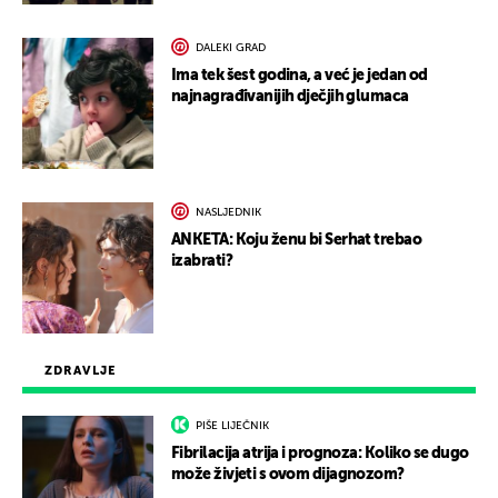
DALEKI GRAD
Ima tek šest godina, a već je jedan od
najnagrađivanijih dječjih glumaca
NASLJEDNIK
ANKETA: Koju ženu bi Serhat trebao
izabrati?
ZDRAVLJE
PIŠE LIJEČNIK
Fibrilacija atrija i prognoza: Koliko se dugo
može živjeti s ovom dijagnozom?