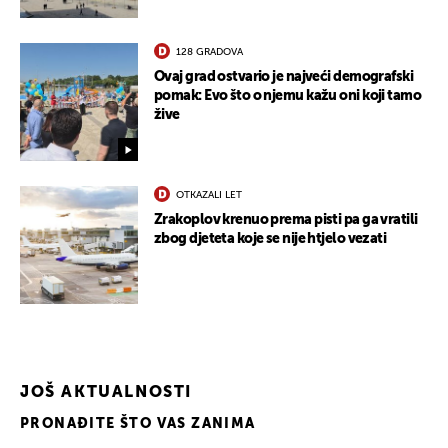
128 GRADOVA
Ovaj grad ostvario je najveći demografski
pomak: Evo što o njemu kažu oni koji tamo
žive
OTKAZALI LET
Zrakoplov krenuo prema pisti pa ga vratili
zbog djeteta koje se nije htjelo vezati
JOŠ AKTUALNOSTI
PRONAĐITE ŠTO VAS ZANIMA