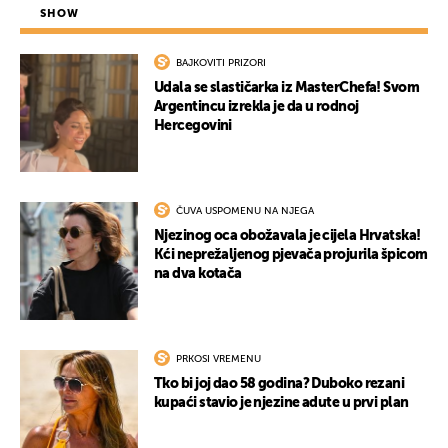
SHOW
BAJKOVITI PRIZORI
Udala se slastičarka iz MasterChefa! Svom
Argentincu izrekla je da u rodnoj
Hercegovini
UKLJUČITE NOTIFIKACIJE
ČUVA USPOMENU NA NJEGA
Njezinog oca obožavala je cijela Hrvatska!
Kći neprežaljenog pjevača projurila špicom
na dva kotača
PRKOSI VREMENU
Tko bi joj dao 58 godina? Duboko rezani
kupaći stavio je njezine adute u prvi plan