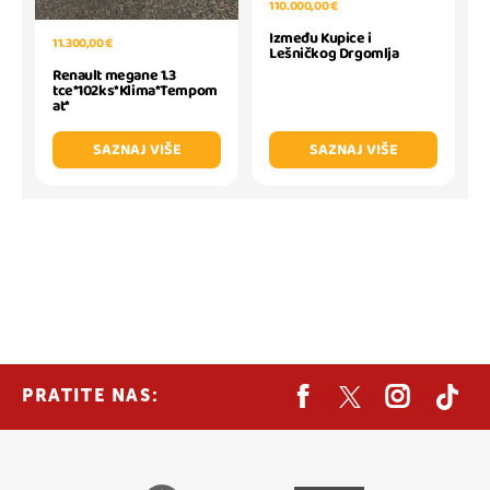
110.000,00 €
Između Kupice i
11.300,00 €
Lešničkog Drgomlja
Renault megane 1.3
tce*102ks*Klima*Tempom
at*
SAZNAJ VIŠE
SAZNAJ VIŠE
PRATITE NAS: