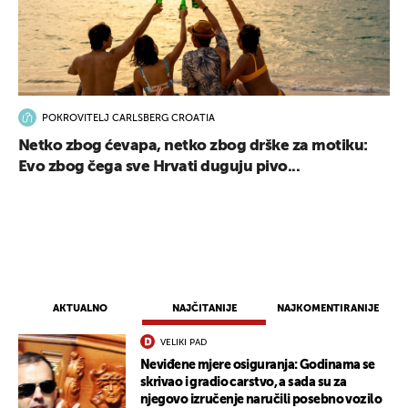
POKROVITELJ CARLSBERG CROATIA
Netko zbog ćevapa, netko zbog drške za motiku:
Evo zbog čega sve Hrvati duguju pivo...
AKTUALNO
NAJČITANIJE
NAJKOMENTIRANIJE
VELIKI PAD
Neviđene mjere osiguranja: Godinama se
skrivao i gradio carstvo, a sada su za
njegovo izručenje naručili posebno vozilo