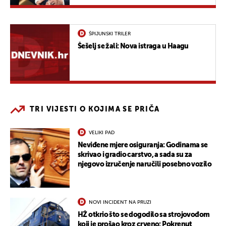
ŠPIJUNSKI TRILER
Šešelj se žali: Nova istraga u Haagu
TRI VIJESTI O KOJIMA SE PRIČA
VELIKI PAD
Neviđene mjere osiguranja: Godinama se
skrivao i gradio carstvo, a sada su za
njegovo izručenje naručili posebno vozilo
NOVI INCIDENT NA PRUZI
HŽ otkrio što se dogodilo sa strojovođom
koji je prošao kroz crveno: Pokrenut