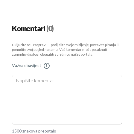
Komentari
(0)
Uključite se u raspravu – podijelite svoje mišljenje, postavite pitanja ili
ponudite svoj pogled na temu. Vaš komentar može potaknuti
zanimljiv dijalog i obogatiti zajednicu našeg portala.
Važna obavijest
!
1500 znakova preostalo