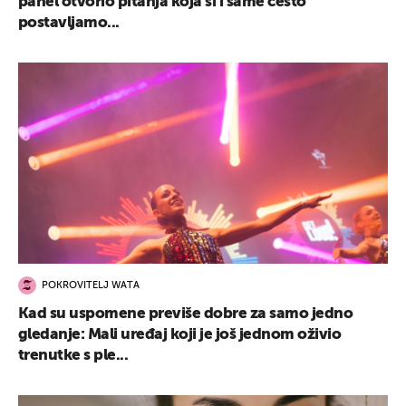
panel otvorio pitanja koja si i same često
postavljamo...
POKROVITELJ WATA
Kad su uspomene previše dobre za samo jedno
gledanje: Mali uređaj koji je još jednom oživio
trenutke s ple...