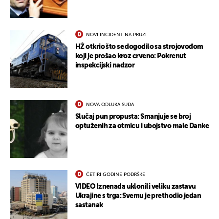
NOVI INCIDENT NA PRUZI
HŽ otkrio što se dogodilo sa strojovođom
koji je prošao kroz crveno: Pokrenut
inspekcijski nadzor
NOVA ODLUKA SUDA
Slučaj pun propusta: Smanjuje se broj
optuženih za otmicu i ubojstvo male Danke
ČETIRI GODINE PODRŠKE
VIDEO Iznenada uklonili veliku zastavu
Ukrajine s trga: Svemu je prethodio jedan
sastanak