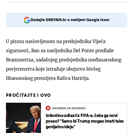
Dodajte DNEVNIK.hr u omiljeni Google izvor
U pismu naslovljenom na predsjednika Vijeća
sigurnosti, Ban za nasljednika Del Ponte predlaže
Brammertza, sadašnjeg predsjednika međunarodnog
povjerenstva koje istražuje ubojstvo bivšeg
libanonskog premijera Rafica Haririja.
PROČITAJTE I OVO
NAGRADA ZA NAGRADU
Infantino odlazi iz FIFA-e, čeka ga novi
posao? "Samo bi Trump mogao imati tako
genijalnu ideju"