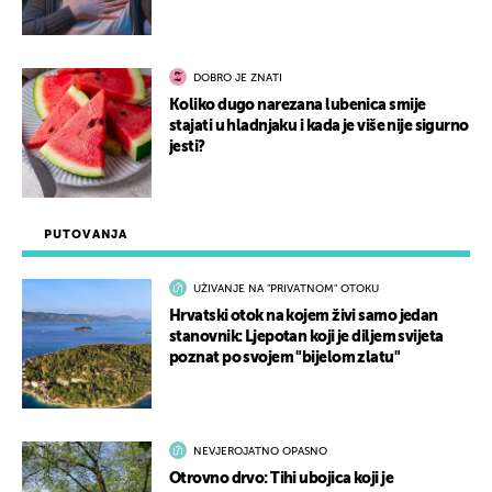
DOBRO JE ZNATI
Koliko dugo narezana lubenica smije
stajati u hladnjaku i kada je više nije sigurno
jesti?
PUTOVANJA
UŽIVANJE NA "PRIVATNOM" OTOKU
Hrvatski otok na kojem živi samo jedan
stanovnik: Ljepotan koji je diljem svijeta
poznat po svojem "bijelom zlatu"
NEVJEROJATNO OPASNO
Otrovno drvo: Tihi ubojica koji je