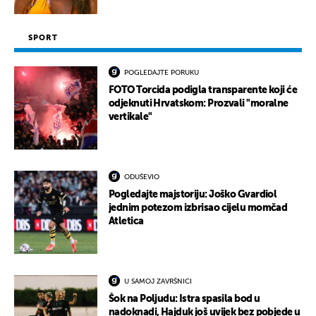
SPORT
POGLEDAJTE PORUKU
FOTO Torcida podigla transparente koji će
odjeknuti Hrvatskom: Prozvali "moralne
vertikale"
ODUŠEVIO
Pogledajte majstoriju: Joško Gvardiol
jednim potezom izbrisao cijelu momčad
Atletica
U SAMOJ ZAVRŠNICI
Šok na Poljudu: Istra spasila bod u
nadoknadi, Hajduk još uvijek bez pobjede u