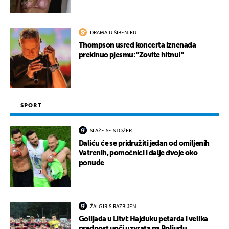
UKLJUČITE NOTIFIKACIJE
DRAMA U ŠIBENIKU
Thompson usred koncerta iznenada
prekinuo pjesmu: "Zovite hitnu!"
SPORT
SLAŽE SE STOŽER
Daliću će se pridružiti jedan od omiljenih
Vatrenih, pomoćnici i dalje dvoje oko
ponude
ŽALGIRIS RAZBIJEN
Golijada u Litvi: Hajduku petarda i velika