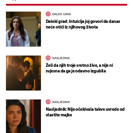
DALEKI GRAD
Daleki grad: Intuicija joj govori da danas
neće otići iz njihovog života
NASLJEDNIK
Želi da njih troje sretno žive, a nije ni
svjesna da ga je odavno izgubila
NASLJEDNIK
Nasljednik: Nije očekivala takve uvrede od
vlastite majke