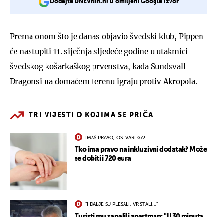
Dodajte DNEVNIK.hr u omiljeni Google izvor
Prema onom što je danas objavio švedski klub, Pippen
će nastupiti 11. siječnja sljedeće godine u utakmici
švedskog košarkaškog prvenstva, kada Sundsvall
Dragonsi na domaćem terenu igraju protiv Akropola.
TRI VIJESTI O KOJIMA SE PRIČA
IMAŠ PRAVO, OSTVARI GA!
Tko ima pravo na inkluzivni dodatak? Može
se dobiti i 720 eura
"I DALJE SU PLESALI, VRIŠTALI..."
Turisti mu zapalili apartman: "U 30 minuta