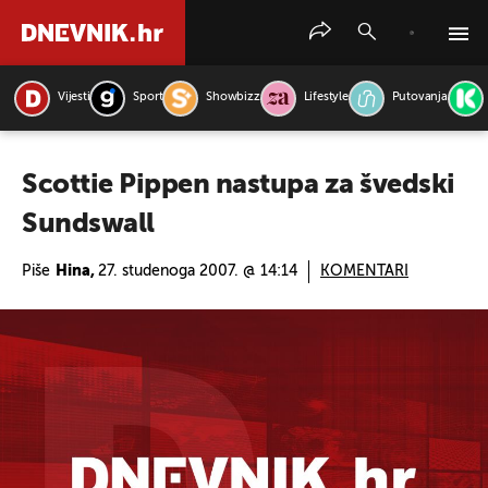
Vijesti
Sport
Showbizz
Lifestyle
Putovanja
PRETRAŽITE VIJESTI
Scottie Pippen nastupa za švedski
Sundswall
Piše
Hina,
27. studenoga 2007. @ 14:14
KOMENTARI