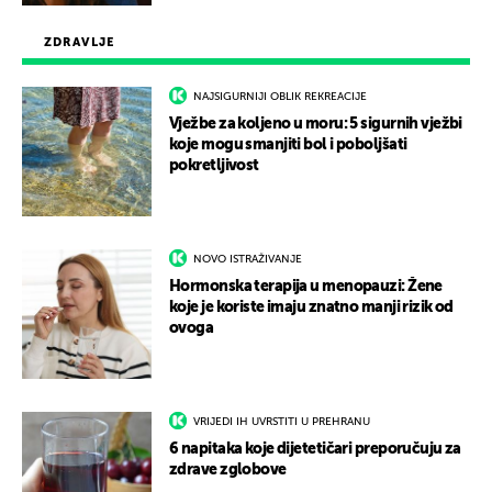
ZDRAVLJE
NAJSIGURNIJI OBLIK REKREACIJE
Vježbe za koljeno u moru: 5 sigurnih vježbi
koje mogu smanjiti bol i poboljšati
pokretljivost
NOVO ISTRAŽIVANJE
Hormonska terapija u menopauzi: Žene
koje je koriste imaju znatno manji rizik od
ovoga
VRIJEDI IH UVRSTITI U PREHRANU
6 napitaka koje dijetetičari preporučuju za
zdrave zglobove