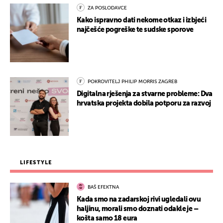
ZA POSLODAVCE
Kako ispravno dati nekome otkaz i izbjeći
najčešće pogreške te sudske sporove
POKROVITELJ PHILIP MORRIS ZAGREB
Digitalna rješenja za stvarne probleme: Dva
hrvatska projekta dobila potporu za razvoj
LIFESTYLE
BAŠ EFEKTNA
Kada smo na zadarskoj rivi ugledali ovu
haljinu, morali smo doznati odakle je –
košta samo 18 eura