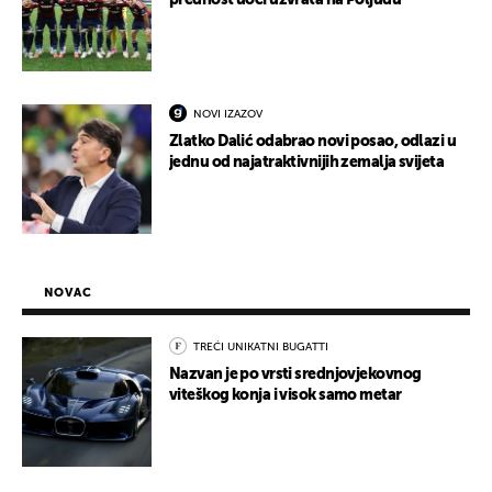
prednost uoči uzvrata na Poljudu
NOVI IZAZOV
Zlatko Dalić odabrao novi posao, odlazi u
jednu od najatraktivnijih zemalja svijeta
NOVAC
TREĆI UNIKATNI BUGATTI
Nazvan je po vrsti srednjovjekovnog
viteškog konja i visok samo metar