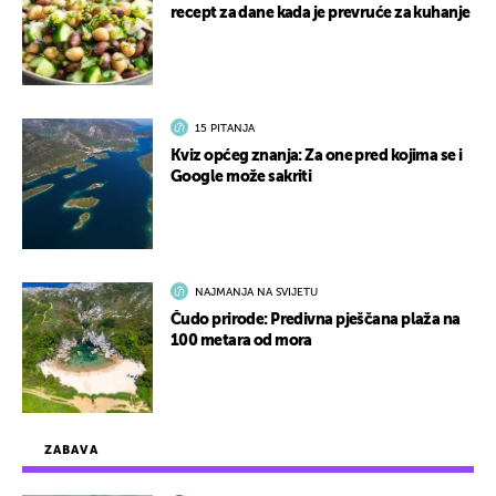
recept za dane kada je prevruće za kuhanje
15 PITANJA
Kviz općeg znanja: Za one pred kojima se i
Google može sakriti
NAJMANJA NA SVIJETU
Čudo prirode: Predivna pješčana plaža na
100 metara od mora
ZABAVA