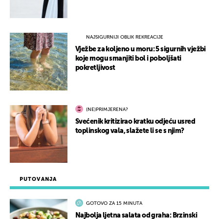
NAJSIGURNIJI OBLIK REKREACIJE
Vježbe za koljeno u moru: 5 sigurnih vježbi
koje mogu smanjiti bol i poboljšati
pokretljivost
(NE)PRIMJERENA?
Svećenik kritizirao kratku odjeću usred
toplinskog vala, slažete li se s njim?
PUTOVANJA
GOTOVO ZA 15 MINUTA
Najbolja ljetna salata od graha: Brzinski