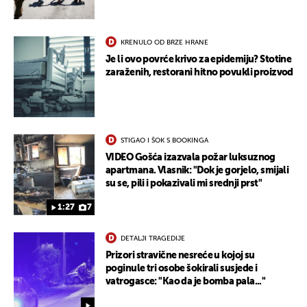
KRENULO OD BRZE HRANE
Je li ovo povrće krivo za epidemiju? Stotine
zaraženih, restorani hitno povukli proizvod
STIGAO I ŠOK S BOOKINGA
VIDEO Gošća izazvala požar luksuznog
apartmana. Vlasnik: "Dok je gorjelo, smijali
su se, pili i pokazivali mi srednji prst"
1:27
7
DETALJI TRAGEDIJE
Prizori stravične nesreće u kojoj su
poginule tri osobe šokirali susjede i
vatrogasce: "Kao da je bomba pala..."