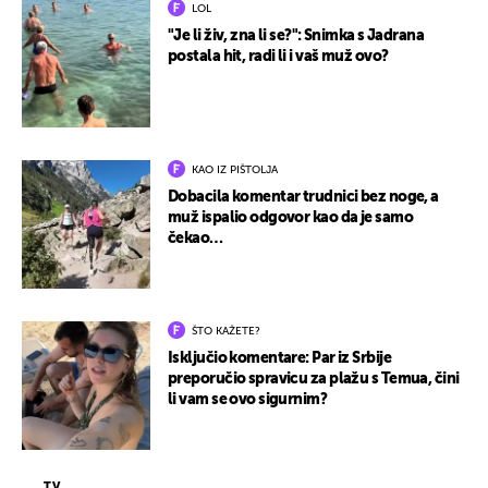
LOL
"Je li živ, zna li se?": Snimka s Jadrana
postala hit, radi li i vaš muž ovo?
KAO IZ PIŠTOLJA
Dobacila komentar trudnici bez noge, a
muž ispalio odgovor kao da je samo
čekao…
ŠTO KAŽETE?
Isključio komentare: Par iz Srbije
preporučio spravicu za plažu s Temua, čini
li vam se ovo sigurnim?
TV