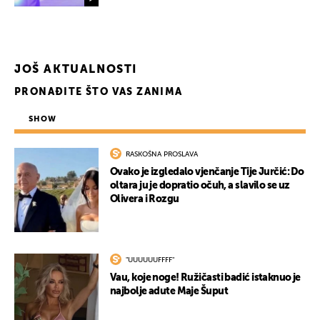
JOŠ AKTUALNOSTI
PRONAĐITE ŠTO VAS ZANIMA
SHOW
RASKOŠNA PROSLAVA
Ovako je izgledalo vjenčanje Tije Jurčić: Do
oltara ju je dopratio očuh, a slavilo se uz
Olivera i Rozgu
"UUUUUUFFFF"
Vau, koje noge! Ružičasti badić istaknuo je
najbolje adute Maje Šuput