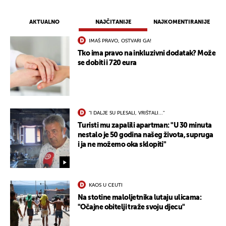
AKTUALNO
NAJČITANIJE
NAJKOMENTIRANIJE
IMAŠ PRAVO, OSTVARI GA!
Tko ima pravo na inkluzivni dodatak? Može
se dobiti i 720 eura
"I DALJE SU PLESALI, VRIŠTALI..."
Turisti mu zapalili apartman: "U 30 minuta
nestalo je 50 godina našeg života, supruga
i ja ne možemo oka sklopiti"
KAOS U CEUTI
Na stotine maloljetnika lutaju ulicama:
"Očajne obitelji traže svoju djecu"