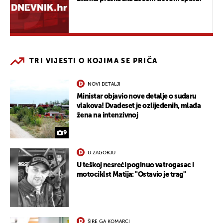
TRI VIJESTI O KOJIMA SE PRIČA
NOVI DETALJI
Ministar objavio nove detalje o sudaru
vlakova! Dvadeset je ozlijeđenih, mlađa
žena na intenzivnoj
9
U ZAGORJU
U teškoj nesreći poginuo vatrogasac i
motociklst Matija: "Ostavio je trag"
ŠIRE GA KOMARCI