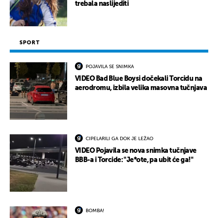
trebala naslijediti
SPORT
POJAVILA SE SNIMKA
VIDEO Bad Blue Boysi dočekali Torcidu na
aerodromu, izbila velika masovna tučnjava
CIPELARILI GA DOK JE LEŽAO
VIDEO Pojavila se nova snimka tučnjave
BBB-a i Torcide: "Je*ote, pa ubit će ga!"
BOMBA!