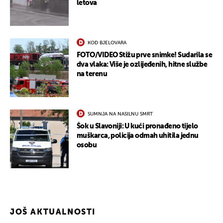
letova
KOD BJELOVARA
FOTO/VIDEO Stižu prve snimke! Sudarila se
dva vlaka: Više je ozlijeđenih, hitne službe
na terenu
SUMNJA NA NASILNU SMRT
Šok u Slavoniji: U kući pronađeno tijelo
muškarca, policija odmah uhitila jednu
UKLJUČITE NOTIFIKACIJE
osobu
JOŠ AKTUALNOSTI