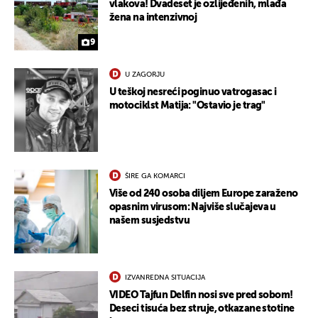
vlakova! Dvadeset je ozlijeđenih, mlađa
žena na intenzivnoj
9
U ZAGORJU
U teškoj nesreći poginuo vatrogasac i
motociklst Matija: "Ostavio je trag"
ŠIRE GA KOMARCI
Više od 240 osoba diljem Europe zaraženo
opasnim virusom: Najviše slučajeva u
našem susjedstvu
IZVANREDNA SITUACIJA
VIDEO Tajfun Delfin nosi sve pred sobom!
Deseci tisuća bez struje, otkazane stotine