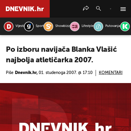
Vijesti
Sport
Showbizz
Lifestyle
Putovanja
PRETRAŽITE VIJESTI
Po izboru navijača Blanka Vlašić
najbolja atletičarka 2007.
Piše
Dnevnik.hr,
01. studenoga 2007. @ 17:10
KOMENTARI