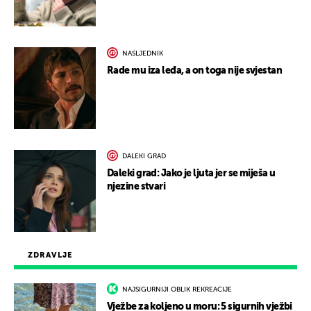
NASLJEDNIK
Rade mu iza leđa, a on toga nije svjestan
DALEKI GRAD
Daleki grad: Jako je ljuta jer se miješa u
njezine stvari
ZDRAVLJE
NAJSIGURNIJI OBLIK REKREACIJE
Vježbe za koljeno u moru: 5 sigurnih vježbi