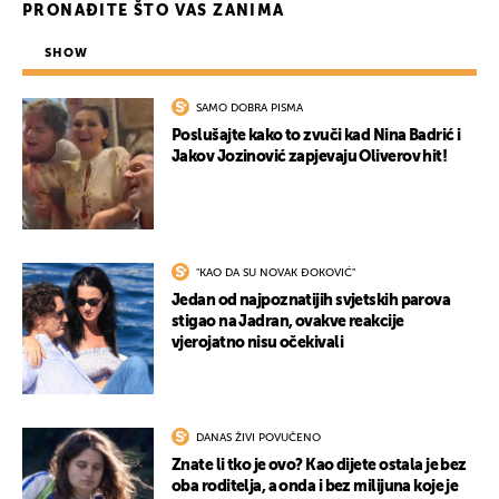
PRONAĐITE ŠTO VAS ZANIMA
SHOW
SAMO DOBRA PISMA
Poslušajte kako to zvuči kad Nina Badrić i
Jakov Jozinović zapjevaju Oliverov hit!
"KAO DA SU NOVAK ĐOKOVIĆ"
Jedan od najpoznatijih svjetskih parova
stigao na Jadran, ovakve reakcije
vjerojatno nisu očekivali
DANAS ŽIVI POVUČENO
Znate li tko je ovo? Kao dijete ostala je bez
oba roditelja, a onda i bez milijuna koje je