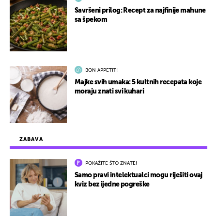
Savršeni prilog: Recept za najfinije mahune
sa špekom
BON APPETIT!
Majke svih umaka: 5 kultnih recepata koje
moraju znati svi kuhari
ZABAVA
POKAŽITE ŠTO ZNATE!
Samo pravi intelektualci mogu riješiti ovaj
kviz bez ijedne pogreške