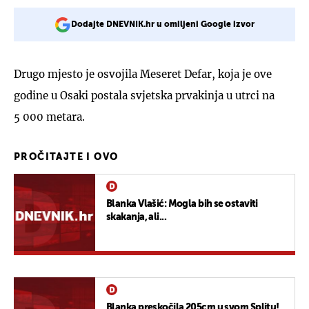
Dodajte DNEVNIK.hr u omiljeni Google izvor
Drugo mjesto je osvojila Meseret Defar, koja je ove
godine u Osaki postala svjetska prvakinja u utrci na
5 000 metara.
PROČITAJTE I OVO
Blanka Vlašić: Mogla bih se ostaviti
skakanja, ali...
Blanka preskočila 205cm u svom Splitu!