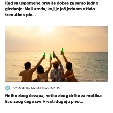
Kad su uspomene previše dobre za samo jedno
gledanje: Mali uređaj koji je još jednom oživio
trenutke s ple...
POKROVITELJ CARLSBERG CROATIA
Netko zbog ćevapa, netko zbog drške za motiku:
Evo zbog čega sve Hrvati duguju pivo...