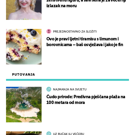
ženstvenu figuru, a savršena je za večernji
izlazak na moru
PREJEDNOSTAVNO ZA SLOŽITI
Ovo je pravi ljetni tiramisu s limunom i
borovnicama – baš osvježava i jako je fin
PUTOVANJA
NAJMANJA NA SVIJETU
Čudo prirode: Predivna pješčana plaža na
100 metara od mora
UZ RUČAK ILI VEČERU