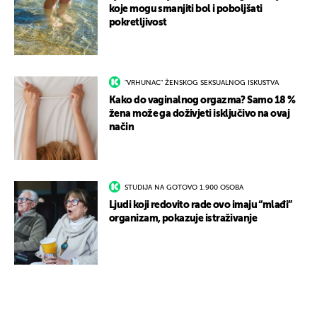
koje mogu smanjiti bol i poboljšati
pokretljivost
"VRHUNAC" ŽENSKOG SEKSUALNOG ISKUSTVA
Kako do vaginalnog orgazma? Samo 18 %
žena može ga doživjeti isključivo na ovaj
način
STUDIJA NA GOTOVO 1.900 OSOBA
Ljudi koji redovito rade ovo imaju “mlađi”
organizam, pokazuje istraživanje