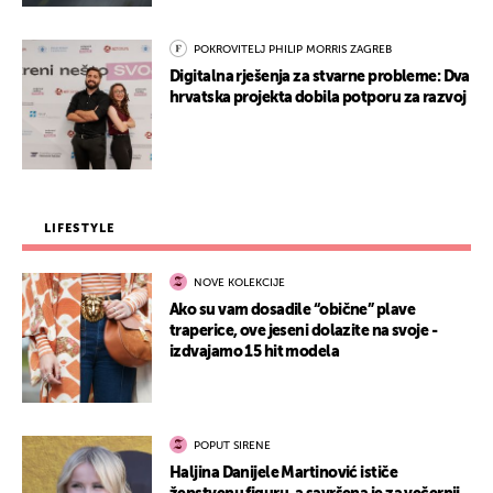
POKROVITELJ PHILIP MORRIS ZAGREB
Digitalna rješenja za stvarne probleme: Dva
hrvatska projekta dobila potporu za razvoj
LIFESTYLE
NOVE KOLEKCIJE
Ako su vam dosadile “obične” plave
traperice, ove jeseni dolazite na svoje -
izdvajamo 15 hit modela
POPUT SIRENE
Haljina Danijele Martinović ističe