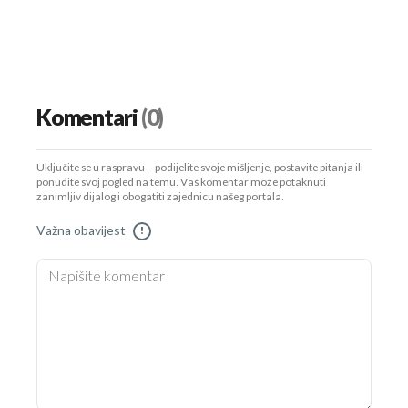
Komentari
(0)
Uključite se u raspravu – podijelite svoje mišljenje, postavite pitanja ili
ponudite svoj pogled na temu. Vaš komentar može potaknuti
zanimljiv dijalog i obogatiti zajednicu našeg portala.
Važna obavijest
!