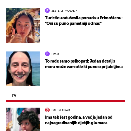
JESTE LI PROBALI?
Turisticu oduševila ponuda u Primoštenu:
"Oni su puno pametniji od nas"
HMM…
To rade samo psihopati: Jedan detalj s
mora može vam otkriti puno o prijateljima
TV
DALEKI GRAD
Ima tek šest godina, a već je jedan od
najnagrađivanijih dječjih glumaca