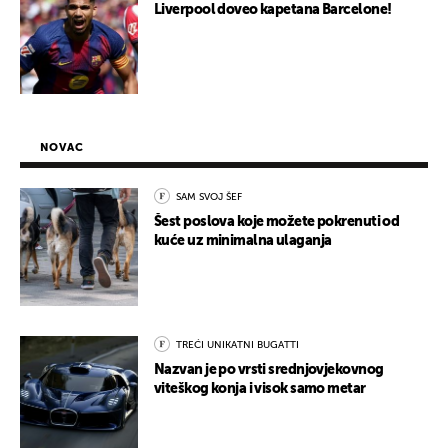
Liverpool doveo kapetana Barcelone!
NOVAC
SAM SVOJ ŠEF
Šest poslova koje možete pokrenuti od
kuće uz minimalna ulaganja
TREĆI UNIKATNI BUGATTI
Nazvan je po vrsti srednjovjekovnog
viteškog konja i visok samo metar