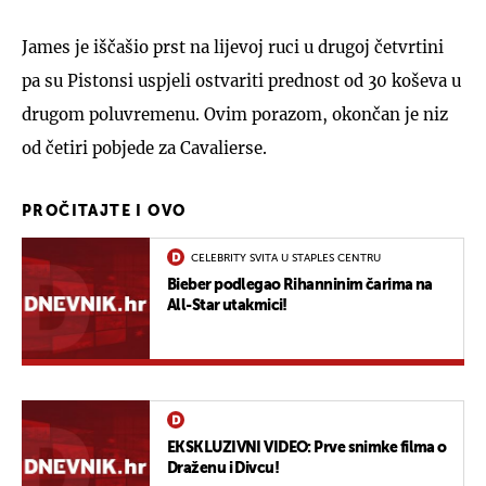
James je iščašio prst na lijevoj ruci u drugoj četvrtini
pa su Pistonsi uspjeli ostvariti prednost od 30 koševa u
drugom poluvremenu. Ovim porazom, okončan je niz
od četiri pobjede za Cavalierse.
PROČITAJTE I OVO
CELEBRITY SVITA U STAPLES CENTRU
Bieber podlegao Rihanninim čarima na
All-Star utakmici!
EKSKLUZIVNI VIDEO: Prve snimke filma o
Draženu i Divcu!