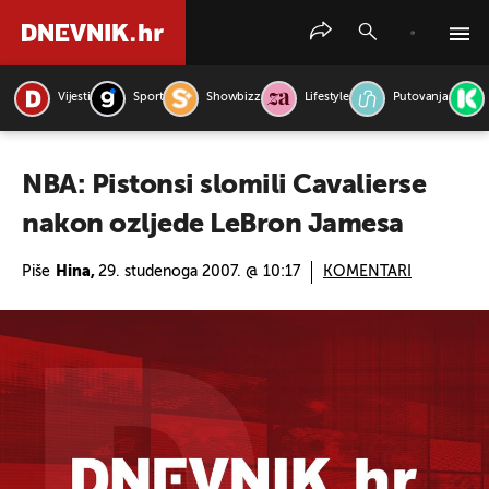
Vijesti
Sport
Showbizz
Lifestyle
Putovanja
PRETRAŽITE VIJESTI
NBA: Pistonsi slomili Cavalierse
nakon ozljede LeBron Jamesa
Piše
Hina,
29. studenoga 2007. @ 10:17
KOMENTARI