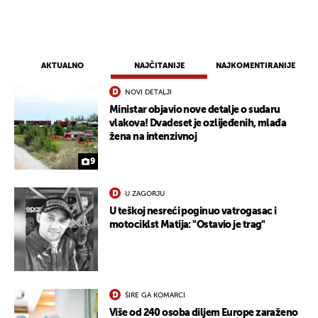
AKTUALNO
NAJČITANIJE
NAJKOMENTIRANIJE
NOVI DETALJI
Ministar objavio nove detalje o sudaru
vlakova! Dvadeset je ozlijeđenih, mlađa
žena na intenzivnoj
9
U ZAGORJU
U teškoj nesreći poginuo vatrogasac i
motociklst Matija: "Ostavio je trag"
ŠIRE GA KOMARCI
Više od 240 osoba diljem Europe zaraženo