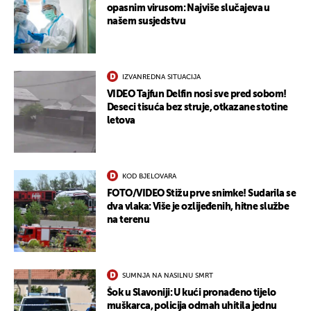
opasnim virusom: Najviše slučajeva u
našem susjedstvu
IZVANREDNA SITUACIJA
VIDEO Tajfun Delfin nosi sve pred sobom!
Deseci tisuća bez struje, otkazane stotine
letova
KOD BJELOVARA
UKLJUČITE NOTIFIKACIJE
FOTO/VIDEO Stižu prve snimke! Sudarila se
dva vlaka: Više je ozlijeđenih, hitne službe
na terenu
SUMNJA NA NASILNU SMRT
Šok u Slavoniji: U kući pronađeno tijelo
muškarca, policija odmah uhitila jednu