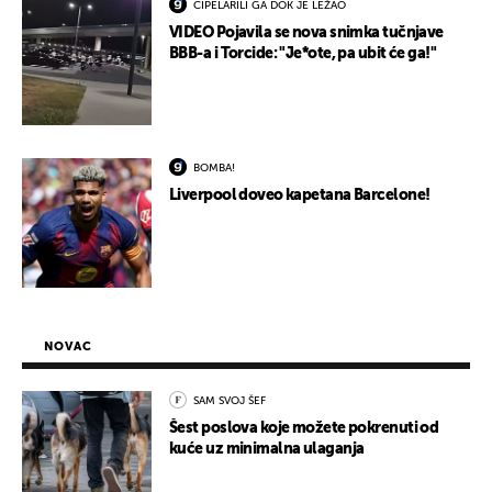
CIPELARILI GA DOK JE LEŽAO
VIDEO Pojavila se nova snimka tučnjave
BBB-a i Torcide: "Je*ote, pa ubit će ga!"
BOMBA!
Liverpool doveo kapetana Barcelone!
NOVAC
SAM SVOJ ŠEF
Šest poslova koje možete pokrenuti od
kuće uz minimalna ulaganja