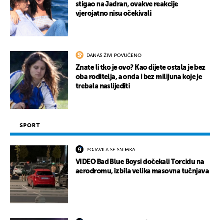
stigao na Jadran, ovakve reakcije
vjerojatno nisu očekivali
DANAS ŽIVI POVUČENO
Znate li tko je ovo? Kao dijete ostala je bez
oba roditelja, a onda i bez milijuna koje je
trebala naslijediti
SPORT
POJAVILA SE SNIMKA
VIDEO Bad Blue Boysi dočekali Torcidu na
aerodromu, izbila velika masovna tučnjava