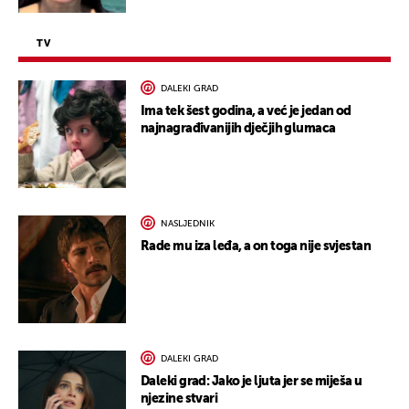
TV
DALEKI GRAD
Ima tek šest godina, a već je jedan od
najnagrađivanijih dječjih glumaca
NASLJEDNIK
Rade mu iza leđa, a on toga nije svjestan
DALEKI GRAD
Daleki grad: Jako je ljuta jer se miješa u
njezine stvari