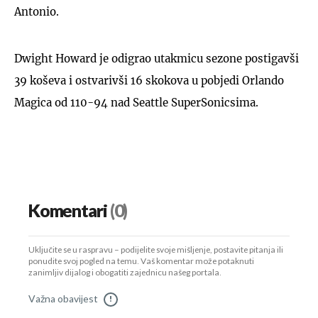
Antonio.
Dwight Howard je odigrao utakmicu sezone postigavši
39 koševa i ostvarivši 16 skokova u pobjedi Orlando
Magica od 110-94 nad Seattle SuperSonicsima.
Komentari
(0)
Uključite se u raspravu – podijelite svoje mišljenje, postavite pitanja ili
ponudite svoj pogled na temu. Vaš komentar može potaknuti
zanimljiv dijalog i obogatiti zajednicu našeg portala.
Važna obavijest
!