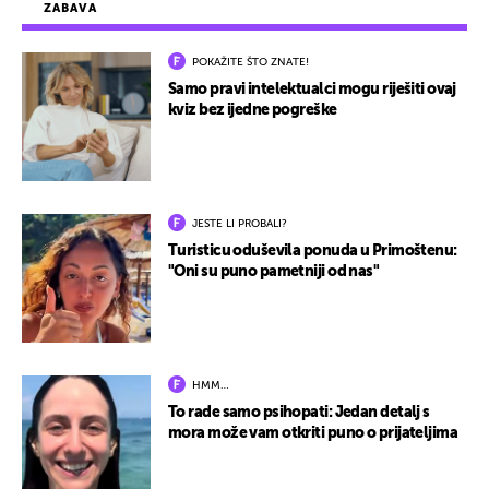
ZABAVA
POKAŽITE ŠTO ZNATE!
Samo pravi intelektualci mogu riješiti ovaj
kviz bez ijedne pogreške
JESTE LI PROBALI?
Turisticu oduševila ponuda u Primoštenu:
"Oni su puno pametniji od nas"
HMM…
To rade samo psihopati: Jedan detalj s
mora može vam otkriti puno o prijateljima