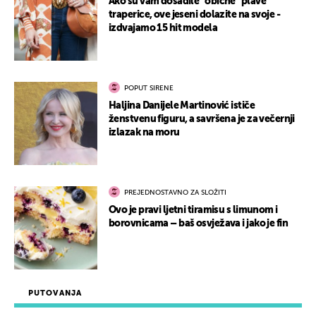
Ako su vam dosadile “obične” plave
traperice, ove jeseni dolazite na svoje -
izdvajamo 15 hit modela
POPUT SIRENE
Haljina Danijele Martinović ističe
ženstvenu figuru, a savršena je za večernji
izlazak na moru
PREJEDNOSTAVNO ZA SLOŽITI
Ovo je pravi ljetni tiramisu s limunom i
borovnicama – baš osvježava i jako je fin
PUTOVANJA