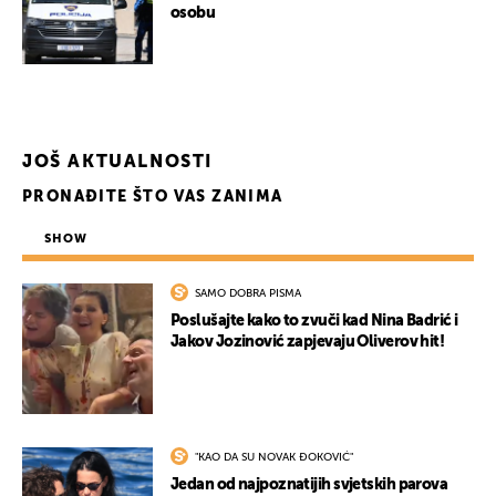
osobu
JOŠ AKTUALNOSTI
PRONAĐITE ŠTO VAS ZANIMA
SHOW
SAMO DOBRA PISMA
Poslušajte kako to zvuči kad Nina Badrić i
Jakov Jozinović zapjevaju Oliverov hit!
"KAO DA SU NOVAK ĐOKOVIĆ"
Jedan od najpoznatijih svjetskih parova