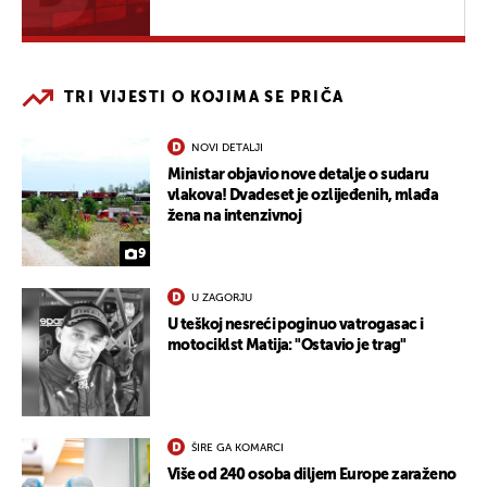
TRI VIJESTI O KOJIMA SE PRIČA
NOVI DETALJI
Ministar objavio nove detalje o sudaru
vlakova! Dvadeset je ozlijeđenih, mlađa
žena na intenzivnoj
9
U ZAGORJU
U teškoj nesreći poginuo vatrogasac i
motociklst Matija: "Ostavio je trag"
ŠIRE GA KOMARCI
Više od 240 osoba diljem Europe zaraženo