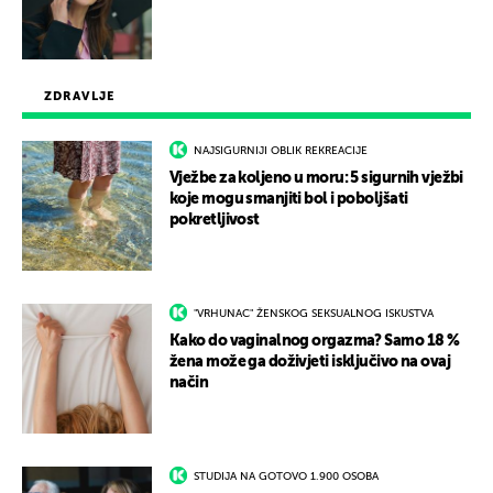
ZDRAVLJE
NAJSIGURNIJI OBLIK REKREACIJE
Vježbe za koljeno u moru: 5 sigurnih vježbi
koje mogu smanjiti bol i poboljšati
pokretljivost
"VRHUNAC" ŽENSKOG SEKSUALNOG ISKUSTVA
Kako do vaginalnog orgazma? Samo 18 %
žena može ga doživjeti isključivo na ovaj
način
STUDIJA NA GOTOVO 1.900 OSOBA