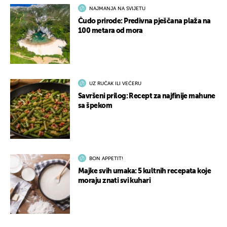
NAJMANJA NA SVIJETU
Čudo prirode: Predivna pješčana plaža na
100 metara od mora
UZ RUČAK ILI VEČERU
Savršeni prilog: Recept za najfinije mahune
sa špekom
BON APPETIT!
Majke svih umaka: 5 kultnih recepata koje
moraju znati svi kuhari