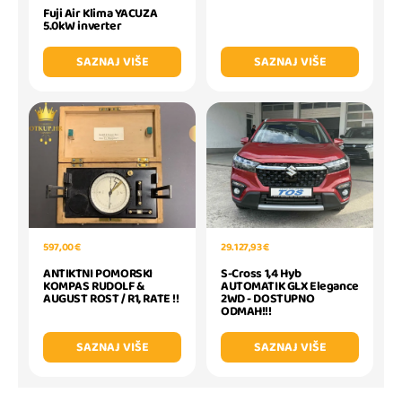
Fuji Air Klima YACUZA
5.0kW inverter
SAZNAJ VIŠE
SAZNAJ VIŠE
597,00 €
29.127,93 €
ANTIKTNI POMORSKI
S-Cross 1,4 Hyb
KOMPAS RUDOLF &
AUTOMATIK GLX Elegance
AUGUST ROST / R1, RATE !!
2WD - DOSTUPNO
ODMAH!!!
SAZNAJ VIŠE
SAZNAJ VIŠE