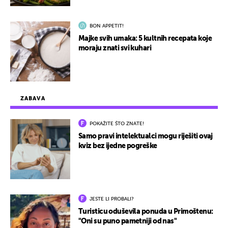
BON APPETIT!
Majke svih umaka: 5 kultnih recepata koje
moraju znati svi kuhari
ZABAVA
POKAŽITE ŠTO ZNATE!
Samo pravi intelektualci mogu riješiti ovaj
kviz bez ijedne pogreške
JESTE LI PROBALI?
Turisticu oduševila ponuda u Primoštenu:
"Oni su puno pametniji od nas"