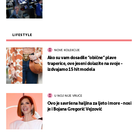
LIFESTYLE
NOVE KOLEKCIJE
Ako su vam dosadile “obične” plave
traperice, ove jeseni dolazite na svoje -
izdvajamo 15 hit modela
U NOJ NIJE VRUĆE
Ovo je savršena haljina za ljeto i more - nosi
je i Bojana Gregorić Vejzović