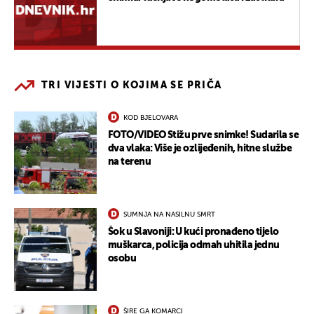
TRI VIJESTI O KOJIMA SE PRIČA
KOD BJELOVARA
FOTO/VIDEO Stižu prve snimke! Sudarila se
dva vlaka: Više je ozlijeđenih, hitne službe
na terenu
SUMNJA NA NASILNU SMRT
Šok u Slavoniji: U kući pronađeno tijelo
muškarca, policija odmah uhitila jednu
osobu
ŠIRE GA KOMARCI