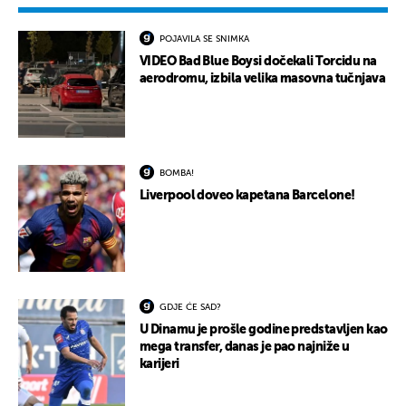
POJAVILA SE SNIMKA
VIDEO Bad Blue Boysi dočekali Torcidu na
aerodromu, izbila velika masovna tučnjava
BOMBA!
Liverpool doveo kapetana Barcelone!
GDJE ĆE SAD?
U Dinamu je prošle godine predstavljen kao
mega transfer, danas je pao najniže u
karijeri