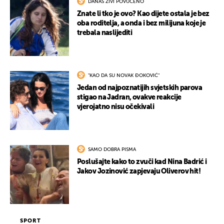
DANAS ŽIVI POVUČENO
Znate li tko je ovo? Kao dijete ostala je bez
oba roditelja, a onda i bez milijuna koje je
trebala naslijediti
"KAO DA SU NOVAK ĐOKOVIĆ"
Jedan od najpoznatijih svjetskih parova
stigao na Jadran, ovakve reakcije
UKLJUČITE NOTIFIKACIJE
vjerojatno nisu očekivali
SAMO DOBRA PISMA
Poslušajte kako to zvuči kad Nina Badrić i
Jakov Jozinović zapjevaju Oliverov hit!
SPORT