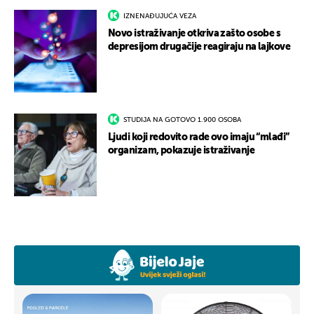
IZNENAĐUJUĆA VEZA
Novo istraživanje otkriva zašto osobe s
depresijom drugačije reagiraju na lajkove
STUDIJA NA GOTOVO 1.900 OSOBA
Ljudi koji redovito rade ovo imaju “mlađi”
organizam, pokazuje istraživanje