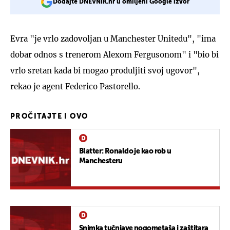
Dodajte DNEVNIK.hr u omiljeni Google izvor
Evra "je vrlo zadovoljan u Manchester Unitedu", "ima
dobar odnos s trenerom Alexom Fergusonom" i "bio bi
vrlo sretan kada bi mogao produljiti svoj ugovor",
rekao je agent Federico Pastorello.
PROČITAJTE I OVO
Blatter: Ronaldo je kao rob u
Manchesteru
Snimka tučnjave nogometaša i zaštitara