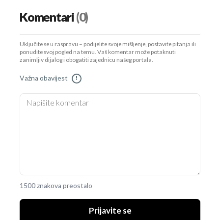
Komentari
(0)
Uključite se u raspravu – podijelite svoje mišljenje, postavite pitanja ili
ponudite svoj pogled na temu. Vaš komentar može potaknuti
zanimljiv dijalog i obogatiti zajednicu našeg portala.
Važna obavijest
!
1500 znakova preostalo
Prijavite se