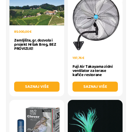
85.000,00 €
Zemljište, gr. dozvola i
projekt Hršak Breg, BEZ
PROVIZIJE!
197,76 €
Fuji Air Takayama zidni
ventilator za terase
kafiće restorane
SAZNAJ VIŠE
SAZNAJ VIŠE