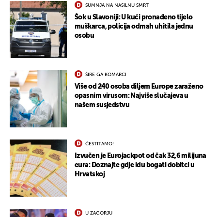
SUMNJA NA NASILNU SMRT
Šok u Slavoniji: U kući pronađeno tijelo
muškarca, policija odmah uhitila jednu
osobu
ŠIRE GA KOMARCI
Više od 240 osoba diljem Europe zaraženo
opasnim virusom: Najviše slučajeva u
našem susjedstvu
ČESTITAMO!
Izvučen je Eurojackpot od čak 32,6 milijuna
eura: Doznajte gdje idu bogati dobitci u
Hrvatskoj
U ZAGORJU