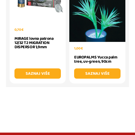
0,70 €
MIRAGE lovna patrona
12/32 T2 MIGRATION
DISPERSOR 1,9mm
1,00 €
EUROPALMS Yucca palm
tree, uv-green, 90cm
SAZNAJ VIŠE
SAZNAJ VIŠE