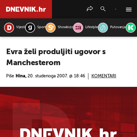
Vijesti
Sport
Showbizz
Lifestyle
Putovanja
PRETRAŽITE VIJESTI
Evra želi produljiti ugovor s
Manchesterom
Piše
Hina,
20. studenoga 2007. @ 18:46
KOMENTARI