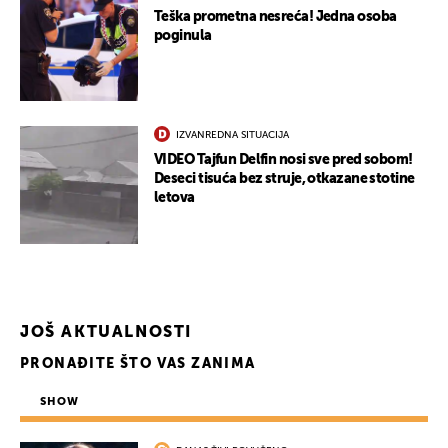
Teška prometna nesreća! Jedna osoba
poginula
IZVANREDNA SITUACIJA
VIDEO Tajfun Delfin nosi sve pred sobom!
Deseci tisuća bez struje, otkazane stotine
letova
JOŠ AKTUALNOSTI
PRONAĐITE ŠTO VAS ZANIMA
SHOW