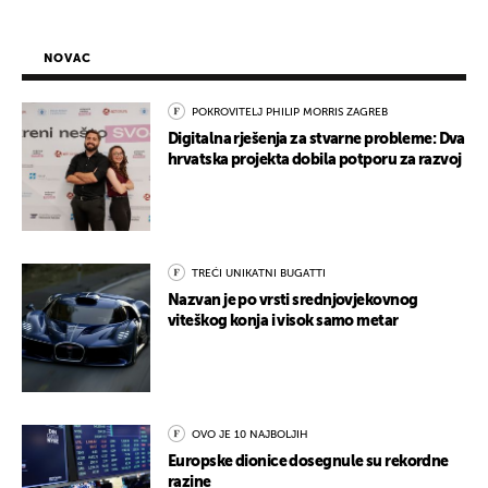
NOVAC
POKROVITELJ PHILIP MORRIS ZAGREB
Digitalna rješenja za stvarne probleme: Dva
hrvatska projekta dobila potporu za razvoj
TREĆI UNIKATNI BUGATTI
Nazvan je po vrsti srednjovjekovnog
viteškog konja i visok samo metar
OVO JE 10 NAJBOLJIH
Europske dionice dosegnule su rekordne
razine