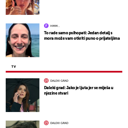
HMM…
To rade samo psihopati: Jedan detalj s
mora može vam otkriti puno o prijateljima
TV
DALEKI GRAD
Daleki grad: Jako je ljuta jer se miješa u
njezine stvari
DALEKI GRAD