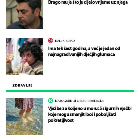
Drago mu je što je cijelo vrijeme uz njega
DALEKI GRAD
Ima tek šest godina, a već je jedan od
najnagrađivanijih dječjih glumaca
ZDRAVLJE
NAJSIGURNIJI OBLIK REKREACIJE
Vježbe za koljeno u moru: 5 sigurnih vježbi
koje mogu smanjiti bol i poboljšati
pokretljivost