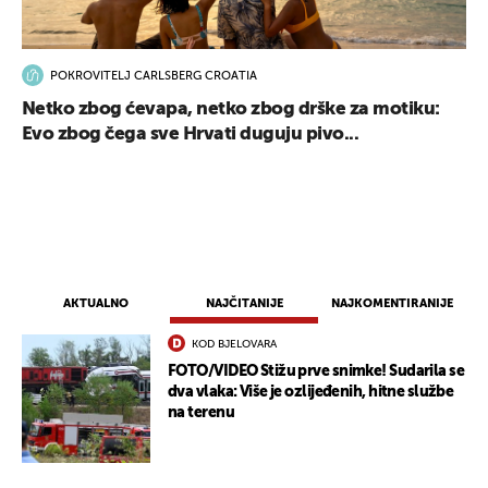
POKROVITELJ CARLSBERG CROATIA
Netko zbog ćevapa, netko zbog drške za motiku:
Evo zbog čega sve Hrvati duguju pivo...
AKTUALNO
NAJČITANIJE
NAJKOMENTIRANIJE
KOD BJELOVARA
FOTO/VIDEO Stižu prve snimke! Sudarila se
dva vlaka: Više je ozlijeđenih, hitne službe
na terenu