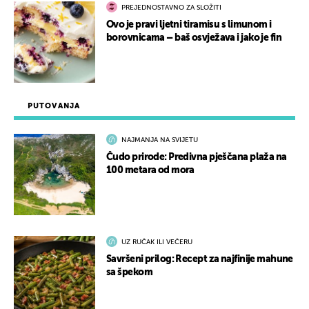
PREJEDNOSTAVNO ZA SLOŽITI
Ovo je pravi ljetni tiramisu s limunom i
borovnicama – baš osvježava i jako je fin
PUTOVANJA
NAJMANJA NA SVIJETU
Čudo prirode: Predivna pješčana plaža na
100 metara od mora
UZ RUČAK ILI VEČERU
Savršeni prilog: Recept za najfinije mahune
sa špekom