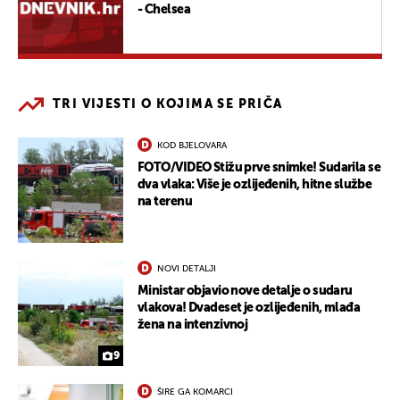
- Chelsea
TRI VIJESTI O KOJIMA SE PRIČA
KOD BJELOVARA
FOTO/VIDEO Stižu prve snimke! Sudarila se
dva vlaka: Više je ozlijeđenih, hitne službe
na terenu
NOVI DETALJI
Ministar objavio nove detalje o sudaru
vlakova! Dvadeset je ozlijeđenih, mlađa
žena na intenzivnoj
9
ŠIRE GA KOMARCI