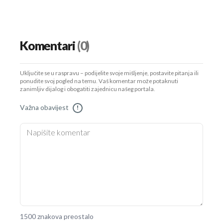
Komentari
(0)
Uključite se u raspravu – podijelite svoje mišljenje, postavite pitanja ili
ponudite svoj pogled na temu. Vaš komentar može potaknuti
zanimljiv dijalog i obogatiti zajednicu našeg portala.
Važna obavijest
!
1500 znakova preostalo