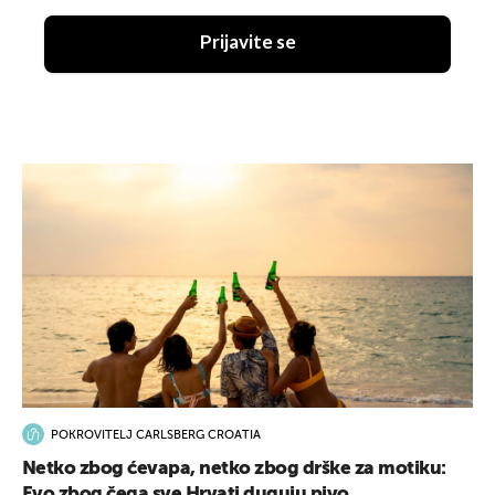
Prijavite se
POKROVITELJ CARLSBERG CROATIA
Netko zbog ćevapa, netko zbog drške za motiku:
Evo zbog čega sve Hrvati duguju pivo...