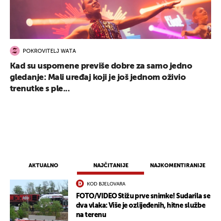
POKROVITELJ WATA
Kad su uspomene previše dobre za samo jedno
gledanje: Mali uređaj koji je još jednom oživio
trenutke s ple...
AKTUALNO
NAJČITANIJE
NAJKOMENTIRANIJE
KOD BJELOVARA
FOTO/VIDEO Stižu prve snimke! Sudarila se
dva vlaka: Više je ozlijeđenih, hitne službe
na terenu