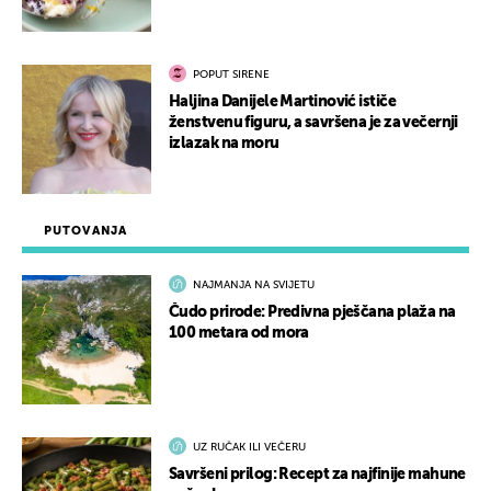
POPUT SIRENE
Haljina Danijele Martinović ističe
ženstvenu figuru, a savršena je za večernji
izlazak na moru
PUTOVANJA
NAJMANJA NA SVIJETU
Čudo prirode: Predivna pješčana plaža na
100 metara od mora
UZ RUČAK ILI VEČERU
Savršeni prilog: Recept za najfinije mahune