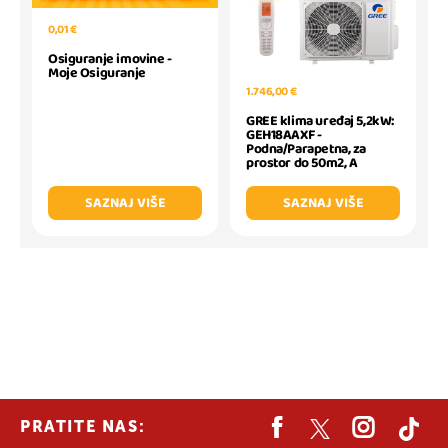
0,01 €
Osiguranje imovine -
Moje Osiguranje
1.746,00 €
GREE klima uređaj 5,2kW:
GEH18AAXF -
Podna/Parapetna, za
prostor do 50m2, A
SAZNAJ VIŠE
SAZNAJ VIŠE
PRATITE NAS: