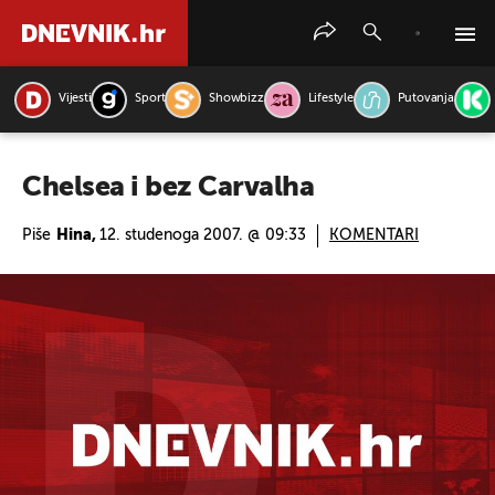
Vijesti
Sport
Showbizz
Lifestyle
Putovanja
PRETRAŽITE VIJESTI
Chelsea i bez Carvalha
Piše
Hina,
12. studenoga 2007. @ 09:33
KOMENTARI