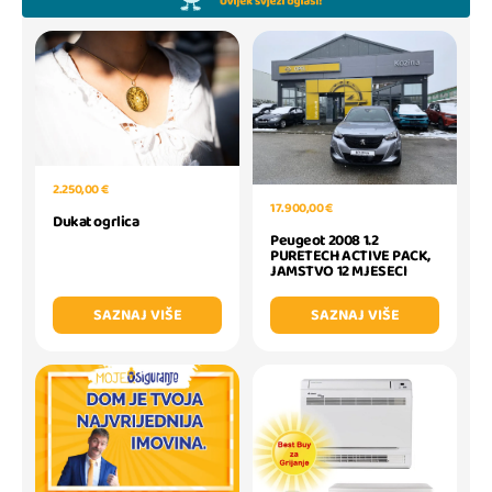
2.250,00 €
17.900,00 €
Dukat ogrlica
Peugeot 2008 1.2
PURETECH ACTIVE PACK,
JAMSTVO 12 MJESECI
SAZNAJ VIŠE
SAZNAJ VIŠE