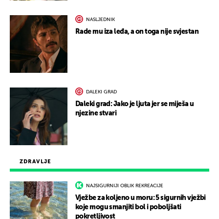
NASLJEDNIK
Rade mu iza leđa, a on toga nije svjestan
DALEKI GRAD
Daleki grad: Jako je ljuta jer se miješa u
njezine stvari
ZDRAVLJE
NAJSIGURNIJI OBLIK REKREACIJE
Vježbe za koljeno u moru: 5 sigurnih vježbi
koje mogu smanjiti bol i poboljšati
pokretljivost