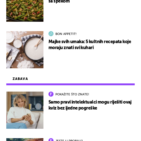
sa špekom
BON APPETIT!
Majke svih umaka: 5 kultnih recepata koje
moraju znati svi kuhari
ZABAVA
POKAŽITE ŠTO ZNATE!
Samo pravi intelektualci mogu riješiti ovaj
kviz bez ijedne pogreške