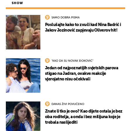
SHOW
SAMO DOBRA PISMA
Poslušajte kako to zvuči kad Nina Badrić i
Jakov Jozinović zapjevaju Oliverov hit!
UKLJUČITE NOTIFIKACIJE
"KAO DA SU NOVAK ĐOKOVIĆ"
Jedan od najpoznatijih svjetskih parova
stigao na Jadran, ovakve reakcije
vjerojatno nisu očekivali
DANAS ŽIVI POVUČENO
Znate li tko je ovo? Kao dijete ostala je bez
oba roditelja, a onda i bez milijuna koje je
trebala naslijediti