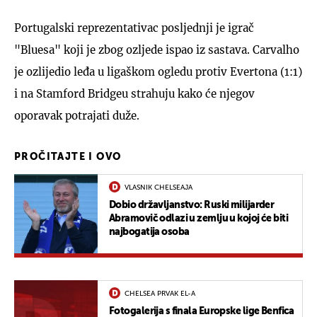
Portugalski reprezentativac posljednji je igrač
"Bluesa" koji je zbog ozljede ispao iz sastava. Carvalho
je ozlijedio leđa u ligaškom ogledu protiv Evertona (1:1)
i na Stamford Bridgeu strahuju kako će njegov
oporavak potrajati duže.
PROČITAJTE I OVO
VLASNIK CHELSEAJA
Dobio državljanstvo: Ruski milijarder
Abramovič odlazi u zemlju u kojoj će biti
najbogatija osoba
CHELSEA PRVAK EL-A
Fotogalerija s finala Europske lige Benfica