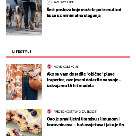
SAM SVOJ ŠEF
Šest poslova koje možete pokrenuti od
kuće uz minimalna ulaganja
LIFESTYLE
NOVE KOLEKCIJE
Ako su vam dosadile “obične” plave
traperice, ove jeseni dolazite na svoje -
izdvajamo 15 hit modela
PREJEDNOSTAVNO ZA SLOŽITI
Ovo je pravi ljetni tiramisu s limunom i
borovnicama – baš osvježava i jako je fin