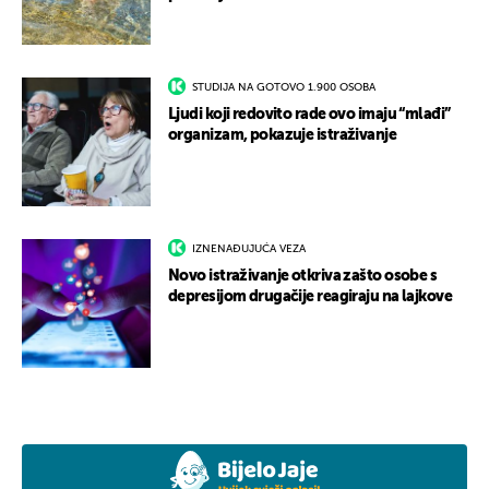
STUDIJA NA GOTOVO 1.900 OSOBA
Ljudi koji redovito rade ovo imaju “mlađi”
organizam, pokazuje istraživanje
IZNENAĐUJUĆA VEZA
Novo istraživanje otkriva zašto osobe s
depresijom drugačije reagiraju na lajkove