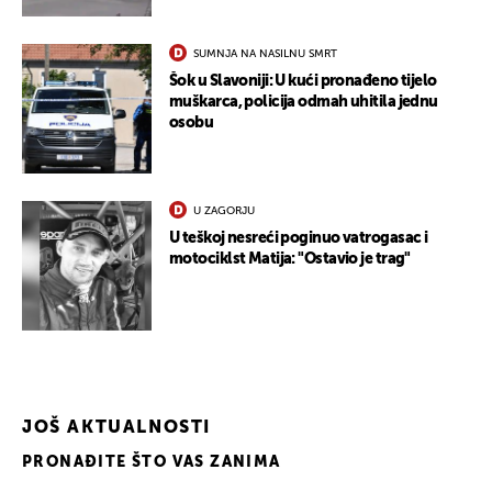
SUMNJA NA NASILNU SMRT
Šok u Slavoniji: U kući pronađeno tijelo
muškarca, policija odmah uhitila jednu
osobu
U ZAGORJU
U teškoj nesreći poginuo vatrogasac i
motociklst Matija: "Ostavio je trag"
JOŠ AKTUALNOSTI
PRONAĐITE ŠTO VAS ZANIMA