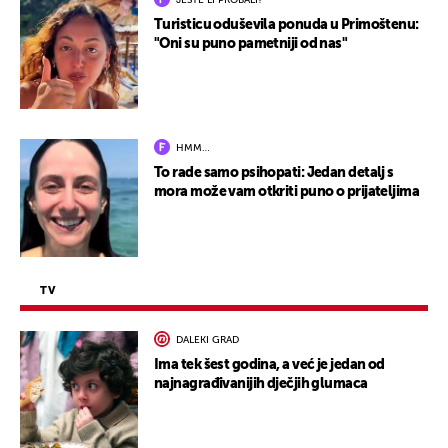
JESTE LI PROBALI?
Turisticu oduševila ponuda u Primoštenu:
"Oni su puno pametniji od nas"
HMM…
To rade samo psihopati: Jedan detalj s
mora može vam otkriti puno o prijateljima
TV
DALEKI GRAD
Ima tek šest godina, a već je jedan od
najnagrađivanijih dječjih glumaca