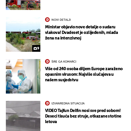
NOVI DETALJI
Ministar objavio nove detalje o sudaru
vlakova! Dvadeset je ozlijeđenih, mlađa
žena na intenzivnoj
9
ŠIRE GA KOMARCI
Više od 240 osoba diljem Europe zaraženo
opasnim virusom: Najviše slučajeva u
našem susjedstvu
IZVANREDNA SITUACIJA
VIDEO Tajfun Delfin nosi sve pred sobom!
Deseci tisuća bez struje, otkazane stotine
letova