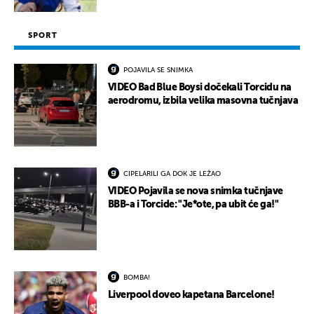
SPORT
POJAVILA SE SNIMKA
VIDEO Bad Blue Boysi dočekali Torcidu na
aerodromu, izbila velika masovna tučnjava
CIPELARILI GA DOK JE LEŽAO
VIDEO Pojavila se nova snimka tučnjave
BBB-a i Torcide: "Je*ote, pa ubit će ga!"
BOMBA!
Liverpool doveo kapetana Barcelone!