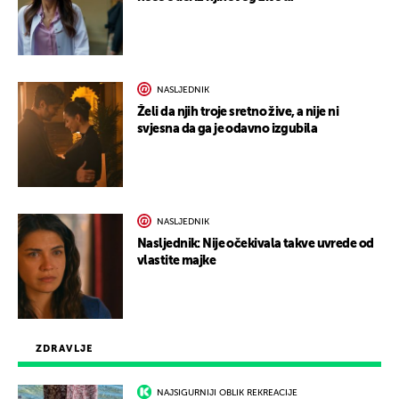
NASLJEDNIK
Želi da njih troje sretno žive, a nije ni
svjesna da ga je odavno izgubila
NASLJEDNIK
Nasljednik: Nije očekivala takve uvrede od
vlastite majke
ZDRAVLJE
NAJSIGURNIJI OBLIK REKREACIJE