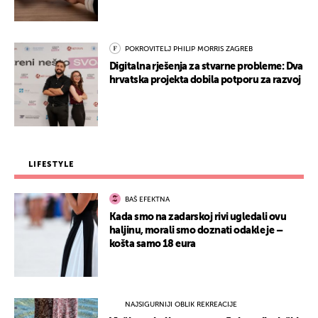
POKROVITELJ PHILIP MORRIS ZAGREB
Digitalna rješenja za stvarne probleme: Dva
hrvatska projekta dobila potporu za razvoj
LIFESTYLE
BAŠ EFEKTNA
Kada smo na zadarskoj rivi ugledali ovu
haljinu, morali smo doznati odakle je –
košta samo 18 eura
NAJSIGURNIJI OBLIK REKREACIJE