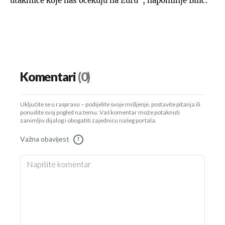
utakmice koje nas očekuju na Euru", napominje Bilić.
Komentari
(0)
Uključite se u raspravu – podijelite svoje mišljenje, postavite pitanja ili
ponudite svoj pogled na temu. Vaš komentar može potaknuti
zanimljiv dijalog i obogatiti zajednicu našeg portala.
Važna obavijest
!