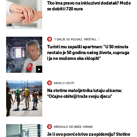
Tko ima pravo na inkluzivni dodatak? Može
se dobiti i 720 eura
"I DALJE SU PLESALI, VRIŠTALI..."
Turisti mu zapalili apartman: "U 30 minuta
nestalo je 50 godina našeg života, supruga
i ja ne možemo oka sklopiti"
KAOS U CEUTI
Na stotine maloljetnika lutaju ulicama:
"Očajne obitelji traže svoju djecu"
KRENULO OD BRZE HRANE
Je li ovo povrće krivo za epidemiju? Stotine