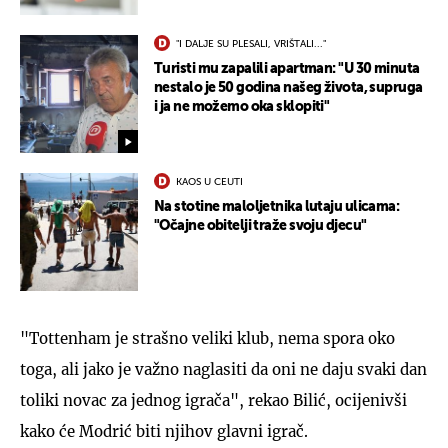
"I DALJE SU PLESALI, VRIŠTALI..."
Turisti mu zapalili apartman: "U 30 minuta
nestalo je 50 godina našeg života, supruga
i ja ne možemo oka sklopiti"
KAOS U CEUTI
Na stotine maloljetnika lutaju ulicama:
"Očajne obitelji traže svoju djecu"
"Tottenham je strašno veliki klub, nema spora oko
toga, ali jako je važno naglasiti da oni ne daju svaki dan
toliki novac za jednog igrača", rekao Bilić, ocijenivši
kako će Modrić biti njihov glavni igrač.