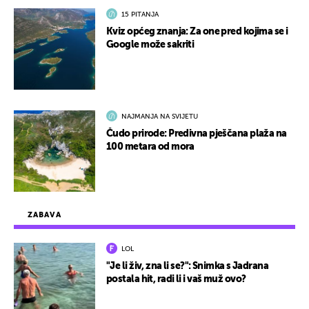
15 PITANJA
Kviz općeg znanja: Za one pred kojima se i
Google može sakriti
NAJMANJA NA SVIJETU
Čudo prirode: Predivna pješčana plaža na
100 metara od mora
ZABAVA
LOL
"Je li živ, zna li se?": Snimka s Jadrana
postala hit, radi li i vaš muž ovo?