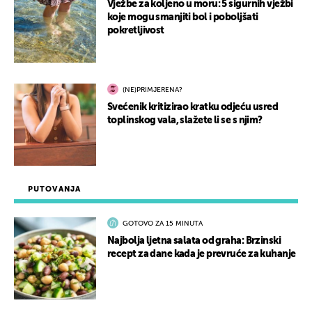
Vježbe za koljeno u moru: 5 sigurnih vježbi
koje mogu smanjiti bol i poboljšati
pokretljivost
(NE)PRIMJERENA?
Svećenik kritizirao kratku odjeću usred
toplinskog vala, slažete li se s njim?
PUTOVANJA
GOTOVO ZA 15 MINUTA
Najbolja ljetna salata od graha: Brzinski
recept za dane kada je prevruće za kuhanje