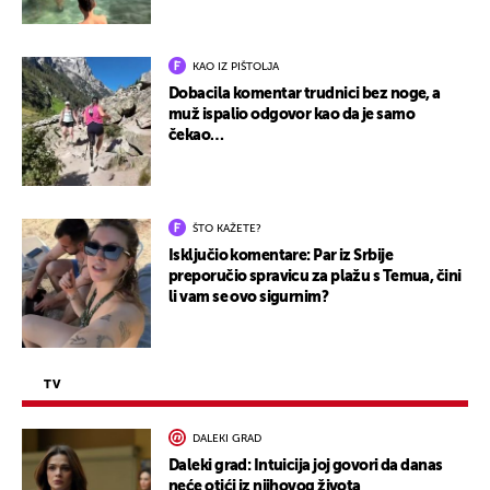
KAO IZ PIŠTOLJA
Dobacila komentar trudnici bez noge, a
muž ispalio odgovor kao da je samo
čekao…
ŠTO KAŽETE?
Isključio komentare: Par iz Srbije
preporučio spravicu za plažu s Temua, čini
li vam se ovo sigurnim?
TV
DALEKI GRAD
Daleki grad: Intuicija joj govori da danas
neće otići iz njihovog života