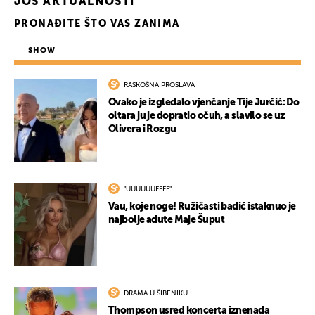
JOŠ AKTUALNOSTI
UKLJUČITE NOTIFIKACIJE
PRONAĐITE ŠTO VAS ZANIMA
SHOW
RASKOŠNA PROSLAVA
Ovako je izgledalo vjenčanje Tije Jurčić: Do
oltara ju je dopratio očuh, a slavilo se uz
Olivera i Rozgu
"UUUUUUFFFF"
Vau, koje noge! Ružičasti badić istaknuo je
najbolje adute Maje Šuput
DRAMA U ŠIBENIKU
Thompson usred koncerta iznenada