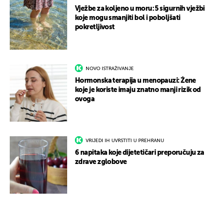
Vježbe za koljeno u moru: 5 sigurnih vježbi
koje mogu smanjiti bol i poboljšati
pokretljivost
NOVO ISTRAŽIVANJE
Hormonska terapija u menopauzi: Žene
koje je koriste imaju znatno manji rizik od
ovoga
VRIJEDI IH UVRSTITI U PREHRANU
6 napitaka koje dijetetičari preporučuju za
zdrave zglobove