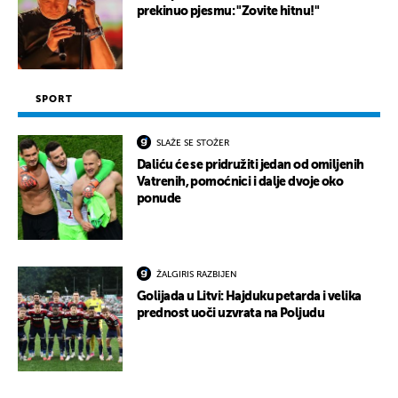
prekinuo pjesmu: "Zovite hitnu!"
SPORT
SLAŽE SE STOŽER
Daliću će se pridružiti jedan od omiljenih
Vatrenih, pomoćnici i dalje dvoje oko
ponude
ŽALGIRIS RAZBIJEN
Golijada u Litvi: Hajduku petarda i velika
prednost uoči uzvrata na Poljudu