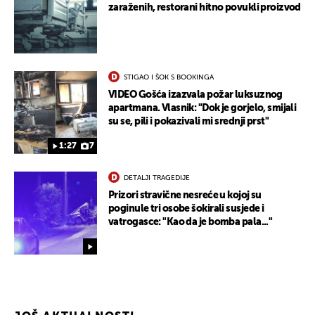
zaraženih, restorani hitno povukli proizvod
STIGAO I ŠOK S BOOKINGA
VIDEO Gošća izazvala požar luksuznog
apartmana. Vlasnik: "Dok je gorjelo, smijali
su se, pili i pokazivali mi srednji prst"
1:27
7
DETALJI TRAGEDIJE
Prizori stravične nesreće u kojoj su
poginule tri osobe šokirali susjede i
vatrogasce: "Kao da je bomba pala..."