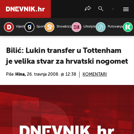
Vijesti
Sport
Showbizz
Lifestyle
Putovanja
PRETRAŽITE VIJESTI
Bilić: Lukin transfer u Tottenham
je velika stvar za hrvatski nogomet
Piše
Hina,
26. travnja 2008. @ 12:38
KOMENTARI