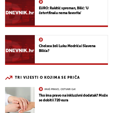
EURO: Rakitić spreman, Bilić: 'U
četvrtfinalu nema favorita'
Chelsea želi Luku Modrića i Slavena
Bilića?
TRI VIJESTI O KOJIMA SE PRIČA
IMAŠ PRAVO, OSTVARI GA!
Tko ima pravo na inkluzivni dodatak? Može
se dobiti i 720 eura