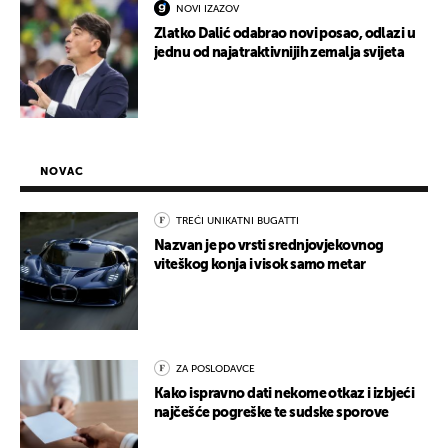
NOVI IZAZOV
Zlatko Dalić odabrao novi posao, odlazi u
jednu od najatraktivnijih zemalja svijeta
NOVAC
TREĆI UNIKATNI BUGATTI
Nazvan je po vrsti srednjovjekovnog
viteškog konja i visok samo metar
ZA POSLODAVCE
Kako ispravno dati nekome otkaz i izbjeći
najčešće pogreške te sudske sporove