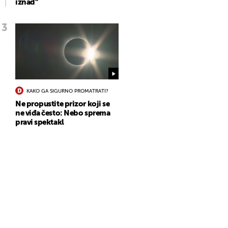
iznad"
KAKO GA SIGURNO PROMATRATI?
Ne propustite prizor koji se
ne viđa često: Nebo sprema
pravi spektakl