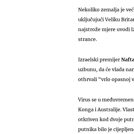
Nekoliko zemalja je već
uključujući Veliku Brit
najstrože mjere uvodi Iz
strance.
Izraelski premijer
Nafta
uzbunu, da će vlada nar
othrvali "vrlo opasnoj v
Virus se u međuvremenu
Konga i Australije. Vlas
otkriven kod dvoje putn
putnika bilo je cijepljen