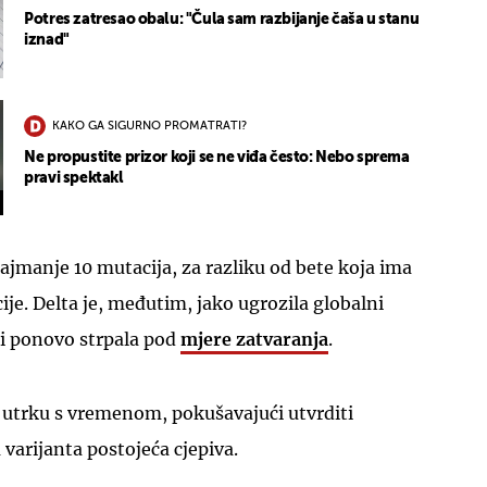
Potres zatresao obalu: "Čula sam razbijanje čaša u stanu
iznad"
KAKO GA SIGURNO PROMATRATI?
Ne propustite prizor koji se ne viđa često: Nebo sprema
pravi spektakl
ajmanje 10 mutacija, za razliku od bete koja ima
acije. Delta je, međutim, jako ugrozila globalni
di ponovo strpala pod
mjere zatvaranja
.
 utrku s vremenom, pokušavajući utvrditi
a varijanta postojeća cjepiva.