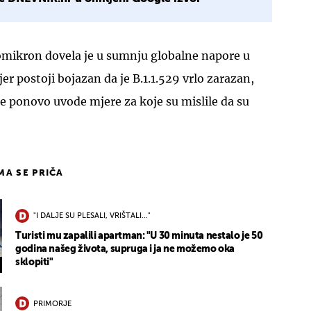
omikron dovela je u sumnju globalne napore u
er postoji bojazan da je B.1.1.529 vrlo zarazan,
 ponovo uvode mjere za koje su mislile da su
IMA SE PRIČA
"I DALJE SU PLESALI, VRIŠTALI..."
Turisti mu zapalili apartman: "U 30 minuta nestalo je 50
godina našeg života, supruga i ja ne možemo oka
sklopiti"
PRIMORJE