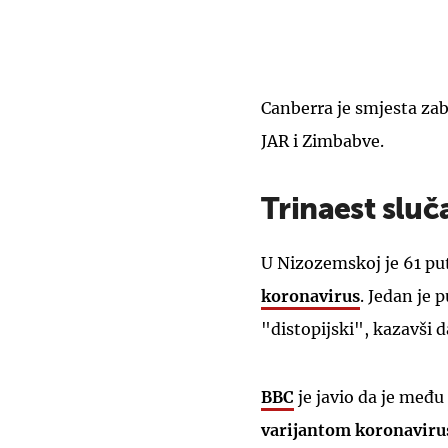
Canberra je smjesta zabr
JAR i Zimbabve.
Trinaest slu
U Nizozemskoj je 61 put
koronavirus
. Jedan je 
"distopijski", kazavši d
BBC
je javio da je među
varijantom koronaviru