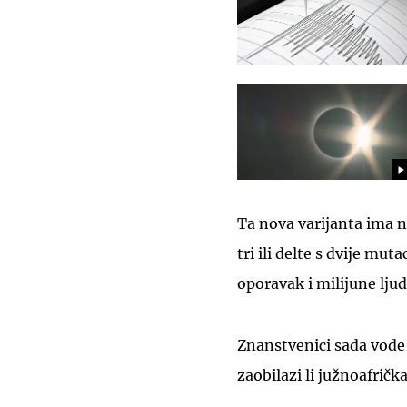
Ta nova varijanta ima n
tri ili delte s dvije mut
oporavak i milijune lju
Znanstvenici sada vode
zaobilazi li južnoafričk