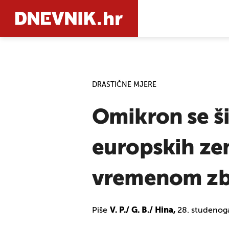
PRETRAŽIT
DRASTIČNE MJERE
Omikron se ši
europskih zem
vremenom zb
Piše
V. P./ G. B./ Hina,
28. studenog