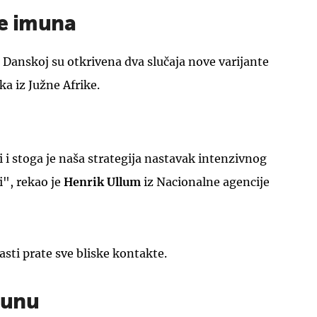
je imuna
u Danskoj su otkrivena dva slučaja nove varijante
a iz Južne Afrike.
UKLJUČITE NOTIFIKACIJE
i ​​i stoga je naša strategija nastavak intenzivnog
i", rekao je
Henrik Ullum
iz Nacionalne agencije
lasti prate sve bliske kontakte.
bunu