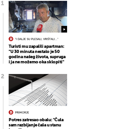
"I DALJE SU PLESALI, VRIŠTALI..."
Turisti mu zapalili apartman:
"U 30 minuta nestalo je 50
godina našeg života, supruga
i ja ne možemo oka sklopiti"
PRIMORJE
Potres zatresao obalu: "Čula
sam razbijanje čaša u stanu