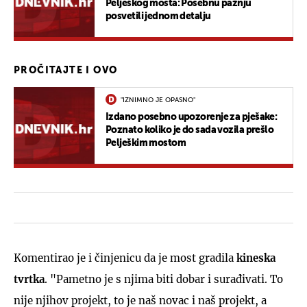
Pelješkog mosta: Posebnu pažnju
posvetili jednom detalju
PROČITAJTE I OVO
"IZNIMNO JE OPASNO"
Izdano posebno upozorenje za pješake:
Poznato koliko je do sada vozila prešlo
Pelješkim mostom
Komentirao je i činjenicu da je most gradila
kineska
tvrtka
. "Pametno je s njima biti dobar i surađivati. To
nije njihov projekt, to je naš novac i naš projekt, a