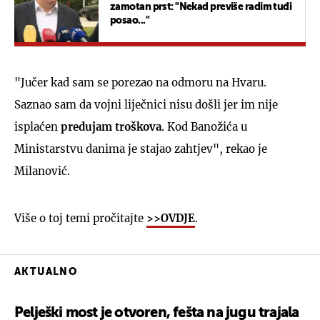
zamotan prst: "Nekad previše radim tuđi
posao..."
"Jučer kad sam se porezao na odmoru na Hvaru.
Saznao sam da vojni liječnici nisu došli jer im nije
isplaćen
predujam troškova
. Kod Banožića u
Ministarstvu danima je stajao zahtjev", rekao je
Milanović.
Više o toj temi pročitajte
>>OVDJE
.
AKTUALNO
Pelješki most je otvoren, fešta na jugu trajala