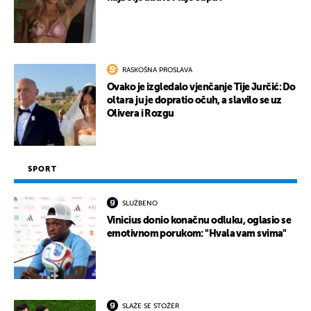
RASKOŠNA PROSLAVA
Ovako je izgledalo vjenčanje Tije Jurčić: Do
oltara ju je dopratio očuh, a slavilo se uz
Olivera i Rozgu
SPORT
SLUŽBENO
Vinicius donio konačnu odluku, oglasio se
emotivnom porukom: "Hvala vam svima"
SLAŽE SE STOŽER