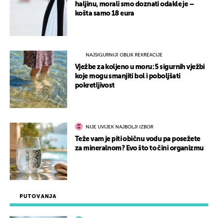
haljinu, morali smo doznati odakle je –
košta samo 18 eura
NAJSIGURNIJI OBLIK REKREACIJE
Vježbe za koljeno u moru: 5 sigurnih vježbi
koje mogu smanjiti bol i poboljšati
pokretljivost
NIJE UVIJEK NAJBOLJI IZBOR
Teže vam je piti običnu vodu pa posežete
za mineralnom? Evo što to čini organizmu
PUTOVANJA