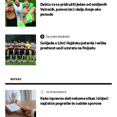
Daliću će se pridružiti jedan od omiljenih
Vatrenih, pomoćnici i dalje dvoje oko
ponude
ŽALGIRIS RAZBIJEN
Golijada u Litvi: Hajduku petarda i velika
prednost uoči uzvrata na Poljudu
NOVAC
ZA POSLODAVCE
Kako ispravno dati nekome otkaz i izbjeći
najčešće pogreške te sudske sporove