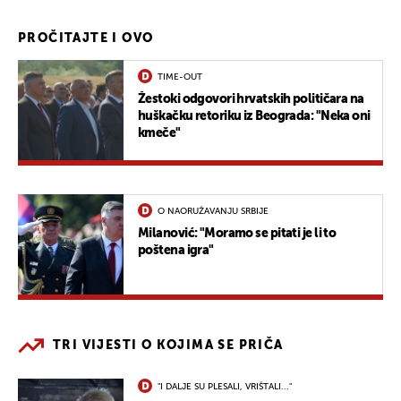
PROČITAJTE I OVO
TIME-OUT
Žestoki odgovori hrvatskih političara na
huškačku retoriku iz Beograda: "Neka oni
kmeče"
O NAORUŽAVANJU SRBIJE
Milanović: "Moramo se pitati je li to
poštena igra"
TRI VIJESTI O KOJIMA SE PRIČA
"I DALJE SU PLESALI, VRIŠTALI..."