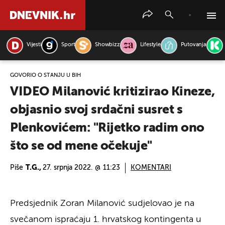
Vijesti
Sport
Showbizz
Lifestyle
Putovanja
PRETRAŽITE VIJESTI
GOVORIO O STANJU U BIH
VIDEO Milanović kritizirao Kineze,
objasnio svoj srdačni susret s
Plenkovićem: "Rijetko radim ono
što se od mene očekuje"
Piše
T.G.,
27. srpnja 2022. @ 11:23
KOMENTARI
Predsjednik Zoran Milanović sudjelovao je na
svečanom ispraćaju 1. hrvatskog kontingenta u