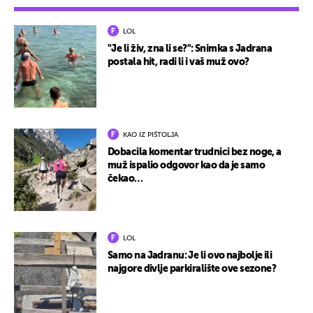
LOL
"Je li živ, zna li se?": Snimka s Jadrana
postala hit, radi li i vaš muž ovo?
KAO IZ PIŠTOLJA
Dobacila komentar trudnici bez noge, a
muž ispalio odgovor kao da je samo
čekao…
LOL
Samo na Jadranu: Je li ovo najbolje ili
najgore divlje parkiralište ove sezone?