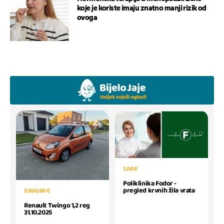
koje je koriste imaju znatno manji rizik od
ovoga
1,00 €
Poliklinika Fodor -
pregled krvnih žila vrata
3.500,00 €
Renault Twingo 1,2 reg
31.10.2025