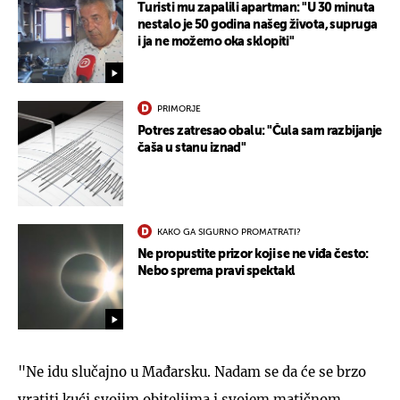
Turisti mu zapalili apartman: "U 30 minuta
nestalo je 50 godina našeg života, supruga
i ja ne možemo oka sklopiti"
PRIMORJE
Potres zatresao obalu: "Čula sam razbijanje
čaša u stanu iznad"
KAKO GA SIGURNO PROMATRATI?
Ne propustite prizor koji se ne viđa često:
Nebo sprema pravi spektakl
"Ne idu slučajno u Mađarsku. Nadam se da će se brzo
vratiti kući svojim obiteljima i svojem matičnom