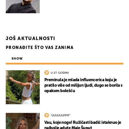
JOŠ AKTUALNOSTI
PRONAĐITE ŠTO VAS ZANIMA
SHOW
U 27. GODINI
Preminula je mlada influencerica koju je
pratilo više od milijun ljudi, dugo se borila s
opakom bolešću
"UUUUUUFFFF"
Vau, koje noge! Ružičasti badić istaknuo je
najbolje adute Maje Šuput