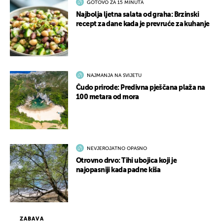
GOTOVO ZA 15 MINUTA
Najbolja ljetna salata od graha: Brzinski
recept za dane kada je prevruće za kuhanje
NAJMANJA NA SVIJETU
Čudo prirode: Predivna pješčana plaža na
100 metara od mora
NEVJEROJATNO OPASNO
Otrovno drvo: Tihi ubojica koji je
najopasniji kada padne kiša
ZABAVA