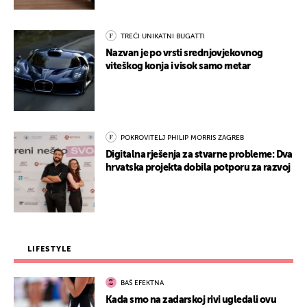
TREĆI UNIKATNI BUGATTI
Nazvan je po vrsti srednjovjekovnog
viteškog konja i visok samo metar
POKROVITELJ PHILIP MORRIS ZAGREB
Digitalna rješenja za stvarne probleme: Dva
hrvatska projekta dobila potporu za razvoj
LIFESTYLE
BAŠ EFEKTNA
Kada smo na zadarskoj rivi ugledali ovu