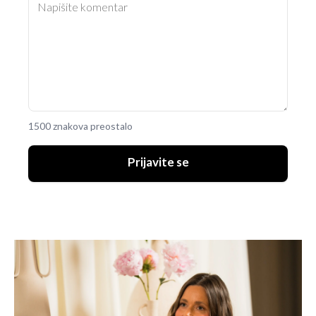
1500 znakova preostalo
Prijavite se