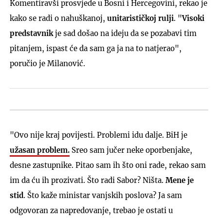
Komentiravši prosvjede u Bosni i Hercegovini, rekao je
kako se radi o nahuškanoj,
unitarističkoj rulji
. "
Visoki
predstavnik
je sad došao na ideju da se pozabavi tim
pitanjem, ispast će da sam ga ja na to natjerao",
poručio je Milanović.
"Ovo nije kraj povijesti. Problemi idu dalje. BiH je
užasan problem.
Sreo sam jučer neke oporbenjake,
desne zastupnike. Pitao sam ih što oni rade, rekao sam
im da ću ih prozivati. Što radi Sabor? Ništa.
Mene je
stid
. Što kaže ministar vanjskih poslova? Ja sam
odgovoran za napredovanje, trebao je ostati u