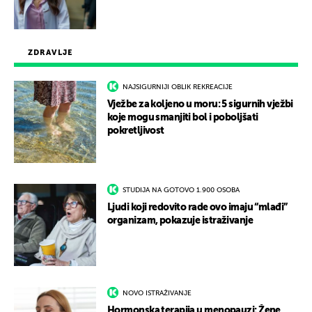
ZDRAVLJE
NAJSIGURNIJI OBLIK REKREACIJE
Vježbe za koljeno u moru: 5 sigurnih vježbi
koje mogu smanjiti bol i poboljšati
pokretljivost
STUDIJA NA GOTOVO 1.900 OSOBA
Ljudi koji redovito rade ovo imaju “mlađi”
organizam, pokazuje istraživanje
NOVO ISTRAŽIVANJE
Hormonska terapija u menopauzi: Žene