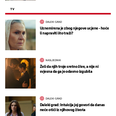
TV
DALEKI GRAD
Uznemirena je zbog njegove ucjene - hoće
li napraviti što traži?
NASLJEDNIK
Želi da njih troje sretno žive, a nije ni
svjesna da ga je odavno izgubila
DALEKI GRAD
Daleki grad: Intuicija joj govori da danas
neće otići iz njihovog života