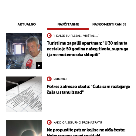
AKTUALNO
NAJČITANIJE
NAJKOMENTIRANIJE
"I DALJE SU PLESALI, VRIŠTALI..."
Turisti mu zapalili apartman: "U 30 minuta
nestalo je 50 godina našeg života, supruga
i ja ne možemo oka sklopiti"
PRIMORJE
Potres zatresao obalu: "Čula sam razbijanje
čaša u stanu iznad"
KAKO GA SIGURNO PROMATRATI?
Ne propustite prizor koji se ne viđa često:
Nebo sprema pravi spektakl