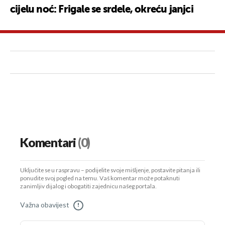
cijelu noć: Frigale se srdele, okreću janjci
Komentari
(0)
Uključite se u raspravu – podijelite svoje mišljenje, postavite pitanja ili
ponudite svoj pogled na temu. Vaš komentar može potaknuti
zanimljiv dijalog i obogatiti zajednicu našeg portala.
Važna obavijest
!