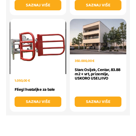
SAZNAJ VIŠE
SAZNAJ VIŠE
350.000,00 €
Stan: Osijek, Centar, 83.88
m2 + vrt, prizemlje,
USKORO USELJIVO
1.050,00 €
Fliegl hvataljke za bale
SAZNAJ VIŠE
SAZNAJ VIŠE