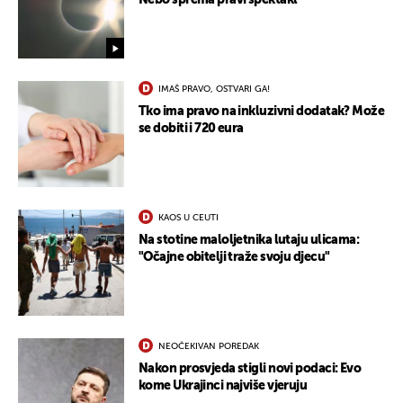
IMAŠ PRAVO, OSTVARI GA!
Tko ima pravo na inkluzivni dodatak? Može
se dobiti i 720 eura
KAOS U CEUTI
Na stotine maloljetnika lutaju ulicama:
"Očajne obitelji traže svoju djecu"
NEOČEKIVAN POREDAK
Nakon prosvjeda stigli novi podaci: Evo
kome Ukrajinci najviše vjeruju