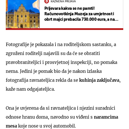
KAZNENA PRIJAVA
Prijevara kakva se ne pamti!
Računovotkinja Muzeja za umjetnost i
obrt majci prebacila 730.000 eura, a na
sebe potrošila 633.000
Fotografije je pokazala i na roditeljskom sastanku, a
zgroženi roditelji najavili su da će se obratiti
pravobraniteljici i prosvjetnoj inspekciji, no pomaka
nema. Jedini je pomak bio da je nakon izlaska
fotografija ravnateljica rekla da se
kuhinja zaključava
,
kaže nam odgajateljica.
Ona je uvjerena da si ravnateljica i njezini suradnici
odnose hranu doma, navodno su viđeni s
naramcima
mesa
koje nose u svoj automobil.