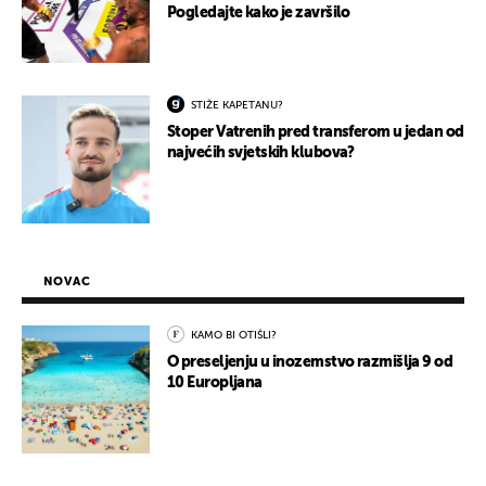
Pogledajte kako je završilo
STIŽE KAPETANU?
Stoper Vatrenih pred transferom u jedan od
najvećih svjetskih klubova?
NOVAC
KAMO BI OTIŠLI?
O preseljenju u inozemstvo razmišlja 9 od
10 Europljana