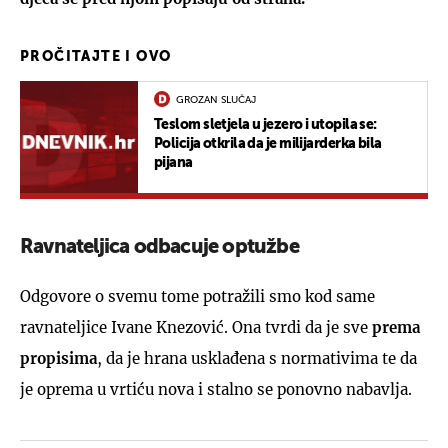
PROČITAJTE I OVO
GROZAN SLUČAJ
Teslom sletjela u jezero i utopila se:
Policija otkrila da je milijarderka bila
pijana
Ravnateljica odbacuje optužbe
Odgovore o svemu tome potražili smo kod same
ravnateljice Ivane Knezović. Ona tvrdi da je sve
prema
propisima
, da je hrana usklađena s normativima te da
je oprema u vrtiću nova i stalno se ponovno nabavlja.