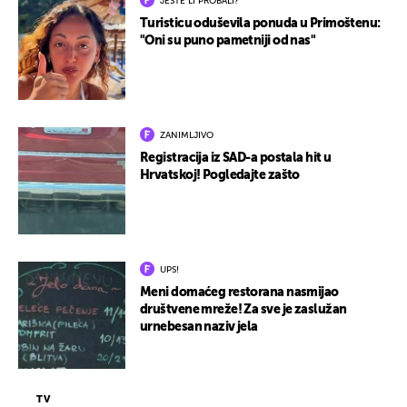
JESTE LI PROBALI?
Turisticu oduševila ponuda u Primoštenu:
"Oni su puno pametniji od nas"
ZANIMLJIVO
Registracija iz SAD-a postala hit u
Hrvatskoj! Pogledajte zašto
UPS!
Meni domaćeg restorana nasmijao
društvene mreže! Za sve je zaslužan
urnebesan naziv jela
TV