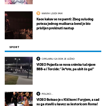
KAKVIH LJUDI IMA!
Kaos kakav se ne pamti: Zbog suludog
poteza jednog muškarca bend je bio
prisiljen prekinuti nastup
SPORT
CIPELARILI GA DOK JE LEŽAO
VIDEO Pojavila se nova snimka tučnjave
BBB-a i Torcide: "Je*ote, pa ubit će ga!"
POLJACI...
VIDEO Boksao je s Kličkom i Furyjem, a sad
su ga stavili u kavez sa šestoricom Roma!