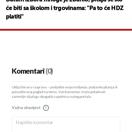
će biti sa školom i trgovinama: "Pa to će HDZ
platiti"
Komentari
(0)
Uključite se u raspravu – podijelite svoje mišljenje, postavite pitanja ili
ponudite svoj pogled na temu. Vaš komentar može potaknuti
zanimljiv dijalog i obogatiti zajednicu našeg portala.
Važna obavijest
!