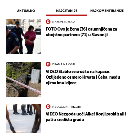
AKTUALNO
NAJČITANIJE
NAJKOMENTIRANIJE
NAKON SUKOBA
FOTO Ovo je žena (36) osumnjičena za
ubojstvo partnera (71) u Slavoniji
DRAMA NA OBALI
VIDEO Stablo se srušilo na kupače:
Ozlijeđeno osmero Hrvata i Čeha, među
njima ima i djece
NEUGODNI PRIZORI
VIDEO Nezgoda uoči Alke! Konji proklizali i
pali u središtu grada