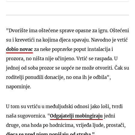
"Dvorište ima oštećene sprave opasne za igru. Oštećeni
su i krevetići na kojima djeca spavaju. Navodno je vrtić
dobio novac
za neke popravke poput instalacija i
prozora, no ništa nije učinjeno. Vrtić se raspada. U
jednoj od soba prozor se uopće ne može otvoriti. Čak su
roditelji ponudili donacije, no ona ih je odbila",
napominje.
U tom su vrtiću u međuljudski odnosi jako loši, tvrdi
naša sugovornica. "
Odgajatelji mobingiraju
jedni
druge, ona hoda po hodnicima, vrijeđa ljude, prostači,
djeca se pred njom popišaju od straha."