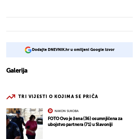
Dodajte DNEVNIK.hr u omiljeni Google izvor
Galerija
25
TRI VIJESTI O KOJIMA SE PRIČA
NAKON SUKOBA
FOTO Ovo je žena (36) osumnjičena za
ubojstvo partnera (71) u Slavoniji