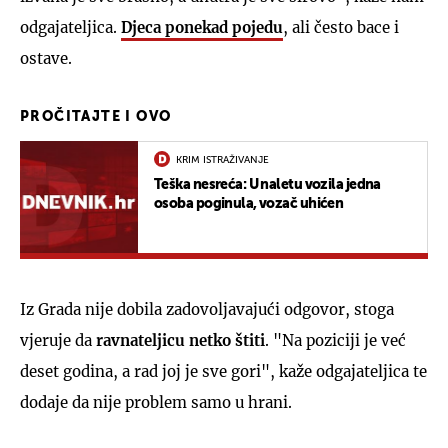
odgajateljica.
Djeca ponekad pojedu
, ali često bace i
ostave.
PROČITAJTE I OVO
KRIM ISTRAŽIVANJE
Teška nesreća: U naletu vozila jedna
osoba poginula, vozač uhićen
Iz Grada nije dobila zadovoljavajući odgovor, stoga
vjeruje da
ravnateljicu netko štiti
. "Na poziciji je već
deset godina, a rad joj je sve gori", kaže odgajateljica te
dodaje da nije problem samo u hrani.