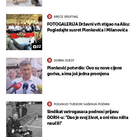
KREĆE SPEKTAKL
FOTOGALERIJA Državni vrh stigao na Alku:
Pogledajte susret Plenkovića i Milanovića
22
DOBRA VIJEST
Plenković potvrdio: Ovo su nove cijene
goriva, a ima još jedna promjena
POGINUO TIJEKOM GAŠENJA POŽARA
Sindikat vatrogasaca podnosi prijavu
DORH-u: "Dao je svoj život, a oni nisu ništa
naučili"