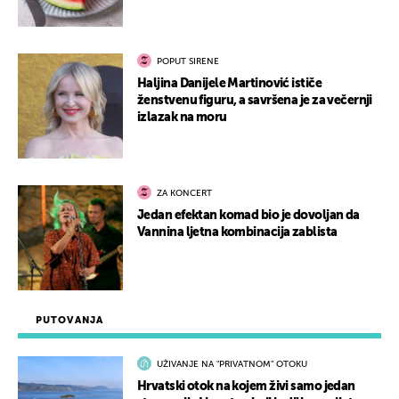
POPUT SIRENE
Haljina Danijele Martinović ističe
ženstvenu figuru, a savršena je za večernji
izlazak na moru
ZA KONCERT
Jedan efektan komad bio je dovoljan da
Vannina ljetna kombinacija zablista
PUTOVANJA
UŽIVANJE NA "PRIVATNOM" OTOKU
Hrvatski otok na kojem živi samo jedan