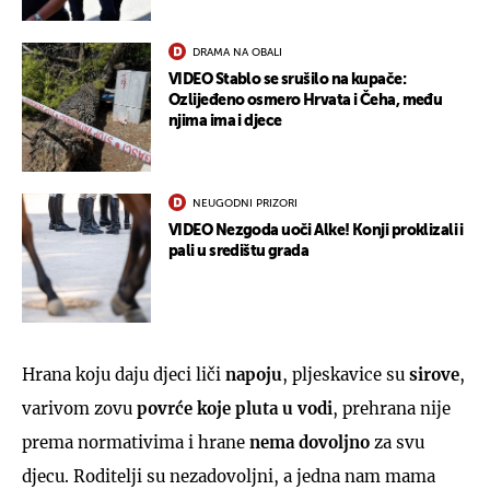
DRAMA NA OBALI
VIDEO Stablo se srušilo na kupače:
Ozlijeđeno osmero Hrvata i Čeha, među
njima ima i djece
NEUGODNI PRIZORI
VIDEO Nezgoda uoči Alke! Konji proklizali i
pali u središtu grada
Hrana koju daju djeci liči
napoju
, pljeskavice su
sirove
,
varivom zovu
povrće koje pluta u vodi
, prehrana nije
prema normativima i hrane
nema dovoljno
za svu
djecu. Roditelji su nezadovoljni, a jedna nam mama