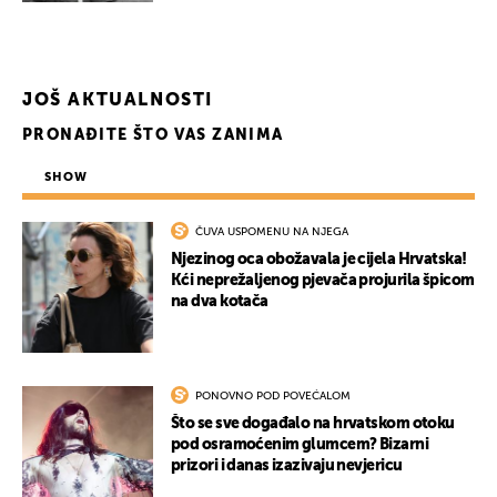
JOŠ AKTUALNOSTI
PRONAĐITE ŠTO VAS ZANIMA
SHOW
ČUVA USPOMENU NA NJEGA
Njezinog oca obožavala je cijela Hrvatska!
Kći neprežaljenog pjevača projurila špicom
na dva kotača
PONOVNO POD POVEĆALOM
Što se sve događalo na hrvatskom otoku
pod osramoćenim glumcem? Bizarni
prizori i danas izazivaju nevjericu