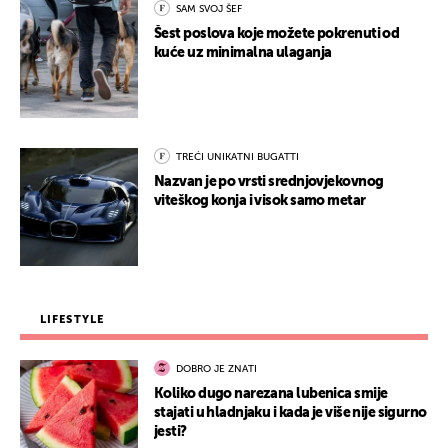
SAM SVOJ ŠEF
Šest poslova koje možete pokrenuti od
kuće uz minimalna ulaganja
TREĆI UNIKATNI BUGATTI
Nazvan je po vrsti srednjovjekovnog
viteškog konja i visok samo metar
LIFESTYLE
DOBRO JE ZNATI
Koliko dugo narezana lubenica smije
stajati u hladnjaku i kada je više nije sigurno
jesti?