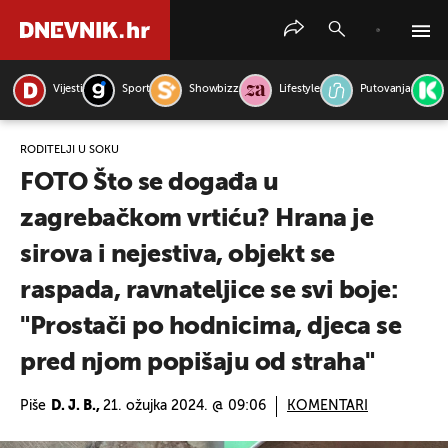
Vijesti
Sport
Showbizz
Lifestyle
Putovanja
PRETRAŽITE VIJESTI
RODITELJI U ŠOKU
FOTO Što se događa u
zagrebačkom vrtiću? Hrana je
sirova i nejestiva, objekt se
raspada, ravnateljice se svi boje:
"Prostači po hodnicima, djeca se
pred njom popišaju od straha"
Piše
D. J. B.,
21. ožujka 2024. @ 09:06
KOMENTARI