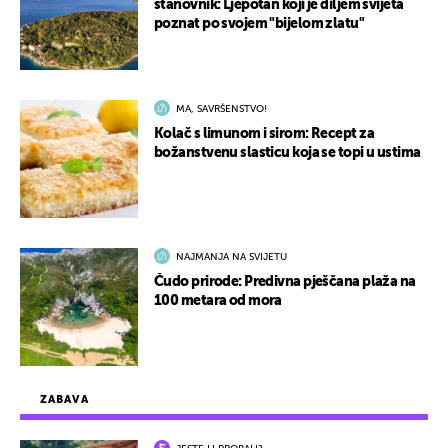
stanovnik: Ljepotan koji je diljem svijeta
poznat po svojem "bijelom zlatu"
MA, SAVRŠENSTVO!
Kolač s limunom i sirom: Recept za
božanstvenu slasticu koja se topi u ustima
NAJMANJA NA SVIJETU
Čudo prirode: Predivna pješčana plaža na
100 metara od mora
ZABAVA