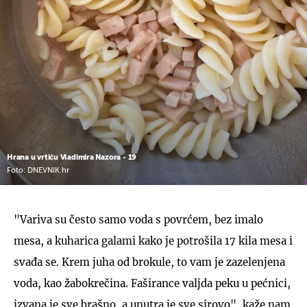
Hrana u vrtiću Vladimira Nazora - 19
Foto: DNEVNIK.hr
"Variva su često samo voda s povrćem, bez imalo
mesa, a kuharica galami kako je potrošila 17 kila mesa i
svađa se. Krem juha od brokule, to vam je zazelenjena
voda, kao žabokrečina. Faširance valjda peku u pećnici,
izvana je sve brašno, a unutra je sve sirovo", kaže nam