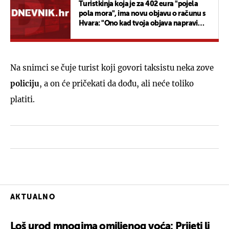
Turistkinja koja je za 402 eura "pojela
pola mora", ima novu objavu o računu s
Hvara: "Ono kad tvoja objava napravi
kaos na Balkanu"
Na snimci se čuje turist koji govori taksistu neka zove
policiju
, a on će pričekati da dođu, ali neće toliko
platiti.
AKTUALNO
Loš urod mnogima omiljenog voća: Prijeti li