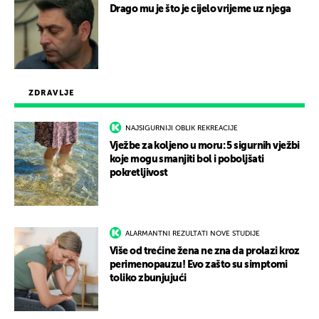
Drago mu je što je cijelo vrijeme uz njega
ZDRAVLJE
NAJSIGURNIJI OBLIK REKREACIJE
Vježbe za koljeno u moru: 5 sigurnih vježbi
koje mogu smanjiti bol i poboljšati
pokretljivost
ALARMANTNI REZULTATI NOVE STUDIJE
Više od trećine žena ne zna da prolazi kroz
perimenopauzu! Evo zašto su simptomi
toliko zbunjujući