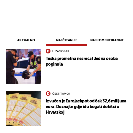
AKTUALNO
NAJČITANIJE
NAJKOMENTIRANIJE
U ZAGORJU
Teška prometna nesreća! Jedna osoba
poginula
ČESTITAMO!
Izvučen je Eurojackpot od čak 32,6 milijuna
eura: Doznajte gdje idu bogati dobitci u
Hrvatskoj