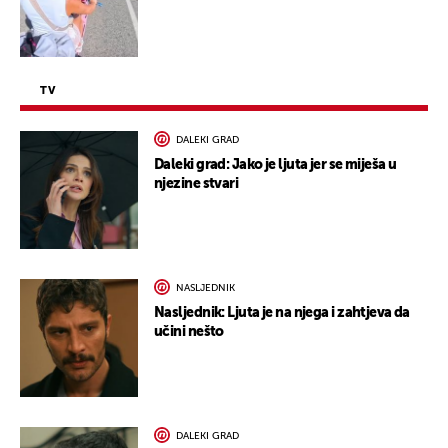
TV
DALEKI GRAD
Daleki grad: Jako je ljuta jer se miješa u
njezine stvari
NASLJEDNIK
Nasljednik: Ljuta je na njega i zahtjeva da
učini nešto
DALEKI GRAD