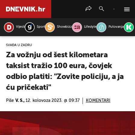
Vijesti
Sport
Showbizz
Lifestyle
Putovanja
PRETRAŽITE VIJESTI
SVAĐA U ZADRU
Za vožnju od šest kilometara
taksist tražio 100 eura, čovjek
odbio platiti: "Zovite policiju, a ja
ću pričekati"
Piše
V. S.,
12. kolovoza 2023. @ 09:37
KOMENTARI