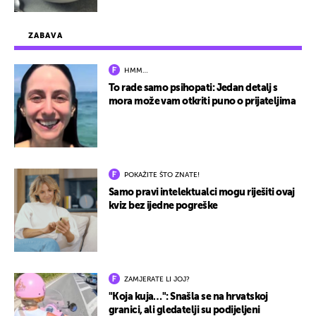
ZABAVA
HMM…
To rade samo psihopati: Jedan detalj s
mora može vam otkriti puno o prijateljima
POKAŽITE ŠTO ZNATE!
Samo pravi intelektualci mogu riješiti ovaj
kviz bez ijedne pogreške
ZAMJERATE LI JOJ?
"Koja kuja…": Snašla se na hrvatskoj
granici, ali gledatelji su podijeljeni