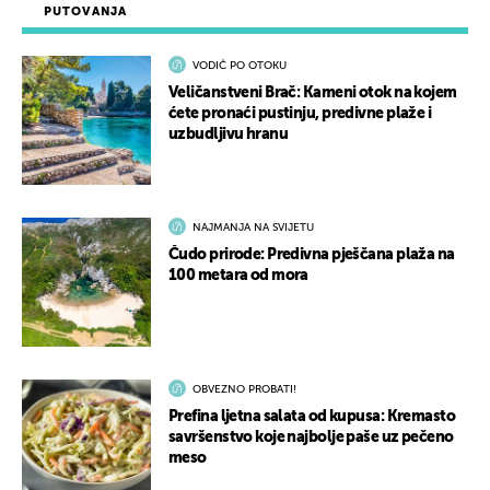
PUTOVANJA
VODIČ PO OTOKU
Veličanstveni Brač: Kameni otok na kojem
ćete pronaći pustinju, predivne plaže i
uzbudljivu hranu
NAJMANJA NA SVIJETU
Čudo prirode: Predivna pješčana plaža na
100 metara od mora
OBVEZNO PROBATI!
Prefina ljetna salata od kupusa: Kremasto
savršenstvo koje najbolje paše uz pečeno
meso