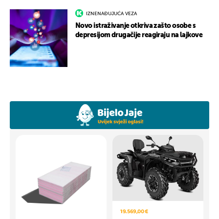
IZNENAĐUJUĆA VEZA
Novo istraživanje otkriva zašto osobe s
depresijom drugačije reagiraju na lajkove
19.569,00 €