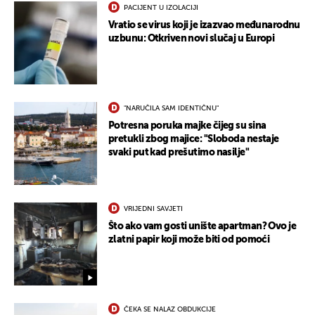
PACIJENT U IZOLACIJI
Vratio se virus koji je izazvao međunarodnu
uzbunu: Otkriven novi slučaj u Europi
"NARUČILA SAM IDENTIČNU"
Potresna poruka majke čijeg su sina
pretukli zbog majice: "Sloboda nestaje
svaki put kad prešutimo nasilje"
VRIJEDNI SAVJETI
Što ako vam gosti unište apartman? Ovo je
zlatni papir koji može biti od pomoći
ČEKA SE NALAZ OBDUKCIJE