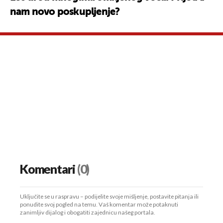
nam novo poskupljenje?
Komentari
(0)
Uključite se u raspravu – podijelite svoje mišljenje, postavite pitanja ili
ponudite svoj pogled na temu. Vaš komentar može potaknuti
zanimljiv dijalog i obogatiti zajednicu našeg portala.