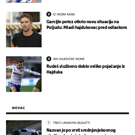
IZ VEDRA NEBA
Garcijin potez otkrio novu situaciju na
Poljudu: Mladi hajdukovac pred odlaskom
SIN HAJDUČKE IKONE
Rudeš službeno dobio veliko pojačanje iz
Hajduka
NOVAC
TREĆI UNIKATNI BUGATTI
Nazvan je po vrsti srednjovjekovnog