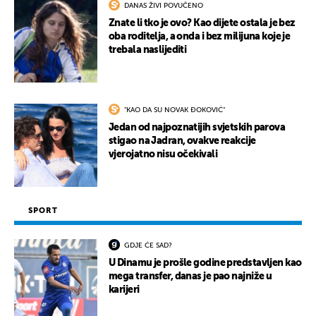
DANAS ŽIVI POVUČENO
Znate li tko je ovo? Kao dijete ostala je bez
oba roditelja, a onda i bez milijuna koje je
trebala naslijediti
"KAO DA SU NOVAK ĐOKOVIĆ"
Jedan od najpoznatijih svjetskih parova
stigao na Jadran, ovakve reakcije
vjerojatno nisu očekivali
SPORT
GDJE ĆE SAD?
U Dinamu je prošle godine predstavljen kao
mega transfer, danas je pao najniže u
karijeri