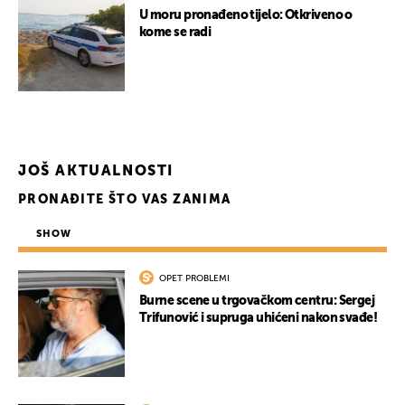
U moru pronađeno tijelo: Otkriveno o
kome se radi
UKLJUČITE NOTIFIKACIJE
JOŠ AKTUALNOSTI
PRONAĐITE ŠTO VAS ZANIMA
SHOW
OPET PROBLEMI
Burne scene u trgovačkom centru: Sergej
Trifunović i supruga uhićeni nakon svađe!