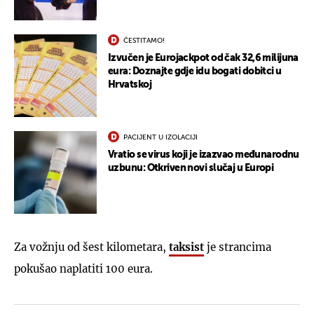
ČESTITAMO!
Izvučen je Eurojackpot od čak 32,6 milijuna
eura: Doznajte gdje idu bogati dobitci u
Hrvatskoj
PACIJENT U IZOLACIJI
Vratio se virus koji je izazvao međunarodnu
uzbunu: Otkriven novi slučaj u Europi
Za vožnju od šest kilometara,
taksist
je strancima
pokušao naplatiti 100 eura.