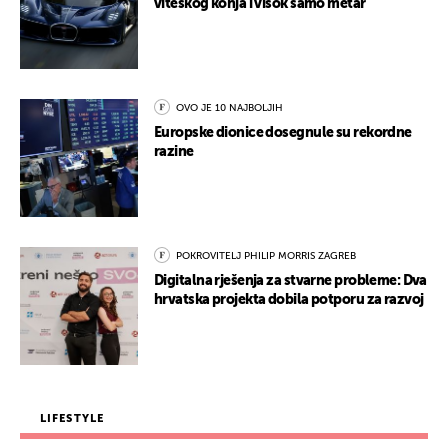
viteškog konja i visok samo metar
OVO JE 10 NAJBOLJIH
Europske dionice dosegnule su rekordne
razine
POKROVITELJ PHILIP MORRIS ZAGREB
Digitalna rješenja za stvarne probleme: Dva
hrvatska projekta dobila potporu za razvoj
LIFESTYLE