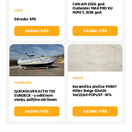
CAN-AM 2026. god.
Outlander MAX PRO XU
1,00 €
HD10 T, 2026 god.
Stirodur XPS
SAZNAJ VIŠE
SAZNAJ VIŠE
23,60 €
70.000,00 €
Keramičke pločice 99807
Miller Beige 60x120
QUICKSILVER ACTIV 755
1m/23,60 POPUST -10%
SUNDECK - u odličnom
stanju, pažljivo održavan
SAZNAJ VIŠE
SAZNAJ VIŠE