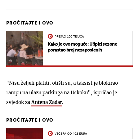
PROČITAJTE I OVO
PREŠAO 100 TISUĆA
Kako je ovo moguće: U špici sezone
porastao broj nezaposlenih
"Nisu željeli platiti, otišli su, a taksist je blokirao
rampu na ulazu parkinga na Uskoku", ispričao je
svjedok za
Antena Zadar
.
PROČITAJTE I OVO
VEČERA OD 402 EURA