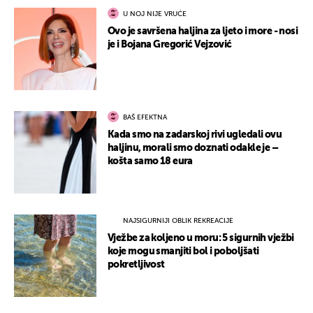
U NOJ NIJE VRUĆE
Ovo je savršena haljina za ljeto i more - nosi
je i Bojana Gregorić Vejzović
BAŠ EFEKTNA
Kada smo na zadarskoj rivi ugledali ovu
haljinu, morali smo doznati odakle je –
košta samo 18 eura
NAJSIGURNIJI OBLIK REKREACIJE
Vježbe za koljeno u moru: 5 sigurnih vježbi
koje mogu smanjiti bol i poboljšati
pokretljivost