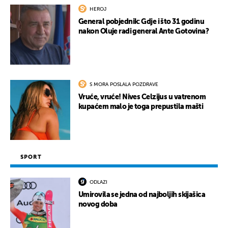
HEROJ
General pobjednik: Gdje i što 31 godinu
nakon Oluje radi general Ante Gotovina?
S MORA POSLALA POZDRAVE
Vruće, vruće! Nives Celzijus u vatrenom
kupaćem malo je toga prepustila mašti
SPORT
ODLAZI
Umirovila se jedna od najboljih skijašica
novog doba