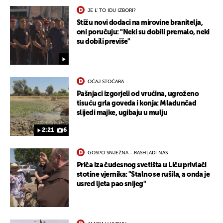
JE L' TO IDU IZBORI?
Stižu novi dodaci na mirovine branitelja,
oni poručuju: "Neki su dobili premalo, neki
su dobili previše"
OČAJ STOČARA
Pašnjaci izgorjeli od vrućina, ugroženo
tisuću grla goveda i konja: Mladunčad
slijedi majke, ugibaju u mulju
2:21
6
GOSPO SNJEŽNA - RASHLADI NAS
Priča iza čudesnog svetišta u Liču privlači
stotine vjernika: "Stalno se rušila, a onda je
usred ljeta pao snijeg"
UKLJUČITE NOTIFIKACIJE