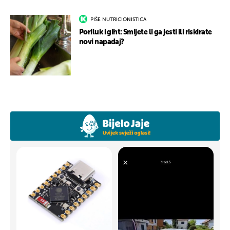
PIŠE NUTRICIONISTICA
Poriluk i giht: Smijete li ga jesti ili riskirate
novi napadaj?