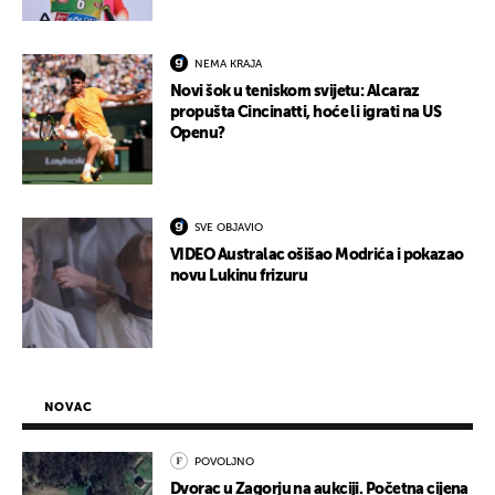
NEMA KRAJA
Novi šok u teniskom svijetu: Alcaraz
propušta Cincinatti, hoće li igrati na US
Openu?
SVE OBJAVIO
VIDEO Australac ošišao Modrića i pokazao
novu Lukinu frizuru
NOVAC
POVOLJNO
Dvorac u Zagorju na aukciji. Početna cijena