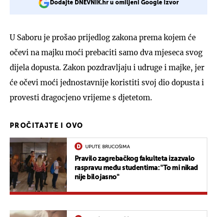
Dodajte DNEVNIK.hr u omiljeni Google izvor
U Saboru je prošao prijedlog zakona prema kojem će
očevi na majku moći prebaciti samo dva mjeseca svog
dijela dopusta. Zakon pozdravljaju i udruge i majke, jer
će očevi moći jednostavnije koristiti svoj dio dopusta i
provesti dragocjeno vrijeme s djetetom.
PROČITAJTE I OVO
UPUTE BRUCOŠIMA
Pravilo zagrebačkog fakulteta izazvalo
raspravu među studentima: "To mi nikad
nije bilo jasno"