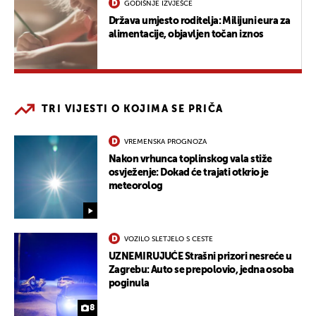
GODIŠNJE IZVJEŠĆE
Država umjesto roditelja: Milijuni eura za
alimentacije, objavljen točan iznos
TRI VIJESTI O KOJIMA SE PRIČA
VREMENSKA PROGNOZA
Nakon vrhunca toplinskog vala stiže
osvježenje: Dokad će trajati otkrio je
meteorolog
VOZILO SLETJELO S CESTE
UZNEMIRUJUĆE Strašni prizori nesreće u
Zagrebu: Auto se prepolovio, jedna osoba
poginula
8