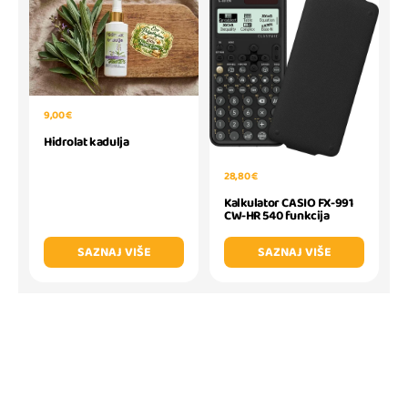
9,00 €
Hidrolat kadulja
28,80 €
Kalkulator CASIO FX-991
CW-HR 540 funkcija
SAZNAJ VIŠE
SAZNAJ VIŠE