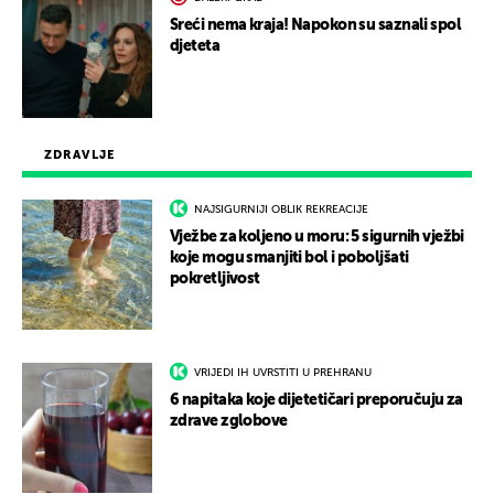
Sreći nema kraja! Napokon su saznali spol
djeteta
ZDRAVLJE
NAJSIGURNIJI OBLIK REKREACIJE
Vježbe za koljeno u moru: 5 sigurnih vježbi
koje mogu smanjiti bol i poboljšati
pokretljivost
VRIJEDI IH UVRSTITI U PREHRANU
6 napitaka koje dijetetičari preporučuju za
zdrave zglobove