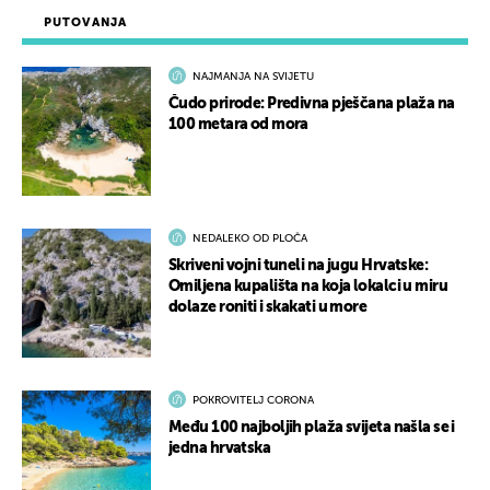
PUTOVANJA
NAJMANJA NA SVIJETU
Čudo prirode: Predivna pješčana plaža na
100 metara od mora
NEDALEKO OD PLOČA
Skriveni vojni tuneli na jugu Hrvatske:
Omiljena kupališta na koja lokalci u miru
dolaze roniti i skakati u more
POKROVITELJ CORONA
Među 100 najboljih plaža svijeta našla se i
jedna hrvatska