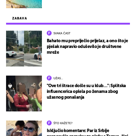
ZABAVA
SVAKA ČAST
Bahato mu prepriječio prijelaz, a ono što je
pješak napravio oduševilo je društvene
mreže
UŽAS…
"Ove tri štrace došle su u klub…": Splitska
influencerica oplela po ženama zbog
užasnog ponašanja
ŠTO KAŽETE?
Isključio komentare: Par iz Srbije