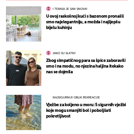
I TERASA JE SAN SNOVA!
U ovoj raskošnoj kući s bazenom pronašli
smo najelegantniju, a možda i najljepšu
bijelu kuhinju
JAKO SU SLATKI!
Zbog simpatičnog para sa špice zaboravili
smo i na modu, no njezina haljina itekako
nas se dojmila
NAJSIGURNIJI OBLIK REKREACIJE
Vježbe za koljeno u moru: 5 sigurnih vježbi
koje mogu smanjiti bol i poboljšati
pokretljivost