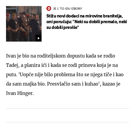
JE L' TO IDU IZBORI?
Stižu novi dodaci na mirovine branitelja,
oni poručuju: "Neki su dobili premalo, neki
su dobili previše"
Ivan je bio na roditeljskom dopustu kada se rodio
Tadej, a planira ići i kada se rodi prinova koja je na
putu. 'Uopće nije bilo problema što se njega tiče i kao
da sam majka bio. Presvlačio sam i kuhao', kazao je
Ivan Hinger.