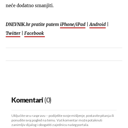
neće dodatno smanjiti.
DNEVNIK.hr pratite putem
iPhone/iPad
|
Android
|
Twitter
|
Facebook
Komentari
(0)
Uključite se u raspravu – podijelite svoje mišljenje, postavite pitanja ili
ponudite svoj pogled na temu. Vaš komentar može potaknuti
zanimljiv dijalog i obogatiti zajednicu našeg portala.