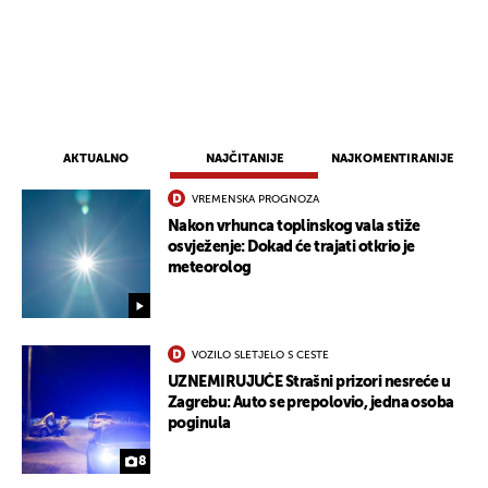
AKTUALNO
NAJČITANIJE
NAJKOMENTIRANIJE
VREMENSKA PROGNOZA
Nakon vrhunca toplinskog vala stiže
osvježenje: Dokad će trajati otkrio je
meteorolog
VOZILO SLETJELO S CESTE
UZNEMIRUJUĆE Strašni prizori nesreće u
Zagrebu: Auto se prepolovio, jedna osoba
poginula
8