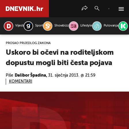
Vijesti
Sport
Showbizz
Lifestyle
Putovanja
PRETRAŽITE VIJESTI
PROŠAO PRIJEDLOG ZAKONA
Uskoro bi očevi na roditeljskom
dopustu mogli biti česta pojava
Piše
Dalibor Špadina,
31. siječnja 2013. @ 21:59
KOMENTARI