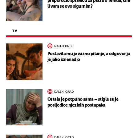
preporučio spravicu za plažu s Temua, čini
li vam se ovo sigurnim?
TV
NASLJEDNIK
Postavila mu je važno pitanje, a odgovor ju
je jako iznenadio
DALEKI GRAD
Ostala je potpuno sama – stigle su je
posljedice njezinih postupaka
DALEKI GRAD