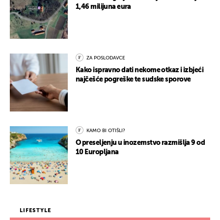
1,46 milijuna eura
ZA POSLODAVCE
Kako ispravno dati nekome otkaz i izbjeći
najčešće pogreške te sudske sporove
KAMO BI OTIŠLI?
O preseljenju u inozemstvo razmišlja 9 od
10 Europljana
LIFESTYLE