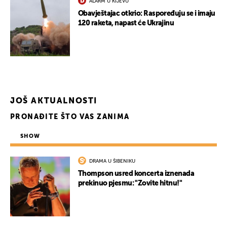
ALARM U KIJEVU
Obavještajac otkrio: Raspoređuju se i imaju
120 raketa, napast će Ukrajinu
JOŠ AKTUALNOSTI
PRONAĐITE ŠTO VAS ZANIMA
SHOW
DRAMA U ŠIBENIKU
Thompson usred koncerta iznenada
prekinuo pjesmu: "Zovite hitnu!"