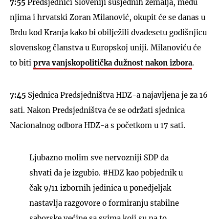
7:55
Predsjednici Sloveniji susjednih zemalja, među
njima i hrvatski Zoran Milanović, okupit će se danas u
Brdu kod Kranja kako bi obilježili dvadesetu godišnjicu
slovenskog članstva u Europskoj uniji. Milanoviću će
to biti
prva vanjskopolitička dužnost nakon izbora
.
7:45
Sjednica Predsjedništva HDZ-a najavljena je za 16
sati. Nakon Predsjedništva će se održati sjednica
Nacionalnog odbora HDZ-a s početkom u 17 sati.
Ljubazno molim sve nervozniji SDP da
shvati da je izgubio.
#HDZ
kao pobjednik u
čak 9/11 izbornih jedinica u ponedjeljak
nastavlja razgovore o formiranju stabilne
saborske većine sa svima koji su na to