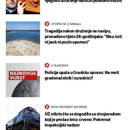
njegovo izručenje naručili posebno vozilo
UTOPIO SE U KANALU
Tragedija nakon druženja na nasipu,
pronađeno tijelo 28-godišnjaka: "Nisu čuli
ni jauk ni poziv upomoć"
U SLAVONIJI
Policija upala u Gradsku upravu: Na meti
gradonačelnik i suradnici?
NOVI INCIDENT NA PRUZI
HŽ otkrio što se dogodilo sa strojovođom
koji je prošao kroz crveno: Pokrenut
inspekcijski nadzor