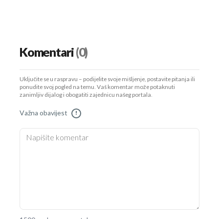
Komentari
(0)
Uključite se u raspravu – podijelite svoje mišljenje, postavite pitanja ili
ponudite svoj pogled na temu. Vaš komentar može potaknuti
zanimljiv dijalog i obogatiti zajednicu našeg portala.
Važna obavijest
!