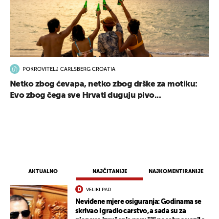
POKROVITELJ CARLSBERG CROATIA
Netko zbog ćevapa, netko zbog drške za motiku:
Evo zbog čega sve Hrvati duguju pivo...
AKTUALNO
NAJČITANIJE
NAJKOMENTIRANIJE
VELIKI PAD
Neviđene mjere osiguranja: Godinama se
skrivao i gradio carstvo, a sada su za