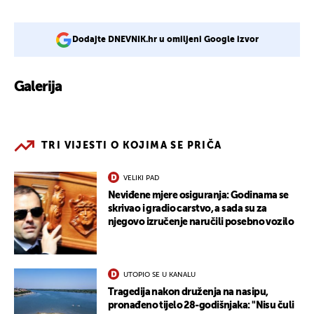
Dodajte DNEVNIK.hr u omiljeni Google izvor
Galerija
3
TRI VIJESTI O KOJIMA SE PRIČA
VELIKI PAD
Neviđene mjere osiguranja: Godinama se
skrivao i gradio carstvo, a sada su za
njegovo izručenje naručili posebno vozilo
UTOPIO SE U KANALU
Tragedija nakon druženja na nasipu,
pronađeno tijelo 28-godišnjaka: "Nisu čuli