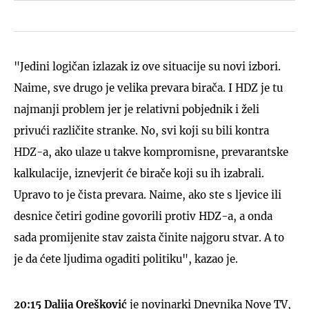
"Jedini logičan izlazak iz ove situacije su novi izbori.
Naime, sve drugo je velika prevara birača. I HDZ je tu
najmanji problem jer je relativni pobjednik i želi
privući različite stranke. No, svi koji su bili kontra
HDZ-a, ako ulaze u takve kompromisne, prevarantske
kalkulacije, iznevjerit će birače koji su ih izabrali.
Upravo to je čista prevara. Naime, ako ste s ljevice ili
desnice četiri godine govorili protiv HDZ-a, a onda
sada promijenite stav zaista činite najgoru stvar. A to
je da ćete ljudima ogaditi politiku", kazao je.
20:15
Dalija Orešković
je novinarki Dnevnika Nove TV,