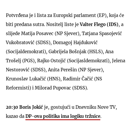
Potvrđena je i lista za Europski parlament (EP), koja će
biti predana sutra. Nositelj liste je
Valter Flego (IDS)
, a
slijede Matija Posavec (NP Sjever), Tatjana Spasojević
Vukobratović (SDSS), Domagoj Hajduković
(Socijaldemokrati), Gabrijela Bošnjak (HSLS), Ana
Trošelj (PGS), Rajko Ostojić (Socijasldemokrati), Jelena
Nestorović (SDSS), Anita Perešin (NP Sjever),
Krunoslav Lukačić (HNS), Radimir Čačić (NS
Reformisti) i Milorad Pupovac (SDSS).
20:30
Boris Jokić
je, gostujući u Dnevniku Nove TV,
kazao da
DP-ova politika ima logiku tržnice
.