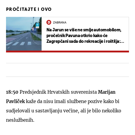
PROČITAJTE I OVO
ZABRANA
Na Jarun se više ne smije automobilom,
pročelnik Pavuna otkrio kako će
Zagrepčani sada do rekreacije i roštilja:
"Idealno bi bilo..."
18:50
Predsjednik Hrvatskih suverenista
Marijan
Pavliček
kaže da nisu imali službene pozive kako bi
sudjelovali u sastavljanju većine, ali je bilo nekoliko
neslužbenih.