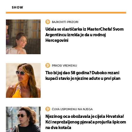
SHOW
BAJKOVITI PRIZORI
Udala se slastičarka iz MasterChefa! Svom
Argentincu izrekla je da u rodnoj
Hercegovini
PRKOSI VREMENU
Tko bi joj dao 58 godina? Duboko rezani
kupaći stavio je njezine adute u prvi plan
ČUVA USPOMENU NA NJEGA
Njezinog oca obožavala je cijela Hrvatska!
Kći neprežaljenog pjevača projurila špicom
na dva kotača