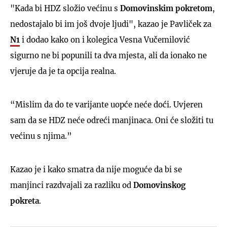
"Kada bi HDZ složio većinu s
Domovinskim pokretom
,
nedostajalo bi im još dvoje ljudi", kazao je Pavliček za
N1
i dodao kako on i kolegica Vesna Vučemilović
sigurno ne bi popunili ta dva mjesta, ali da ionako ne
vjeruje da je ta opcija realna.
“Mislim da do te varijante uopće neće doći. Uvjeren
sam da se HDZ neće odreći manjinaca. Oni će složiti tu
većinu s njima.”
Kazao je i kako smatra da nije moguće da bi se
manjinci razdvajali za razliku od
Domovinskog
pokreta
.