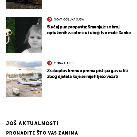
NOVA ODLUKA SUDA
Slučaj pun propusta: Smanjuje se broj
optuženih za otmicu i ubojstvo male Danke
OTKAZALI LET
Zrakoplov krenuo prema pisti pa ga vratili
zbog djeteta koje se nije htjelo vezati
JOŠ AKTUALNOSTI
PRONAĐITE ŠTO VAS ZANIMA