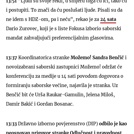
13:51
"Ljudi su svoje rekli, u smjeru toga ću ići, tako ću
i postupiti. To znači da ću poslušati ljude. Pisali su da
ne idem s HDZ-om, pa i neću", rekao je za
24 sata
Dario Zurovec, koji je s liste Fokusa izborio saborski
mandat zahvaljujući preferencijalnim glasovima.
13:37
Koordinatorica stranke
Možemo! Sandra Benčić
i
novoizabrani saborski zastupnici Možemo! održat će
konferenciju za medije u 14 sati povodom dogovora o
formiranju saborske većine, najavila je stranka. Uz
Benčić bit će Urša Raukar-Gamulin, Jelena Miloš,
Damir Bakić i Gordan Bosanac.
13:33
Državno izborno povjerenstvo (DIP)
odbilo je kao
neosnovan prigovor stranke Odlučnost i pravednost