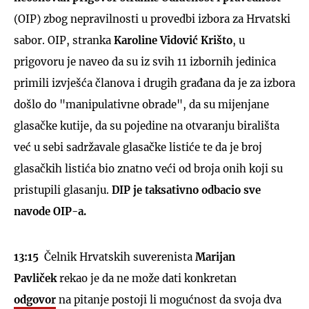
(OIP) zbog nepravilnosti u provedbi izbora za Hrvatski
sabor. OIP, stranka
Karoline Vidović Krišto
, u
prigovoru je naveo da su iz svih 11 izbornih jedinica
primili izvješća članova i drugih građana da je za izbora
došlo do "manipulativne obrade", da su mijenjane
glasačke kutije, da su pojedine na otvaranju birališta
već u sebi sadržavale glasačke listiće te da je broj
glasačkih listića bio znatno veći od broja onih koji su
pristupili glasanju.
DIP je taksativno odbacio sve
navode OIP-a.
13:15
Čelnik Hrvatskih suverenista
Marijan
Pavliček
rekao je da ne može dati konkretan
odgovor
na pitanje postoji li mogućnost da svoja dva