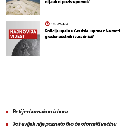
ni jauk ni poziv upomoć"
U SLAVONIJI
Policija upala u Gradsku upravu: Na meti
gradonačelnik i suradnici?
Peti je dan nakon izbora
Još uvijek nije poznato tko će oformiti većinu