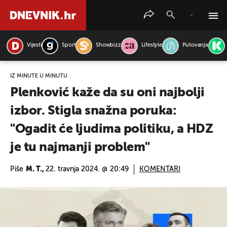
Vijesti
Sport
Showbizz
Lifestyle
Putovanja
PRETRAŽITE VIJESTI
IZ MINUTE U MINUTU
Plenković kaže da su oni najbolji
izbor. Stigla snažna poruka:
"Ogadit će ljudima politiku, a HDZ
je tu najmanji problem"
Piše
M. T.,
22. travnja 2024. @ 20:49
KOMENTARI