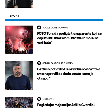
SPORT
POGLEDAJTE PORUKU
FOTO Torcida podigla transparente koji će
odjeknuti Hrvatskom: Prozvali "moralne
vertikale"
JEDAN FAKTOR PRELOMIO
Gattuso potvrdio transfer Ivanovića: "Sve
smo napravili da dođe, znate kamo je
otišao..."
ODUŠEVIO
Pogledajte majstoriju: Joško Gvardiol