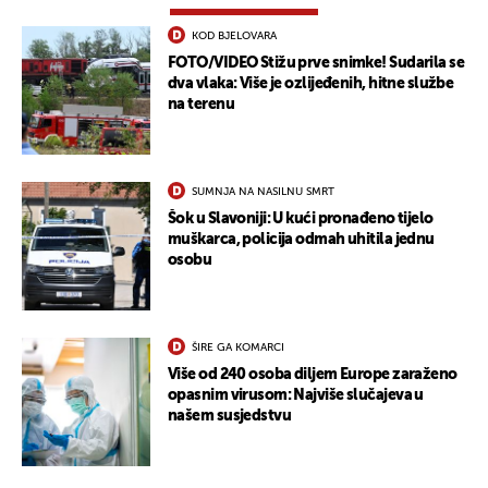
KOD BJELOVARA
FOTO/VIDEO Stižu prve snimke! Sudarila se
dva vlaka: Više je ozlijeđenih, hitne službe
na terenu
SUMNJA NA NASILNU SMRT
Šok u Slavoniji: U kući pronađeno tijelo
muškarca, policija odmah uhitila jednu
osobu
ŠIRE GA KOMARCI
Više od 240 osoba diljem Europe zaraženo
opasnim virusom: Najviše slučajeva u
našem susjedstvu