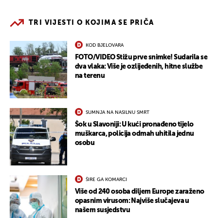
TRI VIJESTI O KOJIMA SE PRIČA
KOD BJELOVARA
FOTO/VIDEO Stižu prve snimke! Sudarila se
dva vlaka: Više je ozlijeđenih, hitne službe
na terenu
SUMNJA NA NASILNU SMRT
Šok u Slavoniji: U kući pronađeno tijelo
muškarca, policija odmah uhitila jednu
osobu
ŠIRE GA KOMARCI
Više od 240 osoba diljem Europe zaraženo
opasnim virusom: Najviše slučajeva u
našem susjedstvu