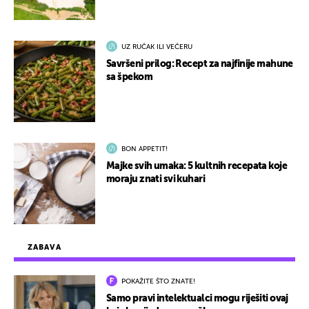
UZ RUČAK ILI VEČERU
Savršeni prilog: Recept za najfinije mahune
sa špekom
BON APPETIT!
Majke svih umaka: 5 kultnih recepata koje
moraju znati svi kuhari
ZABAVA
POKAŽITE ŠTO ZNATE!
Samo pravi intelektualci mogu riješiti ovaj