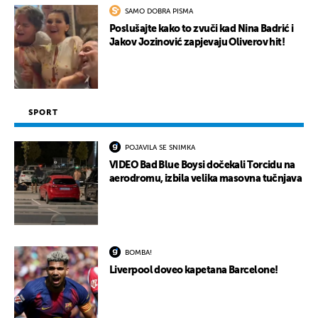
SAMO DOBRA PISMA
Poslušajte kako to zvuči kad Nina Badrić i
Jakov Jozinović zapjevaju Oliverov hit!
SPORT
POJAVILA SE SNIMKA
VIDEO Bad Blue Boysi dočekali Torcidu na
aerodromu, izbila velika masovna tučnjava
BOMBA!
Liverpool doveo kapetana Barcelone!