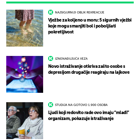
NAJSIGURNIJI OBLIK REKREACIJE
Vježbe za koljeno u moru: 5 sigurnih vježbi
koje mogu smanjiti bol i poboljšati
pokretljivost
IZNENAĐUJUĆA VEZA
Novo istraživanje otkriva zašto osobe s
depresijom drugačije reagiraju na lajkove
STUDIJA NA GOTOVO 1.900 OSOBA
Ljudi koji redovito rade ovo imaju “mlađi”
organizam, pokazuje istraživanje