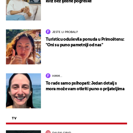
kviz bez ijedne pogreške
JESTE LI PROBALI?
Turisticu oduševila ponuda u Primoštenu:
"Oni su puno pametniji od nas"
HMM…
To rade samo psihopati: Jedan detalj s
mora može vam otkriti puno o prijateljima
TV