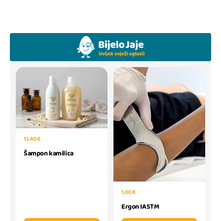
11,40 €
Šampon kamilica
1,00 €
Ergon IASTM