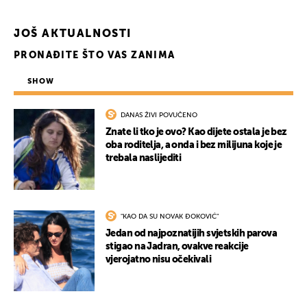
JOŠ AKTUALNOSTI
PRONAĐITE ŠTO VAS ZANIMA
SHOW
DANAS ŽIVI POVUČENO
Znate li tko je ovo? Kao dijete ostala je bez
oba roditelja, a onda i bez milijuna koje je
trebala naslijediti
"KAO DA SU NOVAK ĐOKOVIĆ"
Jedan od najpoznatijih svjetskih parova
stigao na Jadran, ovakve reakcije
vjerojatno nisu očekivali