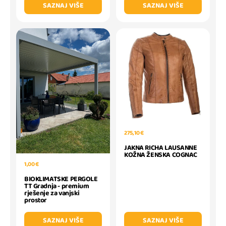
SAZNAJ VIŠE
SAZNAJ VIŠE
275,10 €
JAKNA RICHA LAUSANNE
KOŽNA ŽENSKA COGNAC
1,00 €
BIOKLIMATSKE PERGOLE
TT Gradnja - premium
rješenje za vanjski
prostor
SAZNAJ VIŠE
SAZNAJ VIŠE