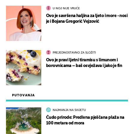
U NOJ NIJE VRUĆE
Ovo je savršena haljina za ljeto i more - nosi
je i Bojana Gregorić Vejzović
PREJEDNOSTAVNO ZA SLOŽITI
Ovo je pravi ljetni tiramisu s limunom i
borovnicama – baš osvježava i jako je fin
PUTOVANJA
NAJMANJA NA SVIJETU
Čudo prirode: Predivna pješčana plaža na
100 metara od mora