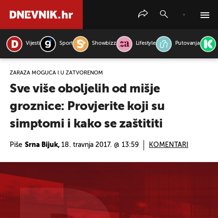
Vijesti
Sport
Showbizz
Lifestyle
Putovanja
PRETRAŽITE VIJESTI
ZARAZA MOGUĆA I U ZATVORENOM
Sve više oboljelih od mišje
groznice: Provjerite koji su
simptomi i kako se zaštititi
Piše
Srna Bijuk,
18. travnja 2017. @ 13:59
KOMENTARI