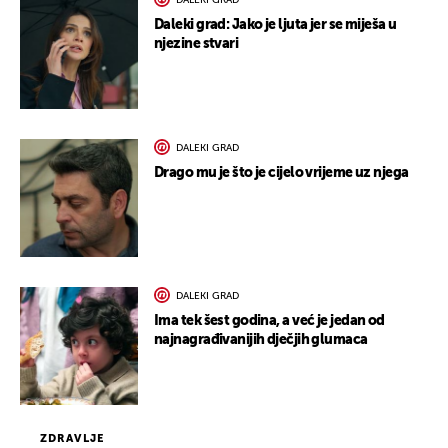
DALEKI GRAD
Daleki grad: Jako je ljuta jer se miješa u
njezine stvari
DALEKI GRAD
Drago mu je što je cijelo vrijeme uz njega
DALEKI GRAD
Ima tek šest godina, a već je jedan od
najnagrađivanijih dječjih glumaca
ZDRAVLJE