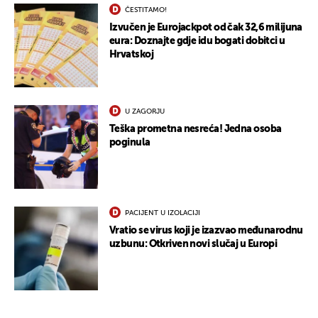
ČESTITAMO!
Izvučen je Eurojackpot od čak 32,6 milijuna
eura: Doznajte gdje idu bogati dobitci u
UKLJUČITE NOTIFIKACIJE
Hrvatskoj
U ZAGORJU
Teška prometna nesreća! Jedna osoba
poginula
PACIJENT U IZOLACIJI
Vratio se virus koji je izazvao međunarodnu
uzbunu: Otkriven novi slučaj u Europi