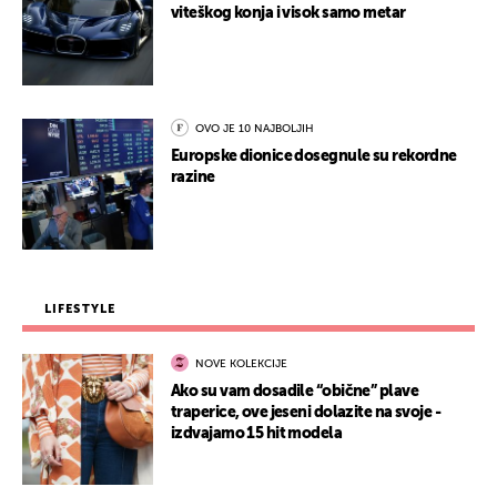
viteškog konja i visok samo metar
OVO JE 10 NAJBOLJIH
Europske dionice dosegnule su rekordne
razine
LIFESTYLE
NOVE KOLEKCIJE
Ako su vam dosadile “obične” plave
traperice, ove jeseni dolazite na svoje -
izdvajamo 15 hit modela