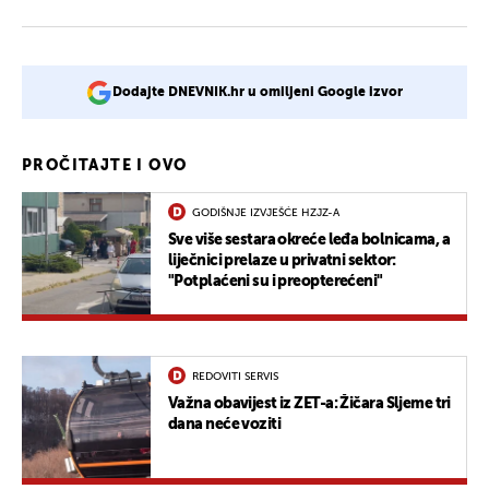
Dodajte DNEVNIK.hr u omiljeni Google izvor
PROČITAJTE I OVO
GODIŠNJE IZVJEŠĆE HZJZ-A
Sve više sestara okreće leđa bolnicama, a
liječnici prelaze u privatni sektor:
"Potplaćeni su i preopterećeni"
REDOVITI SERVIS
Važna obavijest iz ZET-a: Žičara Sljeme tri
dana neće voziti