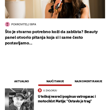
POKROVITELJ BIPA
Što je stvarno potrebno koži da zablista? Beauty
panel otvorio pitanja koja si i same često
postavljamo...
UKLJUČITE NOTIFIKACIJE
AKTUALNO
NAJČITANIJE
NAJKOMENTIRANIJE
U ZAGORJU
U teškoj nesreći poginuo vatrogasac i
motociklst Matija: "Ostavio je trag"