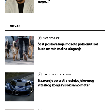
noge..."
NOVAC
SAM SVOJ ŠEF
Šest poslova koje možete pokrenuti od
kuće uz minimalna ulaganja
TREĆI UNIKATNI BUGATTI
Nazvan je po vrsti srednjovjekovnog
viteškog konja i visok samo metar