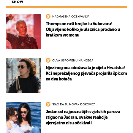
SHOW
NADMAŠENA OČEKIVANJA
Thompson ruši brojke i u Vukovaru!
Objavljeno koliko je ulaznica prodano u
kratkom vremenu
ČUVA USPOMENU NA NJEGA
Njezinog oca obožavala je cijela Hrvatska!
Kći neprežaljenog pjevača projurila špicom
na dva kotača
"KAO DA SU NOVAK ĐOKOVIĆ"
Jedan od najpoznatijih svjetskih parova
stigao na Jadran, ovakve reakcije
vjerojatno nisu očekivali