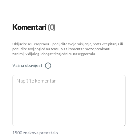
Komentari
(0)
Uključite se u raspravu – podijelite svoje mišljenje, postavite pitanja ili
ponudite svoj pogled na temu. Vaš komentar može potaknuti
zanimljiv dijalog i obogatiti zajednicu našeg portala.
Važna obavijest
!
1500 znakova preostalo