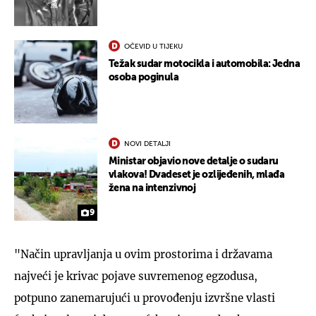
OČEVID U TIJEKU
Težak sudar motocikla i automobila: Jedna
osoba poginula
NOVI DETALJI
Ministar objavio nove detalje o sudaru
vlakova! Dvadeset je ozlijeđenih, mlađa
žena na intenzivnoj
9
"Način upravljanja u ovim prostorima i državama
najveći je krivac pojave suvremenog egzodusa,
potpuno zanemarujući u provođenju izvršne vlasti