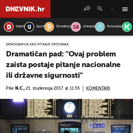
Vijesti
Sport
Showbizz
Lifestyle
Putovanja
PRETRAŽITE VIJESTI
DEMOGRAFIJA KAO PITANJE OPSTANKA
Dramatičan pad: "Ovaj problem
zaista postaje pitanje nacionalne
ili državne sigurnosti"
Piše
N.C.,
21. studenoga 2017. @ 11:55
KOMENTARI