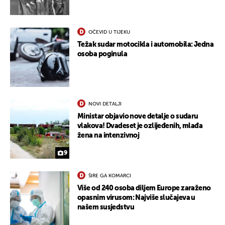
OČEVID U TIJEKU
Težak sudar motocikla i automobila: Jedna
osoba poginula
NOVI DETALJI
Ministar objavio nove detalje o sudaru
vlakova! Dvadeset je ozlijeđenih, mlađa
žena na intenzivnoj
9
ŠIRE GA KOMARCI
Više od 240 osoba diljem Europe zaraženo
opasnim virusom: Najviše slučajeva u
našem susjedstvu