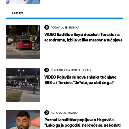
SPORT
POJAVILA SE SNIMKA
VIDEO Bad Blue Boysi dočekali Torcidu na
aerodromu, izbila velika masovna tučnjava
CIPELARILI GA DOK JE LEŽAO
VIDEO Pojavila se nova snimka tučnjave
BBB-a i Torcide: "Je*ote, pa ubit će ga!"
AU, OVO JE RUŽNO
Poznati analitičar popljuvao Hrgovića:
"Lako ga je pogoditi, ne kreće se, ne koristi