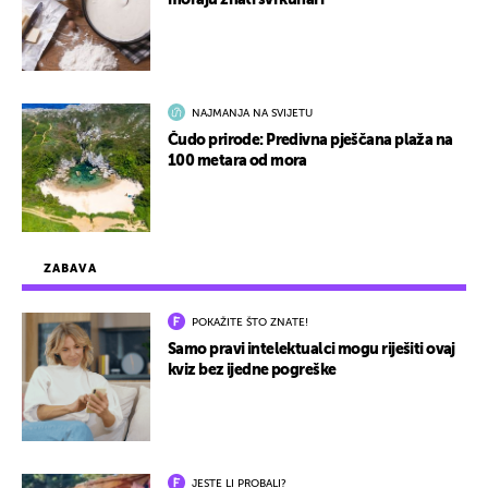
moraju znati svi kuhari
NAJMANJA NA SVIJETU
Čudo prirode: Predivna pješčana plaža na
100 metara od mora
ZABAVA
POKAŽITE ŠTO ZNATE!
Samo pravi intelektualci mogu riješiti ovaj
kviz bez ijedne pogreške
JESTE LI PROBALI?