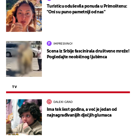
Turisticu oduševila ponuda u Primoštenu:
"Oni su puno pametniji od nas"
IMPRESIVNO!
Scena iz Srbije fascinirala društvene mreže!
Pogledajte neobičnog ljubimca
TV
DALEKI GRAD
Ima tek šest godina, a već je jedan od
najnagrađivanijih dječjih glumaca