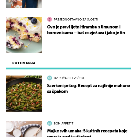
PREJEDNOSTAVNO ZA SLOŽITI
Ovo je pravi ljetni tiramisu s limunom i
borovnicama – baš osvježava i jako je fin
PUTOVANJA
UZ RUČAK ILI VEČERU
Savršeni prilog: Recept za najfinije mahune
sa špekom
BON APPETIT!
Majke svih umaka: 5 kultnih recepata koje