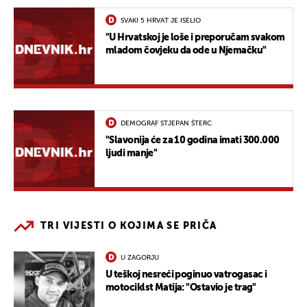
SVAKI 5 HRVAT JE ISELIO
"U Hrvatskoj je loše i preporučam svakom
mladom čovjeku da ode u Njemačku"
DEMOGRAF STJEPAN ŠTERC
"Slavonija će za 10 godina imati 300.000
ljudi manje"
TRI VIJESTI O KOJIMA SE PRIČA
U ZAGORJU
U teškoj nesreći poginuo vatrogasac i
motociklst Matija: "Ostavio je trag"