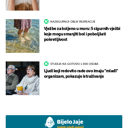
NAJSIGURNIJI OBLIK REKREACIJE
Vježbe za koljeno u moru: 5 sigurnih vježbi
koje mogu smanjiti bol i poboljšati
pokretljivost
STUDIJA NA GOTOVO 1.900 OSOBA
Ljudi koji redovito rade ovo imaju “mlađi”
organizam, pokazuje istraživanje