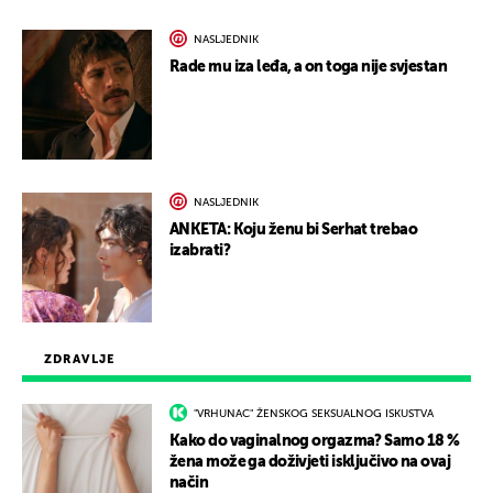
NASLJEDNIK
Rade mu iza leđa, a on toga nije svjestan
NASLJEDNIK
ANKETA: Koju ženu bi Serhat trebao
izabrati?
ZDRAVLJE
"VRHUNAC" ŽENSKOG SEKSUALNOG ISKUSTVA
Kako do vaginalnog orgazma? Samo 18 %
žena može ga doživjeti isključivo na ovaj
način