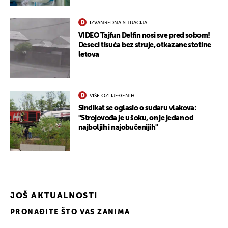
IZVANREDNA SITUACIJA
VIDEO Tajfun Delfin nosi sve pred sobom!
Deseci tisuća bez struje, otkazane stotine
letova
VIŠE OZLIJEĐENIH
Sindikat se oglasio o sudaru vlakova:
"Strojovođa je u šoku, on je jedan od
najboljih i najobučenijih"
JOŠ AKTUALNOSTI
PRONAĐITE ŠTO VAS ZANIMA