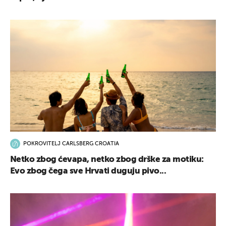
POKROVITELJ CARLSBERG CROATIA
Netko zbog ćevapa, netko zbog drške za motiku:
Evo zbog čega sve Hrvati duguju pivo...