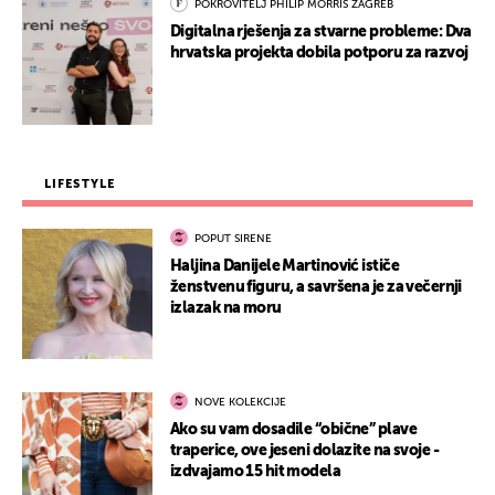
POKROVITELJ PHILIP MORRIS ZAGREB
Digitalna rješenja za stvarne probleme: Dva
hrvatska projekta dobila potporu za razvoj
LIFESTYLE
POPUT SIRENE
Haljina Danijele Martinović ističe
ženstvenu figuru, a savršena je za večernji
izlazak na moru
NOVE KOLEKCIJE
Ako su vam dosadile “obične” plave
traperice, ove jeseni dolazite na svoje -
izdvajamo 15 hit modela