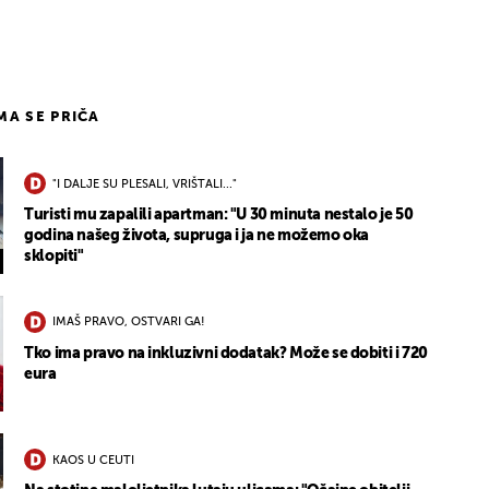
11
IMA SE PRIČA
"I DALJE SU PLESALI, VRIŠTALI..."
Turisti mu zapalili apartman: "U 30 minuta nestalo je 50
godina našeg života, supruga i ja ne možemo oka
sklopiti"
IMAŠ PRAVO, OSTVARI GA!
Tko ima pravo na inkluzivni dodatak? Može se dobiti i 720
eura
KAOS U CEUTI