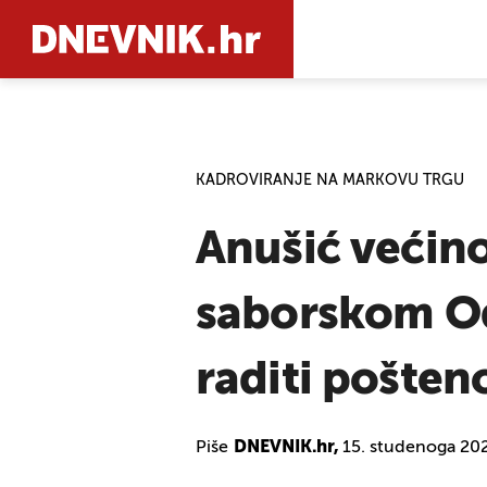
PRETRAŽIT
KADROVIRANJE NA MARKOVU TRGU
Anušić većin
saborskom Od
raditi pošten
Piše
DNEVNIK.hr,
15. studenoga 202