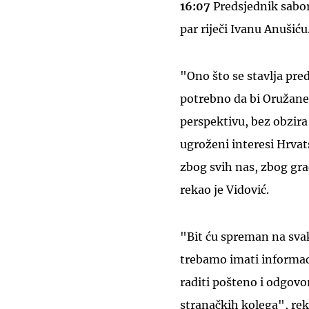
16:07
Predsjednik sabo
par riječi Ivanu Anušiću
"Ono što se stavlja pred 
potrebno da bi Oružane
perspektivu, bez obzira
ugroženi interesi Hrvat
zbog svih nas, zbog gr
rekao je Vidović.
"Bit ću spreman na sva
trebamo imati informaci
raditi pošteno i odgovo
stranačkih kolega", rek