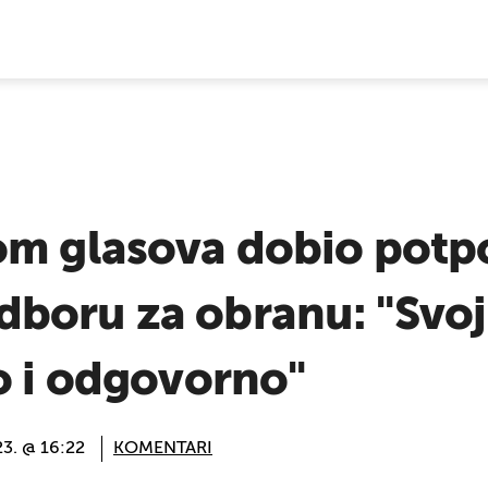
E VIJESTI
om glasova dobio potp
boru za obranu: "Svoj
o i odgovorno"
3. @ 16:22
KOMENTARI