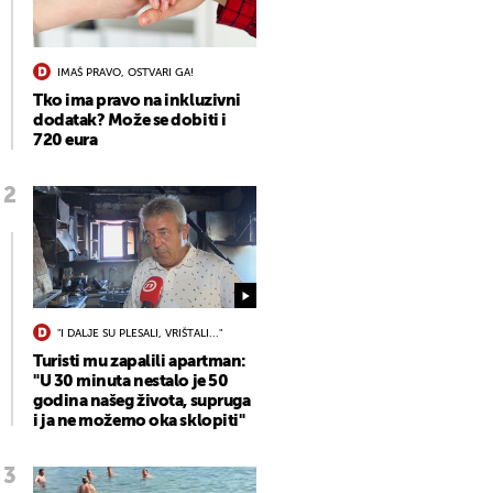
IMAŠ PRAVO, OSTVARI GA!
Tko ima pravo na inkluzivni
dodatak? Može se dobiti i
720 eura
"I DALJE SU PLESALI, VRIŠTALI..."
Turisti mu zapalili apartman:
"U 30 minuta nestalo je 50
godina našeg života, supruga
i ja ne možemo oka sklopiti"