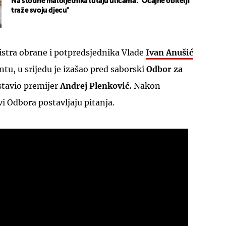
Na stotine maloljetnika lutaju ulicama: "Očajne obitelji
traže svoju djecu"
stra obrane i potpredsjednika Vlade
Ivan Anušić
ntu, u srijedu je izašao pred saborski
Odbor za
stavio premijer
Andrej Plenković.
Nakon
vi Odbora postavljaju pitanja.