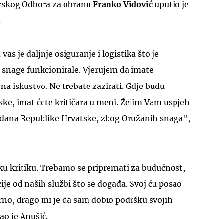
rskog Odbora za obranu
Franko Vidović
uputio je
.
vas je daljnje osiguranje i logistika što je
 snage funkcionirale. Vjerujem da imate
 na iskustvo. Ne trebate zazirati. Gdje budu
ske, imat ćete kritičara u meni. Želim Vam uspjeh
ađana Republike Hrvatske, zbog Oružanih snaga",
ku kritiku. Trebamo se pripremati za budućnost,
je od naših službi što se događa. Svoj ću posao
rno, drago mi je da sam dobio podršku svojih
ao je Anušić.