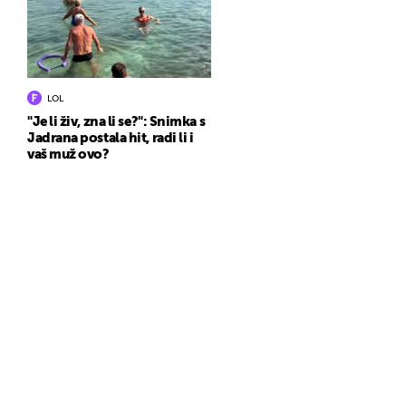
LOL
"Je li živ, zna li se?": Snimka s
Jadrana postala hit, radi li i
vaš muž ovo?