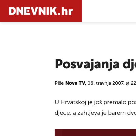
PRETRAŽIT
Posvajanja dj
Piše
Nova TV,
08. travnja 2007. @ 2
U Hrvatskoj je još premalo p
djece, a zahtjeva je barem dvo