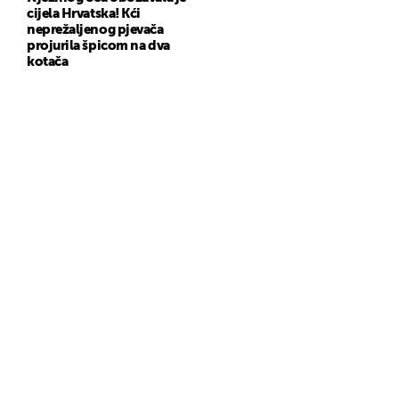
cijela Hrvatska! Kći
neprežaljenog pjevača
projurila špicom na dva
kotača