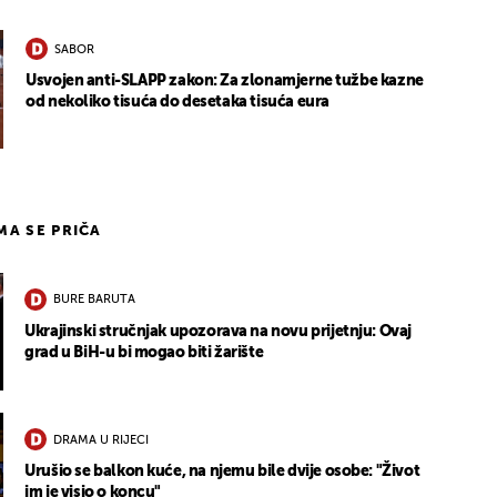
SABOR
Usvojen anti-SLAPP zakon: Za zlonamjerne tužbe kazne
od nekoliko tisuća do desetaka tisuća eura
IMA SE PRIČA
BURE BARUTA
Ukrajinski stručnjak upozorava na novu prijetnju: Ovaj
grad u BiH-u bi mogao biti žarište
DRAMA U RIJECI
Urušio se balkon kuće, na njemu bile dvije osobe: "Život
im je visio o koncu"