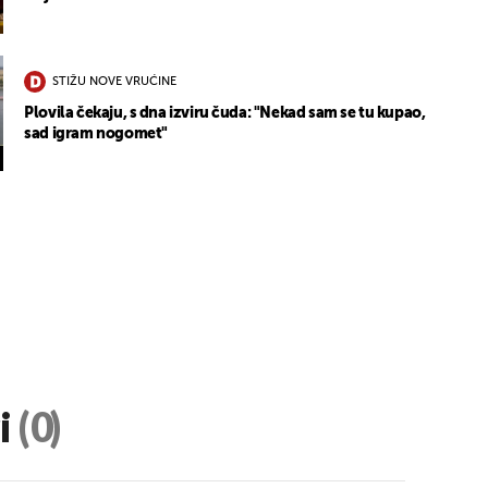
STIŽU NOVE VRUĆINE
Plovila čekaju, s dna izviru čuda: "Nekad sam se tu kupao,
sad igram nogomet"
i
(0)