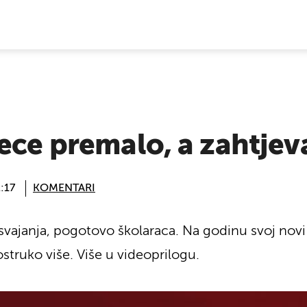
E VIJESTI
ece premalo, a zahtjeva
2:17
KOMENTARI
osvajanja, pogotovo školaraca. Na godinu svoj no
struko više. Više u videoprilogu.