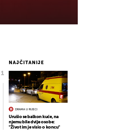
NAJČITANIJE
DRAMA U RIJECI
Urušio se balkon kuće, na
njemu bile dvije osobe:
"Život im je visio o koncu"