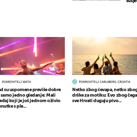
susje
POKROVITELJ WATA
POKROVITELJ CARLSBERG CROATIA
d su uspomene previše dobre
Netko zbog ćevapa, netko zbo
 samo jedno gledanje: Mali
drške za motiku: Evo zbog čeg
eđaj koji je još jednom oživio
sve Hrvati duguju pivo...
enutke s ple...