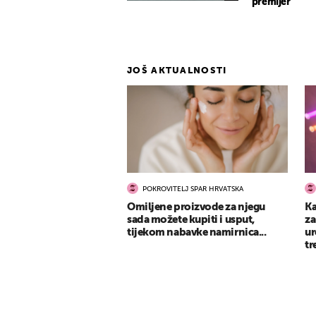
premijer
JOŠ AKTUALNOSTI
POKROVITELJ SPAR HRVATSKA
Omiljene proizvode za njegu
Ka
sada možete kupiti i usput,
za
tijekom nabavke namirnica...
ur
tr