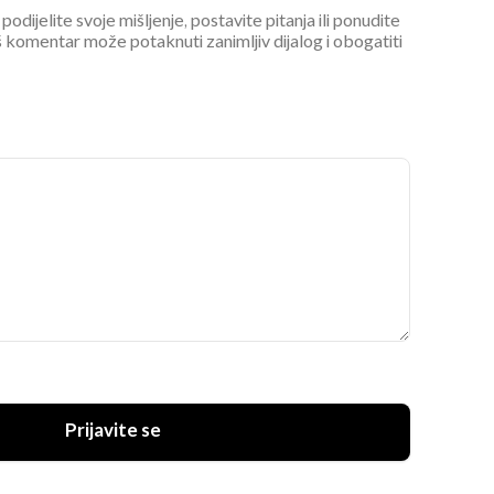
podijelite svoje mišljenje, postavite pitanja ili ponudite
 komentar može potaknuti zanimljiv dijalog i obogatiti
UKLJUČITE NOTIFIKACIJE
Prijavite se