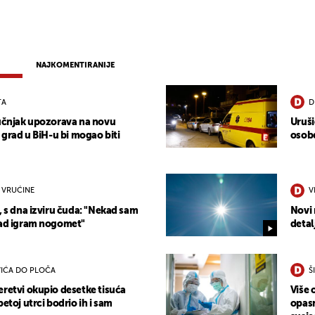
NAJKOMENTIRANIJE
TA
D
ručnjak upozorava na novu
Uruši
j grad u BiH-u bi mogao biti
osobe
 VRUĆINE
V
, s dna izviru čuda: "Nekad sam
Novi 
sad igram nogomet"
detal
IĆA DO PLOČA
Š
eretvi okupio desetke tisuća
Više 
petoj utrci bodrio ih i sam
opasn