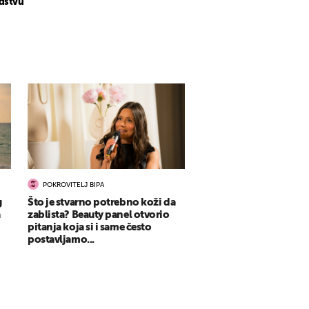
dstvu
POKROVITELJ BIPA
g
Što je stvarno potrebno koži da
a
zablista? Beauty panel otvorio
pitanja koja si i same često
postavljamo...