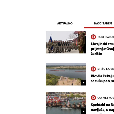
AKTUALNO
NAJČITANIJE
BURE BARU
Ukrajinski st
prijetnju: Ova
žarište
STIŽU NOVE
Plovila čekaju
se tu kupao, 
OD METKOV
Spektakl na N
navijača, u na