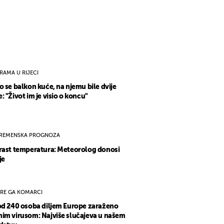
RAMA U RIJECI
o se balkon kuće, na njemu bile dvije
: "Život im je visio o koncu"
REMENSKA PROGNOZA
rast temperatura: Meteorolog donosi
je
IRE GA KOMARCI
od 240 osoba diljem Europe zaraženo
im virusom: Najviše slučajeva u našem