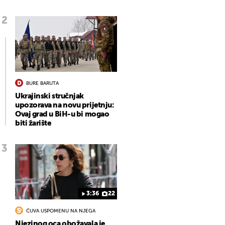
BURE BARUTA
Ukrajinski stručnjak
upozorava na novu prijetnju:
Ovaj grad u BiH-u bi mogao
biti žarište
3:36
22
ČUVA USPOMENU NA NJEGA
Njezinog oca obožavala je