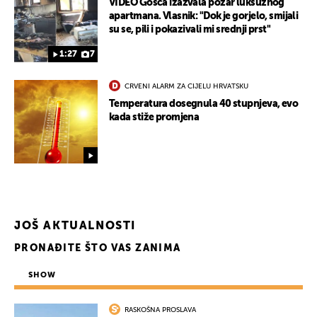
VIDEO Gošća izazvala požar luksuznog
apartmana. Vlasnik: "Dok je gorjelo, smijali
su se, pili i pokazivali mi srednji prst"
1:27
7
CRVENI ALARM ZA CIJELU HRVATSKU
Temperatura dosegnula 40 stupnjeva, evo
kada stiže promjena
JOŠ AKTUALNOSTI
PRONAĐITE ŠTO VAS ZANIMA
SHOW
RASKOŠNA PROSLAVA