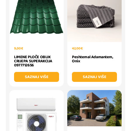
9,00 €
42,00 €
LIMENE PLOČE OBLIK
Peshtemal Adamantem,
CRIJEPA SUPERAKCIJA
Onix
0977712656
SAZNAJ VIŠE
SAZNAJ VIŠE