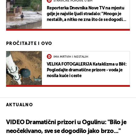
STRAVIČNE POPLAVE U BIH
Reporterka Dnevnika Nove TV na mjestu
gdje je najviše ljudi stradalo: "Mnogo je
nestalih, a nitko ne zna što će se dogoditi
u sljedećim satima. Svi se boje jedne
stvari..."
PROČITAJTE I OVO
IMA MRTVIH I NESTALIH
VELIKA FOTOGALERIJA Kataklizma u BiH:
Pogledajte dramatične prizore - voda je
nosila kuće i ceste
AKTUALNO
VIDEO Dramatični prizori u Ogulinu: "Bilo je
neočekivano, sve se dogodilo jako brzo..."