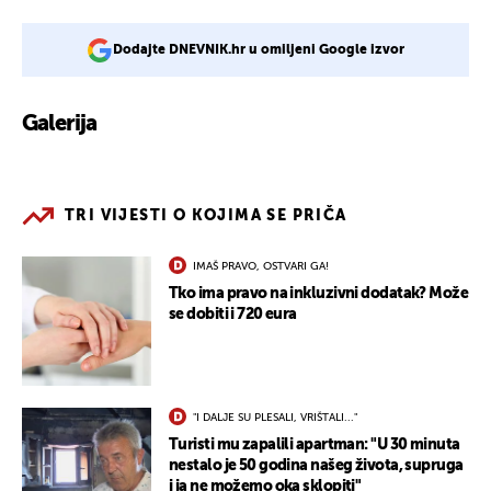
Dodajte DNEVNIK.hr u omiljeni Google izvor
Galerija
4
TRI VIJESTI O KOJIMA SE PRIČA
IMAŠ PRAVO, OSTVARI GA!
Tko ima pravo na inkluzivni dodatak? Može
se dobiti i 720 eura
"I DALJE SU PLESALI, VRIŠTALI..."
Turisti mu zapalili apartman: "U 30 minuta
nestalo je 50 godina našeg života, supruga
i ja ne možemo oka sklopiti"