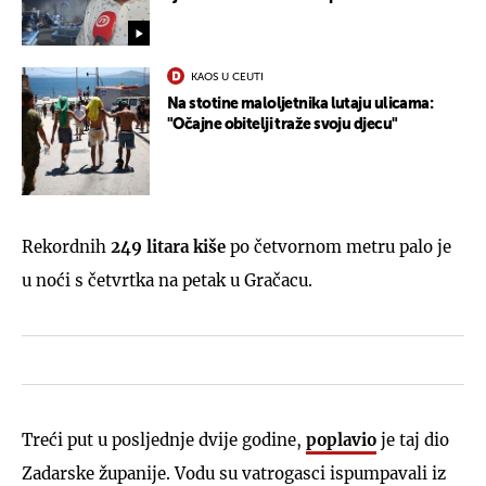
KAOS U CEUTI
Na stotine maloljetnika lutaju ulicama:
"Očajne obitelji traže svoju djecu"
Rekordnih
249 litara kiše
po četvornom metru palo je
u noći s četvrtka na petak u Gračacu.
Treći put u posljednje dvije godine,
poplavio
je taj dio
Zadarske županije. Vodu su vatrogasci ispumpavali iz