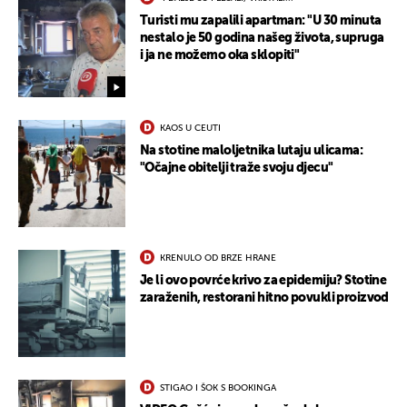
Turisti mu zapalili apartman: "U 30 minuta
nestalo je 50 godina našeg života, supruga
i ja ne možemo oka sklopiti"
KAOS U CEUTI
Na stotine maloljetnika lutaju ulicama:
"Očajne obitelji traže svoju djecu"
KRENULO OD BRZE HRANE
Je li ovo povrće krivo za epidemiju? Stotine
zaraženih, restorani hitno povukli proizvod
UKLJUČITE NOTIFIKACIJE
STIGAO I ŠOK S BOOKINGA