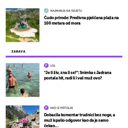
NAJMANJA NA SVIJETU
Čudo prirode: Predivna pješčana plaža na
100 metara od mora
ZABAVA
LOL
"Je li živ, zna li se?": Snimka s Jadrana
postala hit, radi li i vaš muž ovo?
KAO IZ PIŠTOLJA
Dobacila komentar trudnici bez noge, a
muž ispalio odgovor kao da je samo
čekao…