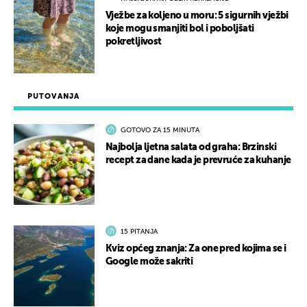
Vježbe za koljeno u moru: 5 sigurnih vježbi
koje mogu smanjiti bol i poboljšati
pokretljivost
PUTOVANJA
GOTOVO ZA 15 MINUTA
Najbolja ljetna salata od graha: Brzinski
recept za dane kada je prevruće za kuhanje
15 PITANJA
Kviz općeg znanja: Za one pred kojima se i
Google može sakriti