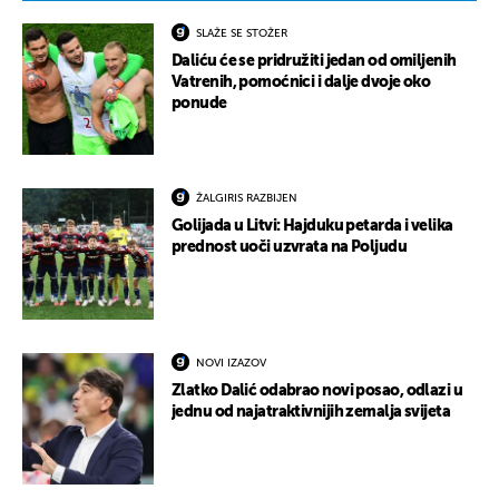
SLAŽE SE STOŽER
Daliću će se pridružiti jedan od omiljenih
Vatrenih, pomoćnici i dalje dvoje oko
ponude
ŽALGIRIS RAZBIJEN
Golijada u Litvi: Hajduku petarda i velika
prednost uoči uzvrata na Poljudu
NOVI IZAZOV
Zlatko Dalić odabrao novi posao, odlazi u
jednu od najatraktivnijih zemalja svijeta