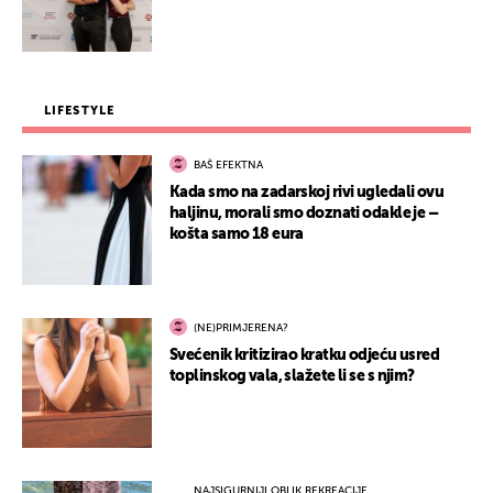
LIFESTYLE
BAŠ EFEKTNA
Kada smo na zadarskoj rivi ugledali ovu
haljinu, morali smo doznati odakle je –
košta samo 18 eura
(NE)PRIMJERENA?
Svećenik kritizirao kratku odjeću usred
toplinskog vala, slažete li se s njim?
NAJSIGURNIJI OBLIK REKREACIJE