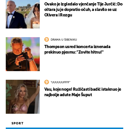
Ovako je izgledalo vjenčanje Tije Jurčić: Do
oltara ju je dopratio očuh, a slavilo se uz
Olivera i Rozgu
DRAMA U ŠIBENIKU
Thompson usred koncerta iznenada
prekinuo pjesmu: "Zovite hitnu!"
"UUUUUUFFFF"
Vau, koje noge! Ružičasti badić istaknuo je
najbolje adute Maje Šuput
SPORT