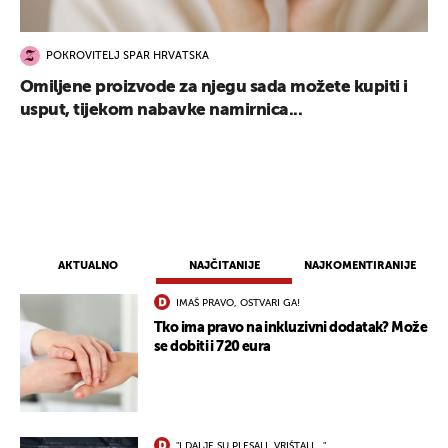
POKROVITELJ SPAR HRVATSKA
Omiljene proizvode za njegu sada možete kupiti i
usput, tijekom nabavke namirnica...
AKTUALNO
NAJČITANIJE
NAJKOMENTIRANIJE
IMAŠ PRAVO, OSTVARI GA!
Tko ima pravo na inkluzivni dodatak? Može
se dobiti i 720 eura
"I DALJE SU PLESALI, VRIŠTALI..."