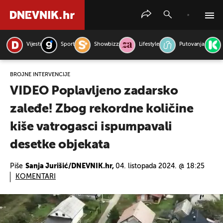
Vijesti
Sport
Showbizz
Lifestyle
Putovanja
PRETRAŽITE VIJESTI
BROJNE INTERVENCIJE
VIDEO Poplavljeno zadarsko
zaleđe! Zbog rekordne količine
kiše vatrogasci ispumpavali
desetke objekata
Piše
Sanja Jurišić/DNEVNIK.hr,
04. listopada 2024. @ 18:25
KOMENTARI