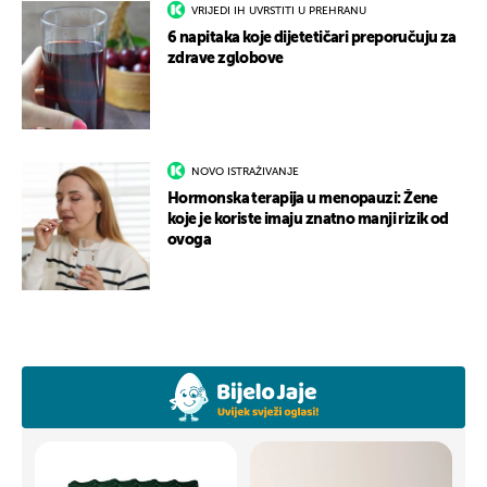
VRIJEDI IH UVRSTITI U PREHRANU
6 napitaka koje dijetetičari preporučuju za
zdrave zglobove
NOVO ISTRAŽIVANJE
Hormonska terapija u menopauzi: Žene
koje je koriste imaju znatno manji rizik od
ovoga