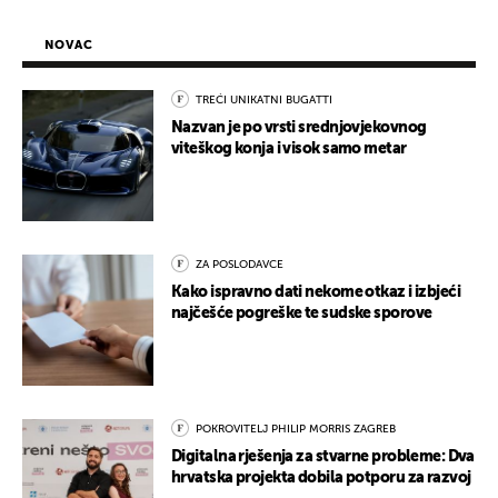
NOVAC
TREĆI UNIKATNI BUGATTI
Nazvan je po vrsti srednjovjekovnog
viteškog konja i visok samo metar
ZA POSLODAVCE
Kako ispravno dati nekome otkaz i izbjeći
najčešće pogreške te sudske sporove
POKROVITELJ PHILIP MORRIS ZAGREB
Digitalna rješenja za stvarne probleme: Dva
hrvatska projekta dobila potporu za razvoj