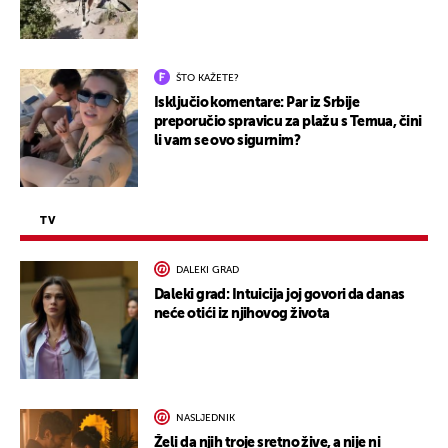
ŠTO KAŽETE?
Isključio komentare: Par iz Srbije
preporučio spravicu za plažu s Temua, čini
li vam se ovo sigurnim?
TV
DALEKI GRAD
Daleki grad: Intuicija joj govori da danas
neće otići iz njihovog života
NASLJEDNIK
Želi da njih troje sretno žive, a nije ni