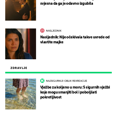
svjesna da ga je odavno izgubila
NASLJEDNIK
Nasljednik: Nije očekivala takve uvrede od
vlastite majke
ZDRAVLJE
NAJSIGURNIJI OBLIK REKREACIJE
Vježbe za koljeno u moru: 5 sigurnih vježbi
koje mogu smanjiti bol i poboljšati
pokretljivost