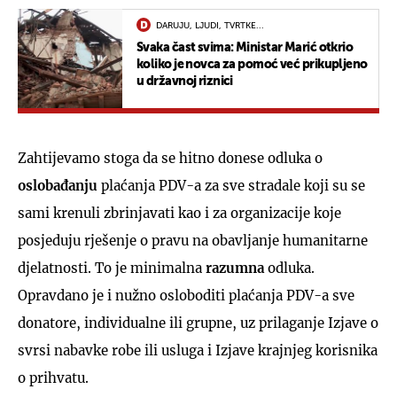
DARUJU, LJUDI, TVRTKE...
Svaka čast svima: Ministar Marić otkrio
koliko je novca za pomoć već prikupljeno
u državnoj riznici
Zahtijevamo stoga da se hitno donese odluka o
oslobađanju
plaćanja PDV-a za sve stradale koji su se
sami krenuli zbrinjavati kao i za organizacije koje
posjeduju rješenje o pravu na obavljanje humanitarne
djelatnosti. To je minimalna
razumna
odluka.
Opravdano je i nužno osloboditi plaćanja PDV-a sve
donatore, individualne ili grupne, uz prilaganje Izjave o
svrsi nabavke robe ili usluga i Izjave krajnjeg korisnika
o prihvatu.