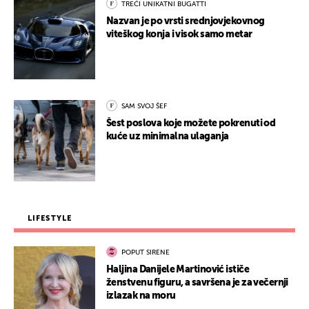
TREĆI UNIKATNI BUGATTI
Nazvan je po vrsti srednjovjekovnog
viteškog konja i visok samo metar
SAM SVOJ ŠEF
Šest poslova koje možete pokrenuti od
kuće uz minimalna ulaganja
LIFESTYLE
POPUT SIRENE
Haljina Danijele Martinović ističe
ženstvenu figuru, a savršena je za večernji
izlazak na moru