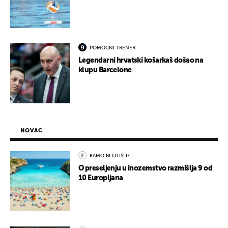
POMOĆNI TRENER
Legendarni hrvatski košarkaš došao na
klupu Barcelone
NOVAC
KAMO BI OTIŠLI?
O preseljenju u inozemstvo razmišlja 9 od
10 Europljana