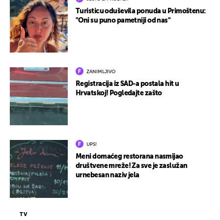
Turisticu oduševila ponuda u Primoštenu:
"Oni su puno pametniji od nas"
ZANIMLJIVO
Registracija iz SAD-a postala hit u
Hrvatskoj! Pogledajte zašto
UPS!
Meni domaćeg restorana nasmijao
društvene mreže! Za sve je zaslužan
urnebesan naziv jela
TV