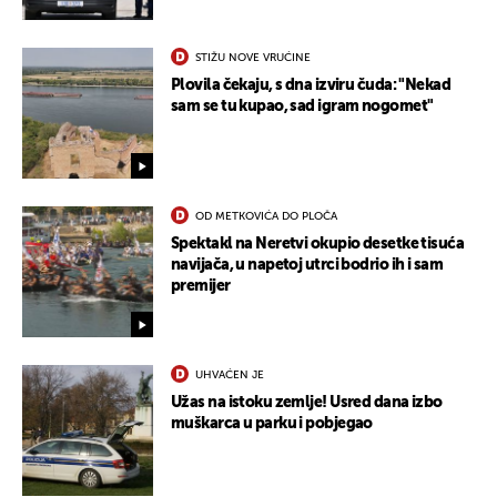
STIŽU NOVE VRUĆINE
Plovila čekaju, s dna izviru čuda: "Nekad
sam se tu kupao, sad igram nogomet"
OD METKOVIĆA DO PLOČA
Spektakl na Neretvi okupio desetke tisuća
navijača, u napetoj utrci bodrio ih i sam
premijer
UHVAĆEN JE
Užas na istoku zemlje! Usred dana izbo
muškarca u parku i pobjegao