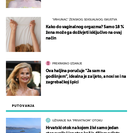
"VRHUNAC" ŽENSKOG SEKSUALNOG ISKUSTVA
Kako do vaginalnog orgazma? Samo 18 %
žena može ga doživjeti isključivo na ovaj
način
PREKRASNO IZDANJE
Ova haljina poručuje “Ja sam na
godišnjem”, idealna je za ljeto, a nosi se i na
zagrebačkoj špici
PUTOVANJA
UŽIVANJE NA "PRIVATNOM" OTOKU
Hrvatski otok na kojem živi samo jedan