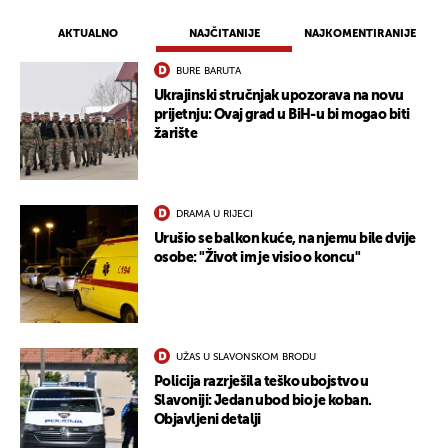
AKTUALNO
NAJČITANIJE
NAJKOMENTIRANIJE
BURE BARUTA
Ukrajinski stručnjak upozorava na novu
prijetnju: Ovaj grad u BiH-u bi mogao biti
žarište
DRAMA U RIJECI
Urušio se balkon kuće, na njemu bile dvije
osobe: "Život im je visio o koncu"
UŽAS U SLAVONSKOM BRODU
Policija razrješila teško ubojstvo u
Slavoniji: Jedan ubod bio je koban.
Objavljeni detalji