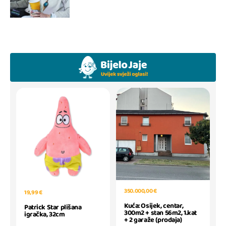
350.000,00 €
19,99 €
Kuća: Osijek, centar,
Patrick Star plišana
300m2 + stan 56m2, 1.kat
igračka, 32cm
+ 2 garaže (prodaja)