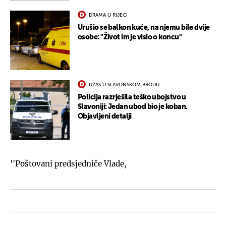
DRAMA U RIJECI
Urušio se balkon kuće, na njemu bile dvije
osobe: "Život im je visio o koncu"
UŽAS U SLAVONSKOM BRODU
Policija razrješila teško ubojstvo u
Slavoniji: Jedan ubod bio je koban.
Objavljeni detalji
''Poštovani predsjedniče Vlade,