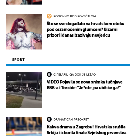
PONOVNO POD POVEĆALOM
Što se sve događalo na hrvatskom otoku
pod osramoćenim glumcem? Bizarni
prizori i danas izazivaju nevjericu
SPORT
CIPELARILI GA DOK JE LEŽAO
VIDEO Pojavila se nova snimka tučnjave
BBB-a i Torcide: "Je*ote, pa ubit će ga!"
DRAMATIČAN PREOKRET
Kakva drama u Zagrebu! Hrvatska srušila
Srbiju i izborila finale Svjetskog prvenstva