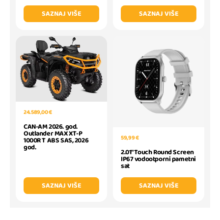
SAZNAJ VIŠE
SAZNAJ VIŠE
24.589,00 €
CAN-AM 2026. god.
Outlander MAX XT-P
59,99 €
1000R T ABS SAS, 2026
god.
2.01" Touch Round Screen
IP67 vodootporni pametni
sat
SAZNAJ VIŠE
SAZNAJ VIŠE