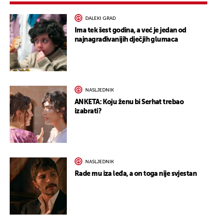
DALEKI GRAD
Ima tek šest godina, a već je jedan od
najnagrađivanijih dječjih glumaca
NASLJEDNIK
ANKETA: Koju ženu bi Serhat trebao
izabrati?
NASLJEDNIK
Rade mu iza leđa, a on toga nije svjestan