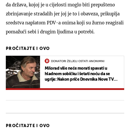
da država, kojoj je u cijelosti moglo biti prepušteno
zbrinjavanje stradalih jer joj je to i obaveza, prikuplja
sredstva naplatom PDV-a onima koji su žurno reagirali
pomažući sebi i drugim ljudima u potrebi.
PROČITAJTE I OVO
DONATORI ŽELJELI OSTATI ANONIMNI
Milorad više neće morati spavati u
hladnom sobičku i šetati noću da se
ugrije: Nakon priče Dnevnika Nove TV
dobri ljudi darovali mu kontejner
PROČITAJTE I OVO