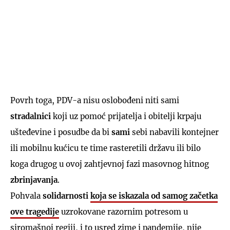
Povrh toga, PDV-a nisu oslobođeni niti sami
stradalnici
koji uz pomoć prijatelja i obitelji krpaju
ušteđevine i posudbe da bi
sami
sebi nabavili kontejner
ili mobilnu kućicu te time rasteretili državu ili bilo
koga drugog u ovoj zahtjevnoj fazi masovnog hitnog
zbrinjavanja
.
Pohvala
solidarnosti
koja se iskazala od samog začetka
ove tragedije
uzrokovane razornim potresom u
siromašnoj regiji, i to usred zime i pandemije, nije