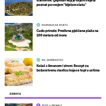
stanovnik: Ljepotan koji je diljem svijeta
poznat po svojem "bijelom zlatu"
NAJMANJA NA SVIJETU
Čudo prirode: Predivna pješčana plaža na
100 metara od mora
MA, SAVRŠENSTVO!
Kolač s limunom i sirom: Recept za
božanstvenu slasticu koja se topi u ustima
ZABAVA
JESTE LI PROBALI?