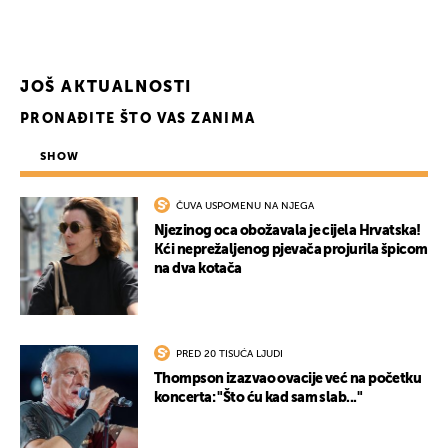
JOŠ AKTUALNOSTI
PRONAĐITE ŠTO VAS ZANIMA
SHOW
ČUVA USPOMENU NA NJEGA
Njezinog oca obožavala je cijela Hrvatska!
Kći neprežaljenog pjevača projurila špicom
na dva kotača
PRED 20 TISUĆA LJUDI
Thompson izazvao ovacije već na početku
koncerta: "Što ću kad sam slab..."