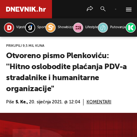
Vijesti
Sport
Showbizz
Lifestyle
Putovanja
PRETRAŽITE VIJESTI
PRIKUPILI 9,5 MIL KUNA
Otvoreno pismo Plenkoviću:
''Hitno oslobodite plaćanja PDV-a
stradalnike i humanitarne
organizacije"
Piše
S. Ke.,
20. siječnja 2021. @ 12:04
KOMENTARI