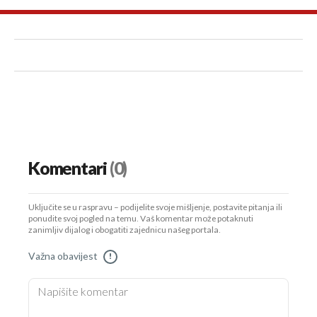
Komentari
(0)
Uključite se u raspravu – podijelite svoje mišljenje, postavite pitanja ili
ponudite svoj pogled na temu. Vaš komentar može potaknuti
zanimljiv dijalog i obogatiti zajednicu našeg portala.
Važna obavijest
!