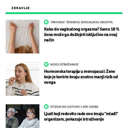
ZDRAVLJE
"VRHUNAC" ŽENSKOG SEKSUALNOG ISKUSTVA
Kako do vaginalnog orgazma? Samo 18 %
žena može ga doživjeti isključivo na ovaj
način
NOVO ISTRAŽIVANJE
Hormonska terapija u menopauzi: Žene
koje je koriste imaju znatno manji rizik od
ovoga
STUDIJA NA GOTOVO 1.900 OSOBA
Ljudi koji redovito rade ovo imaju “mlađi”
organizam, pokazuje istraživanje