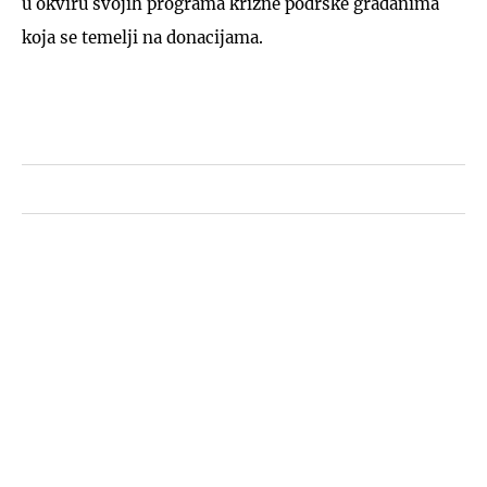
u okviru svojih programa krizne podrške građanima
koja se temelji na donacijama.