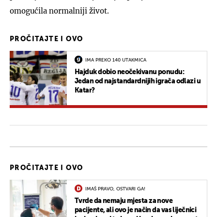
omogućila normalniji život.
PROČITAJTE I OVO
IMA PREKO 140 UTAKMICA
Hajduk dobio neočekivanu ponudu:
Jedan od najstandardnijih igrača odlazi u
Katar?
PROČITAJTE I OVO
IMAŠ PRAVO, OSTVARI GA!
Tvrde da nemaju mjesta za nove
pacijente, ali ovo je način da vas liječnici