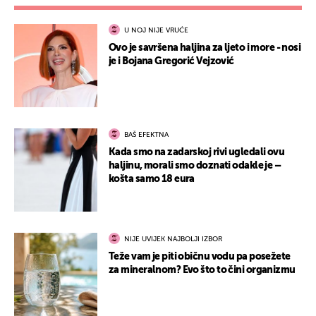
U NOJ NIJE VRUĆE
Ovo je savršena haljina za ljeto i more - nosi
je i Bojana Gregorić Vejzović
BAŠ EFEKTNA
Kada smo na zadarskoj rivi ugledali ovu
haljinu, morali smo doznati odakle je –
košta samo 18 eura
NIJE UVIJEK NAJBOLJI IZBOR
Teže vam je piti običnu vodu pa posežete
za mineralnom? Evo što to čini organizmu