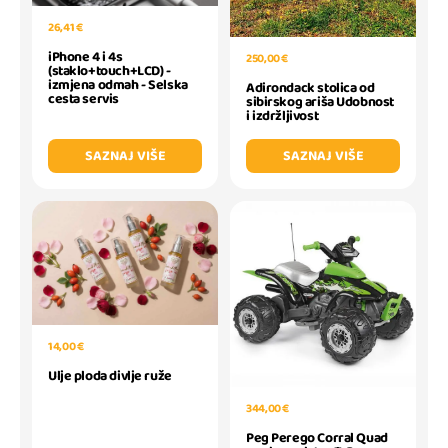
26,41 €
iPhone 4 i 4s
250,00 €
(staklo+touch+LCD) -
izmjena odmah - Selska
Adirondack stolica od
cesta servis
sibirskog ariša Udobnost
i izdržljivost
SAZNAJ VIŠE
SAZNAJ VIŠE
14,00 €
Ulje ploda divlje ruže
344,00 €
Peg Perego Corral Quad