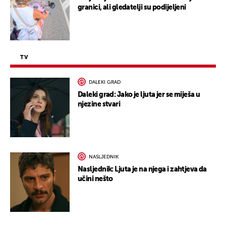
granici, ali gledatelji su podijeljeni
TV
DALEKI GRAD
Daleki grad: Jako je ljuta jer se miješa u
njezine stvari
NASLJEDNIK
Nasljednik: Ljuta je na njega i zahtjeva da
učini nešto