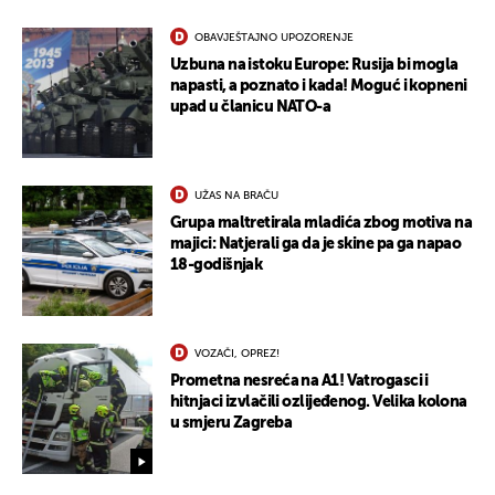
OBAVJEŠTAJNO UPOZORENJE
Uzbuna na istoku Europe: Rusija bi mogla
napasti, a poznato i kada! Moguć i kopneni
upad u članicu NATO-a
UŽAS NA BRAČU
Grupa maltretirala mladića zbog motiva na
majici: Natjerali ga da je skine pa ga napao
18-godišnjak
VOZAČI, OPREZ!
Prometna nesreća na A1! Vatrogasci i
hitnjaci izvlačili ozlijeđenog. Velika kolona
u smjeru Zagreba