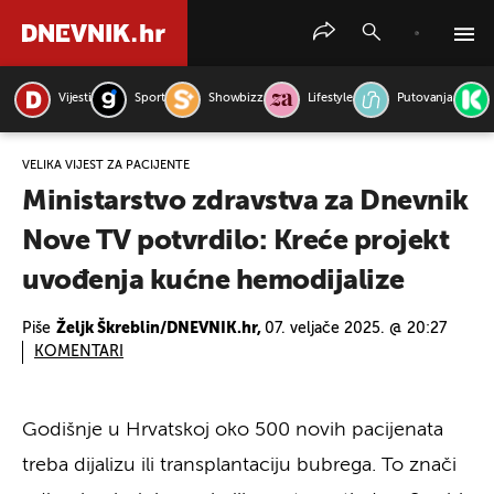
Vijesti
Sport
Showbizz
Lifestyle
Putovanja
PRETRAŽITE VIJESTI
VELIKA VIJEST ZA PACIJENTE
Ministarstvo zdravstva za Dnevnik
Nove TV potvrdilo: Kreće projekt
uvođenja kućne hemodijalize
Piše
Željk Škreblin/DNEVNIK.hr,
07. veljače 2025. @ 20:27
KOMENTARI
Godišnje u Hrvatskoj oko 500 novih pacijenata
treba dijalizu ili transplantaciju bubrega. To znači