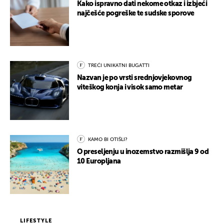
Kako ispravno dati nekome otkaz i izbjeći
najčešće pogreške te sudske sporove
TREĆI UNIKATNI BUGATTI
Nazvan je po vrsti srednjovjekovnog
viteškog konja i visok samo metar
KAMO BI OTIŠLI?
O preseljenju u inozemstvo razmišlja 9 od
10 Europljana
LIFESTYLE