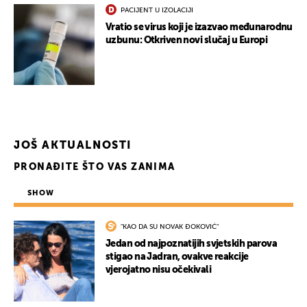
PACIJENT U IZOLACIJI
Vratio se virus koji je izazvao međunarodnu
uzbunu: Otkriven novi slučaj u Europi
JOŠ AKTUALNOSTI
PRONAĐITE ŠTO VAS ZANIMA
SHOW
"KAO DA SU NOVAK ĐOKOVIĆ"
Jedan od najpoznatijih svjetskih parova
stigao na Jadran, ovakve reakcije
vjerojatno nisu očekivali