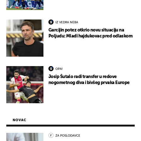
IZ VEDRA NEBA
Garcijin potez otkrio novu situaciju na
Poljudu: Mladi hajdukovac pred odlaskom
OPA!
Josip Šutalo radi transfer u redove
nogometnog diva i bivšeg prvaka Europe
NOVAC
ZA POSLODAVCE