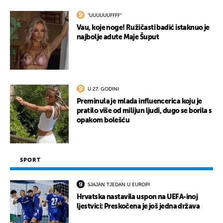
"UUUUUUFFFF"
Vau, koje noge! Ružičasti badić istaknuo je
najbolje adute Maje Šuput
U 27. GODINI
Preminula je mlada influencerica koju je
pratilo više od milijun ljudi, dugo se borila s
opakom bolešću
SPORT
SJAJAN TJEDAN U EUROPI
Hrvatska nastavila uspon na UEFA-inoj
ljestvici: Preskočena je još jedna država