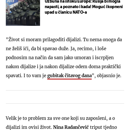
Uzbuna na istoku Europe: Rusija bi mogla
napasti, a poznato i kada! Moguć i kopneni
upad u članicu NATO-a
"Život si moram prilagoditi dijalizi. Tu nema onoga da
ne želiš ići, da bi spavao duže. Ja, recimo, i loše
podnosim na način da sam jako umoran i iscrpljen
nakon dijalize i ja nakon dijalize odem doma praktički
spavati. I to vam je
gubitak čitavog dana
", objasnio je.
Velik je to problem za sve one koji su zaposleni, a o
dijalizi im ovisi život.
Nina Radančević
triput tjedno