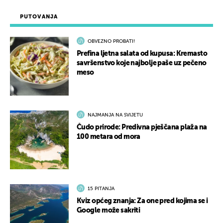
PUTOVANJA
OBVEZNO PROBATI!
Prefina ljetna salata od kupusa: Kremasto
savršenstvo koje najbolje paše uz pečeno
meso
NAJMANJA NA SVIJETU
Čudo prirode: Predivna pješčana plaža na
100 metara od mora
15 PITANJA
Kviz općeg znanja: Za one pred kojima se i
Google može sakriti