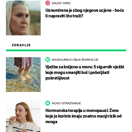
DALEKI GRAD
Uznemirena je zbog njegove ucjene - hoće
li napraviti što traži?
ZDRAVLJE
NAJSIGURNIJI OBLIK REKREACIJE
Vježbe za koljeno u moru: 5 sigurnih vježbi
koje mogu smanjiti bol i poboljšati
pokretljivost
NOVO ISTRAŽIVANJE
Hormonska terapija u menopauzi: Žene
koje je koriste imaju znatno manji rizik od
ovoga