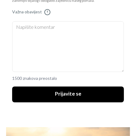
zanimljiv dijalog i obogatiti zajednicu našeg portala.
Važna obavijest
!
1500 znakova preostalo
Prijavite se