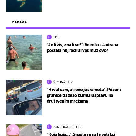
ZABAVA
LOL
"Je li živ, zna li se?": Snimka s Jadrana
postala hit, radi li i vaš muž ovo?
ŠTO KAŽETE?
"Hrvat sam, ali ovo je sramota": Prizor s
granice izazvao burnu raspravu na
društvenim mrežama
ZAMJERATE LI JOJ?
"Koja kuja…": Snašla se na hrvatskoj