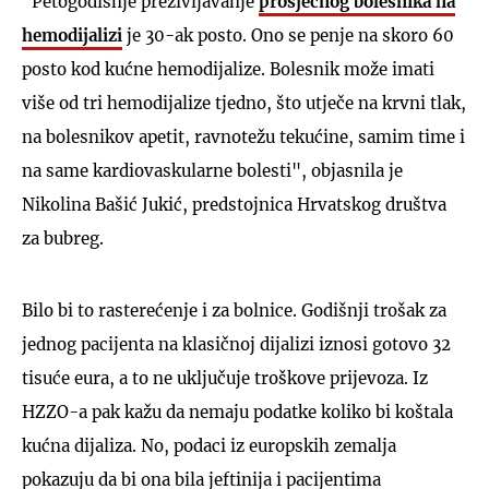
"Petogodišnje preživljavanje
prosječnog bolesnika na
hemodijalizi
je 30-ak posto. Ono se penje na skoro 60
posto kod kućne hemodijalize. Bolesnik može imati
više od tri hemodijalize tjedno, što utječe na krvni tlak,
na bolesnikov apetit, ravnotežu tekućine, samim time i
na same kardiovaskularne bolesti", objasnila je
Nikolina Bašić Jukić, predstojnica Hrvatskog društva
za bubreg.
Bilo bi to rasterećenje i za bolnice. Godišnji trošak za
jednog pacijenta na klasičnoj dijalizi iznosi gotovo 32
tisuće eura, a to ne uključuje troškove prijevoza. Iz
HZZO-a pak kažu da nemaju podatke koliko bi koštala
kućna dijaliza. No, podaci iz europskih zemalja
pokazuju da bi ona bila jeftinija i pacijentima