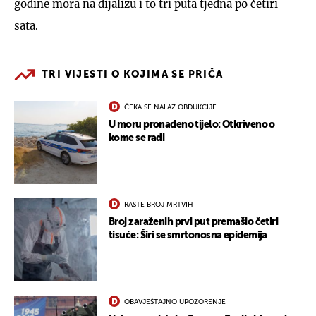
godine mora na dijalizu i to tri puta tjedna po četiri
sata.
TRI VIJESTI O KOJIMA SE PRIČA
ČEKA SE NALAZ OBDUKCIJE
U moru pronađeno tijelo: Otkriveno o
kome se radi
RASTE BROJ MRTVIH
Broj zaraženih prvi put premašio četiri
tisuće: Širi se smrtonosna epidemija
OBAVJEŠTAJNO UPOZORENJE