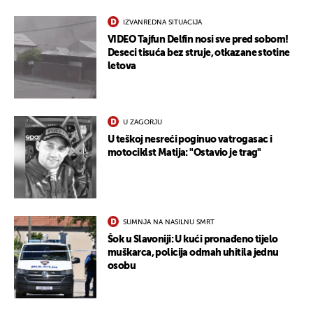
IZVANREDNA SITUACIJA
VIDEO Tajfun Delfin nosi sve pred sobom!
Deseci tisuća bez struje, otkazane stotine
letova
U ZAGORJU
U teškoj nesreći poginuo vatrogasac i
motociklst Matija: "Ostavio je trag"
SUMNJA NA NASILNU SMRT
Šok u Slavoniji: U kući pronađeno tijelo
muškarca, policija odmah uhitila jednu
osobu