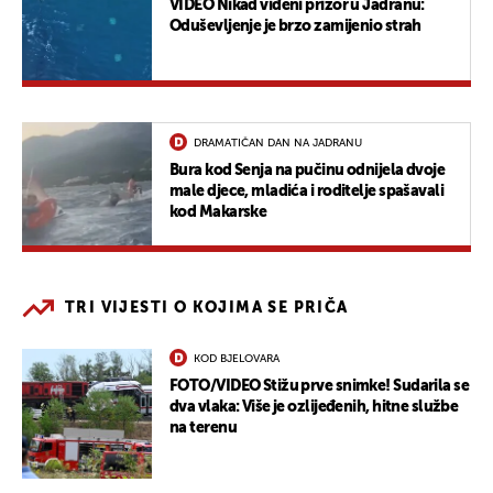
VIDEO Nikad viđeni prizor u Jadranu:
Oduševljenje je brzo zamijenio strah
DRAMATIČAN DAN NA JADRANU
Bura kod Senja na pučinu odnijela dvoje
male djece, mladića i roditelje spašavali
kod Makarske
TRI VIJESTI O KOJIMA SE PRIČA
KOD BJELOVARA
FOTO/VIDEO Stižu prve snimke! Sudarila se
dva vlaka: Više je ozlijeđenih, hitne službe
na terenu