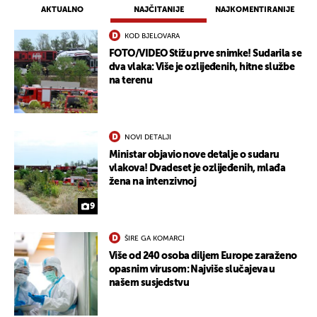
AKTUALNO
NAJČITANIJE
NAJKOMENTIRANIJE
KOD BJELOVARA
FOTO/VIDEO Stižu prve snimke! Sudarila se
dva vlaka: Više je ozlijeđenih, hitne službe
na terenu
NOVI DETALJI
Ministar objavio nove detalje o sudaru
vlakova! Dvadeset je ozlijeđenih, mlađa
žena na intenzivnoj
9
ŠIRE GA KOMARCI
Više od 240 osoba diljem Europe zaraženo
opasnim virusom: Najviše slučajeva u
našem susjedstvu