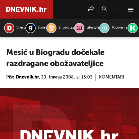
Vijesti
Sport
Showbizz
Lifestyle
Putovanja
PRETRAŽITE VIJESTI
Mesić u Biogradu dočekale
razdragane obožavateljice
Piše
Dnevnik.hr,
30. travnja 2008. @ 15:03
KOMENTARI