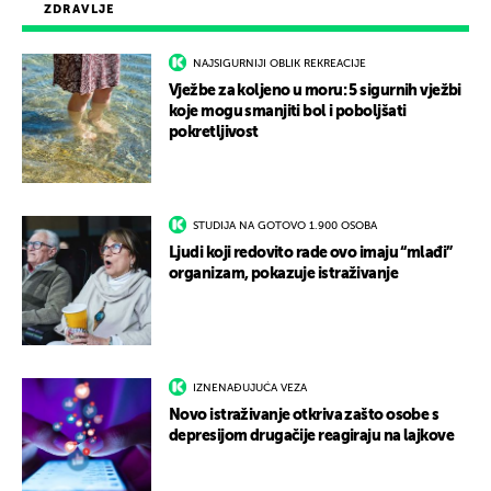
ZDRAVLJE
NAJSIGURNIJI OBLIK REKREACIJE
Vježbe za koljeno u moru: 5 sigurnih vježbi
koje mogu smanjiti bol i poboljšati
pokretljivost
STUDIJA NA GOTOVO 1.900 OSOBA
Ljudi koji redovito rade ovo imaju “mlađi”
organizam, pokazuje istraživanje
IZNENAĐUJUĆA VEZA
Novo istraživanje otkriva zašto osobe s
depresijom drugačije reagiraju na lajkove