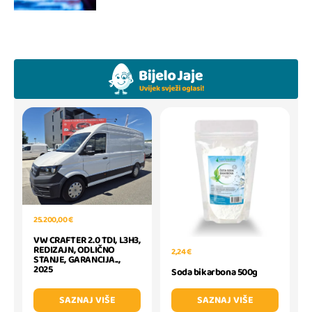
25.200,00 €
VW CRAFTER 2.0 TDI, L3H3,
REDIZAJN, ODLIČNO
2,24 €
STANJE, GARANCIJA..,
2025
Soda bikarbona 500g
SAZNAJ VIŠE
SAZNAJ VIŠE