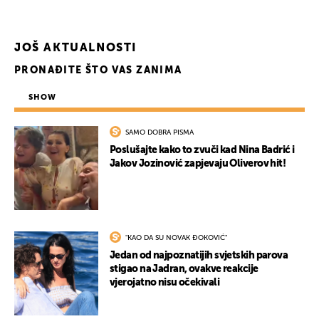
UKLJUČITE NOTIFIKACIJE
JOŠ AKTUALNOSTI
PRONAĐITE ŠTO VAS ZANIMA
SHOW
SAMO DOBRA PISMA
Poslušajte kako to zvuči kad Nina Badrić i
Jakov Jozinović zapjevaju Oliverov hit!
"KAO DA SU NOVAK ĐOKOVIĆ"
Jedan od najpoznatijih svjetskih parova
stigao na Jadran, ovakve reakcije
vjerojatno nisu očekivali