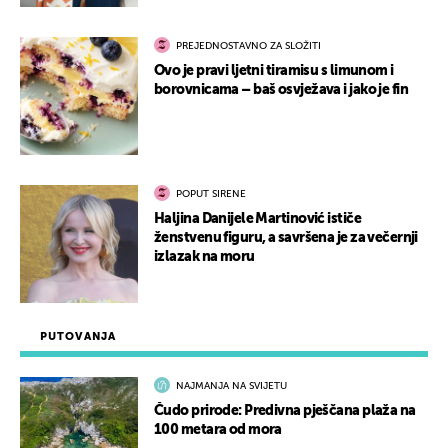
PREJEDNOSTAVNO ZA SLOŽITI
Ovo je pravi ljetni tiramisu s limunom i
borovnicama – baš osvježava i jako je fin
POPUT SIRENE
Haljina Danijele Martinović ističe
ženstvenu figuru, a savršena je za večernji
izlazak na moru
PUTOVANJA
NAJMANJA NA SVIJETU
Čudo prirode: Predivna pješčana plaža na
100 metara od mora