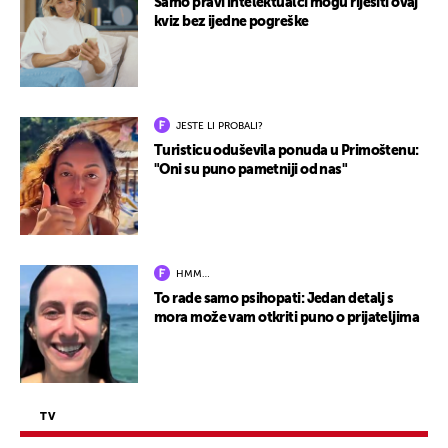
Samo pravi intelektualci mogu riješiti ovaj
kviz bez ijedne pogreške
JESTE LI PROBALI?
Turisticu oduševila ponuda u Primoštenu:
"Oni su puno pametniji od nas"
HMM…
To rade samo psihopati: Jedan detalj s
mora može vam otkriti puno o prijateljima
TV