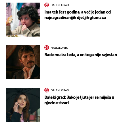
DALEKI GRAD
Ima tek šest godina, a već je jedan od
najnagrađivanijih dječjih glumaca
NASLJEDNIK
Rade mu iza leđa, a on toga nije svjestan
DALEKI GRAD
Daleki grad: Jako je ljuta jer se miješa u
njezine stvari