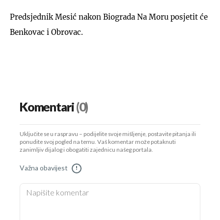
Predsjednik Mesić nakon Biograda Na Moru posjetit će
Benkovac i Obrovac.
Komentari
(0)
Uključite se u raspravu – podijelite svoje mišljenje, postavite pitanja ili
ponudite svoj pogled na temu. Vaš komentar može potaknuti
zanimljiv dijalog i obogatiti zajednicu našeg portala.
Važna obavijest
!