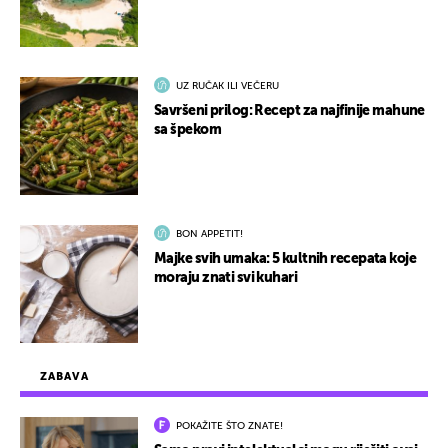
UZ RUČAK ILI VEČERU
Savršeni prilog: Recept za najfinije mahune
sa špekom
BON APPETIT!
Majke svih umaka: 5 kultnih recepata koje
moraju znati svi kuhari
ZABAVA
POKAŽITE ŠTO ZNATE!