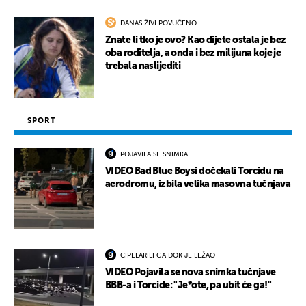
DANAS ŽIVI POVUČENO
Znate li tko je ovo? Kao dijete ostala je bez
oba roditelja, a onda i bez milijuna koje je
trebala naslijediti
SPORT
POJAVILA SE SNIMKA
VIDEO Bad Blue Boysi dočekali Torcidu na
aerodromu, izbila velika masovna tučnjava
CIPELARILI GA DOK JE LEŽAO
VIDEO Pojavila se nova snimka tučnjave
BBB-a i Torcide: "Je*ote, pa ubit će ga!"