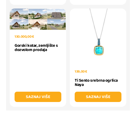
130.000,00 €
Gorski kotar, zemljište s
dozvolom prodaja
139,00 €
Ti Sento srebrna ogrlica
Naya
SAZNAJ VIŠE
SAZNAJ VIŠE