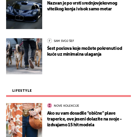
Nazvan je po vrsti srednjovjekovnog
viteškog konja i visok samo metar
SAM SVOJ ŠEF
Šest poslova koje možete pokrenuti od
kuće uz minimalna ulaganja
LIFESTYLE
NOVE KOLEKCIJE
Ako su vam dosadile “obične” plave
traperice, ove jeseni dolazite na svoje -
izdvajamo 15 hit modela