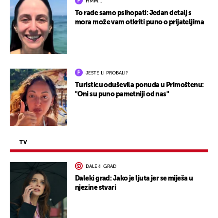
HMM…
To rade samo psihopati: Jedan detalj s
mora može vam otkriti puno o prijateljima
JESTE LI PROBALI?
Turisticu oduševila ponuda u Primoštenu:
"Oni su puno pametniji od nas"
TV
DALEKI GRAD
Daleki grad: Jako je ljuta jer se miješa u
njezine stvari