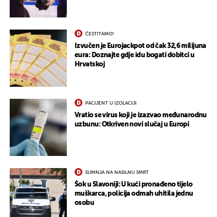
UKLJUČITE NOTIFIKACIJE
ČESTITAMO!
Izvučen je Eurojackpot od čak 32,6 milijuna
eura: Doznajte gdje idu bogati dobitci u
Hrvatskoj
PACIJENT U IZOLACIJI
Vratio se virus koji je izazvao međunarodnu
uzbunu: Otkriven novi slučaj u Europi
SUMNJA NA NASILNU SMRT
Šok u Slavoniji: U kući pronađeno tijelo
muškarca, policija odmah uhitila jednu
osobu