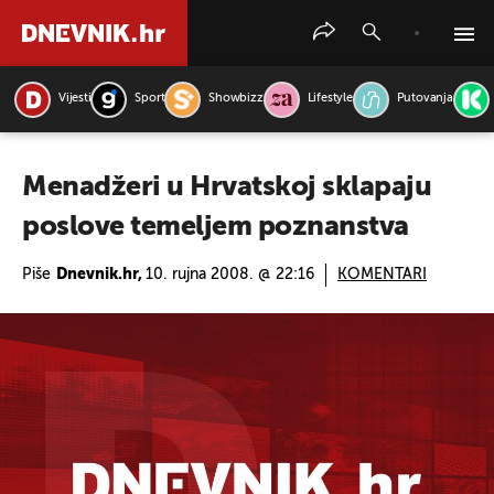
Vijesti
Sport
Showbizz
Lifestyle
Putovanja
PRETRAŽITE VIJESTI
Menadžeri u Hrvatskoj sklapaju
poslove temeljem poznanstva
Piše
Dnevnik.hr,
10. rujna 2008. @ 22:16
KOMENTARI