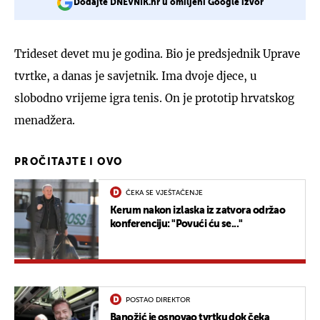
Dodajte DNEVNIK.hr u omiljeni Google izvor
Trideset devet mu je godina. Bio je predsjednik Uprave
tvrtke, a danas je savjetnik. Ima dvoje djece, u
slobodno vrijeme igra tenis. On je prototip hrvatskog
menadžera.
PROČITAJTE I OVO
ČEKA SE VJEŠTAČENJE
Kerum nakon izlaska iz zatvora održao
konferenciju: "Povući ću se..."
POSTAO DIREKTOR
Banožić je osnovao tvrtku dok čeka