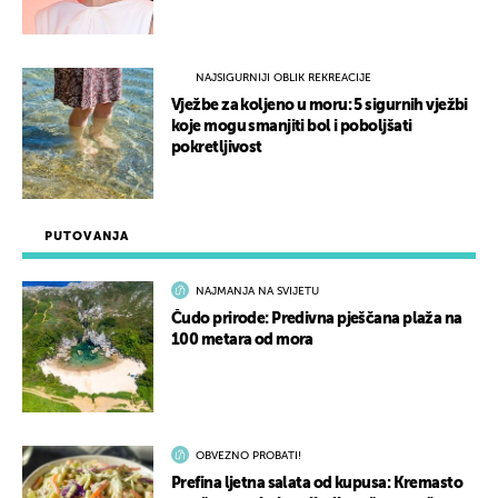
NAJSIGURNIJI OBLIK REKREACIJE
Vježbe za koljeno u moru: 5 sigurnih vježbi
koje mogu smanjiti bol i poboljšati
pokretljivost
PUTOVANJA
NAJMANJA NA SVIJETU
Čudo prirode: Predivna pješčana plaža na
100 metara od mora
OBVEZNO PROBATI!
Prefina ljetna salata od kupusa: Kremasto