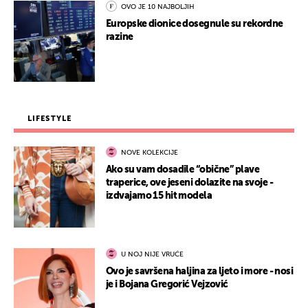
OVO JE 10 NAJBOLJIH
Europske dionice dosegnule su rekordne
razine
LIFESTYLE
NOVE KOLEKCIJE
Ako su vam dosadile “obične” plave
traperice, ove jeseni dolazite na svoje -
izdvajamo 15 hit modela
U NOJ NIJE VRUĆE
Ovo je savršena haljina za ljeto i more - nosi
je i Bojana Gregorić Vejzović