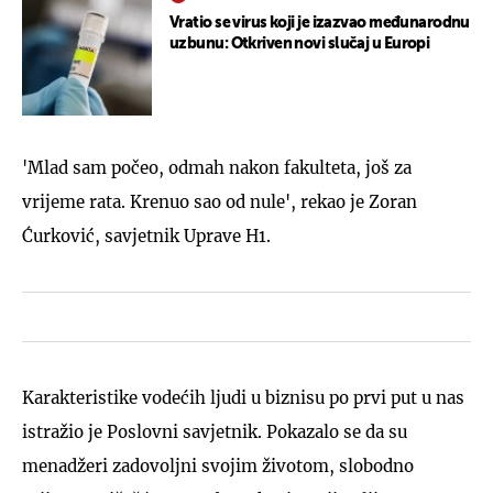
Vratio se virus koji je izazvao međunarodnu
uzbunu: Otkriven novi slučaj u Europi
'Mlad sam počeo, odmah nakon fakulteta, još za
vrijeme rata. Krenuo sao od nule', rekao je Zoran
Ćurković, savjetnik Uprave H1.
Karakteristike vodećih ljudi u biznisu po prvi put u nas
istražio je Poslovni savjetnik. Pokazalo se da su
menadžeri zadovoljni svojim životom, slobodno