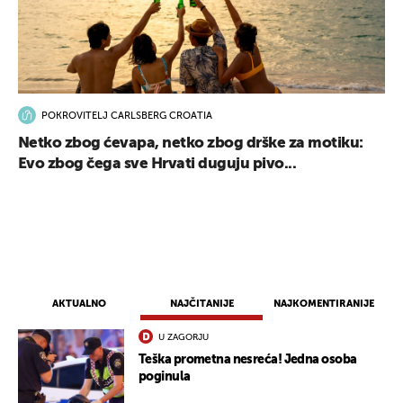
POKROVITELJ CARLSBERG CROATIA
Netko zbog ćevapa, netko zbog drške za motiku:
Evo zbog čega sve Hrvati duguju pivo...
AKTUALNO
NAJČITANIJE
NAJKOMENTIRANIJE
U ZAGORJU
Teška prometna nesreća! Jedna osoba
poginula