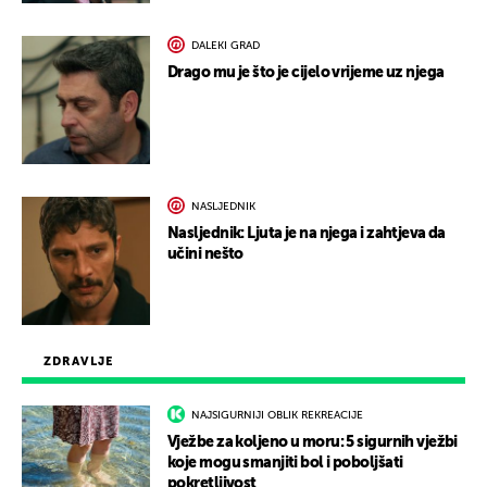
DALEKI GRAD
Drago mu je što je cijelo vrijeme uz njega
NASLJEDNIK
Nasljednik: Ljuta je na njega i zahtjeva da
učini nešto
ZDRAVLJE
NAJSIGURNIJI OBLIK REKREACIJE
Vježbe za koljeno u moru: 5 sigurnih vježbi
koje mogu smanjiti bol i poboljšati
pokretljivost