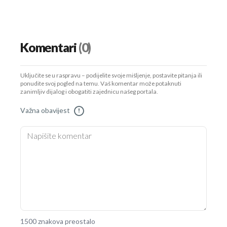
Komentari
(0)
Uključite se u raspravu – podijelite svoje mišljenje, postavite pitanja ili
ponudite svoj pogled na temu. Vaš komentar može potaknuti
zanimljiv dijalog i obogatiti zajednicu našeg portala.
Važna obavijest
!
1500 znakova preostalo