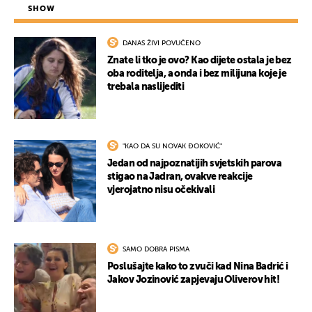
SHOW
DANAS ŽIVI POVUČENO
Znate li tko je ovo? Kao dijete ostala je bez
oba roditelja, a onda i bez milijuna koje je
trebala naslijediti
"KAO DA SU NOVAK ĐOKOVIĆ"
Jedan od najpoznatijih svjetskih parova
stigao na Jadran, ovakve reakcije
vjerojatno nisu očekivali
SAMO DOBRA PISMA
Poslušajte kako to zvuči kad Nina Badrić i
Jakov Jozinović zapjevaju Oliverov hit!