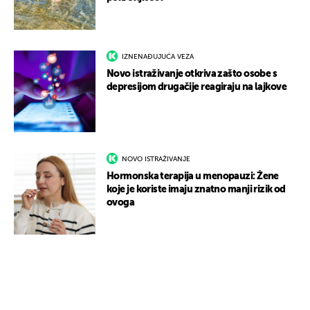
IZNENAĐUJUĆA VEZA
Novo istraživanje otkriva zašto osobe s
depresijom drugačije reagiraju na lajkove
NOVO ISTRAŽIVANJE
Hormonska terapija u menopauzi: Žene
koje je koriste imaju znatno manji rizik od
ovoga