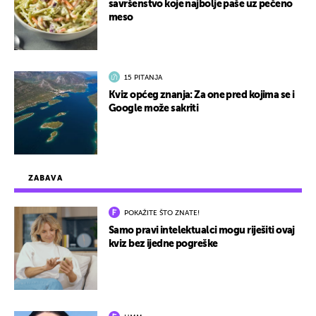
savršenstvo koje najbolje paše uz pečeno
meso
15 PITANJA
Kviz općeg znanja: Za one pred kojima se i
Google može sakriti
ZABAVA
POKAŽITE ŠTO ZNATE!
Samo pravi intelektualci mogu riješiti ovaj
kviz bez ijedne pogreške