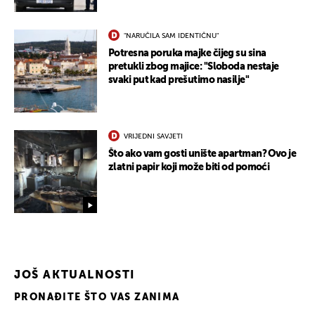
"NARUČILA SAM IDENTIČNU"
Potresna poruka majke čijeg su sina
pretukli zbog majice: "Sloboda nestaje
svaki put kad prešutimo nasilje"
VRIJEDNI SAVJETI
Što ako vam gosti unište apartman? Ovo je
zlatni papir koji može biti od pomoći
JOŠ AKTUALNOSTI
PRONAĐITE ŠTO VAS ZANIMA