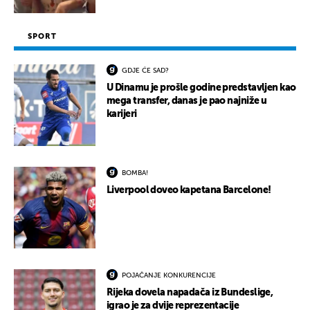
SPORT
GDJE ĆE SAD?
U Dinamu je prošle godine predstavljen kao
mega transfer, danas je pao najniže u
karijeri
BOMBA!
Liverpool doveo kapetana Barcelone!
POJAČANJE KONKURENCIJE
Rijeka dovela napadača iz Bundeslige,
igrao je za dvije reprezentacije