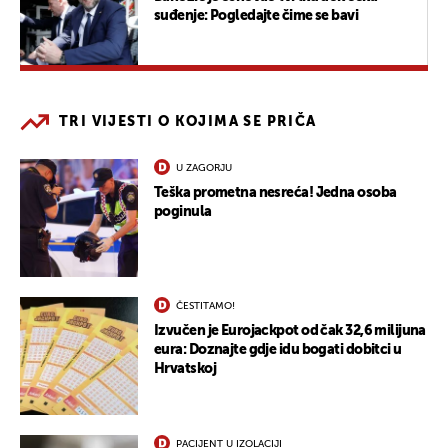
suđenje: Pogledajte čime se bavi
TRI VIJESTI O KOJIMA SE PRIČA
U ZAGORJU
Teška prometna nesreća! Jedna osoba
poginula
ČESTITAMO!
Izvučen je Eurojackpot od čak 32,6 milijuna
eura: Doznajte gdje idu bogati dobitci u
Hrvatskoj
PACIJENT U IZOLACIJI