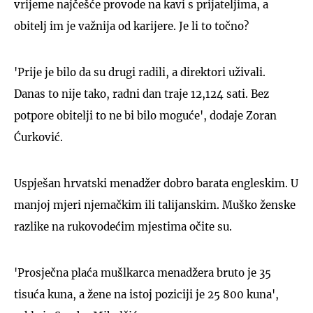
vrijeme najčešće provode na kavi s prijateljima, a
obitelj im je važnija od karijere. Je li to točno?
'Prije je bilo da su drugi radili, a direktori uživali.
Danas to nije tako, radni dan traje 12,124 sati. Bez
potpore obitelji to ne bi bilo moguće', dodaje Zoran
Ćurković.
Uspješan hrvatski menadžer dobro barata engleskim. U
manjoj mjeri njemačkim ili talijanskim. Muško ženske
razlike na rukovodećim mjestima očite su.
'Prosječna plaća mušlkarca menadžera bruto je 35
tisuća kuna, a žene na istoj poziciji je 25 800 kuna',