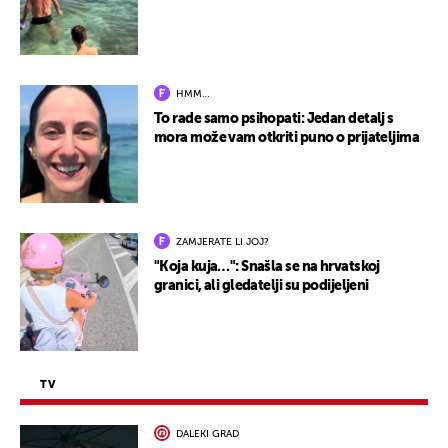
HMM…
To rade samo psihopati: Jedan detalj s
mora može vam otkriti puno o prijateljima
ZAMJERATE LI JOJ?
"Koja kuja…": Snašla se na hrvatskoj
granici, ali gledatelji su podijeljeni
TV
DALEKI GRAD