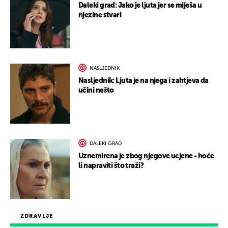
Daleki grad: Jako je ljuta jer se miješa u
njezine stvari
NASLJEDNIK
Nasljednik: Ljuta je na njega i zahtjeva da
učini nešto
DALEKI GRAD
Uznemirena je zbog njegove ucjene - hoće
li napraviti što traži?
ZDRAVLJE