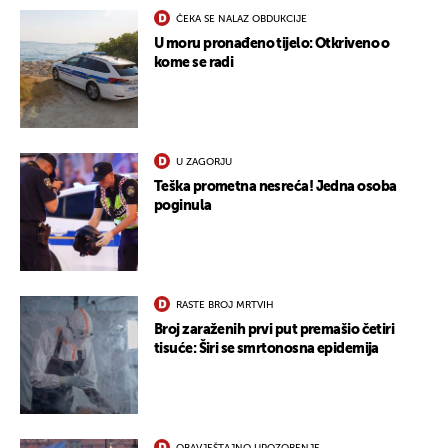
ČEKA SE NALAZ OBDUKCIJE
U moru pronađeno tijelo: Otkriveno o
kome se radi
U ZAGORJU
Teška prometna nesreća! Jedna osoba
poginula
RASTE BROJ MRTVIH
Broj zaraženih prvi put premašio četiri
tisuće: Širi se smrtonosna epidemija