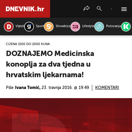
Vijesti
Sport
Showbizz
Lifestyle
Putovanja
PRETRAŽITE VIJESTI
CIJENA 1500 DO 2000 KUNA
DOZNAJEMO Medicinska
konoplja za dva tjedna u
hrvatskim ljekarnama!
Piše
Ivana Tomić,
23. travnja 2016. @ 19:49
KOMENTARI