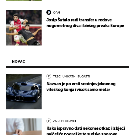
OPA!
Josip Šutalo radi transfer u redove
nogometnog diva i bivšeg prvaka Europe
NOVAC
TREĆI UNIKATNI BUGATTI
Nazvan je po vrsti srednjovjekovnog
viteškog konja i visok samo metar
ZA POSLODAVCE
Kako ispravno dati nekome otkaz i izbjeći
najčešće pogreške te sudske sporove