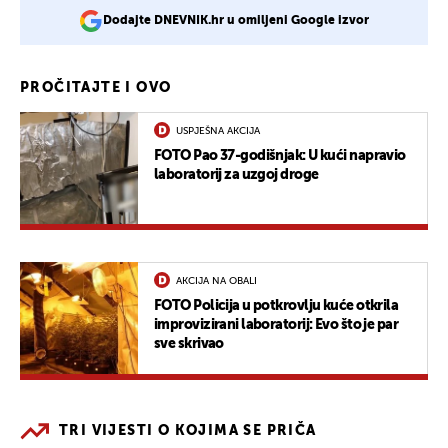
Dodajte DNEVNIK.hr u omiljeni Google izvor
PROČITAJTE I OVO
USPJEŠNA AKCIJA
FOTO Pao 37-godišnjak: U kući napravio
laboratorij za uzgoj droge
AKCIJA NA OBALI
FOTO Policija u potkrovlju kuće otkrila
improvizirani laboratorij: Evo što je par
sve skrivao
TRI VIJESTI O KOJIMA SE PRIČA