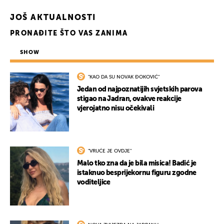
JOŠ AKTUALNOSTI
PRONAĐITE ŠTO VAS ZANIMA
SHOW
"KAO DA SU NOVAK ĐOKOVIĆ"
Jedan od najpoznatijih svjetskih parova
stigao na Jadran, ovakve reakcije
vjerojatno nisu očekivali
"VRUĆE JE OVDJE"
Malo tko zna da je bila misica! Badić je
istaknuo besprijekornu figuru zgodne
voditeljice