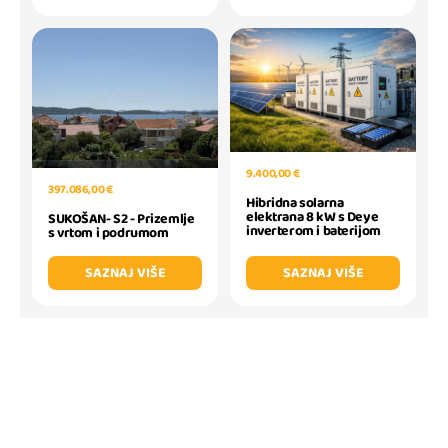
9.400,00 €
397.086,00 €
Hibridna solarna
elektrana 8 kW s Deye
SUKOŠAN- S2 - Prizemlje
inverterom i baterijom
s vrtom i podrumom
SAZNAJ VIŠE
SAZNAJ VIŠE