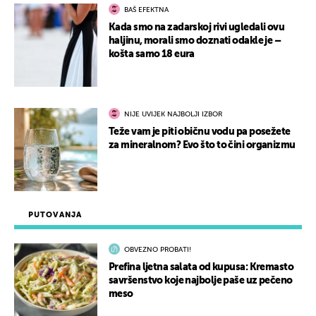
BAŠ EFEKTNA
Kada smo na zadarskoj rivi ugledali ovu
haljinu, morali smo doznati odakle je –
košta samo 18 eura
NIJE UVIJEK NAJBOLJI IZBOR
Teže vam je piti običnu vodu pa posežete
za mineralnom? Evo što to čini organizmu
PUTOVANJA
OBVEZNO PROBATI!
Prefina ljetna salata od kupusa: Kremasto
savršenstvo koje najbolje paše uz pečeno
meso