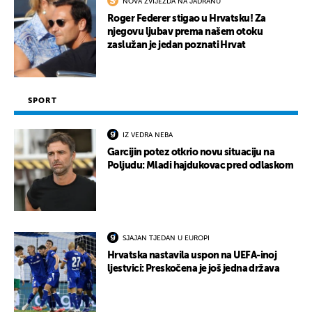
NOVA ZVIJEZDA NA JADRANU
Roger Federer stigao u Hrvatsku! Za
njegovu ljubav prema našem otoku
zaslužan je jedan poznati Hrvat
SPORT
IZ VEDRA NEBA
Garcijin potez otkrio novu situaciju na
Poljudu: Mladi hajdukovac pred odlaskom
SJAJAN TJEDAN U EUROPI
Hrvatska nastavila uspon na UEFA-inoj
ljestvici: Preskočena je još jedna država