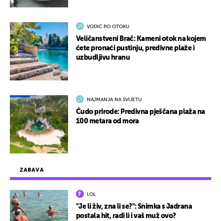
VODIČ PO OTOKU
Veličanstveni Brač: Kameni otok na kojem
ćete pronaći pustinju, predivne plaže i
uzbudljivu hranu
NAJMANJA NA SVIJETU
Čudo prirode: Predivna pješčana plaža na
100 metara od mora
ZABAVA
LOL
"Je li živ, zna li se?": Snimka s Jadrana
postala hit, radi li i vaš muž ovo?