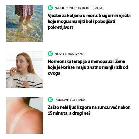
NAJSIGURNIJI OBLIK REKREACIJE
Vježbe za koljeno u moru: 5 sigurnih vježbi
koje mogu smanjiti bol i poboljšati
pokretljivost
NOVO ISTRAŽIVANJE
Hormonska terapija u menopauzi: Žene
koje je koriste imaju znatno manji rizik od
ovoga
POKROVITELJ STADA
Zašto neki ljudi izgore na suncu već nakon
15 minuta, a drugi ne?