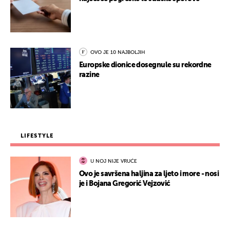
OVO JE 10 NAJBOLJIH
Europske dionice dosegnule su rekordne
razine
LIFESTYLE
U NOJ NIJE VRUĆE
Ovo je savršena haljina za ljeto i more - nosi
je i Bojana Gregorić Vejzović