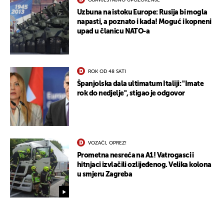
OBAVJEŠTAJNO UPOZORENJE
Uzbuna na istoku Europe: Rusija bi mogla
napasti, a poznato i kada! Moguć i kopneni
upad u članicu NATO-a
ROK OD 48 SATI
Španjolska dala ultimatum Italiji: "Imate
rok do nedjelje", stigao je odgovor
UKLJUČITE NOTIFIKACIJE
VOZAČI, OPREZ!
Prometna nesreća na A1! Vatrogasci i
hitnjaci izvlačili ozlijeđenog. Velika kolona
u smjeru Zagreba