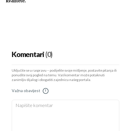
kvalitete.
Komentari
(0)
Uključite se u raspravu – podijelite svoje mišljenje, postavite pitanja ili
ponudite svoj pogled na temu. Vaš komentar može potaknuti
zanimljiv dijalog i obogatiti zajednicu našeg portala.
Važna obavijest
!