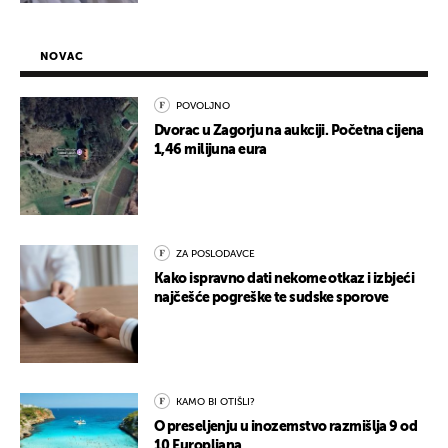
NOVAC
POVOLJNO
Dvorac u Zagorju na aukciji. Početna cijena
1,46 milijuna eura
ZA POSLODAVCE
Kako ispravno dati nekome otkaz i izbjeći
najčešće pogreške te sudske sporove
KAMO BI OTIŠLI?
O preseljenju u inozemstvo razmišlja 9 od
10 Europljana