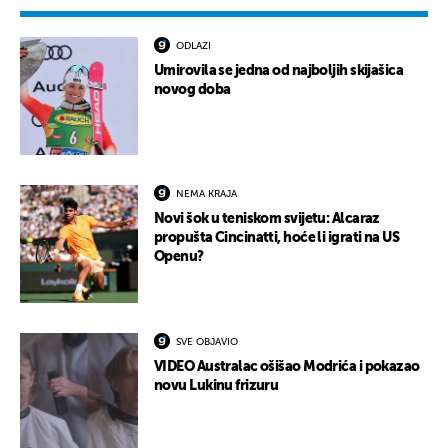
ODLAZI
Umirovila se jedna od najboljih skijašica
novog doba
NEMA KRAJA
Novi šok u teniskom svijetu: Alcaraz
propušta Cincinatti, hoće li igrati na US
Openu?
SVE OBJAVIO
VIDEO Australac ošišao Modrića i pokazao
novu Lukinu frizuru