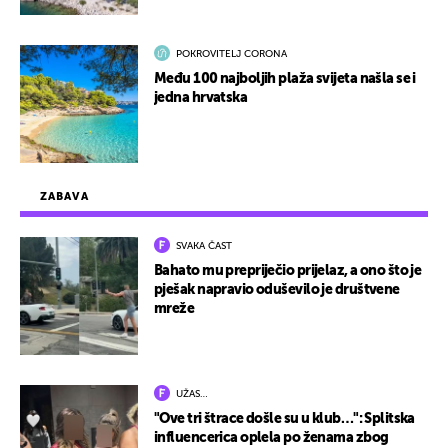
POKROVITELJ CORONA
Među 100 najboljih plaža svijeta našla se i
jedna hrvatska
ZABAVA
SVAKA ČAST
Bahato mu prepriječio prijelaz, a ono što je
pješak napravio oduševilo je društvene
mreže
UŽAS…
"Ove tri štrace došle su u klub…": Splitska
influencerica oplela po ženama zbog