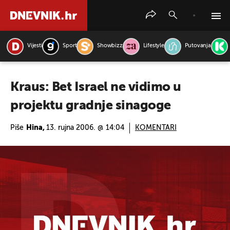
Vijesti
Sport
Showbizz
Lifestyle
Putovanja
PRETRAŽITE VIJESTI
Kraus: Bet Israel ne vidimo u
projektu gradnje sinagoge
Piše
Hina,
13. rujna 2006. @ 14:04
KOMENTARI