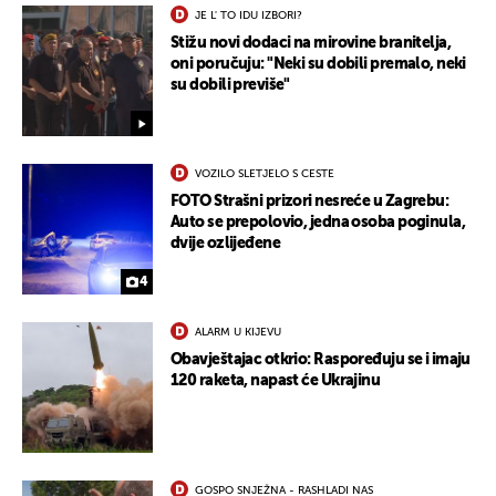
JE L' TO IDU IZBORI?
Stižu novi dodaci na mirovine branitelja,
oni poručuju: "Neki su dobili premalo, neki
su dobili previše"
VOZILO SLETJELO S CESTE
FOTO Strašni prizori nesreće u Zagrebu:
Auto se prepolovio, jedna osoba poginula,
dvije ozlijeđene
4
ALARM U KIJEVU
Obavještajac otkrio: Raspoređuju se i imaju
120 raketa, napast će Ukrajinu
GOSPO SNJEŽNA - RASHLADI NAS