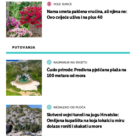
VOLE SUNCE
Nama smeta paklena vrućina, ali njima ne:
Ovo cvijeće uživa i na plus 40
PUTOVANJA
NAJMANJA NA SVIJETU
Čudo prirode: Predivna pješčana plaža na
100 metara od mora
NEDALEKO OD PLOČA
Skriveni vojni tuneli na jugu Hrvatske:
Omiljena kupališta na koja lokalci u miru
dolaze roniti i skakati u more