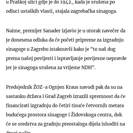
u Praškoj ulici gdje je do 1942., kada je srušena po
odluci ustaških vlasti, stajala zagrebačka sinagoga.
Naime, premijer Sanader izjavio je u utorak navečer da
je donesena odluka da će početi pripreme za izgradnju
sinagoge u Zagrebu istaknuvši kako je "to naš dug
prema našoj povijesti i ispravljanje povijesne nepravde
jer je sinagoga srušena za vrijeme NDH".
Predsjednik ŽOZ-a Ognjen Kraus navodi pak da su na
sastanku država i Grad Zagreb izrazili spremnost da će
financirati izgradnju do četiri tisuće četvornih metara
budućega prostora sinagoge i Židovskoga centra, dok
će se sredstva za gradnju preostaloga dijela ishoditi na