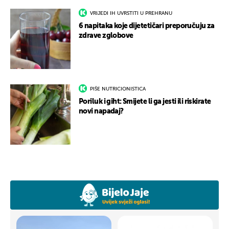
VRIJEDI IH UVRSTITI U PREHRANU
6 napitaka koje dijetetičari preporučuju za
zdrave zglobove
PIŠE NUTRICIONISTICA
Poriluk i giht: Smijete li ga jesti ili riskirate
novi napadaj?