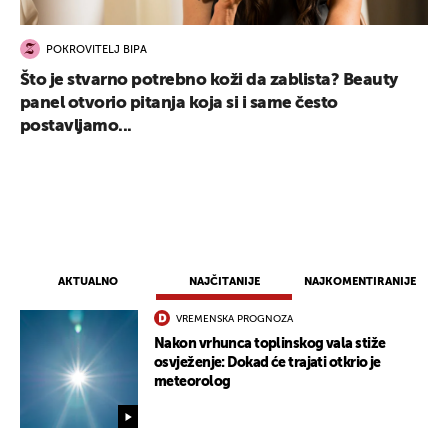
POKROVITELJ BIPA
Što je stvarno potrebno koži da zablista? Beauty
panel otvorio pitanja koja si i same često
postavljamo...
AKTUALNO
NAJČITANIJE
NAJKOMENTIRANIJE
VREMENSKA PROGNOZA
Nakon vrhunca toplinskog vala stiže
osvježenje: Dokad će trajati otkrio je
meteorolog