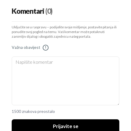
Komentari
(0)
Uključite se u raspravu – podijelite svoje mišljenje, postavite pitanja ili
ponudite svoj pogled na temu. Vaš komentar može potaknuti
zanimljiv dijalog i obogatiti zajednicu našeg portala.
Važna obavijest
!
1500 znakova preostalo
Prijavite se