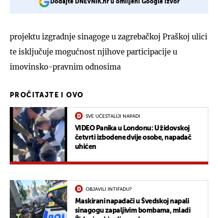
Dodajte DNEVNIK.hr u omiljeni Google izvor
projektu izgradnje sinagoge u zagrebačkoj Praškoj ulici
te isključuje mogućnost njihove participacije u
imovinsko-pravnim odnosima
PROČITAJTE I OVO
SVE UČESTALIJI NAPADI
VIDEO Panika u Londonu: U židovskoj
četvrti izbodene dvije osobe, napadač
uhićen
OBJAVILI INTIFADU?
Maskirani napadači u Švedskoj napali
sinagogu zapaljivim bombama, mladi