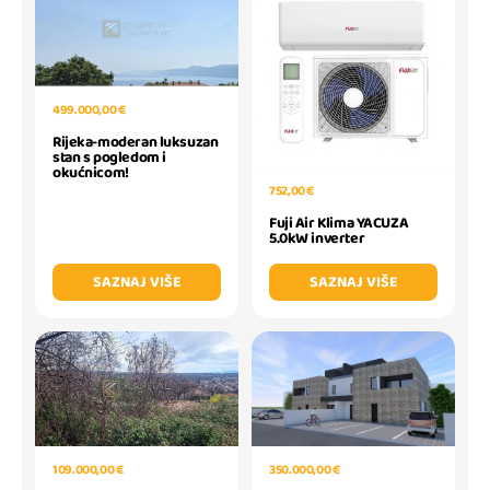
499.000,00 €
Rijeka-moderan luksuzan
stan s pogledom i
okućnicom!
752,00 €
Fuji Air Klima YACUZA
5.0kW inverter
SAZNAJ VIŠE
SAZNAJ VIŠE
109.000,00 €
350.000,00 €