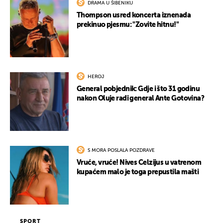
DRAMA U ŠIBENIKU
Thompson usred koncerta iznenada
prekinuo pjesmu: "Zovite hitnu!"
HEROJ
General pobjednik: Gdje i što 31 godinu
nakon Oluje radi general Ante Gotovina?
S MORA POSLALA POZDRAVE
Vruće, vruće! Nives Celzijus u vatrenom
kupaćem malo je toga prepustila mašti
SPORT