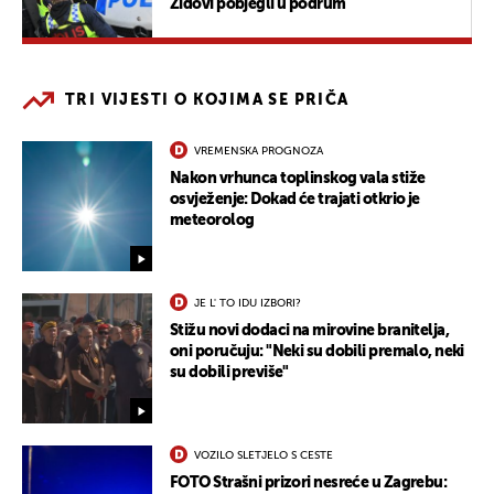
Židovi pobjegli u podrum
TRI VIJESTI O KOJIMA SE PRIČA
VREMENSKA PROGNOZA
Nakon vrhunca toplinskog vala stiže
osvježenje: Dokad će trajati otkrio je
meteorolog
JE L' TO IDU IZBORI?
Stižu novi dodaci na mirovine branitelja,
oni poručuju: "Neki su dobili premalo, neki
su dobili previše"
VOZILO SLETJELO S CESTE
FOTO Strašni prizori nesreće u Zagrebu: