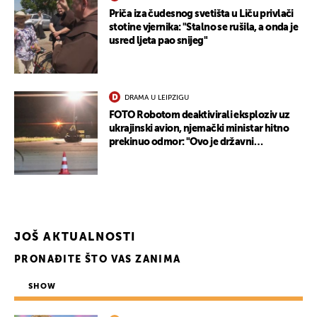
Priča iza čudesnog svetišta u Liču privlači
stotine vjernika: "Stalno se rušila, a onda je
usred ljeta pao snijeg"
UKLJUČITE NOTIFIKACIJE
DRAMA U LEIPZIGU
FOTO Robotom deaktivirali eksploziv uz
ukrajinski avion, njemački ministar hitno
prekinuo odmor: "Ovo je državni
terorizam"
JOŠ AKTUALNOSTI
PRONAĐITE ŠTO VAS ZANIMA
SHOW