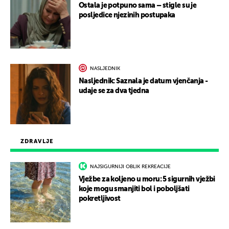
Ostala je potpuno sama – stigle su je
posljedice njezinih postupaka
NASLJEDNIK
Nasljednik: Saznala je datum vjenčanja -
udaje se za dva tjedna
ZDRAVLJE
NAJSIGURNIJI OBLIK REKREACIJE
Vježbe za koljeno u moru: 5 sigurnih vježbi
koje mogu smanjiti bol i poboljšati
pokretljivost