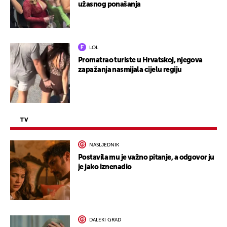
užasnog ponašanja
LOL
Promatrao turiste u Hrvatskoj, njegova
zapažanja nasmijala cijelu regiju
TV
NASLJEDNIK
Postavila mu je važno pitanje, a odgovor ju
je jako iznenadio
DALEKI GRAD