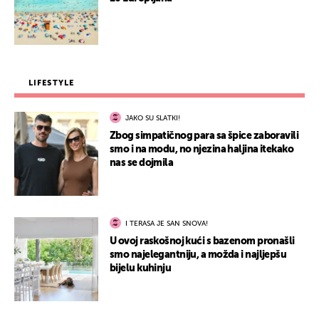
LIFESTYLE
JAKO SU SLATKI!
Zbog simpatičnog para sa špice zaboravili
smo i na modu, no njezina haljina itekako
nas se dojmila
I TERASA JE SAN SNOVA!
U ovoj raskošnoj kući s bazenom pronašli
smo najelegantniju, a možda i najljepšu
bijelu kuhinju