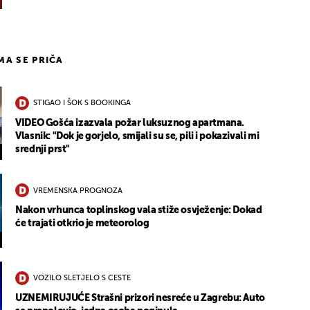
IMA SE PRIČA
STIGAO I ŠOK S BOOKINGA
VIDEO Gošća izazvala požar luksuznog apartmana.
Vlasnik: "Dok je gorjelo, smijali su se, pili i pokazivali mi
srednji prst"
VREMENSKA PROGNOZA
Nakon vrhunca toplinskog vala stiže osvježenje: Dokad
će trajati otkrio je meteorolog
VOZILO SLETJELO S CESTE
UZNEMIRUJUĆE Strašni prizori nesreće u Zagrebu: Auto