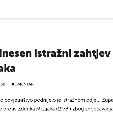
E VIJESTI
nesen istražni zahtjev
aka
:30
KOMENTARI
o odvjetništvo podnijelo je Istražnom odjelu Žup
e protiv Zdenka Mrzljaka (1978.) zbog sprječavanj