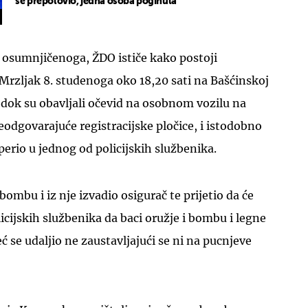
se prepolovio, jedna osoba poginula
 osumnjičenoga, ŽDO ističe kako postoji
Mrzljak 8. studenoga oko 18,20 sati na Bašćinskoj
a dok su obavljali očevid na osobnom vozilu na
UKLJUČITE NOTIFIKACIJE
eodgovarajuće registracijske pločice, i istodobno
uperio u jednog od policijskih službenika.
ombu i iz nje izvadio osigurač te prijetio da će
icijskih službenika da baci oružje i bombu i legne
eć se udaljio ne zaustavljajući se ni na pucnjeve