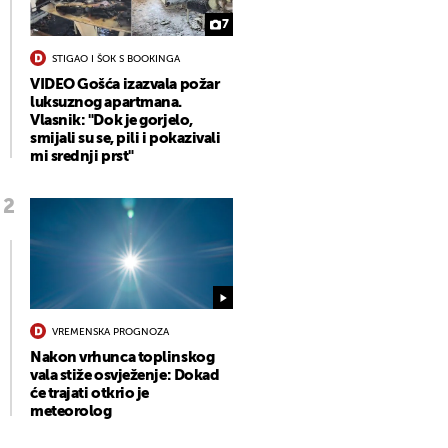
7
STIGAO I ŠOK S BOOKINGA
VIDEO Gošća izazvala požar
luksuznog apartmana.
Vlasnik: "Dok je gorjelo,
smijali su se, pili i pokazivali
mi srednji prst"
VREMENSKA PROGNOZA
Nakon vrhunca toplinskog
vala stiže osvježenje: Dokad
će trajati otkrio je
meteorolog