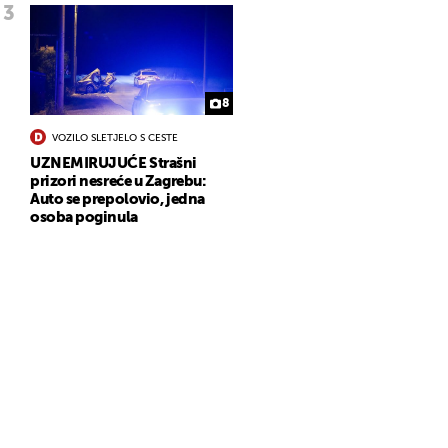
8
VOZILO SLETJELO S CESTE
UZNEMIRUJUĆE Strašni
prizori nesreće u Zagrebu:
Auto se prepolovio, jedna
osoba poginula