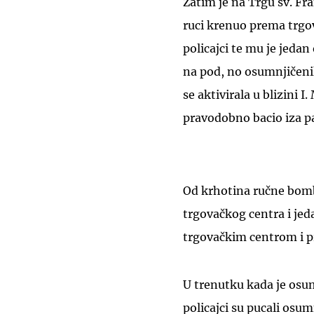
Zatim je na Trgu sv. F
ruci krenuo prema trgov
policajci te mu je jedan
na pod, no osumnjičenik
se aktivirala u blizini I
pravodobno bacio iza pa
Od krhotina ručne bomb
trgovačkog centra i jed
trgovačkim centrom i pri
U trenutku kada je osu
policajci su pucali osum