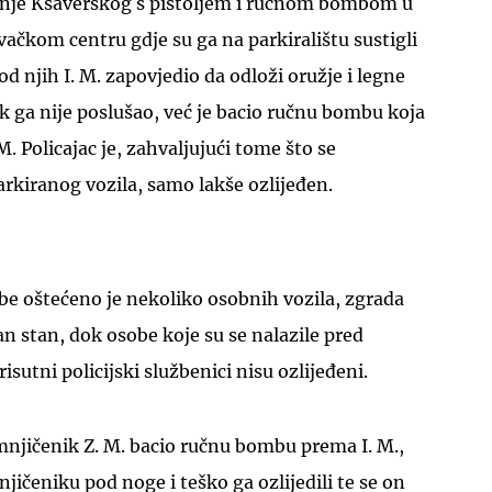
ranje Ksaverskog s pištoljem i ručnom bombom u
ačkom centru gdje su ga na parkiralištu sustigli
 od njih I. M. zapovjedio da odloži oružje i legne
 ga nije poslušao, već je bacio ručnu bombu koja
. M. Policajac je, zahvaljujući tome što se
rkiranog vozila, samo lakše ozlijeđen.
e oštećeno je nekoliko osobnih vozila, zgrada
an stan, dok osobe koje su se nalazile pred
sutni policijski službenici nisu ozlijeđeni.
mnjičenik Z. M. bacio ručnu bombu prema I. M.,
njičeniku pod noge i teško ga ozlijedili te se on