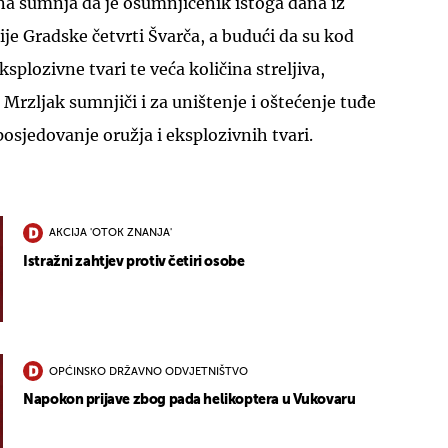
na sumnja da je osumnjičenik istoga dana iz
ije Gradske četvrti Švarča, a budući da su kod
splozivne tvari te veća količina streljiva,
Mrzljak sumnjiči i za uništenje i oštećenje tuđe
posjedovanje oružja i eksplozivnih tvari.
AKCIJA 'OTOK ZNANJA'
Istražni zahtjev protiv četiri osobe
OPĆINSKO DRŽAVNO ODVJETNIŠTVO
Napokon prijave zbog pada helikoptera u Vukovaru