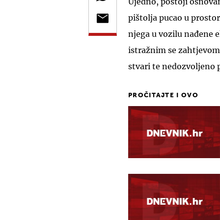
Ujedno, postoji osnova
pištolja pucao u prostor
njega u vozilu nađene ek
istražnim se zahtjevom 
stvari te nedozvoljeno 
PROČITAJTE I OVO