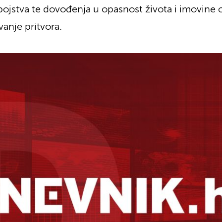
bojstva te dovođenja u opasnost života i imovine
anje pritvora.