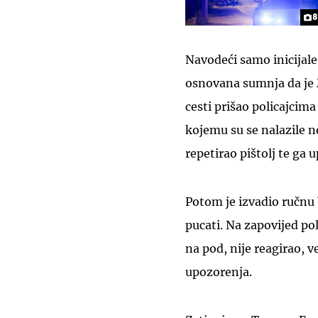
8
Navodeći samo inicijale
osnovana sumnja da je 
cesti prišao policajcim
kojemu su se nalazile n
repetirao pištolj te ga 
Potom je izvadio ručnu b
pucati. Na zapovijed pol
na pod, nije reagirao, v
upozorenja.