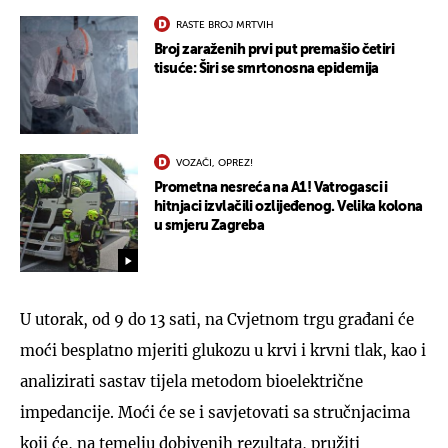
RASTE BROJ MRTVIH
Broj zaraženih prvi put premašio četiri
tisuće: Širi se smrtonosna epidemija
VOZAČI, OPREZ!
Prometna nesreća na A1! Vatrogasci i
hitnjaci izvlačili ozlijeđenog. Velika kolona
u smjeru Zagreba
U utorak, od 9 do 13 sati, na Cvjetnom trgu građani će
moći besplatno mjeriti glukozu u krvi i krvni tlak, kao i
analizirati sastav tijela metodom bioelektrične
impedancije. Moći će se i savjetovati sa stručnjacima
koji će, na temelju dobivenih rezultata, pružiti