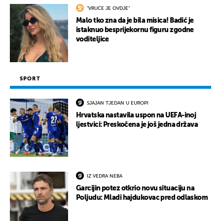
"VRUĆE JE OVDJE"
Malo tko zna da je bila misica! Badić je
istaknuo besprijekornu figuru zgodne
voditeljice
SPORT
SJAJAN TJEDAN U EUROPI
Hrvatska nastavila uspon na UEFA-inoj
ljestvici: Preskočena je još jedna država
IZ VEDRA NEBA
Garcijin potez otkrio novu situaciju na
Poljudu: Mladi hajdukovac pred odlaskom