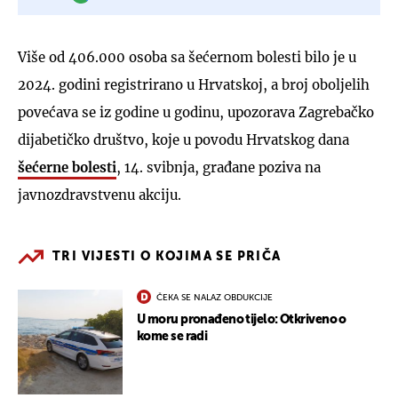
Više od 406.000 osoba sa šećernom bolesti bilo je u
2024. godini registrirano u Hrvatskoj, a broj oboljelih
povećava se iz godine u godinu, upozorava Zagrebačko
dijabetičko društvo, koje u povodu Hrvatskog dana
šećerne bolesti
, 14. svibnja, građane poziva na
javnozdravstvenu akciju.
TRI VIJESTI O KOJIMA SE PRIČA
ČEKA SE NALAZ OBDUKCIJE
U moru pronađeno tijelo: Otkriveno o
kome se radi