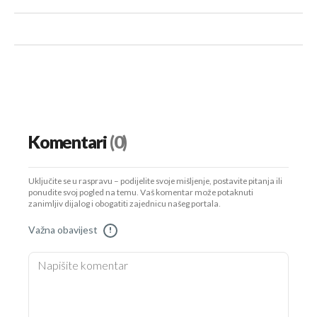
Komentari
(0)
Uključite se u raspravu – podijelite svoje mišljenje, postavite pitanja ili
ponudite svoj pogled na temu. Vaš komentar može potaknuti
zanimljiv dijalog i obogatiti zajednicu našeg portala.
Važna obavijest
!