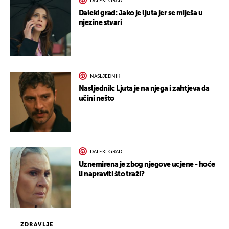
DALEKI GRAD
Daleki grad: Jako je ljuta jer se miješa u
njezine stvari
NASLJEDNIK
Nasljednik: Ljuta je na njega i zahtjeva da
učini nešto
DALEKI GRAD
Uznemirena je zbog njegove ucjene - hoće
li napraviti što traži?
ZDRAVLJE