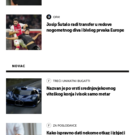
OPA!
Josip Šutalo radi transfer u redove
nogometnog diva i bivšeg prvaka Europe
NOVAC
TREĆI UNIKATNI BUGATTI
Nazvan je po vrsti srednjovjekovnog
viteškog konja i visok samo metar
ZA POSLODAVCE
Kako ispravno dati nekome otkaz i izbjeći