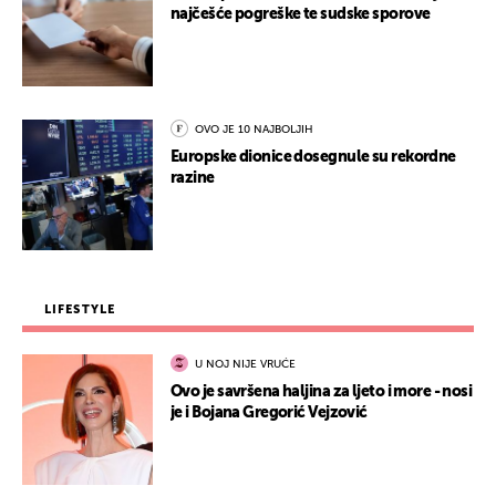
najčešće pogreške te sudske sporove
OVO JE 10 NAJBOLJIH
Europske dionice dosegnule su rekordne
razine
LIFESTYLE
U NOJ NIJE VRUĆE
Ovo je savršena haljina za ljeto i more - nosi
je i Bojana Gregorić Vejzović