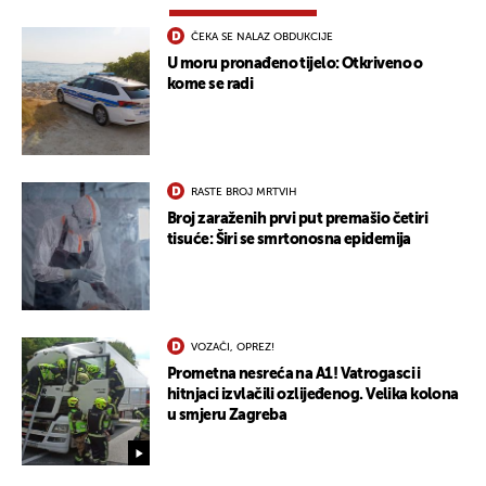
ČEKA SE NALAZ OBDUKCIJE
U moru pronađeno tijelo: Otkriveno o
kome se radi
RASTE BROJ MRTVIH
Broj zaraženih prvi put premašio četiri
tisuće: Širi se smrtonosna epidemija
VOZAČI, OPREZ!
Prometna nesreća na A1! Vatrogasci i
hitnjaci izvlačili ozlijeđenog. Velika kolona
u smjeru Zagreba