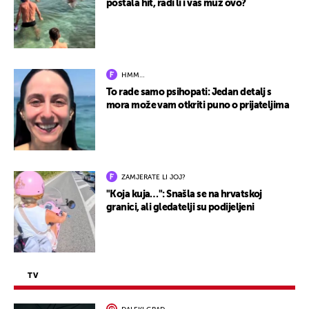
postala hit, radi li i vaš muž ovo?
HMM…
To rade samo psihopati: Jedan detalj s
mora može vam otkriti puno o prijateljima
ZAMJERATE LI JOJ?
"Koja kuja…": Snašla se na hrvatskoj
granici, ali gledatelji su podijeljeni
TV