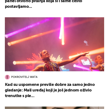
panel otvorio pitanja koja si i same često
postavljamo...
POKROVITELJ WATA
Kad su uspomene previše dobre za samo jedno
gledanje: Mali uređaj koji je još jednom oživio
trenutke s ple...