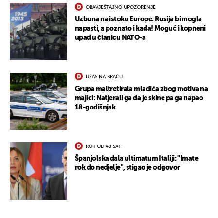
OBAVJEŠTAJNO UPOZORENJE
Uzbuna na istoku Europe: Rusija bi mogla
napasti, a poznato i kada! Moguć i kopneni
upad u članicu NATO-a
UŽAS NA BRAČU
Grupa maltretirala mladića zbog motiva na
majici: Natjerali ga da je skine pa ga napao
18-godišnjak
ROK OD 48 SATI
Španjolska dala ultimatum Italiji: "Imate
rok do nedjelje", stigao je odgovor