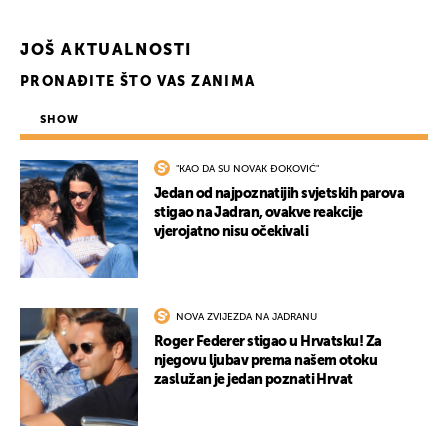
UKLJUČITE NOTIFIKACIJE
JOŠ AKTUALNOSTI
PRONAĐITE ŠTO VAS ZANIMA
SHOW
"KAO DA SU NOVAK ĐOKOVIĆ"
Jedan od najpoznatijih svjetskih parova
stigao na Jadran, ovakve reakcije
vjerojatno nisu očekivali
NOVA ZVIJEZDA NA JADRANU
Roger Federer stigao u Hrvatsku! Za
njegovu ljubav prema našem otoku
zaslužan je jedan poznati Hrvat