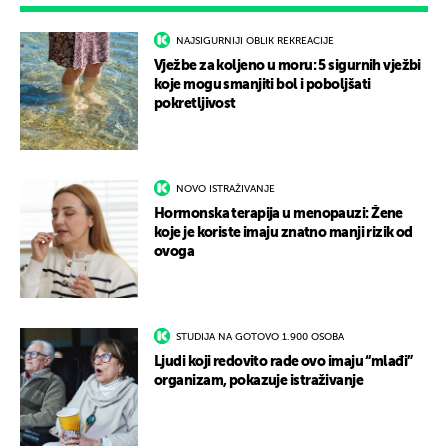
NAJSIGURNIJI OBLIK REKREACIJE
Vježbe za koljeno u moru: 5 sigurnih vježbi
koje mogu smanjiti bol i poboljšati
pokretljivost
NOVO ISTRAŽIVANJE
Hormonska terapija u menopauzi: Žene
koje je koriste imaju znatno manji rizik od
ovoga
STUDIJA NA GOTOVO 1.900 OSOBA
Ljudi koji redovito rade ovo imaju “mlađi”
organizam, pokazuje istraživanje