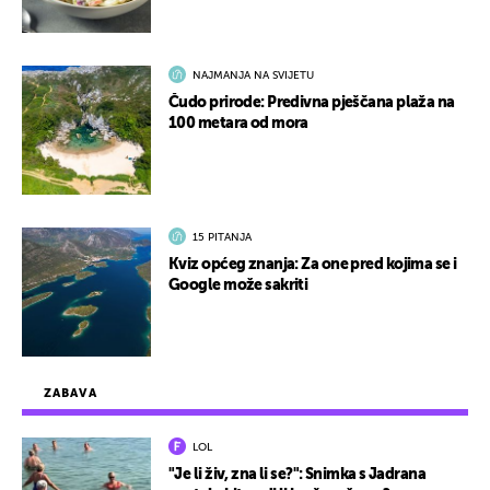
NAJMANJA NA SVIJETU
Čudo prirode: Predivna pješčana plaža na
100 metara od mora
15 PITANJA
Kviz općeg znanja: Za one pred kojima se i
Google može sakriti
ZABAVA
LOL
"Je li živ, zna li se?": Snimka s Jadrana