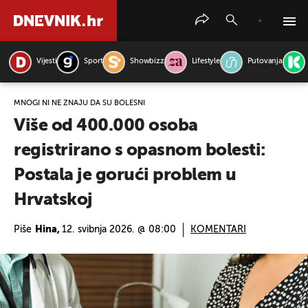
Vijesti
Sport
Showbizz
Lifestyle
Putovanja
PRETRAŽITE VIJESTI
MNOGI NI NE ZNAJU DA SU BOLESNI
Više od 400.000 osoba
registrirano s opasnom bolesti:
Postala je gorući problem u
Hrvatskoj
Piše
Hina,
12. svibnja 2026. @ 08:00
KOMENTARI