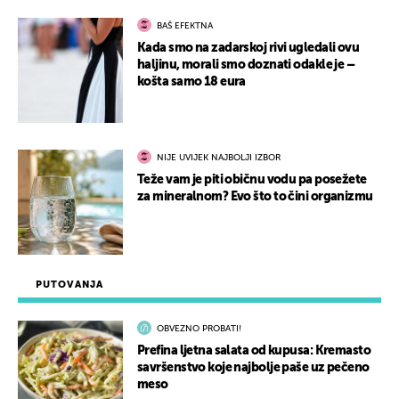
BAŠ EFEKTNA
Kada smo na zadarskoj rivi ugledali ovu
haljinu, morali smo doznati odakle je –
košta samo 18 eura
NIJE UVIJEK NAJBOLJI IZBOR
Teže vam je piti običnu vodu pa posežete
za mineralnom? Evo što to čini organizmu
PUTOVANJA
OBVEZNO PROBATI!
Prefina ljetna salata od kupusa: Kremasto
savršenstvo koje najbolje paše uz pečeno
meso