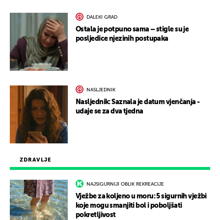
DALEKI GRAD
Ostala je potpuno sama – stigle su je
posljedice njezinih postupaka
NASLJEDNIK
Nasljednik: Saznala je datum vjenčanja -
udaje se za dva tjedna
ZDRAVLJE
NAJSIGURNIJI OBLIK REKREACIJE
Vježbe za koljeno u moru: 5 sigurnih vježbi
koje mogu smanjiti bol i poboljšati
pokretljivost