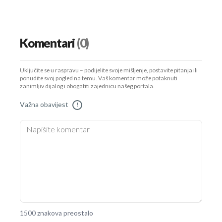
Komentari
(0)
Uključite se u raspravu – podijelite svoje mišljenje, postavite pitanja ili
ponudite svoj pogled na temu. Vaš komentar može potaknuti
zanimljiv dijalog i obogatiti zajednicu našeg portala.
Važna obavijest
!
1500 znakova preostalo