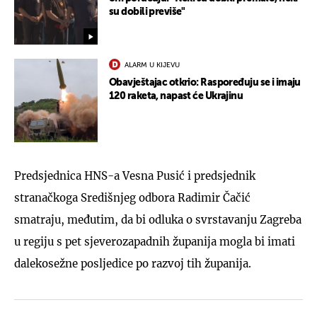
su dobili previše"
ALARM U KIJEVU
Obavještajac otkrio: Raspoređuju se i imaju
120 raketa, napast će Ukrajinu
Predsjednica HNS-a Vesna Pusić i predsjednik
stranačkoga Središnjeg odbora Radimir Čačić
smatraju, međutim, da bi odluka o svrstavanju Zagreba
u regiju s pet sjeverozapadnih županija mogla bi imati
dalekosežne posljedice po razvoj tih županija.