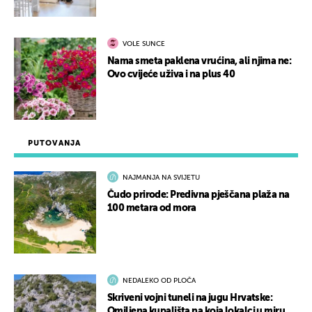
VOLE SUNCE
Nama smeta paklena vrućina, ali njima ne:
Ovo cvijeće uživa i na plus 40
PUTOVANJA
NAJMANJA NA SVIJETU
Čudo prirode: Predivna pješčana plaža na
100 metara od mora
NEDALEKO OD PLOČA
Skriveni vojni tuneli na jugu Hrvatske:
Omiljena kupališta na koja lokalci u miru