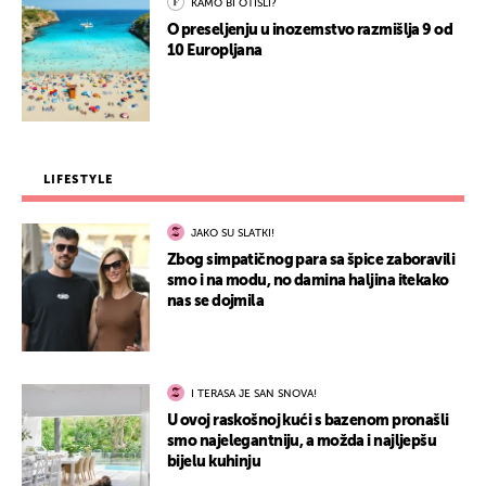
KAMO BI OTIŠLI?
O preseljenju u inozemstvo razmišlja 9 od
10 Europljana
LIFESTYLE
JAKO SU SLATKI!
Zbog simpatičnog para sa špice zaboravili
smo i na modu, no damina haljina itekako
nas se dojmila
I TERASA JE SAN SNOVA!
U ovoj raskošnoj kući s bazenom pronašli
smo najelegantniju, a možda i najljepšu
bijelu kuhinju