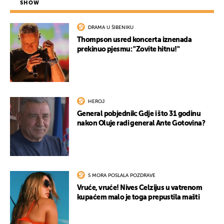
SHOW
DRAMA U ŠIBENIKU
Thompson usred koncerta iznenada
prekinuo pjesmu: "Zovite hitnu!"
HEROJ
General pobjednik: Gdje i što 31 godinu
nakon Oluje radi general Ante Gotovina?
S MORA POSLALA POZDRAVE
Vruće, vruće! Nives Celzijus u vatrenom
kupaćem malo je toga prepustila mašti