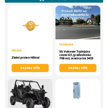
19.000,00 €
250,00 €
55. Vukovar Trpinjska
cesta 127, građevinsko
Zlatni prsten Hilinai
798 m2, oranica iza 3453
SAZNAJ VIŠE
SAZNAJ VIŠE