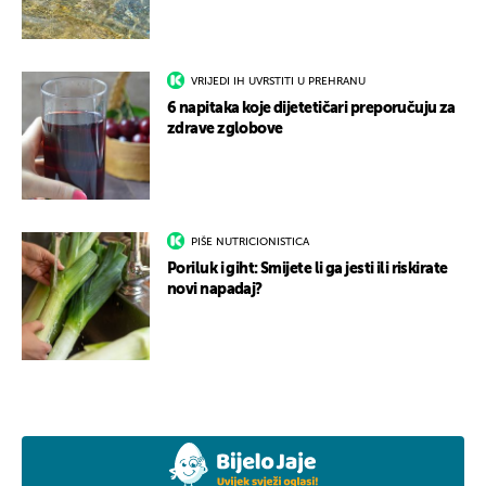
VRIJEDI IH UVRSTITI U PREHRANU
6 napitaka koje dijetetičari preporučuju za
zdrave zglobove
PIŠE NUTRICIONISTICA
Poriluk i giht: Smijete li ga jesti ili riskirate
novi napadaj?