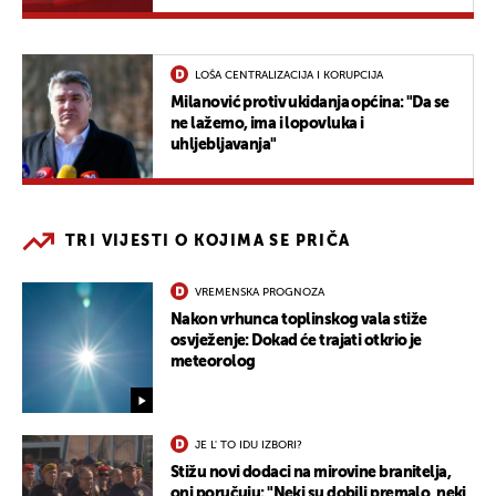
LOŠA CENTRALIZACIJA I KORUPCIJA
Milanović protiv ukidanja općina: "Da se
ne lažemo, ima i lopovluka i
uhljebljavanja"
TRI VIJESTI O KOJIMA SE PRIČA
VREMENSKA PROGNOZA
Nakon vrhunca toplinskog vala stiže
osvježenje: Dokad će trajati otkrio je
meteorolog
JE L' TO IDU IZBORI?
Stižu novi dodaci na mirovine branitelja,
oni poručuju: "Neki su dobili premalo, neki