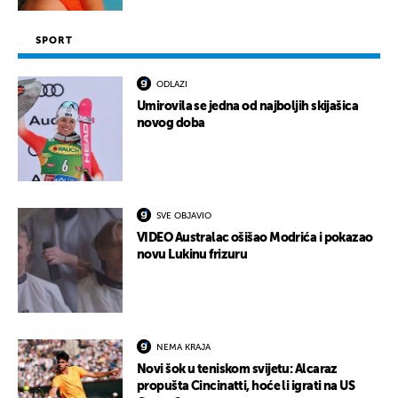
SPORT
ODLAZI
Umirovila se jedna od najboljih skijašica
novog doba
SVE OBJAVIO
VIDEO Australac ošišao Modrića i pokazao
novu Lukinu frizuru
NEMA KRAJA
Novi šok u teniskom svijetu: Alcaraz
propušta Cincinatti, hoće li igrati na US