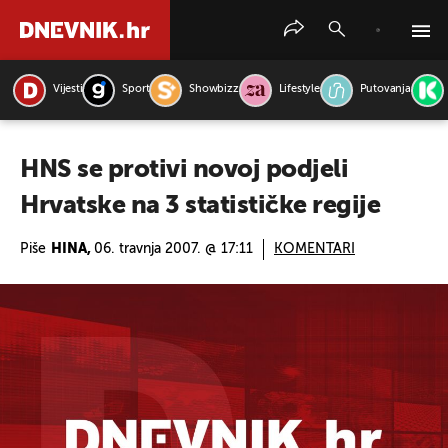
Vijesti
Sport
Showbizz
Lifestyle
Putovanja
PRETRAŽITE VIJESTI
HNS se protivi novoj podjeli
Hrvatske na 3 statističke regije
Piše
HINA,
06. travnja 2007. @ 17:11
KOMENTARI