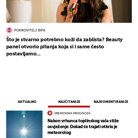
POKROVITELJ BIPA
Što je stvarno potrebno koži da zablista? Beauty
panel otvorio pitanja koja si i same često
postavljamo...
AKTUALNO
NAJČITANIJE
NAJKOMENTIRANIJE
VREMENSKA PROGNOZA
Nakon vrhunca toplinskog vala stiže
osvježenje: Dokad će trajati otkrio je
meteorolog