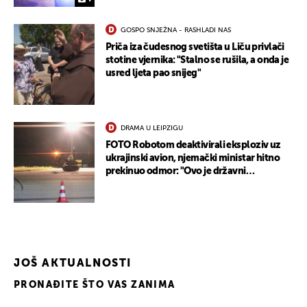
GOSPO SNJEŽNA - RASHLADI NAS
Priča iza čudesnog svetišta u Liču privlači
stotine vjernika: "Stalno se rušila, a onda je
usred ljeta pao snijeg"
DRAMA U LEIPZIGU
FOTO Robotom deaktivirali eksploziv uz
ukrajinski avion, njemački ministar hitno
prekinuo odmor: "Ovo je državni
terorizam"
JOŠ AKTUALNOSTI
PRONAĐITE ŠTO VAS ZANIMA