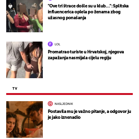
"Ove tri štrace došle su u klub…": Splitska
influencerica oplela po ženama zbog
užasnog ponašanja
LOL
Promatrao turiste u Hrvatskoj, njegova
zapažanja nasmijala cijelu regiju
TV
NASLJEDNIK
Postavila mu je važno pitanje, a odgovor ju
je jako iznenadio