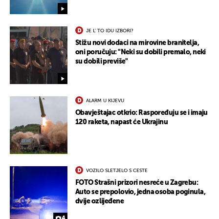
JE L' TO IDU IZBORI?
Stižu novi dodaci na mirovine branitelja,
oni poručuju: "Neki su dobili premalo, neki
su dobili previše"
UKLJUČITE NOTIFIKACIJE
ALARM U KIJEVU
Obavještajac otkrio: Raspoređuju se i imaju
120 raketa, napast će Ukrajinu
VOZILO SLETJELO S CESTE
FOTO Strašni prizori nesreće u Zagrebu:
Auto se prepolovio, jedna osoba poginula,
dvije ozlijeđene
4