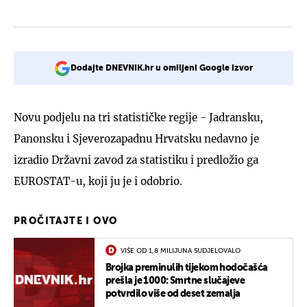
Dodajte DNEVNIK.hr u omiljeni Google izvor
Novu podjelu na tri statističke regije - Jadransku,
Panonsku i Sjeverozapadnu Hrvatsku nedavno je
izradio Državni zavod za statistiku i predložio ga
EUROSTAT-u, koji ju je i odobrio.
PROČITAJTE I OVO
VIŠE OD 1,8 MILIJUNA SUDJELOVALO
Brojka preminulih tijekom hodočašća
prešla je 1000: Smrtne slučajeve
potvrdilo više od deset zemalja