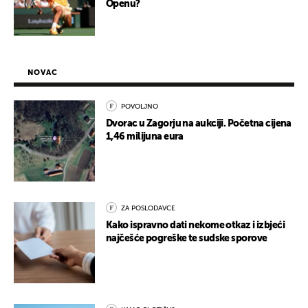
Openu?
NOVAC
POVOLJNO
Dvorac u Zagorju na aukciji. Početna cijena
1,46 milijuna eura
ZA POSLODAVCE
Kako ispravno dati nekome otkaz i izbjeći
najčešće pogreške te sudske sporove