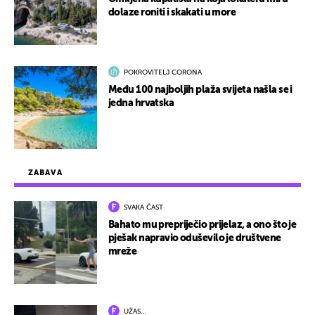
dolaze roniti i skakati u more
POKROVITELJ CORONA
Među 100 najboljih plaža svijeta našla se i
jedna hrvatska
ZABAVA
SVAKA ČAST
Bahato mu prepriječio prijelaz, a ono što je
pješak napravio oduševilo je društvene
mreže
UŽAS…