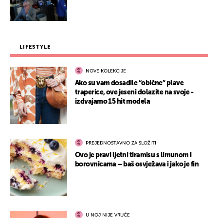
LIFESTYLE
NOVE KOLEKCIJE
Ako su vam dosadile “obične” plave
traperice, ove jeseni dolazite na svoje -
izdvajamo 15 hit modela
PREJEDNOSTAVNO ZA SLOŽITI
Ovo je pravi ljetni tiramisu s limunom i
borovnicama – baš osvježava i jako je fin
U NOJ NIJE VRUĆE