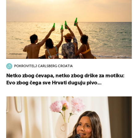
POKROVITELJ CARLSBERG CROATIA
Netko zbog ćevapa, netko zbog drške za motiku:
Evo zbog čega sve Hrvati duguju pivo...