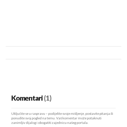
Komentari
(1)
Uključite se u raspravu – podijelite svoje mišljenje, postavite pitanja ili
ponudite svoj pogled na temu. Vaš komentar može potaknuti
zanimljiv dijalog i obogatiti zajednicu našeg portala.