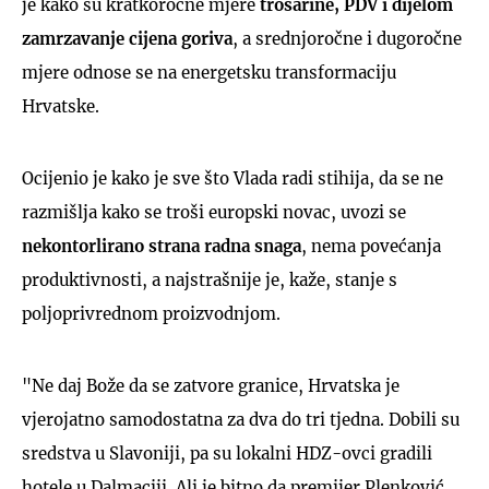
je kako su kratkoročne mjere
trošarine, PDV i dijelom
zamrzavanje cijena goriva
, a srednjoročne i dugoročne
mjere odnose se na energetsku transformaciju
Hrvatske.
Ocijenio je kako je sve što Vlada radi stihija, da se ne
razmišlja kako se troši europski novac, uvozi se
nekontorlirano strana radna snaga
, nema povećanja
produktivnosti, a najstrašnije je, kaže, stanje s
poljoprivrednom proizvodnjom.
"Ne daj Bože da se zatvore granice, Hrvatska je
vjerojatno samodostatna za dva do tri tjedna. Dobili su
sredstva u Slavoniji, pa su lokalni HDZ-ovci gradili
hotele u Dalmaciji. Ali je bitno da premijer Plenković