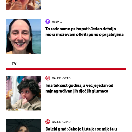
HMM…
To rade samo psihopati: Jedan detalj s
mora može vam otkriti puno o prijateljima
TV
DALEKI GRAD
Ima tek šest godina, a već je jedan od
najnagrađivanijih dječjih glumaca
DALEKI GRAD
Daleki grad: Jako je ljuta jer se miješa u