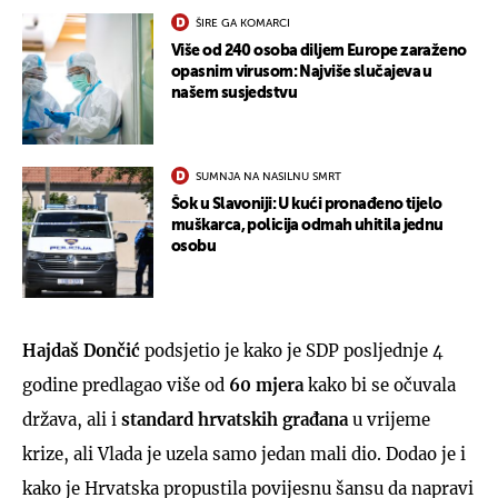
ŠIRE GA KOMARCI
Više od 240 osoba diljem Europe zaraženo
opasnim virusom: Najviše slučajeva u
našem susjedstvu
SUMNJA NA NASILNU SMRT
Šok u Slavoniji: U kući pronađeno tijelo
muškarca, policija odmah uhitila jednu
osobu
Hajdaš Dončić
podsjetio je kako je SDP posljednje 4
godine predlagao više od
60 mjera
kako bi se očuvala
država, ali i
standard hrvatskih građana
u vrijeme
krize, ali Vlada je uzela samo jedan mali dio. Dodao je i
kako je Hrvatska propustila povijesnu šansu da napravi