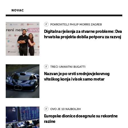
NOVAC
POKROVITELJ PHILIP MORRIS ZAGREB
Digitalna rješenja za stvarne probleme: Dva
hrvatska projekta dobila potporu za razvoj
TREĆI UNIKATNI BUGATTI
Nazvan je po vrsti srednjovjekovnog
viteškog konja i visok samo metar
OVO JE 10 NAJBOLJIH
Europske dionice dosegnule su rekordne
razine