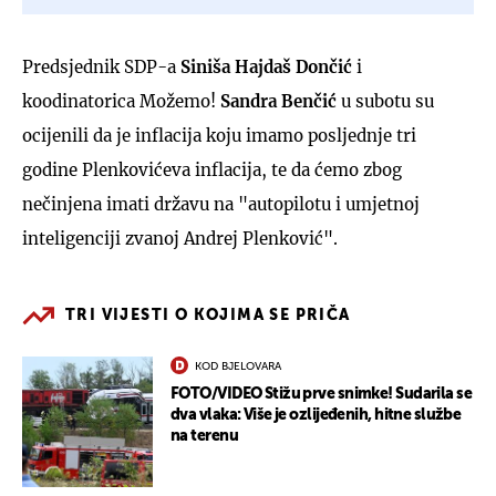
Predsjednik SDP-a
Siniša Hajdaš Dončić
i
koodinatorica Možemo!
Sandra Benčić
u subotu su
ocijenili da je inflacija koju imamo posljednje tri
godine Plenkovićeva inflacija, te da ćemo zbog
nečinjena imati državu na "autopilotu i umjetnoj
inteligenciji zvanoj Andrej Plenković".
TRI VIJESTI O KOJIMA SE PRIČA
KOD BJELOVARA
FOTO/VIDEO Stižu prve snimke! Sudarila se
dva vlaka: Više je ozlijeđenih, hitne službe
na terenu