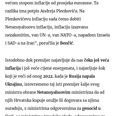
većom stopom inflacije od prosjeka eurozone. Ta
razlika ima potpis Andreja Plenkovića. Na
Plenkovićevu inflaciju sada ćemo dobiti
Netanuyahuovu inflaciju, inflaciju izazvanu
nezakonitim, van UN-a, van NATO-a, napadom Izraela
i SAD-a na Iran", poručila je
Benčić
.
Istodobno dok premijer najavljuje da nas
čeka još veća
inflacija
i još veće cijene energenata, i najavljuje šok
koji je veći od onog
2022.
kada je
Rusija napala
Ukrajinu
, istovremeno taj isti premijer šalje svog
ministra obrane
Netanuyahuovim
ministrima da od
njih Hrvatska kupuje oružje ili dogovara sa njima
suradnju, s ministrima odgovornima za
genocid u