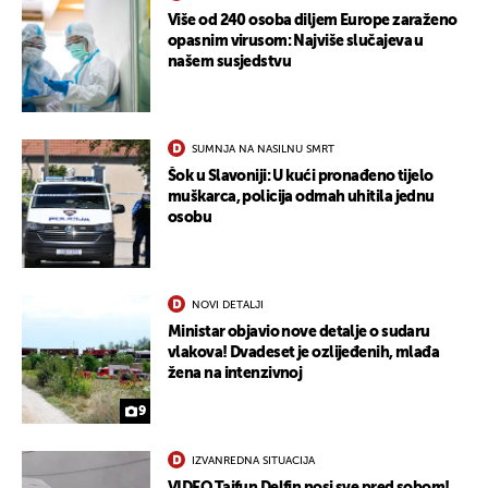
Više od 240 osoba diljem Europe zaraženo
opasnim virusom: Najviše slučajeva u
našem susjedstvu
SUMNJA NA NASILNU SMRT
Šok u Slavoniji: U kući pronađeno tijelo
muškarca, policija odmah uhitila jednu
osobu
NOVI DETALJI
Ministar objavio nove detalje o sudaru
vlakova! Dvadeset je ozlijeđenih, mlađa
žena na intenzivnoj
9
IZVANREDNA SITUACIJA