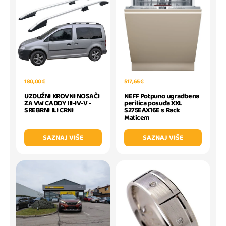
180,00 €
517,65 €
UZDUŽNI KROVNI NOSAČI
NEFF Potpuno ugradbena
ZA VW CADDY III-IV-V -
perilica posuđa XXL
SREBRNI ILI CRNI
S275EAX16E s Rack
Maticem
SAZNAJ VIŠE
SAZNAJ VIŠE