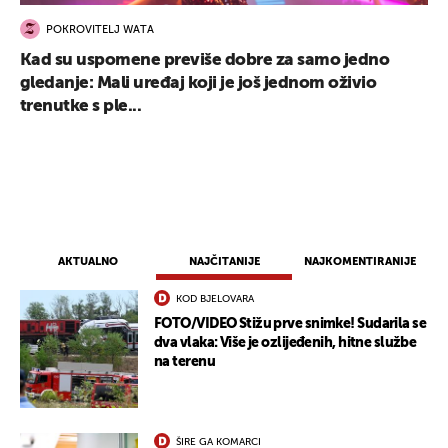
POKROVITELJ WATA
Kad su uspomene previše dobre za samo jedno
gledanje: Mali uređaj koji je još jednom oživio
trenutke s ple...
UKLJUČITE NOTIFIKACIJE
AKTUALNO
NAJČITANIJE
NAJKOMENTIRANIJE
KOD BJELOVARA
FOTO/VIDEO Stižu prve snimke! Sudarila se
dva vlaka: Više je ozlijeđenih, hitne službe
na terenu
ŠIRE GA KOMARCI