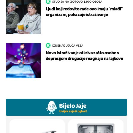
STUDIJA NA GOTOVO 1.900 OSOBA
Ljudi koji redovito rade ovo imaju “mlađi”
organizam, pokazuje istraživanje
IZNENAĐUJUĆA VEZA
Novo istraživanje otkriva zašto osobe s
depresijom drugačije reagiraju na lajkove