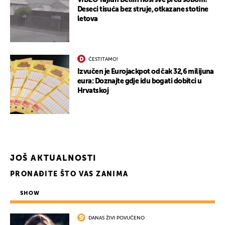
VIDEO Tajfun Delfin nosi sve pred sobom!
Deseci tisuća bez struje, otkazane stotine
letova
ČESTITAMO!
Izvučen je Eurojackpot od čak 32,6 milijuna
eura: Doznajte gdje idu bogati dobitci u
Hrvatskoj
JOŠ AKTUALNOSTI
PRONAĐITE ŠTO VAS ZANIMA
SHOW
DANAS ŽIVI POVUČENO