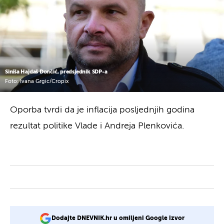
Siniša Hajdaš Dončić, predsjednik SDP-a
Foto: Ivana Grgic/Cropix
Oporba tvrdi da je inflacija posljednjih godina
rezultat politike Vlade i Andreja Plenkovića.
Dodajte DNEVNIK.hr u omiljeni Google izvor