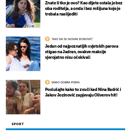
Znate li tko je ovo? Kao dijete ostala je bez
oba roditelja, a onda i bez milijuna koje je
trebala naslijediti
"KAO DA SU NOVAK ĐOKOVIĆ"
Jedan od najpoznatijih svjetskih parova
stigao na Jadran, ovakve reakcije
vjerojatno nisu očekivali
SAMO DOBRA PISMA
Poslušajte kako to zvuči kad Nina Badrić i
Jakov Jozinović zapjevaju Oliverov hit!
SPORT