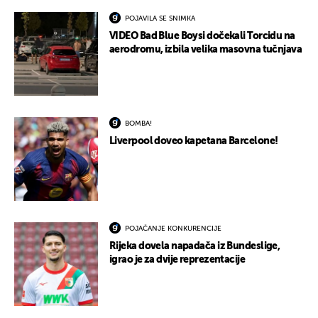
POJAVILA SE SNIMKA
VIDEO Bad Blue Boysi dočekali Torcidu na
aerodromu, izbila velika masovna tučnjava
BOMBA!
Liverpool doveo kapetana Barcelone!
POJAČANJE KONKURENCIJE
Rijeka dovela napadača iz Bundeslige,
igrao je za dvije reprezentacije