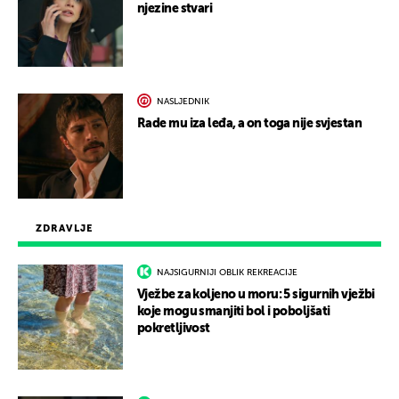
njezine stvari
NASLJEDNIK
Rade mu iza leđa, a on toga nije svjestan
ZDRAVLJE
NAJSIGURNIJI OBLIK REKREACIJE
Vježbe za koljeno u moru: 5 sigurnih vježbi
koje mogu smanjiti bol i poboljšati
pokretljivost