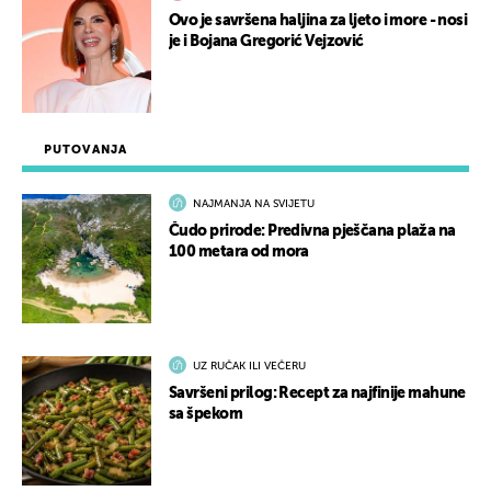
Ovo je savršena haljina za ljeto i more - nosi
je i Bojana Gregorić Vejzović
PUTOVANJA
NAJMANJA NA SVIJETU
Čudo prirode: Predivna pješčana plaža na
100 metara od mora
UZ RUČAK ILI VEČERU
Savršeni prilog: Recept za najfinije mahune
sa špekom