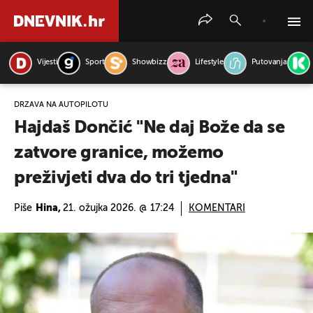
Vijesti
Sport
Showbizz
Lifestyle
Putovanja
PRETRAŽITE VIJESTI
DRŽAVA NA AUTOPILOTU
Hajdaš Dončić "Ne daj Bože da se
zatvore granice, možemo
preživjeti dva do tri tjedna"
Piše
Hina,
21. ožujka 2026. @ 17:24
KOMENTARI