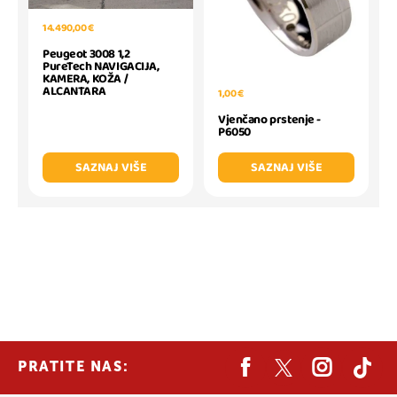
14.490,00 €
Peugeot 3008 1,2
PureTech NAVIGACIJA,
KAMERA, KOŽA /
ALCANTARA
1,00 €
Vjenčano prstenje -
P6050
SAZNAJ VIŠE
SAZNAJ VIŠE
PRATITE NAS: