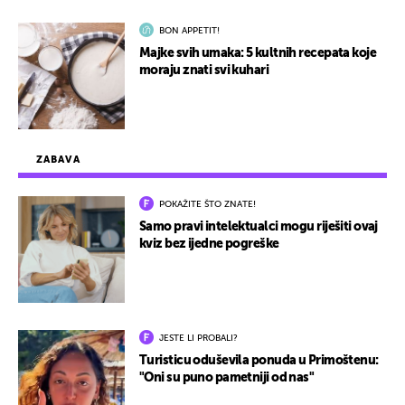
BON APPETIT!
Majke svih umaka: 5 kultnih recepata koje
moraju znati svi kuhari
ZABAVA
POKAŽITE ŠTO ZNATE!
Samo pravi intelektualci mogu riješiti ovaj
kviz bez ijedne pogreške
JESTE LI PROBALI?
Turisticu oduševila ponuda u Primoštenu:
"Oni su puno pametniji od nas"