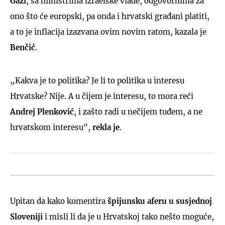
Gazi
, sa ministrima izraelske vlade, odgovornima za
ono što će europski, pa onda i hrvatski građani platiti,
a to je inflacija izazvana ovim novim ratom, kazala je
Benčić
.
„Kakva je to politika? Je li to politika u interesu
Hrvatske? Nije. A u čijem je interesu, to mora reći
Andrej Plenković
, i zašto radi u nečijem tuđem, a ne
hrvatskom interesu",
rekla je
.
Upitan da kako komentira
špijunsku aferu u susjednoj
Sloveniji
i misli li da je u Hrvatskoj tako nešto moguće,