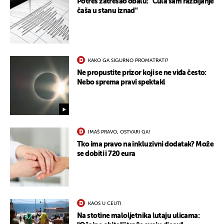
Potres zatresao obalu: "Čula sam razbijanje
čaša u stanu iznad"
KAKO GA SIGURNO PROMATRATI?
Ne propustite prizor koji se ne viđa često:
Nebo sprema pravi spektakl
IMAŠ PRAVO, OSTVARI GA!
Tko ima pravo na inkluzivni dodatak? Može
se dobiti i 720 eura
KAOS U CEUTI
Na stotine maloljetnika lutaju ulicama: