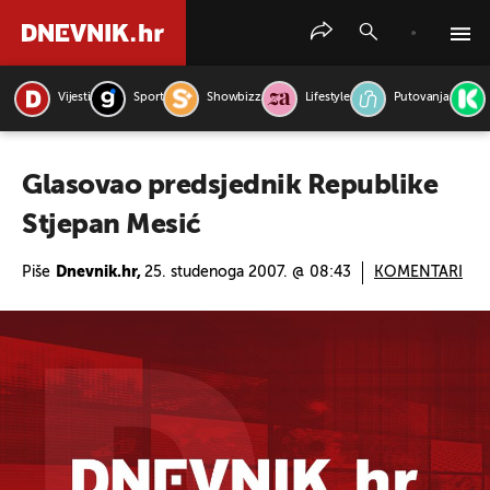
Vijesti
Sport
Showbizz
Lifestyle
Putovanja
PRETRAŽITE VIJESTI
Glasovao predsjednik Republike
Stjepan Mesić
Piše
Dnevnik.hr,
25. studenoga 2007. @ 08:43
KOMENTARI