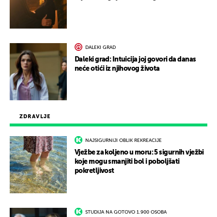
DALEKI GRAD
Daleki grad: Intuicija joj govori da danas
neće otići iz njihovog života
ZDRAVLJE
NAJSIGURNIJI OBLIK REKREACIJE
Vježbe za koljeno u moru: 5 sigurnih vježbi
koje mogu smanjiti bol i poboljšati
pokretljivost
STUDIJA NA GOTOVO 1.900 OSOBA