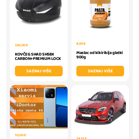
8,50 €
320,00 €
Maslac od kikirikija glatki
KOVČEG SHAD SH58X
900g
CARBON+PREMIUM LOCK
SAZNAJ VIŠE
SAZNAJ VIŠE
10,00 €
34,51 €