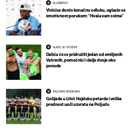
SLUŽBENO
Vinicius donio konačnu odluku, oglasio se
emotivnom porukom: "Hvala vam svima"
SLAŽE SE STOŽER
Daliću će se pridružiti jedan od omiljenih
Vatrenih, pomoćnici i dalje dvoje oko
ponude
ŽALGIRIS RAZBIJEN
Golijada u Litvi: Hajduku petarda i velika
prednost uoči uzvrata na Poljudu