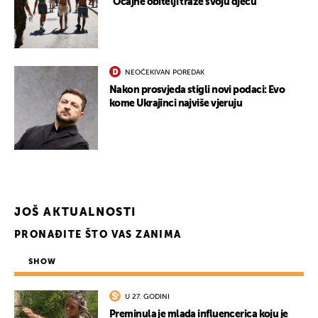
"Očajne obitelji traže svoju djecu"
NEOČEKIVAN POREDAK
Nakon prosvjeda stigli novi podaci: Evo
kome Ukrajinci najviše vjeruju
JOŠ AKTUALNOSTI
PRONAĐITE ŠTO VAS ZANIMA
SHOW
U 27. GODINI
Preminula je mlada influencerica koju je