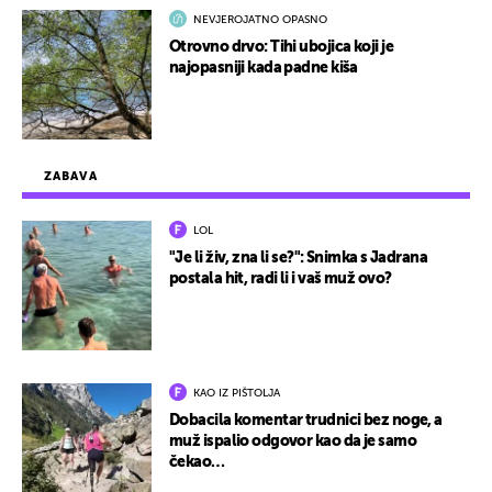
NEVJEROJATNO OPASNO
Otrovno drvo: Tihi ubojica koji je
najopasniji kada padne kiša
ZABAVA
LOL
"Je li živ, zna li se?": Snimka s Jadrana
postala hit, radi li i vaš muž ovo?
KAO IZ PIŠTOLJA
Dobacila komentar trudnici bez noge, a
muž ispalio odgovor kao da je samo
čekao…