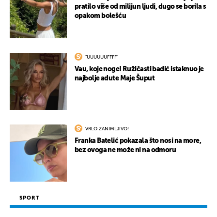
pratilo više od milijun ljudi, dugo se borila s
opakom bolešću
"UUUUUUFFFF"
UKLJUČITE NOTIFIKACIJE
Vau, koje noge! Ružičasti badić istaknuo je
najbolje adute Maje Šuput
VRLO ZANIMLJIVO!
Franka Batelić pokazala što nosi na more,
bez ovoga ne može ni na odmoru
SPORT