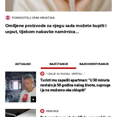
POKROVITELJ SPAR HRVATSKA
Omiljene proizvode za njegu sada možete kupiti i
usput, tijekom nabavke namirnica...
AKTUALNO
NAJČITANIJE
NAJKOMENTIRANIJE
"I DALJE SU PLESALI, VRIŠTALI..."
Turisti mu zapalili apartman: "U 30 minuta
nestalo je 50 godina našeg života, supruga
i ja ne možemo oka sklopiti"
PRIMORJE