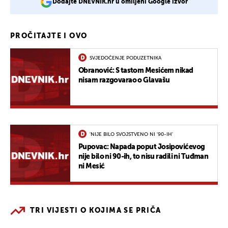
Dodajte DNEVNIK.hr u omiljeni Google izvor
PROČITAJTE I OVO
SVJEDOČENJE PODUZETNIKA
Obranović: S tastom Mesićem nikad
nisam razgovarao o Glavašu
'NIJE BILO SVOJSTVENO NI '90-IH'
Pupovac: Napada poput Josipovićevog
nije bilo ni 90-ih, to nisu radili ni Tuđman
ni Mesić
TRI VIJESTI O KOJIMA SE PRIČA