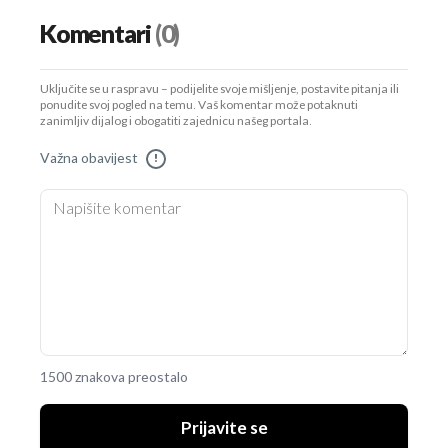
Komentari
(0)
Uključite se u raspravu – podijelite svoje mišljenje, postavite pitanja ili
ponudite svoj pogled na temu. Vaš komentar može potaknuti
zanimljiv dijalog i obogatiti zajednicu našeg portala.
Važna obavijest
!
1500 znakova preostalo
Prijavite se