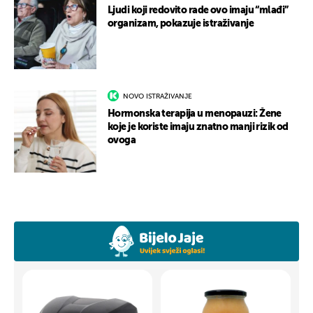
Ljudi koji redovito rade ovo imaju “mlađi”
organizam, pokazuje istraživanje
NOVO ISTRAŽIVANJE
Hormonska terapija u menopauzi: Žene
koje je koriste imaju znatno manji rizik od
ovoga