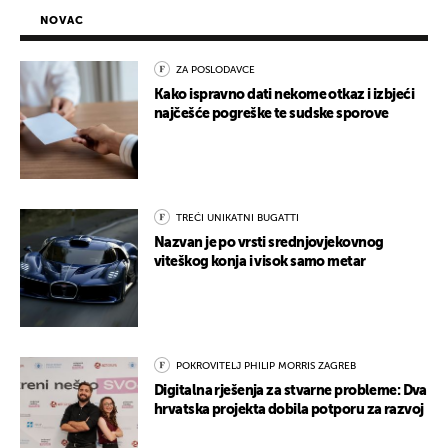
NOVAC
ZA POSLODAVCE
Kako ispravno dati nekome otkaz i izbjeći
najčešće pogreške te sudske sporove
TREĆI UNIKATNI BUGATTI
Nazvan je po vrsti srednjovjekovnog
viteškog konja i visok samo metar
POKROVITELJ PHILIP MORRIS ZAGREB
Digitalna rješenja za stvarne probleme: Dva
hrvatska projekta dobila potporu za razvoj