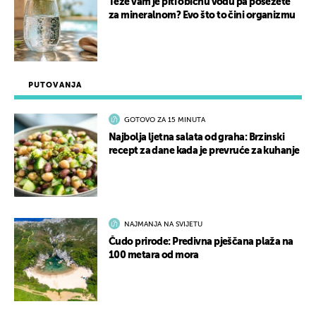
Teže vam je piti običnu vodu pa posežete
za mineralnom? Evo što to čini organizmu
PUTOVANJA
GOTOVO ZA 15 MINUTA
Najbolja ljetna salata od graha: Brzinski
recept za dane kada je prevruće za kuhanje
NAJMANJA NA SVIJETU
Čudo prirode: Predivna pješčana plaža na
100 metara od mora