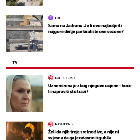
LOL
Samo na Jadranu: Je li ovo najbolje ili
najgore divlje parkiralište ove sezone?
TV
DALEKI GRAD
Uznemirena je zbog njegove ucjene - hoće
li napraviti što traži?
NASLJEDNIK
Želi da njih troje sretno žive, a nije ni
svjesna da ga je odavno izgubila