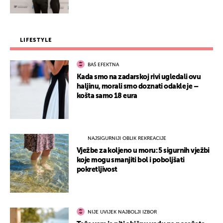
LIFESTYLE
BAŠ EFEKTNA
Kada smo na zadarskoj rivi ugledali ovu
haljinu, morali smo doznati odakle je –
košta samo 18 eura
NAJSIGURNIJI OBLIK REKREACIJE
Vježbe za koljeno u moru: 5 sigurnih vježbi
koje mogu smanjiti bol i poboljšati
pokretljivost
NIJE UVIJEK NAJBOLJI IZBOR