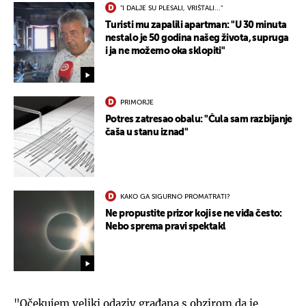
"I DALJE SU PLESALI, VRIŠTALI..."
Turisti mu zapalili apartman: "U 30 minuta
nestalo je 50 godina našeg života, supruga
i ja ne možemo oka sklopiti"
PRIMORJE
Potres zatresao obalu: "Čula sam razbijanje
čaša u stanu iznad"
KAKO GA SIGURNO PROMATRATI?
Ne propustite prizor koji se ne viđa često:
Nebo sprema pravi spektakl
"Očekujem veliki odaziv građana s obzirom da je