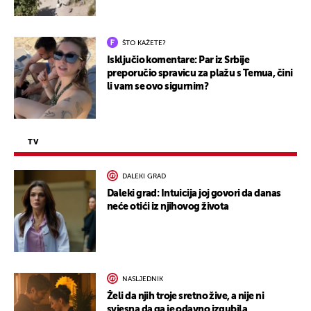
ŠTO KAŽETE?
Isključio komentare: Par iz Srbije
preporučio spravicu za plažu s Temua, čini
li vam se ovo sigurnim?
TV
DALEKI GRAD
Daleki grad: Intuicija joj govori da danas
neće otići iz njihovog života
NASLJEDNIK
Želi da njih troje sretno žive, a nije ni
svjesna da ga je odavno izgubila