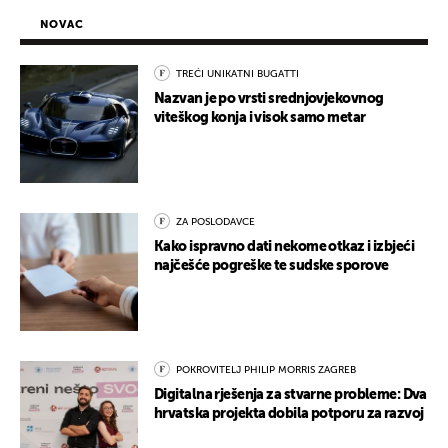
NOVAC
TREĆI UNIKATNI BUGATTI
Nazvan je po vrsti srednjovjekovnog
viteškog konja i visok samo metar
ZA POSLODAVCE
Kako ispravno dati nekome otkaz i izbjeći
najčešće pogreške te sudske sporove
POKROVITELJ PHILIP MORRIS ZAGREB
Digitalna rješenja za stvarne probleme: Dva
hrvatska projekta dobila potporu za razvoj