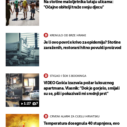
Na stotine maloljetnika lutaju ulicama:
"Očajne obitelji traže svoju djecu"
KRENULO OD BRZE HRANE
Je li ovo povrće krivo za epidemiju? Stotine
zaraženih, restorani hitno povukli proizvod
STIGAO I ŠOK S BOOKINGA
VIDEO Gošća izazvala požar luksuznog
apartmana. Vlasnik: "Dok je gorjelo, smijali
su se, pili i pokazivali mi srednji prst"
1:27
7
CRVENI ALARM ZA CIJELU HRVATSKU
Temperatura dosegnula 40 stupnjeva, evo