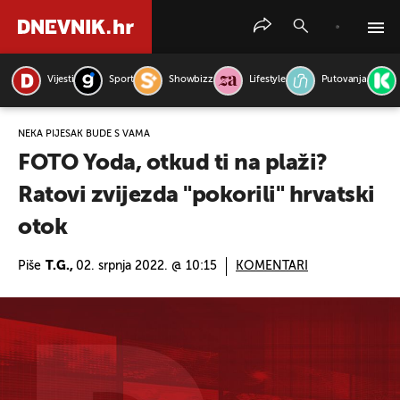
Vijesti
Sport
Showbizz
Lifestyle
Putovanja
PRETRAŽITE VIJESTI
NEKA PIJESAK BUDE S VAMA
FOTO Yoda, otkud ti na plaži?
Ratovi zvijezda "pokorili" hrvatski
otok
Piše
T.G.,
02. srpnja 2022. @ 10:15
KOMENTARI