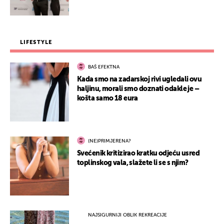
LIFESTYLE
BAŠ EFEKTNA
Kada smo na zadarskoj rivi ugledali ovu
haljinu, morali smo doznati odakle je –
košta samo 18 eura
(NE)PRIMJERENA?
Svećenik kritizirao kratku odjeću usred
toplinskog vala, slažete li se s njim?
NAJSIGURNIJI OBLIK REKREACIJE