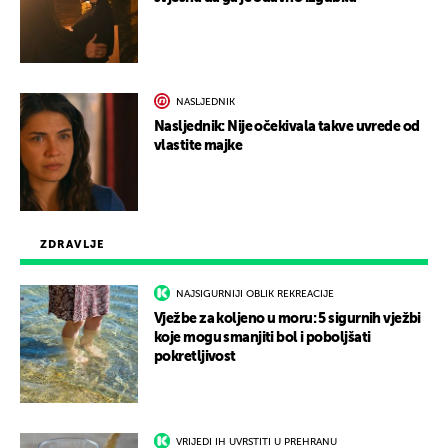
NASLJEDNIK
Nasljednik: Nije očekivala takve uvrede od
vlastite majke
ZDRAVLJE
NAJSIGURNIJI OBLIK REKREACIJE
Vježbe za koljeno u moru: 5 sigurnih vježbi
koje mogu smanjiti bol i poboljšati
pokretljivost
VRIJEDI IH UVRSTITI U PREHRANU