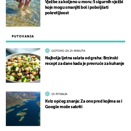
Vježbe za koljeno u moru: 5 sigurnih vježbi
koje mogu smanjiti bol i poboljšati
pokretljivost
PUTOVANJA
GOTOVO ZA 15 MINUTA
Najbolja ljetna salata od graha: Brzinski
recept za dane kada je prevruće za kuhanje
15 PITANJA
Kviz općeg znanja: Za one pred kojima se i
Google može sakriti