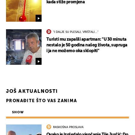
kada stiže promjena
"I DALJE SU PLESALI, VRIŠTALI..."
Turisti mu zapalili apartman: "U 30 minuta
nestalo je 50 godina našeg života, supruga
i ja ne možemo oka sklopiti"
JOŠ AKTUALNOSTI
PRONAĐITE ŠTO VAS ZANIMA
SHOW
RASKOŠNA PROSLAVA
Ovako je izgledalo vjenčanje Tije Jurčić: Do