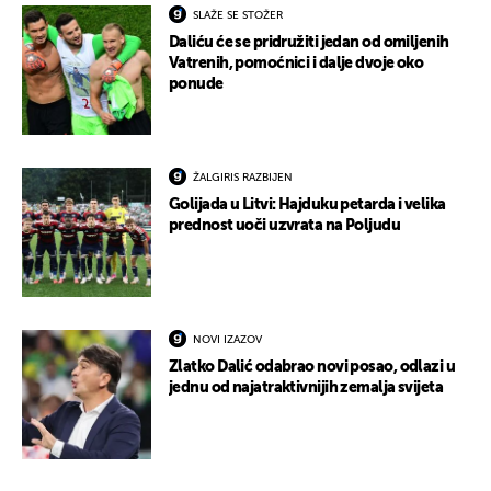
SLAŽE SE STOŽER
Daliću će se pridružiti jedan od omiljenih
Vatrenih, pomoćnici i dalje dvoje oko
ponude
ŽALGIRIS RAZBIJEN
Golijada u Litvi: Hajduku petarda i velika
prednost uoči uzvrata na Poljudu
NOVI IZAZOV
Zlatko Dalić odabrao novi posao, odlazi u
jednu od najatraktivnijih zemalja svijeta