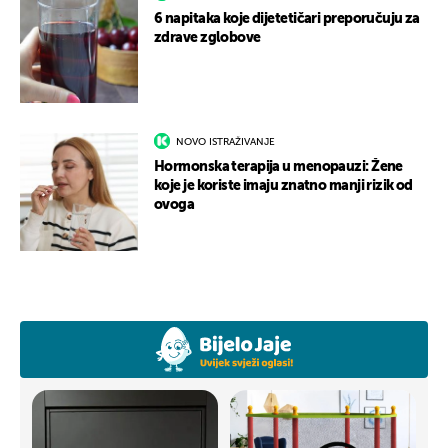
6 napitaka koje dijetetičari preporučuju za
zdrave zglobove
NOVO ISTRAŽIVANJE
Hormonska terapija u menopauzi: Žene
koje je koriste imaju znatno manji rizik od
ovoga