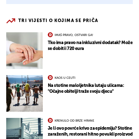
TRI VIJESTI O KOJIMA SE PRIČA
IMAŠ PRAVO, OSTVARI GA!
Tko ima pravo na inkluzivni dodatak? Može
se dobiti i 720 eura
KAOS U CEUTI
Na stotine maloljetnika lutaju ulicama:
"Očajne obitelji traže svoju djecu"
KRENULO OD BRZE HRANE
Je li ovo povrće krivo za epidemiju? Stotine
zaraženih, restorani hitno povukli proizvod