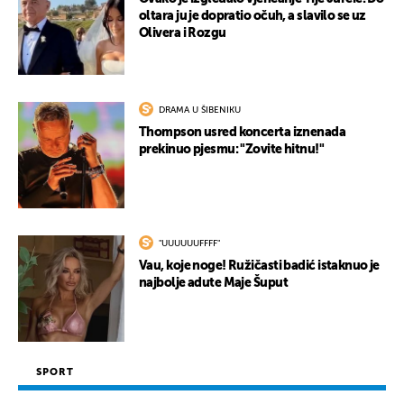
oltara ju je dopratio očuh, a slavilo se uz
Olivera i Rozgu
DRAMA U ŠIBENIKU
Thompson usred koncerta iznenada
prekinuo pjesmu: "Zovite hitnu!"
"UUUUUUFFFF"
UKLJUČITE NOTIFIKACIJE
Vau, koje noge! Ružičasti badić istaknuo je
najbolje adute Maje Šuput
SPORT