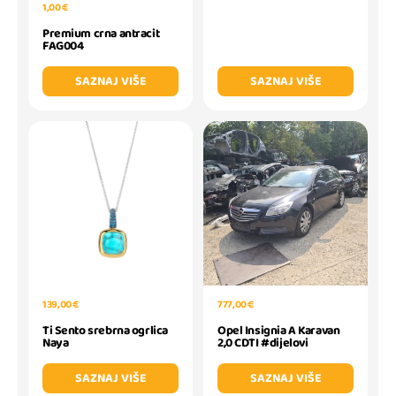
1,00 €
Premium crna antracit
FAG004
SAZNAJ VIŠE
SAZNAJ VIŠE
139,00 €
777,00 €
Ti Sento srebrna ogrlica
Opel Insignia A Karavan
Naya
2,0 CDTI #dijelovi
SAZNAJ VIŠE
SAZNAJ VIŠE