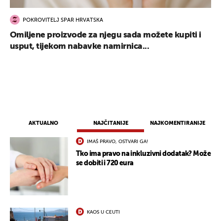
POKROVITELJ SPAR HRVATSKA
Omiljene proizvode za njegu sada možete kupiti i
usput, tijekom nabavke namirnica...
AKTUALNO
NAJČITANIJE
NAJKOMENTIRANIJE
IMAŠ PRAVO, OSTVARI GA!
Tko ima pravo na inkluzivni dodatak? Može
se dobiti i 720 eura
KAOS U CEUTI