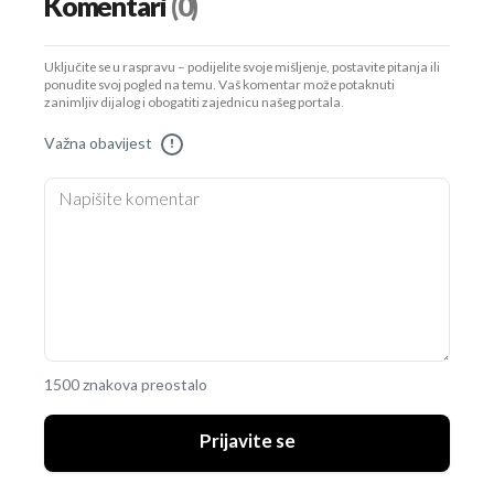
Komentari
(0)
Uključite se u raspravu – podijelite svoje mišljenje, postavite pitanja ili
ponudite svoj pogled na temu. Vaš komentar može potaknuti
zanimljiv dijalog i obogatiti zajednicu našeg portala.
Važna obavijest
!
1500 znakova preostalo
Prijavite se