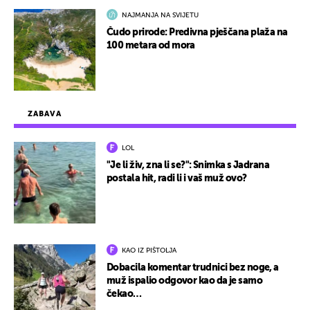
NAJMANJA NA SVIJETU
Čudo prirode: Predivna pješčana plaža na
100 metara od mora
ZABAVA
LOL
"Je li živ, zna li se?": Snimka s Jadrana
postala hit, radi li i vaš muž ovo?
KAO IZ PIŠTOLJA
Dobacila komentar trudnici bez noge, a
muž ispalio odgovor kao da je samo
čekao…