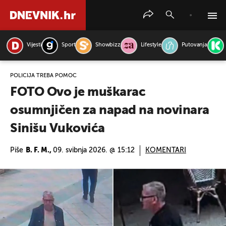
Vijesti
Sport
Showbizz
Lifestyle
Putovanja
PRETRAŽITE VIJESTI
POLICIJA TREBA POMOĆ
FOTO Ovo je muškarac
osumnjičen za napad na novinara
Sinišu Vukovića
Piše
B. F. M.,
09. svibnja 2026. @ 15:12
KOMENTARI