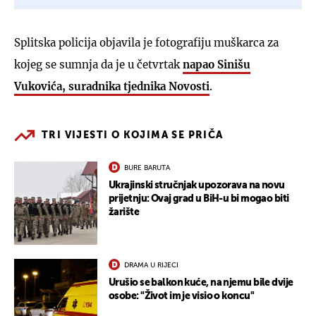
Splitska policija objavila je fotografiju muškarca za
kojeg se sumnja da je u četvrtak
napao
Sinišu
Vukovića
, suradnika tjednika Novosti
.
TRI VIJESTI O KOJIMA SE PRIČA
BURE BARUTA
Ukrajinski stručnjak upozorava na novu
prijetnju: Ovaj grad u BiH-u bi mogao biti
žarište
DRAMA U RIJECI
Urušio se balkon kuće, na njemu bile dvije
osobe: "Život im je visio o koncu"