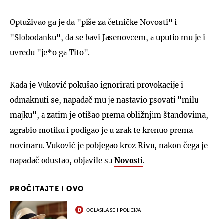
Optuživao ga je da "piše za četničke Novosti" i
"Slobodanku", da se bavi Jasenovcem, a uputio mu je i
uvredu "je*o ga Tito".
Kada je Vuković pokušao ignorirati provokacije i
odmaknuti se, napadač mu je nastavio psovati "milu
majku", a zatim je otišao prema obližnjim štandovima,
zgrabio motiku i podigao je u zrak te krenuo prema
novinaru. Vuković je pobjegao kroz Rivu, nakon čega je
napadač odustao, objavile su
Novosti
.
PROČITAJTE I OVO
OGLASILA SE I POLICIJA