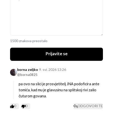
1500 znakova preostalo
Prijavite se
borna zeljko
9. svi. 2026 13:26
@borna0825
pa ovo na slici je prosvjetitelj JNA podoficira ante
tomića, kad mu je glavusinu na splitskoj rivi zalio
čuturom govana.
0
0
ODGOVORITE