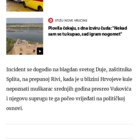
STIŽU NOVE VRUĆINE
Plovila čekaju, s dna izviru čuda: "Nekad
sam se tu kupao, sad igram nogomet"
Incident se dogodio na blagdan svetog Duje, zaštitnika
Splita, na prepunoj Rivi, kada je u blizini Hrvojeve kule
nepoznati muškarac srednjih godina presreo Vukovića
i njegovu suprugu te ga počeo vrijeđati na političkoj
osnovi.