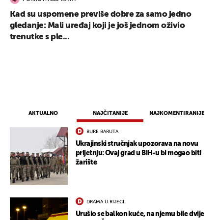
Kad su uspomene previše dobre za samo jedno
gledanje: Mali uređaj koji je još jednom oživio
trenutke s ple...
AKTUALNO
NAJČITANIJE
NAJKOMENTIRANIJE
BURE BARUTA
Ukrajinski stručnjak upozorava na novu
prijetnju: Ovaj grad u BiH-u bi mogao biti
žarište
DRAMA U RIJECI
Urušio se balkon kuće, na njemu bile dvije