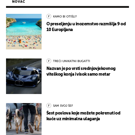
NOVAC
KAMO BI OTIŠLI?
O preseljenju u inozemstvo razmišlja 9 od
10 Europljana
TREĆI UNIKATNI BUGATTI
Nazvan je po vrsti srednjovjekovnog
viteškog konja i visok samo metar
SAM SVOJ ŠEF
Šest poslova koje možete pokrenuti od
kuće uz minimalna ulaganja