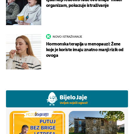
Ljudi koji redovito rade ovo imaju “mlađi”
organizam, pokazuje istraživanje
NOVO ISTRAŽIVANJE
Hormonska terapija u menopauzi: Žene
koje je koriste imaju znatno manji rizik od
ovoga