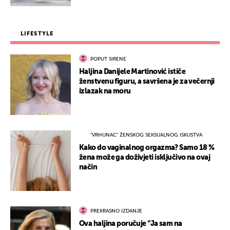
LIFESTYLE
POPUT SIRENE
Haljina Danijele Martinović ističe
ženstvenu figuru, a savršena je za večernji
izlazak na moru
"VRHUNAC" ŽENSKOG SEKSUALNOG ISKUSTVA
Kako do vaginalnog orgazma? Samo 18 %
žena može ga doživjeti isključivo na ovaj
način
PREKRASNO IZDANJE
Ova haljina poručuje “Ja sam na