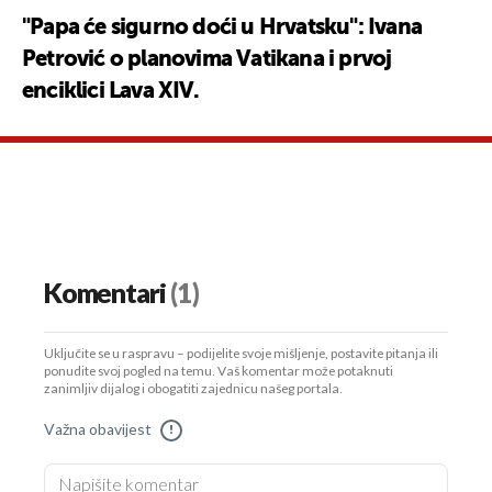
"Papa će sigurno doći u Hrvatsku": Ivana
Petrović o planovima Vatikana i prvoj
enciklici Lava XIV.
Komentari
(1)
Uključite se u raspravu – podijelite svoje mišljenje, postavite pitanja ili
ponudite svoj pogled na temu. Vaš komentar može potaknuti
zanimljiv dijalog i obogatiti zajednicu našeg portala.
Važna obavijest
!