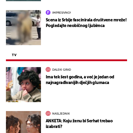
IMPRESIVNO!
Scena iz Srbije fascinirala društvene mreže!
Pogledajte neobičnog ljubimca
TV
DALEKI GRAD
Ima tek šest godina, a već je jedan od
najnagrađivanijih dječjih glumaca
NASLJEDNIK
ANKETA: Koju ženu bi Serhat trebao
izabrati?