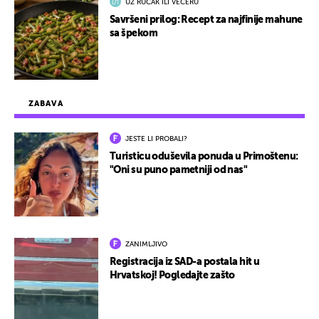
UZ RUČAK ILI VEČERU
Savršeni prilog: Recept za najfinije mahune
sa špekom
ZABAVA
JESTE LI PROBALI?
Turisticu oduševila ponuda u Primoštenu:
"Oni su puno pametniji od nas"
ZANIMLJIVO
Registracija iz SAD-a postala hit u
Hrvatskoj! Pogledajte zašto