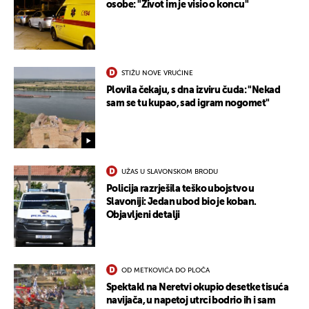
osobe: "Život im je visio o koncu"
STIŽU NOVE VRUĆINE
Plovila čekaju, s dna izviru čuda: "Nekad
sam se tu kupao, sad igram nogomet"
UŽAS U SLAVONSKOM BRODU
Policija razrješila teško ubojstvo u
Slavoniji: Jedan ubod bio je koban.
Objavljeni detalji
OD METKOVIĆA DO PLOČA
Spektakl na Neretvi okupio desetke tisuća
navijača, u napetoj utrci bodrio ih i sam