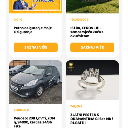
0,01 €
120.000,00 €
Putno osiguranje Moje
ISTRA, CEROVLJE -
Osiguranje
samostojeća kuća s
okućnicom
SAZNAJ VIŠE
SAZNAJ VIŠE
745,00 €
6.300,00 €
ZLATNI PRSTEN S
Peugeot 208 1,2 VTi, 2014
DIJAMANTIMA 0.16ct 14K /
g, 94000, kartice 24/36
R1, RATE !
rata