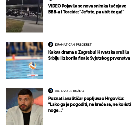
VIDEO Pojavila se nova snimka tučnjave
BBB-a i Torcide: "Je*ote, pa ubit će ga!"
DRAMATIČAN PREOKRET
Kakva drama u Zagrebu! Hrvatska srušila
Srbiju i izborila finale Svjetskog prvenstva
AU, OVO JE RUŽNO
Poznati analitičar popljuvao Hrgovića:
"Lako ga je pogoditi, ne kreće se, ne koristi
noge..."