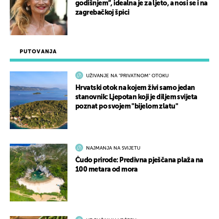
godišnjem”, idealna je za ljeto, a nosi se i na
zagrebačkoj špici
PUTOVANJA
UŽIVANJE NA "PRIVATNOM" OTOKU
Hrvatski otok na kojem živi samo jedan
stanovnik: Ljepotan koji je diljem svijeta
poznat po svojem "bijelom zlatu"
NAJMANJA NA SVIJETU
Čudo prirode: Predivna pješčana plaža na
100 metara od mora