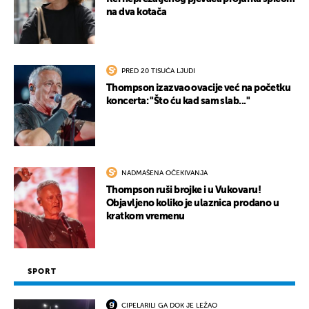
na dva kotača
PRED 20 TISUĆA LJUDI
Thompson izazvao ovacije već na početku
koncerta: "Što ću kad sam slab..."
NADMAŠENA OČEKIVANJA
Thompson ruši brojke i u Vukovaru!
Objavljeno koliko je ulaznica prodano u
kratkom vremenu
SPORT
CIPELARILI GA DOK JE LEŽAO