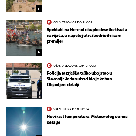
OD METKOVIĆA DO PLOČA
Spektakl na Neretvi okupio desetke tisuća
navijača, u napetoj utrci bodrio ih i sam
premijer
UŽAS U SLAVONSKOM BRODU
Policija razrješila teško ubojstvo u
Slavoniji: Jedan ubod bio je koban.
Objavljeni detalji
VREMENSKA PROGNOZA
Novi rast temperatura: Meteorolog donosi
detalje