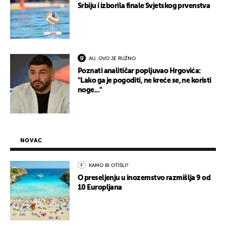
Srbiju i izborila finale Svjetskog prvenstva
AU, OVO JE RUŽNO
Poznati analitičar popljuvao Hrgovića:
"Lako ga je pogoditi, ne kreće se, ne koristi
noge..."
NOVAC
KAMO BI OTIŠLI?
O preseljenju u inozemstvo razmišlja 9 od
10 Europljana