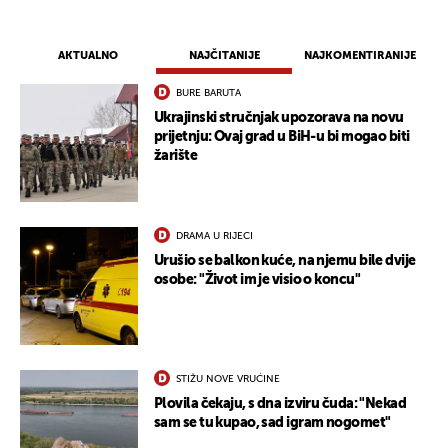
AKTUALNO
NAJČITANIJE
NAJKOMENTIRANIJE
BURE BARUTA
Ukrajinski stručnjak upozorava na novu
prijetnju: Ovaj grad u BiH-u bi mogao biti
žarište
DRAMA U RIJECI
Urušio se balkon kuće, na njemu bile dvije
osobe: "Život im je visio o koncu"
STIŽU NOVE VRUĆINE
Plovila čekaju, s dna izviru čuda: "Nekad
sam se tu kupao, sad igram nogomet"