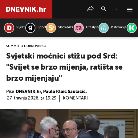
Vijesti
Sport
Showbizz
Lifestyle
Putovanja
PRETRAŽITE VIJESTI
SUMMIT U DUBROVNIKU
Svjetski moćnici stižu pod Srđ:
"Svijet se brzo mijenja, ratišta se
brzo mijenjaju"
Piše
DNEVNIK.hr, Paula Klaić Saulačić,
27. travnja 2026. @ 19:29
KOMENTARI