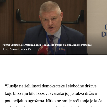
Paweł Czerwiński, veleposlanik Republike Poljske u Republici Hrvatskoj.
Foto: Dnevnik Nove TV
“Rusija ne želi imati demokratske i slobodne države
koje bi za nju bile izazov, svakako joj je takva država
potencijalno ugrožena. Nitko ne smije reći moja je kuća