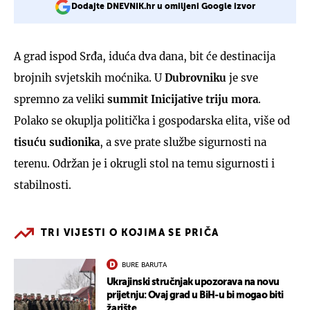
Dodajte DNEVNIK.hr u omiljeni Google izvor
A grad ispod Srđa, iduća dva dana, bit će destinacija
brojnih svjetskih moćnika. U
Dubrovniku
je sve
spremno za veliki
summit Inicijative triju mora
.
Polako se okuplja politička i gospodarska elita, više od
tisuću sudionika
, a sve prate službe sigurnosti na
terenu. Održan je i okrugli stol na temu sigurnosti i
stabilnosti.
TRI VIJESTI O KOJIMA SE PRIČA
BURE BARUTA
Ukrajinski stručnjak upozorava na novu
prijetnju: Ovaj grad u BiH-u bi mogao biti
žarište