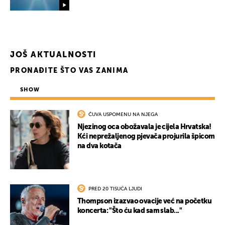
JOŠ AKTUALNOSTI
PRONAĐITE ŠTO VAS ZANIMA
SHOW
ČUVA USPOMENU NA NJEGA
Njezinog oca obožavala je cijela Hrvatska!
Kći neprežaljenog pjevača projurila špicom
na dva kotača
PRED 20 TISUĆA LJUDI
Thompson izazvao ovacije već na početku
koncerta: "Što ću kad sam slab..."