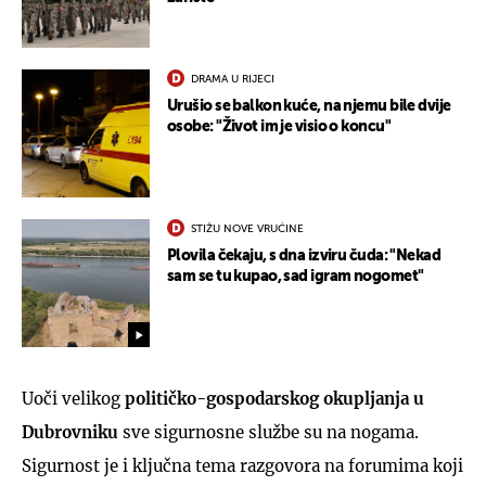
DRAMA U RIJECI
Urušio se balkon kuće, na njemu bile dvije
osobe: "Život im je visio o koncu"
STIŽU NOVE VRUĆINE
Plovila čekaju, s dna izviru čuda: "Nekad
sam se tu kupao, sad igram nogomet"
Uoči velikog
političko-gospodarskog okupljanja u
Dubrovniku
sve sigurnosne službe su na nogama.
Sigurnost je i ključna tema razgovora na forumima koji