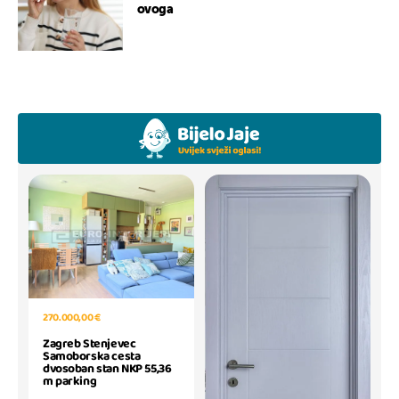
ovoga
270.000,00 €
Zagreb Stenjevec
Samoborska cesta
dvosoban stan NKP 55,36
m parking