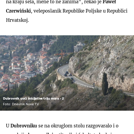
na kraju sela, mene to ne zanima”, rekao je
Paweł
Czerwiński
, veleposlanik Republike Poljske u Republici
Hrvatskoj.
Dubrovnik uoči Inicijative triju mora - 2
Foto: Dnevnik Nove TV
U
Dubrovniku
se na okruglom stolu razgovaralo i o