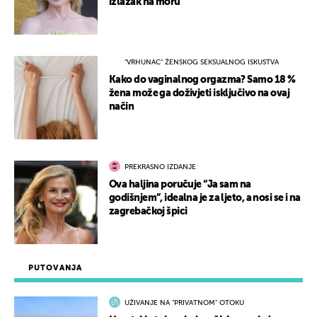
izlazak na moru
"VRHUNAC" ŽENSKOG SEKSUALNOG ISKUSTVA
Kako do vaginalnog orgazma? Samo 18 %
žena može ga doživjeti isključivo na ovaj
način
PREKRASNO IZDANJE
Ova haljina poručuje “Ja sam na
godišnjem”, idealna je za ljeto, a nosi se i na
zagrebačkoj špici
PUTOVANJA
UŽIVANJE NA "PRIVATNOM" OTOKU