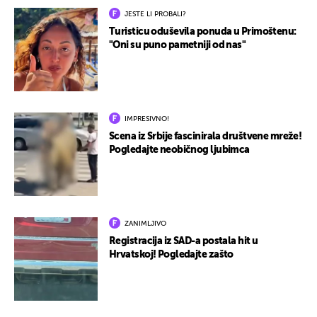
JESTE LI PROBALI?
Turisticu oduševila ponuda u Primoštenu:
"Oni su puno pametniji od nas"
IMPRESIVNO!
Scena iz Srbije fascinirala društvene mreže!
Pogledajte neobičnog ljubimca
ZANIMLJIVO
Registracija iz SAD-a postala hit u
Hrvatskoj! Pogledajte zašto