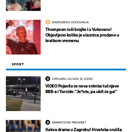
NADMAŠENA OČEKIVANJA
Thompson ruši brojke i u Vukovaru!
Objavljeno koliko je ulaznica prodano u
kratkom vremenu
SPORT
CIPELARILI GA DOK JE LEŽAO
VIDEO Pojavila se nova snimka tučnjave
BBB-a i Torcide: "Je*ote, pa ubit će ga!"
DRAMATIČAN PREOKRET
Kakva drama u Zagrebu! Hrvatska srušila