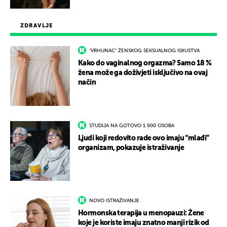
ZDRAVLJE
"VRHUNAC" ŽENSKOG SEKSUALNOG ISKUSTVA
Kako do vaginalnog orgazma? Samo 18 %
žena može ga doživjeti isključivo na ovaj
način
STUDIJA NA GOTOVO 1.900 OSOBA
Ljudi koji redovito rade ovo imaju “mlađi”
organizam, pokazuje istraživanje
NOVO ISTRAŽIVANJE
Hormonska terapija u menopauzi: Žene
koje je koriste imaju znatno manji rizik od