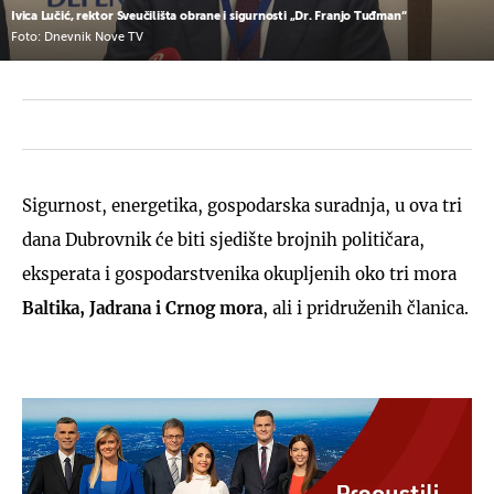
Ivica Lučić, rektor Sveučilišta obrane i sigurnosti „Dr. Franjo Tuđman“
Foto: Dnevnik Nove TV
Sigurnost, energetika, gospodarska suradnja, u ova tri
dana Dubrovnik će biti sjedište brojnih političara,
eksperata i gospodarstvenika okupljenih oko tri mora
Baltika, Jadrana i Crnog mora
, ali i pridruženih članica.