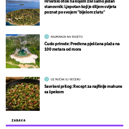
Hrvatski otok na kojem živi samo jedan
stanovnik: Ljepotan koji je diljem svijeta
poznat po svojem "bijelom zlatu"
NAJMANJA NA SVIJETU
Čudo prirode: Predivna pješčana plaža na
100 metara od mora
UZ RUČAK ILI VEČERU
Savršeni prilog: Recept za najfinije mahune
sa špekom
ZABAVA