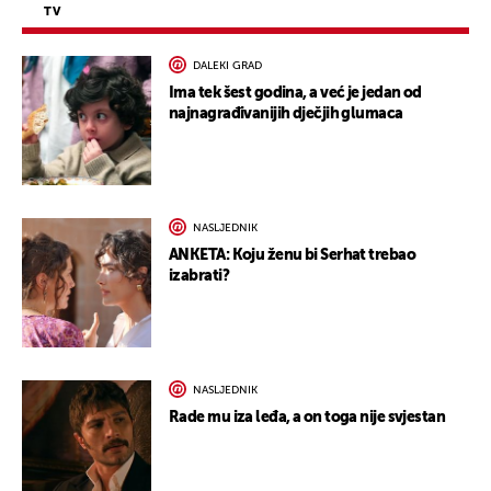
TV
DALEKI GRAD
Ima tek šest godina, a već je jedan od
najnagrađivanijih dječjih glumaca
NASLJEDNIK
ANKETA: Koju ženu bi Serhat trebao
izabrati?
NASLJEDNIK
Rade mu iza leđa, a on toga nije svjestan