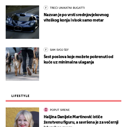
TREĆI UNIKATNI BUGATTI
Nazvan je po vrsti srednjovjekovnog
viteškog konja i visok samo metar
SAM SVOJ ŠEF
Šest poslova koje možete pokrenuti od
kuće uz minimalna ulaganja
LIFESTYLE
POPUT SIRENE
Haljina Danijele Martinović ističe
ženstvenu figuru, a savršena je za večernji