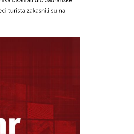
ika blokirali dio Jadranske
i turista zakasnili su na