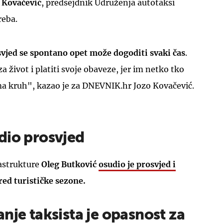
 Kovačević
, predsejdnik Udruženja autotaksi
reba.
vjed se spontano opet može dogoditi svaki čas
.
a život i platiti svoje obaveze, jer im netko tko
UKLJUČITE NOTIFIKACIJE
ma kruh", kazao je za DNEVNIK.hr Jozo Kovačević.
dio prosvjed
rastrukture
Oleg Butković
osudio je prosvjed i
ed turističke sezone.
nje taksista je opasnost za