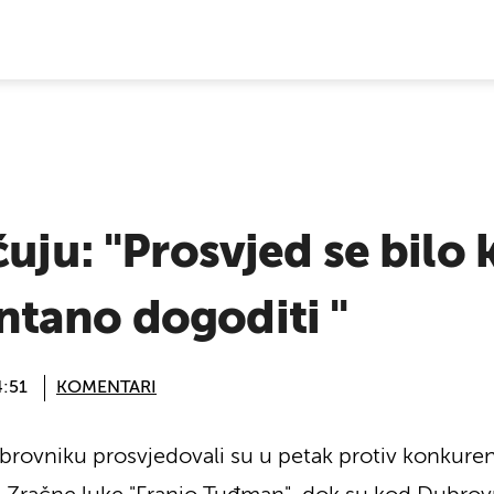
E VIJESTI
čuju: "Prosvjed se bilo
tano dogoditi "
4:51
KOMENTARI
Dubrovniku prosvjedovali su u petak protiv konkure