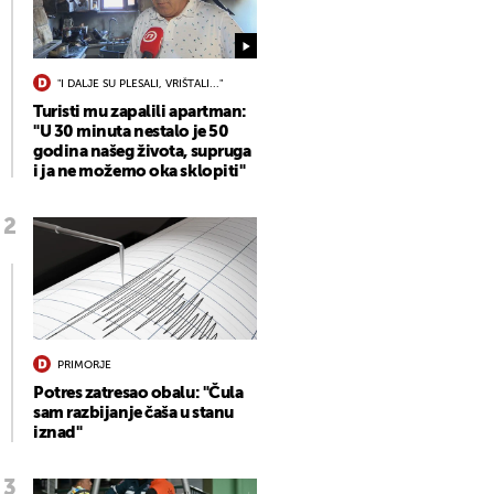
"I DALJE SU PLESALI, VRIŠTALI..."
Turisti mu zapalili apartman:
"U 30 minuta nestalo je 50
godina našeg života, supruga
i ja ne možemo oka sklopiti"
PRIMORJE
Potres zatresao obalu: "Čula
sam razbijanje čaša u stanu
iznad"