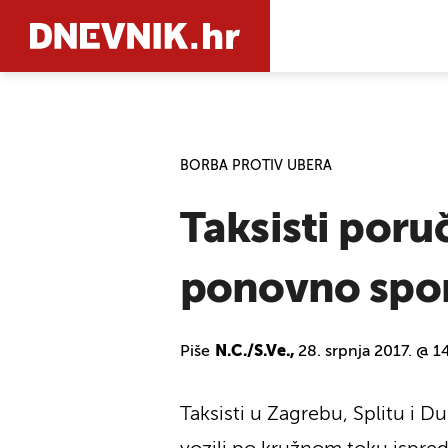
PRETRAŽIT
BORBA PROTIV UBERA
Taksisti poru
ponovno spon
Piše
N.C./S.Ve.,
28. srpnja 2017. @ 1
Taksisti u Zagrebu, Splitu i 