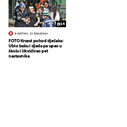
14
8 MRTVIH, 15 RANJENIH
FOTO Krvavi pohod dječaka:
Ubio baku i djeda pa upao u
školu i likvidirao pet
nastavnika