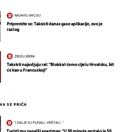
NAJAVILI AKCIJU
Pripremite se: Taksisti danas gase aplikacije, ovo je
razlog
ZBOG UBERA
Taksisti najavljuju rat: "Blokirat ćemo cijelu Hrvatsku, bit
će kao u Francuskoj!"
IMA SE PRIČA
"I DALJE SU PLESALI, VRIŠTALI..."
Turisti mu zapalili apartman: "U 30 minuta nestalo je 50