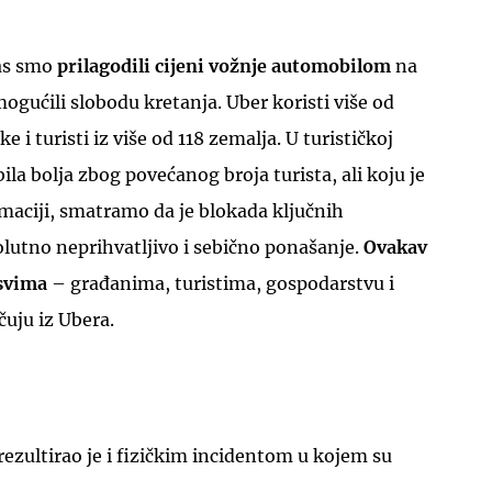
as smo
prilagodili cijeni vožnje automobilom
na
gućili slobodu kretanja. Uber koristi više od
 i turisti iz više od 118 zemalja. U turističkoj
bila bolja zbog povećanog broja turista, ali koju je
maciji, smatramo da je blokada ključnih
solutno neprihvatljivo i sebično ponašanje.
Ovakav
 svima
– građanima, turistima, gospodarstvu i
čuju iz Ubera.
ezultirao je i fizičkim incidentom u kojem su