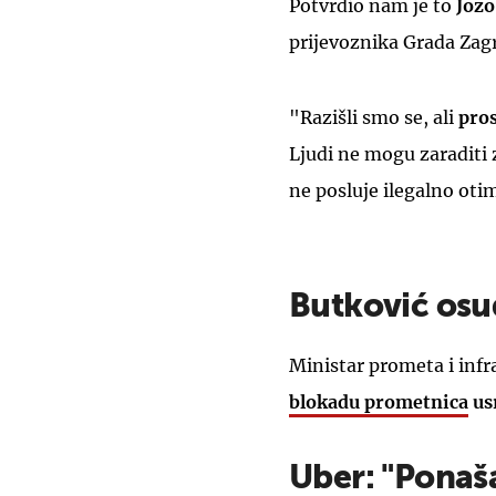
Potvrdio nam je to
Jozo
prijevoznika Grada Zag
"Razišli smo se, ali
pros
Ljudi ne mogu zaraditi z
ne posluje ilegalno oti
Butković osu
Ministar prometa i inf
blokadu prometnica
usr
Uber: "Ponaša