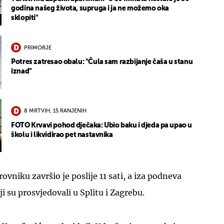
godina našeg života, supruga i ja ne možemo oka
sklopiti"
PRIMORJE
Potres zatresao obalu: "Čula sam razbijanje čaša u stanu
iznad"
8 MRTVIH, 15 RANJENIH
FOTO Krvavi pohod dječaka: Ubio baku i djeda pa upao u
školu i likvidirao pet nastavnika
ovniku završio je poslije 11 sati, a iza podneva
koji su prosvjedovali u Splitu i Zagrebu.