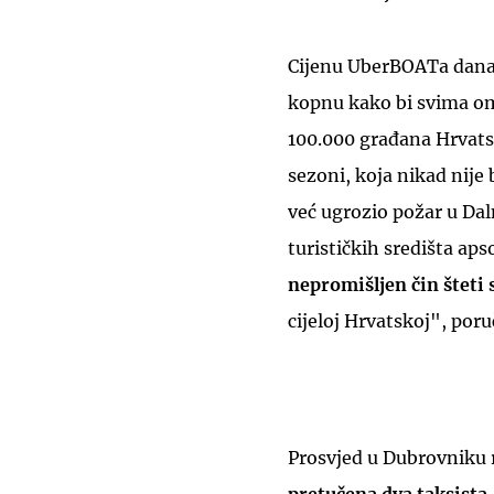
Cijenu UberBOATa dan
kopnu kako bi svima omo
100.000 građana Hrvatske
sezoni, koja nikad nije 
već ugrozio požar u Dal
turističkih središta ap
nepromišljen čin šteti
cijeloj Hrvatskoj", poru
Prosvjed u Dubrovniku r