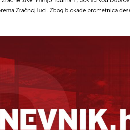
 Zračne luke "Franjo Tuđman", dok su kod Dubrovn
prema Zračnoj luci. Zbog blokade prometnica desec