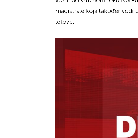
vozili po kružnom toku ispred
magistrale koja također vodi 
letove.