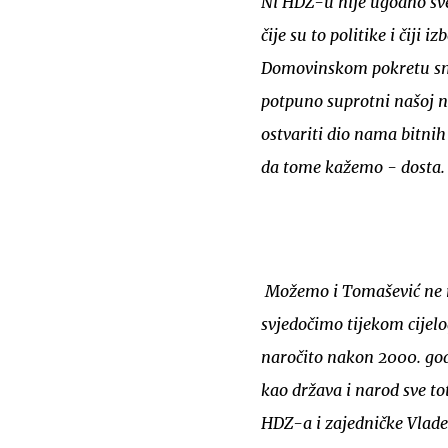
Ni HDZ-u nije ugodno sve
čije su to politike i čiji 
Domovinskom pokretu smo 
potpuno suprotni našoj 
ostvariti dio nama bitnih
da tome kažemo - dosta.
Možemo i Tomašević ne r
svjedočimo tijekom cijel
naročito nakon 2000. god
kao država i narod sve to
HDZ-a i zajedničke Vlad