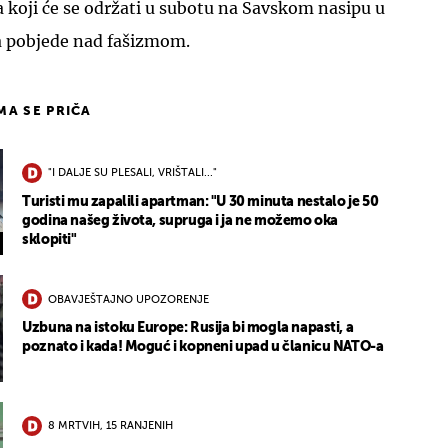
 koji će se održati u subotu na Savskom nasipu u
 pobjede nad fašizmom.
IMA SE PRIČA
"I DALJE SU PLESALI, VRIŠTALI..."
Turisti mu zapalili apartman: "U 30 minuta nestalo je 50
godina našeg života, supruga i ja ne možemo oka
sklopiti"
OBAVJEŠTAJNO UPOZORENJE
Uzbuna na istoku Europe: Rusija bi mogla napasti, a
poznato i kada! Moguć i kopneni upad u članicu NATO-a
8 MRTVIH, 15 RANJENIH