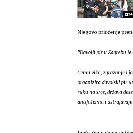
14
Njegovo prioćenje preno
"Đavolji pir u Zagrebu j
Čemu vika, zgražanje i j
organizira đavolski pir u
ruku na srce, država des
antifašizma i ustrajavaju
Inače, čemu danas antifaš