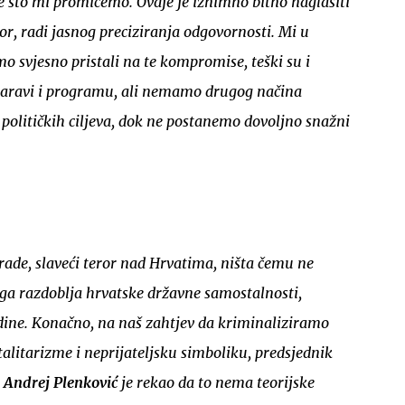
 što mi promičemo. Ovdje je iznimno bitno naglasiti
izbor, radi jasnog preciziranja odgovornosti. Mi u
svjesno pristali na te kompromise, teški su i
naravi i programu, ali nemamo drugog načina
 političkih ciljeva, dok ne postanemo dovoljno snažni
ade, slaveći teror nad Hrvatima, ništa čemu ne
oga razdoblja hrvatske državne samostalnosti,
ine. Konačno, na naš zahtjev da kriminaliziramo
talitarizme i neprijateljsku simboliku, predsjednik
e
Andrej Plenković
je rekao da to nema teorijske