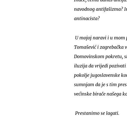
navodnog antifašizma? Im
antinacista?
U mojoj naravi i u mom p
Tomašević i zagrebačka vla
Domovinskom pokretu, s
iluzija da vrijedi pozivat
pokolje jugoslavenske k
sumnjam da je s tim presr
većinske birače našega k
Prestanimo se lagati.