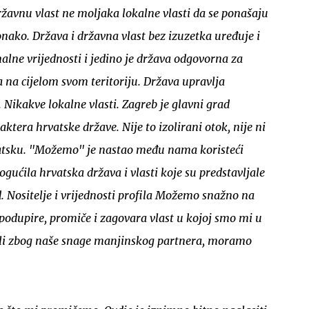
ržavnu vlast ne moljaka lokalne vlasti da se ponašaju
 onako. Država i državna vlast bez izuzetka uređuje i
nalne vrijednosti i jedino je država odgovorna za
a na cijelom svom teritoriju. Država upravlja
Nikakve lokalne vlasti. Zagreb je glavni grad
aktera hrvatske države. Nije to izolirani otok, nije ni
vatsku. "Možemo" je nastao među nama koristeći
gućila hrvatska država i vlasti koje su predstavljale
Nositelje i vrijednosti profila Možemo snažno na
 podupire, promiče i zagovara vlast u kojoj smo mi u
 ali zbog naše snage manjinskog partnera, moramo