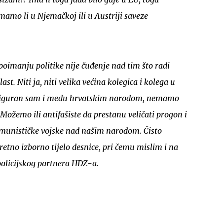
amo li u Njemačkoj ili u Austriji saveze
oimanju politike nije čuđenje nad tim što radi
st. Niti ja, niti velika većina kolegica i kolega u
UKLJUČITE NOTIFIKACIJE
iguran sam i među hrvatskim narodom, nemamo
i Možemo ili antifašiste da prestanu veličati progon i
omunističke vojske nad našim narodom. Čisto
etno izborno tijelo desnice, pri čemu mislim i na
oalicijskog partnera HDZ-a.