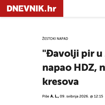
PRETRAŽIT
ŽESTOKI NAPAD
"Đavolji pir 
napao HDZ, n
kresova
Piše
A. L.,
09. svibnja 2026. @ 12:15