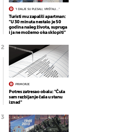
"I DALJE SU PLESALI, VRIŠTALI..."
Turisti mu zapalili apartman:
"U 30 minuta nestalo je 50
godina našeg života, supruga
i ja ne možemo oka sklopiti"
PRIMORJE
Potres zatresao obalu: "Čula
sam razbijanje čaša u stanu
iznad"