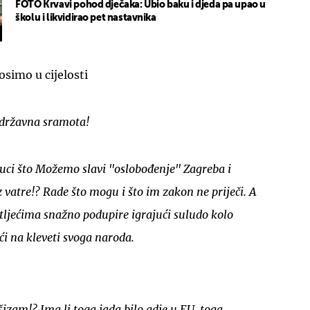
FOTO Krvavi pohod dječaka: Ubio baku i djeda pa upao u
školu i likvidirao pet nastavnika
simo u cijelosti
e državna sramota!
auci što Možemo slavi "oslobođenje" Zagreba i
z vatre!? Rade što mogu i što im zakon ne priječi. A
etljećima snažno podupire igrajući suludo kolo
ći na kleveti svoga naroda.
izam!? Ima li toga jada bilo gdje u EU, toga