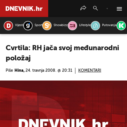
Vijesti
Sport
Showbizz
Lifestyle
Putovanja
PRETRAŽITE VIJESTI
Cvrtila: RH jača svoj međunarodni
položaj
Piše
Hina,
24. travnja 2008. @ 20:31
KOMENTARI