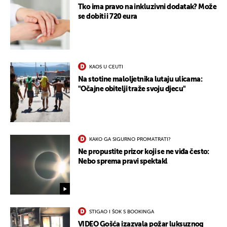
Tko ima pravo na inkluzivni dodatak? Može
se dobiti i 720 eura
KAOS U CEUTI
Na stotine maloljetnika lutaju ulicama:
"Očajne obitelji traže svoju djecu"
KAKO GA SIGURNO PROMATRATI?
Ne propustite prizor koji se ne viđa često:
Nebo sprema pravi spektakl
STIGAO I ŠOK S BOOKINGA
VIDEO Gošća izazvala požar luksuznog