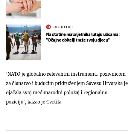
KAOS U CEUTI
Na stotine maloljetnika lutaju ulicama:
"Očajne obitelji traže svoju djecu"
'NATO je globalno relevantni instrument...pozivnicom
za članstvo i budućim pridruženjem Savezu Hrvatska je
ojačala svoj međunarodni položaj i regionalnu
poziciju', kazao je Cvrtila.