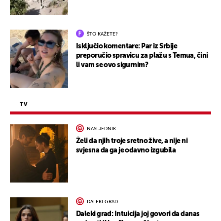
ŠTO KAŽETE?
Isključio komentare: Par iz Srbije
preporučio spravicu za plažu s Temua, čini
li vam se ovo sigurnim?
TV
NASLJEDNIK
Želi da njih troje sretno žive, a nije ni
svjesna da ga je odavno izgubila
DALEKI GRAD
Daleki grad: Intuicija joj govori da danas