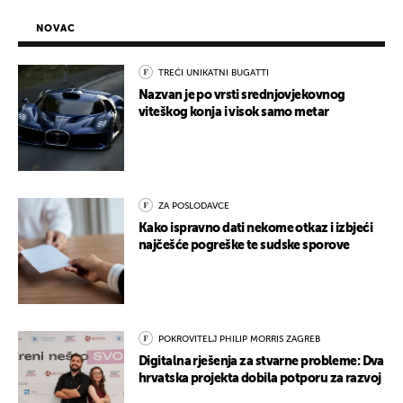
NOVAC
TREĆI UNIKATNI BUGATTI
Nazvan je po vrsti srednjovjekovnog
viteškog konja i visok samo metar
ZA POSLODAVCE
Kako ispravno dati nekome otkaz i izbjeći
najčešće pogreške te sudske sporove
POKROVITELJ PHILIP MORRIS ZAGREB
Digitalna rješenja za stvarne probleme: Dva
hrvatska projekta dobila potporu za razvoj