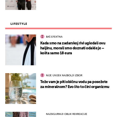
LIFESTYLE
BAŠ EFEKTNA
Kada smo na zadarskoj rivi ugledali ovu
haljinu, morali smo doznati odakle je –
košta samo 18 eura
NIJE UVIJEK NAJBOLJI IZBOR
Teže vam je piti običnu vodu pa posežete
za mineralnom? Evo što to čini organizmu
NAJSIGURNIJI OBLIK REKREACIJE