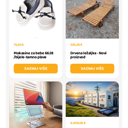
15,00 €
220,00 €
Mokasine za bebe 6628
Drvena ležaljka - Novi
/bijele-tamno plave
proizvod
SAZNAJ VIŠE
SAZNAJ VIŠE
9.400,00 €