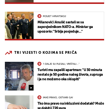
POSJET HRVATSKOJ
Milanović i Anušić sastali se sa
zapovjednikom NATO-a. Ministar ga
upozorio: "Srbija posjeduje..."
TRI VIJESTI O KOJIMA SE PRIČA
"I DALJE SU PLESALI, VRIŠTALI..."
Turisti mu zapalili apartman: "U 30 minuta
nestalo je 50 godina našeg života, supruga
i ja ne možemo oka sklopiti"
IMAŠ PRAVO, OSTVARI GA!
Tko ima pravo na inkluzivni dodatak? Može
se dobiti i 720 eura