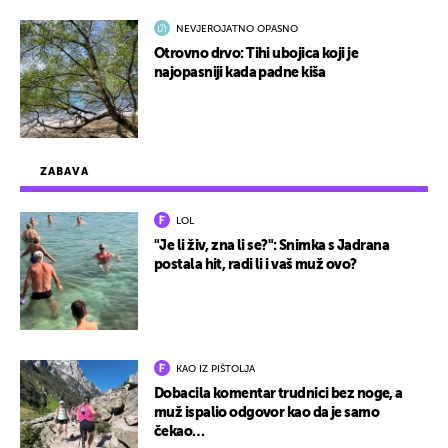
NEVJEROJATNO OPASNO
Otrovno drvo: Tihi ubojica koji je
najopasniji kada padne kiša
ZABAVA
LOL
"Je li živ, zna li se?": Snimka s Jadrana
postala hit, radi li i vaš muž ovo?
KAO IZ PIŠTOLJA
Dobacila komentar trudnici bez noge, a
muž ispalio odgovor kao da je samo
čekao…