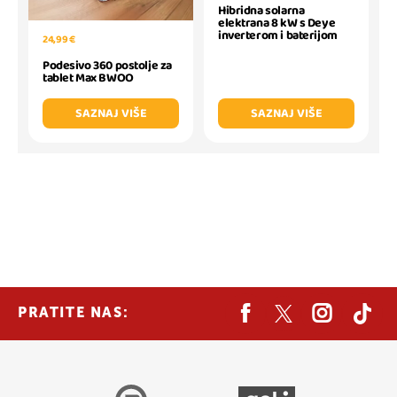
Hibridna solarna
elektrana 8 kW s Deye
inverterom i baterijom
24,99 €
Podesivo 360 postolje za
tablet Max BWOO
SAZNAJ VIŠE
SAZNAJ VIŠE
PRATITE NAS: