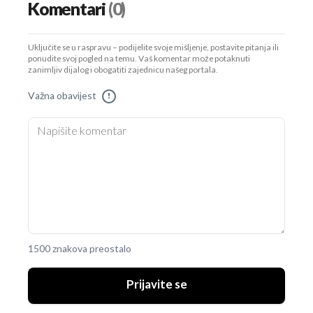
Komentari
(0)
Uključite se u raspravu – podijelite svoje mišljenje, postavite pitanja ili
ponudite svoj pogled na temu. Vaš komentar može potaknuti
zanimljiv dijalog i obogatiti zajednicu našeg portala.
Važna obavijest
!
1500 znakova preostalo
Prijavite se