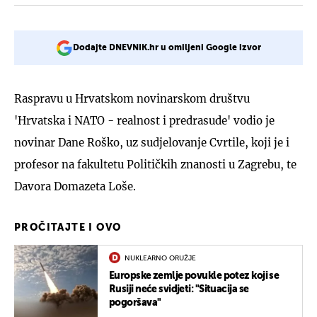
Dodajte DNEVNIK.hr u omiljeni Google izvor
Raspravu u Hrvatskom novinarskom društvu
'Hrvatska i NATO - realnost i predrasude' vodio je
novinar Dane Roško, uz sudjelovanje Cvrtile, koji je i
profesor na fakultetu Političkih znanosti u Zagrebu, te
Davora Domazeta Loše.
PROČITAJTE I OVO
NUKLEARNO ORUŽJE
Europske zemlje povukle potez koji se
Rusiji neće svidjeti: "Situacija se
pogoršava"