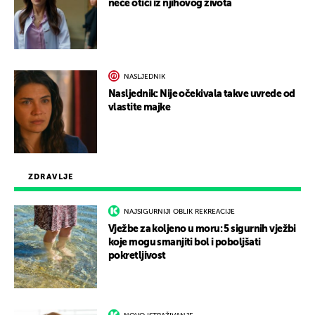
neće otići iz njihovog života
NASLJEDNIK
Nasljednik: Nije očekivala takve uvrede od
vlastite majke
ZDRAVLJE
NAJSIGURNIJI OBLIK REKREACIJE
Vježbe za koljeno u moru: 5 sigurnih vježbi
koje mogu smanjiti bol i poboljšati
pokretljivost