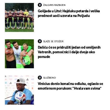
ŽALGIRIS RAZBIJEN
Golijada u Litvi: Hajduku petarda i velika
prednost uoči uzvrata na Poljudu
SLAŽE SE STOŽER
Daliću će se pridružiti jedan od omiljenih
Vatrenih, pomoćnici i dalje dvoje oko
ponude
SLUŽBENO
Vinicius donio konačnu odluku, oglasio se
emotivnom porukom: "Hvala vam svima"