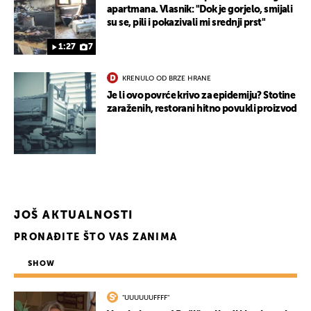
apartmana. Vlasnik: "Dok je gorjelo, smijali
su se, pili i pokazivali mi srednji prst"
1:27
7
KRENULO OD BRZE HRANE
Je li ovo povrće krivo za epidemiju? Stotine
UKLJUČITE NOTIFIKACIJE
zaraženih, restorani hitno povukli proizvod
JOŠ AKTUALNOSTI
PRONAĐITE ŠTO VAS ZANIMA
SHOW
"UUUUUUFFFF"