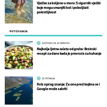
Vježbe za koljeno u moru: 5 sigurnih vježbi
koje mogu smanjiti bol i poboljšati
pokretljivost
PUTOVANJA
GOTOVO ZA 15 MINUTA
Najbolja ljetna salata od graha: Brzinski
recept za dane kada je prevruće za kuhanje
15 PITANJA
Kviz općeg znanja: Za one pred kojima se i
Google može sakriti