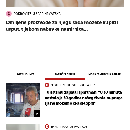
POKROVITELJ SPAR HRVATSKA
Omiljene proizvode za njegu sada možete kupiti i
usput, tijekom nabavke namirnica...
AKTUALNO
NAJČITANIJE
NAJKOMENTIRANIJE
"I DALJE SU PLESALI, VRIŠTALI..."
Turisti mu zapalili apartman: "U 30 minuta
nestalo je 50 godina našeg života, supruga
i ja ne možemo oka sklopiti"
IMAŠ PRAVO, OSTVARI GA!