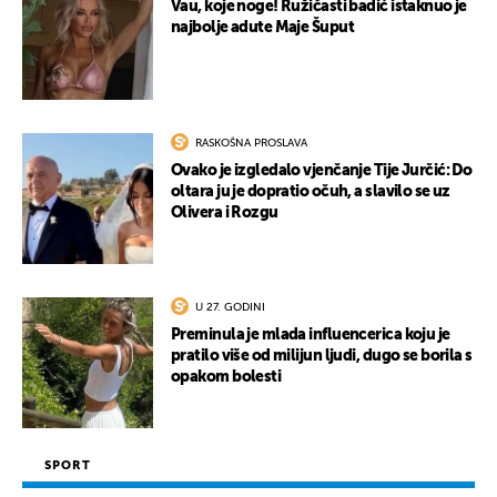
Vau, koje noge! Ružičasti badić istaknuo je
najbolje adute Maje Šuput
RASKOŠNA PROSLAVA
Ovako je izgledalo vjenčanje Tije Jurčić: Do
oltara ju je dopratio očuh, a slavilo se uz
Olivera i Rozgu
U 27. GODINI
Preminula je mlada influencerica koju je
pratilo više od milijun ljudi, dugo se borila s
opakom bolesti
SPORT