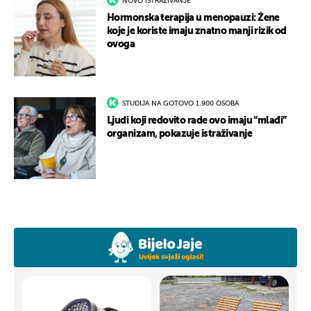
NOVO ISTRAŽIVANJE
Hormonska terapija u menopauzi: Žene
koje je koriste imaju znatno manji rizik od
ovoga
STUDIJA NA GOTOVO 1.900 OSOBA
Ljudi koji redovito rade ovo imaju “mlađi”
organizam, pokazuje istraživanje