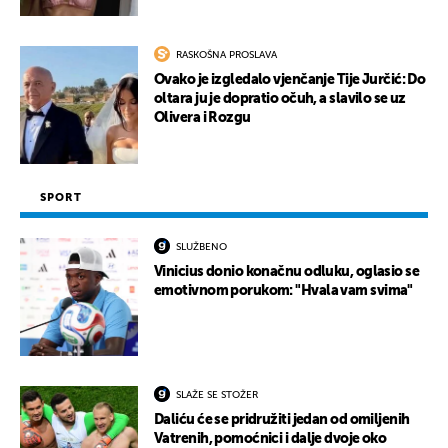
RASKOŠNA PROSLAVA
Ovako je izgledalo vjenčanje Tije Jurčić: Do
oltara ju je dopratio očuh, a slavilo se uz
Olivera i Rozgu
SPORT
SLUŽBENO
Vinicius donio konačnu odluku, oglasio se
emotivnom porukom: "Hvala vam svima"
SLAŽE SE STOŽER
Daliću će se pridružiti jedan od omiljenih
Vatrenih, pomoćnici i dalje dvoje oko