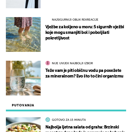
NAJSIGURNIJI OBLIK REKREACIJE
Vježbe za koljeno u moru: 5 sigurnih vježbi
koje mogu smanjiti bol i poboljšati
pokretljivost
NIJE UVIJEK NAJBOLJI IZBOR
Teže vam je piti običnu vodu pa posežete
za mineralnom? Evo što to čini organizmu
PUTOVANJA
GOTOVO ZA 15 MINUTA
Najbolja ljetna salata od graha: Brzinski