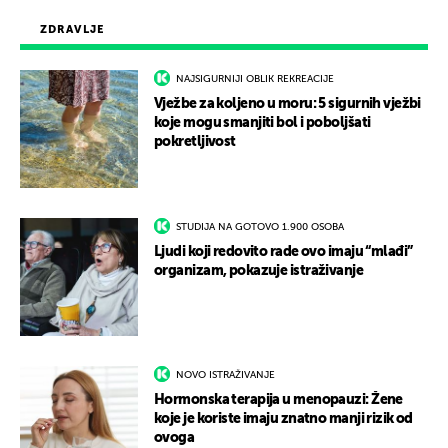
ZDRAVLJE
NAJSIGURNIJI OBLIK REKREACIJE
Vježbe za koljeno u moru: 5 sigurnih vježbi
koje mogu smanjiti bol i poboljšati
pokretljivost
STUDIJA NA GOTOVO 1.900 OSOBA
Ljudi koji redovito rade ovo imaju “mlađi”
organizam, pokazuje istraživanje
NOVO ISTRAŽIVANJE
Hormonska terapija u menopauzi: Žene
koje je koriste imaju znatno manji rizik od
ovoga