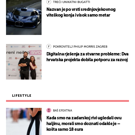
TREĆI UNIKATNI BUGATTI
Nazvan je po vrsti srednjovjekovnog
viteškog konja i visok samo metar
POKROVITELJ PHILIP MORRIS ZAGREB
Digitalna rješenja za stvarne probleme: Dva
hrvatska projekta dobila potporu za razvoj
LIFESTYLE
BAŠ EFEKTNA
Kada smo na zadarskoj rivi ugledali ovu
haljinu, morali smo doznati odakle je –
košta samo 18 eura