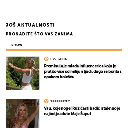
JOŠ AKTUALNOSTI
PRONAĐITE ŠTO VAS ZANIMA
SHOW
U 27. GODINI
Preminula je mlada influencerica koju je
pratilo više od milijun ljudi, dugo se borila s
opakom bolešću
"UUUUUUFFFF"
Vau, koje noge! Ružičasti badić istaknuo je
najbolje adute Maje Šuput