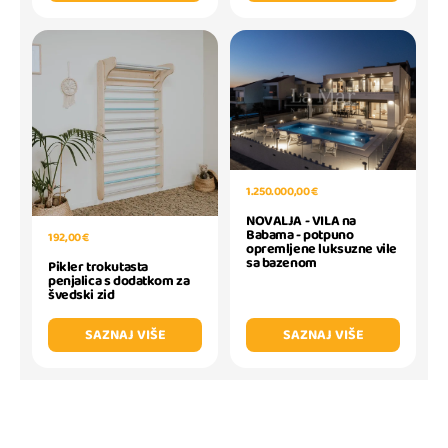
1.250.000,00 €
NOVALJA - VILA na
Babama - potpuno
192,00 €
opremljene luksuzne vile
sa bazenom
Pikler trokutasta
penjalica s dodatkom za
švedski zid
SAZNAJ VIŠE
SAZNAJ VIŠE