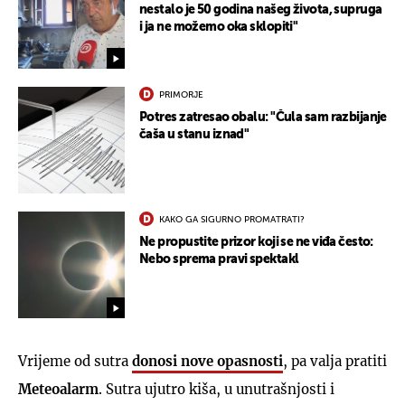
nestalo je 50 godina našeg života, supruga
i ja ne možemo oka sklopiti"
PRIMORJE
Potres zatresao obalu: "Čula sam razbijanje
čaša u stanu iznad"
KAKO GA SIGURNO PROMATRATI?
Ne propustite prizor koji se ne viđa često:
Nebo sprema pravi spektakl
Vrijeme od sutra
donosi nove opasnosti
, pa valja pratiti
Meteoalarm
. Sutra ujutro kiša, u unutrašnjosti i