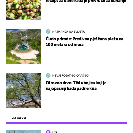
recept za dane kada je prevruće za kuhanje
NAJMANJA NA SVIJETU
Čudo prirode: Predivna pješčana plaža na
100 metara od mora
NEVJEROJATNO OPASNO
Otrovno drvo: Tihi ubojica koji je
najopasniji kada padne kiša
ZABAVA
LOL