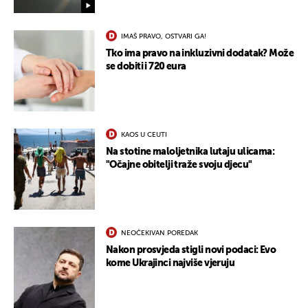
IMAŠ PRAVO, OSTVARI GA!
Tko ima pravo na inkluzivni dodatak? Može
se dobiti i 720 eura
KAOS U CEUTI
Na stotine maloljetnika lutaju ulicama:
"Očajne obitelji traže svoju djecu"
NEOČEKIVAN POREDAK
Nakon prosvjeda stigli novi podaci: Evo
kome Ukrajinci najviše vjeruju