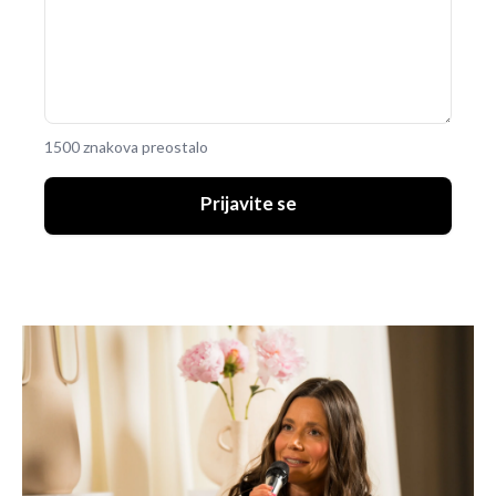
1500 znakova preostalo
Prijavite se