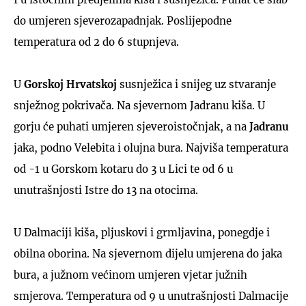
do umjeren sjeverozapadnjak. Poslijepodne
temperatura od 2 do 6 stupnjeva.
U
Gorskoj Hrvatskoj
susnježica i snijeg uz stvaranje
snježnog pokrivača. Na sjevernom Jadranu kiša. U
gorju će puhati umjeren sjeveroistočnjak, a na
Jadranu
jaka, podno Velebita i olujna bura. Najviša temperatura
od -1 u Gorskom kotaru do 3 u Lici te od 6 u
unutrašnjosti Istre do 13 na otocima.
U Dalmaciji kiša, pljuskovi i grmljavina, ponegdje i
obilna oborina. Na sjevernom dijelu umjerena do jaka
bura, a južnom većinom umjeren vjetar južnih
smjerova. Temperatura od 9 u unutrašnjosti Dalmacije