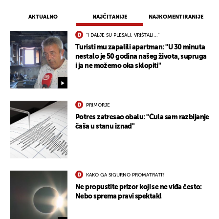
AKTUALNO
NAJČITANIJE
NAJKOMENTIRANIJE
"I DALJE SU PLESALI, VRIŠTALI..."
Turisti mu zapalili apartman: "U 30 minuta
nestalo je 50 godina našeg života, supruga
i ja ne možemo oka sklopiti"
PRIMORJE
Potres zatresao obalu: "Čula sam razbijanje
UKLJUČITE NOTIFIKACIJE
čaša u stanu iznad"
KAKO GA SIGURNO PROMATRATI?
Ne propustite prizor koji se ne viđa često:
Nebo sprema pravi spektakl