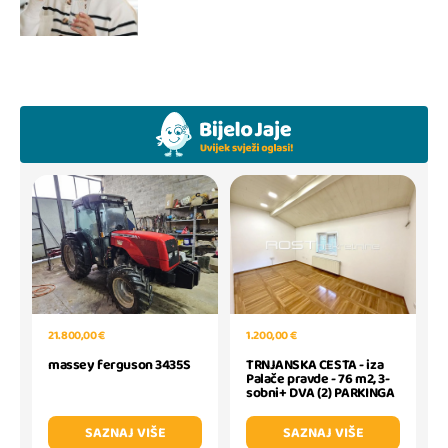
1.200,00 €
21.800,00 €
TRNJANSKA CESTA - iza
massey ferguson 3435S
Palače pravde - 76 m2, 3-
sobni+ DVA (2) PARKINGA
SAZNAJ VIŠE
SAZNAJ VIŠE