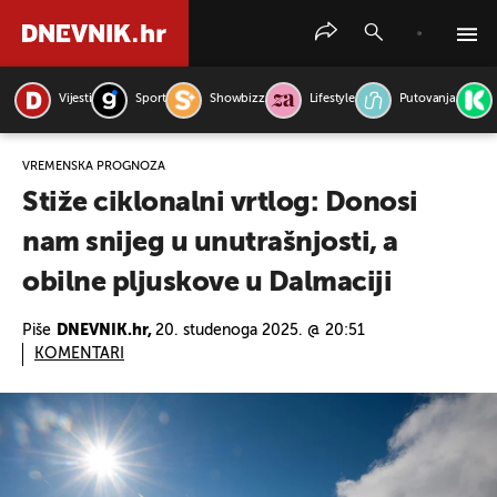
Vijesti
Sport
Showbizz
Lifestyle
Putovanja
PRETRAŽITE VIJESTI
VREMENSKA PROGNOZA
Stiže ciklonalni vrtlog: Donosi
nam snijeg u unutrašnjosti, a
obilne pljuskove u Dalmaciji
Piše
DNEVNIK.hr,
20. studenoga 2025. @ 20:51
KOMENTARI