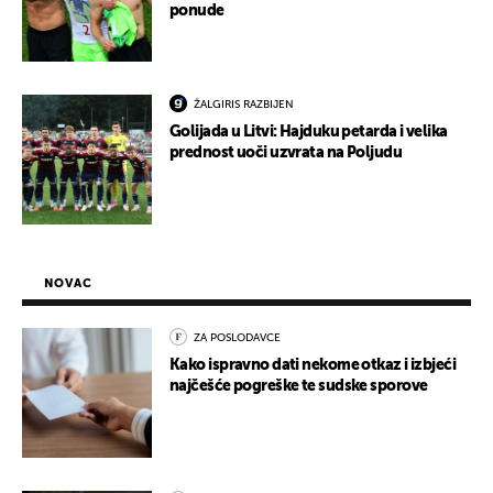
ponude
ŽALGIRIS RAZBIJEN
Golijada u Litvi: Hajduku petarda i velika
prednost uoči uzvrata na Poljudu
NOVAC
ZA POSLODAVCE
Kako ispravno dati nekome otkaz i izbjeći
najčešće pogreške te sudske sporove