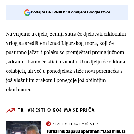
Dodajte DNEVNIK.hr u omiljeni Google izvor
Na vrijeme u cijeloj zemlji sutra će djelovati ciklonalni
vrlog sa središtem iznad Ligurskog mora, koji će
postupno jačati i polako se premještati prema južnom
Jadranu - kamo će stići u subotu. U nedjelju će ciklona
oslabjeti, ali već u ponedjeljak stiže novi poremećaj s
još vlažnijim zrakom i ponegdje još obilnijim
oborinama.
TRI VIJESTI O KOJIMA SE PRIČA
"I DALJE SU PLESALI, VRIŠTALI..."
Turisti mu zapalili apartman: "U 30 minuta