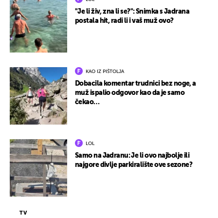
"Je li živ, zna li se?": Snimka s Jadrana
postala hit, radi li i vaš muž ovo?
KAO IZ PIŠTOLJA
Dobacila komentar trudnici bez noge, a
muž ispalio odgovor kao da je samo
čekao…
LOL
Samo na Jadranu: Je li ovo najbolje ili
najgore divlje parkiralište ove sezone?
TV