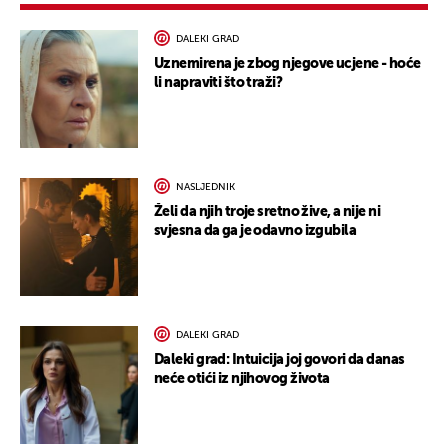
DALEKI GRAD
Uznemirena je zbog njegove ucjene - hoće
li napraviti što traži?
NASLJEDNIK
Želi da njih troje sretno žive, a nije ni
svjesna da ga je odavno izgubila
DALEKI GRAD
Daleki grad: Intuicija joj govori da danas
neće otići iz njihovog života