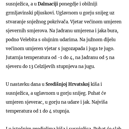
susnježica, a u
Dalmaciji
ponegdje i obilniji
grmljavinski pljuskovi. Uglavnom u gorju snijeg uz
stvaranje snježnog pokrivača. Vjetar većinom umjeren
sjevernih smjerova. Na Jadranu umjerena i jaka bura,
podno Velebita s olujnim udarima. Na južnom dijelu
većinom umjeren vjetar s jugozapada i juga te jugo.
Jutarnja temperatura od -1 do 4, na Jadranu od 5 na
sjeveru do 13 Celzijevih stupnjeva na jugu.
U nastavku dana u
Središnjoj Hrvatskoj
kiša i
susnježica, a uglavnom u gorju snijeg. Puhat će
umjeren sjeverac, u gorju na udare i jak. Najviša
temperatura od 1 do 4 stupnja.
I u istočnim predjelima kiša i susnježica. Puhat će slab