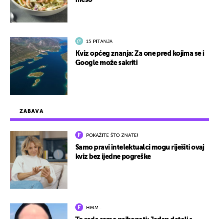
15 PITANJA
Kviz općeg znanja: Za one pred kojima se i
Google može sakriti
ZABAVA
POKAŽITE ŠTO ZNATE!
Samo pravi intelektualci mogu riješiti ovaj
kviz bez ijedne pogreške
HMM…