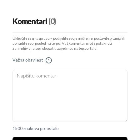
Komentari
(0)
Uključite se u raspravu – podijelite svoje mišljenje, postavite pitanja ili
ponudite svoj pogled na temu. Vaš komentar može potaknuti
zanimljiv dijalog i obogatiti zajednicu našeg portala.
Važna obavijest
!
1500 znakova preostalo