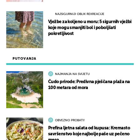
NAJSIGURNIJI OBLIK REKREACIJE
Vježbe za koljeno u moru: 5 sigurnih vježbi
koje mogu smanjiti bol i poboljšati
pokretljivost
PUTOVANJA
NAJMANJA NA SVIJETU
Čudo prirode: Predivna pješčana plaža na
100 metara od mora
OBVEZNO PROBATI!
Prefina ljetna salata od kupusa: Kremasto
savršenstvo koje najbolje paše uz pečeno
meso