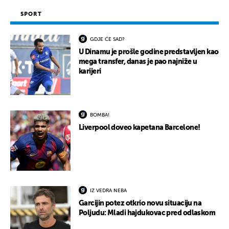
SPORT
GDJE ĆE SAD?
U Dinamu je prošle godine predstavljen kao
mega transfer, danas je pao najniže u
karijeri
BOMBA!
Liverpool doveo kapetana Barcelone!
IZ VEDRA NEBA
Garcijin potez otkrio novu situaciju na
Poljudu: Mladi hajdukovac pred odlaskom