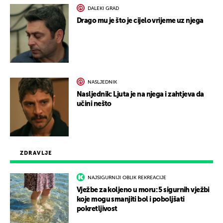
DALEKI GRAD
Drago mu je što je cijelo vrijeme uz njega
NASLJEDNIK
Nasljednik: Ljuta je na njega i zahtjeva da
učini nešto
ZDRAVLJE
NAJSIGURNIJI OBLIK REKREACIJE
Vježbe za koljeno u moru: 5 sigurnih vježbi
koje mogu smanjiti bol i poboljšati
pokretljivost