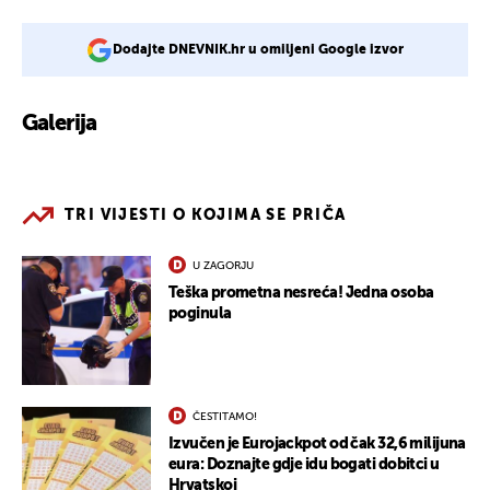
Dodajte DNEVNIK.hr u omiljeni Google izvor
Galerija
2
TRI VIJESTI O KOJIMA SE PRIČA
U ZAGORJU
Teška prometna nesreća! Jedna osoba
poginula
ČESTITAMO!
Izvučen je Eurojackpot od čak 32,6 milijuna
eura: Doznajte gdje idu bogati dobitci u
Hrvatskoj