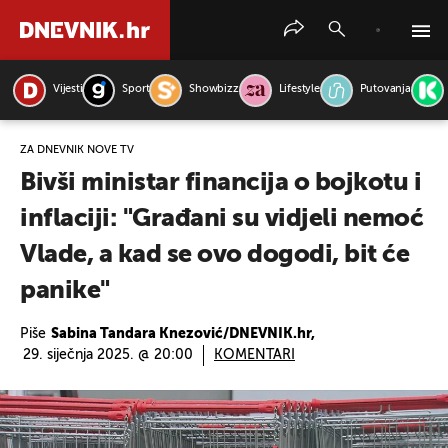
Vijesti
Sport
Showbizz
Lifestyle
Putovanja
PRETRAŽITE VIJESTI
ZA DNEVNIK NOVE TV
Bivši ministar financija o bojkotu i
inflaciji: "Građani su vidjeli nemoć
Vlade, a kad se ovo dogodi, bit će
panike"
Piše
Sabina Tandara Knezović/DNEVNIK.hr,
29. siječnja 2025. @ 20:00
KOMENTARI