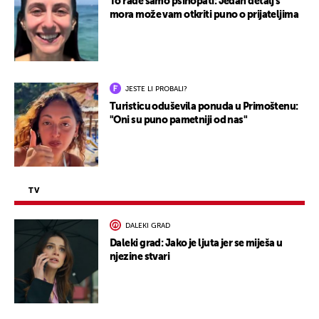
To rade samo psihopati: Jedan detalj s
mora može vam otkriti puno o prijateljima
JESTE LI PROBALI?
Turisticu oduševila ponuda u Primoštenu:
"Oni su puno pametniji od nas"
TV
DALEKI GRAD
Daleki grad: Jako je ljuta jer se miješa u
njezine stvari