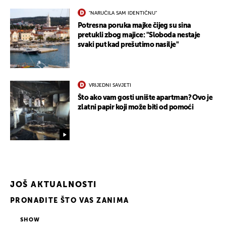
"NARUČILA SAM IDENTIČNU"
Potresna poruka majke čijeg su sina
pretukli zbog majice: "Sloboda nestaje
svaki put kad prešutimo nasilje"
VRIJEDNI SAVJETI
Što ako vam gosti unište apartman? Ovo je
zlatni papir koji može biti od pomoći
JOŠ AKTUALNOSTI
PRONAĐITE ŠTO VAS ZANIMA
SHOW