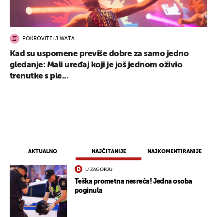
POKROVITELJ WATA
Kad su uspomene previše dobre za samo jedno
gledanje: Mali uređaj koji je još jednom oživio
trenutke s ple...
AKTUALNO
NAJČITANIJE
NAJKOMENTIRANIJE
U ZAGORJU
Teška prometna nesreća! Jedna osoba
poginula