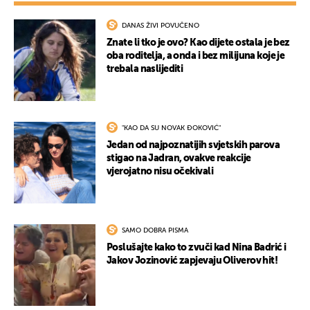
DANAS ŽIVI POVUČENO
Znate li tko je ovo? Kao dijete ostala je bez
oba roditelja, a onda i bez milijuna koje je
trebala naslijediti
"KAO DA SU NOVAK ĐOKOVIĆ"
Jedan od najpoznatijih svjetskih parova
stigao na Jadran, ovakve reakcije
vjerojatno nisu očekivali
SAMO DOBRA PISMA
Poslušajte kako to zvuči kad Nina Badrić i
Jakov Jozinović zapjevaju Oliverov hit!