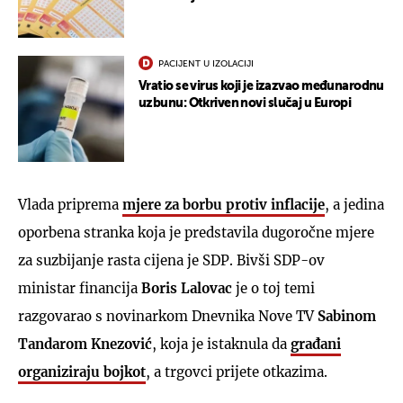
PACIJENT U IZOLACIJI
Vratio se virus koji je izazvao međunarodnu
uzbunu: Otkriven novi slučaj u Europi
Vlada priprema
mjere za borbu protiv inflacije
, a jedina
oporbena stranka koja je predstavila dugoročne mjere
za suzbijanje rasta cijena je SDP. Bivši SDP-ov
ministar financija
Boris Lalovac
je o toj temi
razgovarao s novinarkom Dnevnika Nove TV
Sabinom
Tandarom Knezović
, koja je istaknula da
građani
organiziraju bojkot
, a trgovci prijete otkazima.