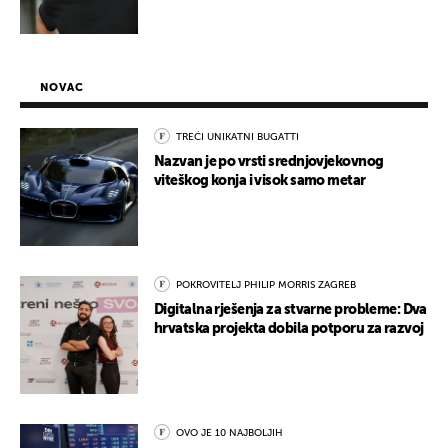
NOVAC
TREĆI UNIKATNI BUGATTI
Nazvan je po vrsti srednjovjekovnog
viteškog konja i visok samo metar
POKROVITELJ PHILIP MORRIS ZAGREB
Digitalna rješenja za stvarne probleme: Dva
hrvatska projekta dobila potporu za razvoj
OVO JE 10 NAJBOLJIH