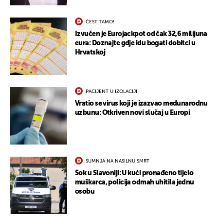
ČESTITAMO!
Izvučen je Eurojackpot od čak 32,6 milijuna
eura: Doznajte gdje idu bogati dobitci u
Hrvatskoj
PACIJENT U IZOLACIJI
Vratio se virus koji je izazvao međunarodnu
uzbunu: Otkriven novi slučaj u Europi
SUMNJA NA NASILNU SMRT
Šok u Slavoniji: U kući pronađeno tijelo
muškarca, policija odmah uhitila jednu
osobu