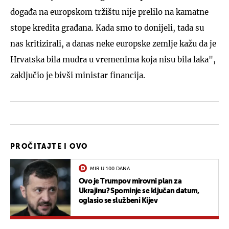
događa na europskom tržištu nije prelilo na kamatne
stope kredita građana. Kada smo to donijeli, tada su
nas kritizirali, a danas neke europske zemlje kažu da je
Hrvatska bila mudra u vremenima koja nisu bila laka",
zaključio je bivši ministar financija.
PROČITAJTE I OVO
MIR U 100 DANA
Ovo je Trumpov mirovni plan za
Ukrajinu? Spominje se ključan datum,
oglasio se službeni Kijev