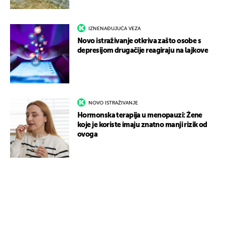
IZNENAĐUJUĆA VEZA
Novo istraživanje otkriva zašto osobe s
depresijom drugačije reagiraju na lajkove
NOVO ISTRAŽIVANJE
Hormonska terapija u menopauzi: Žene
koje je koriste imaju znatno manji rizik od
ovoga