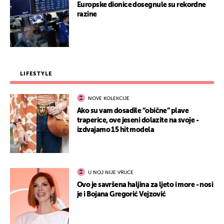
Europske dionice dosegnule su rekordne
razine
LIFESTYLE
NOVE KOLEKCIJE
Ako su vam dosadile “obične” plave
traperice, ove jeseni dolazite na svoje -
izdvajamo 15 hit modela
U NOJ NIJE VRUĆE
Ovo je savršena haljina za ljeto i more - nosi
je i Bojana Gregorić Vejzović