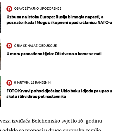
OBAVJEŠTAJNO UPOZORENJE
Uzbuna na istoku Europe: Rusija bi mogla napasti, a
poznato i kada! Moguć i kopneni upad u članicu NATO-a
ČEKA SE NALAZ OBDUKCIJE
U moru pronađeno tijelo: Otkriveno o kome se radi
8 MRTVIH, 15 RANJENIH
FOTO Krvavi pohod dječaka: Ubio baku i djeda pa upao u
školu i likvidirao pet nastavnika
aveza izviđača Belehemsko svjetlo 16. godinu
 odakle se pronosi u druge europske zemlje.