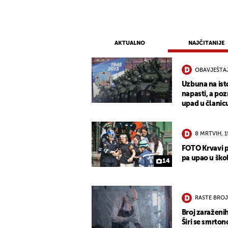
AKTUALNO
NAJČITANIJE
OBAVJEŠTA
Uzbuna na ist
napasti, a po
upad u člani
8 MRTVIH, 
FOTO Krvavi p
pa upao u škol
14
RASTE BROJ
Broj zaraženih
Širi se smrto