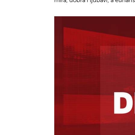
mira, dobra i ljubavi, a euhari