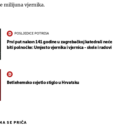
će milijuna vjernika.
POSLJEDICE POTRESA
Prvi put nakon 141 godine u zagrebačkoj katedrali neće
biti polnoćke: Umjesto vjernika i vjernica - skele i radovi
Betlehemsko svjetlo stiglo u Hrvatsku
IMA SE PRIČA