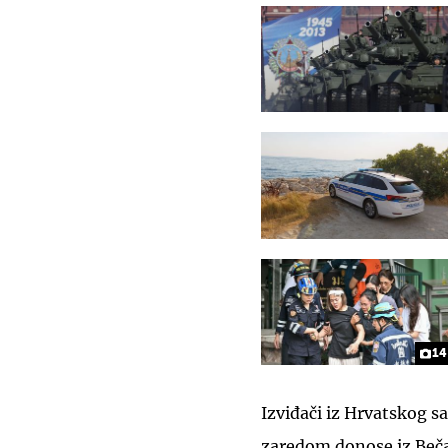
14
Izviđači iz Hrvatskog s
zaredom donose iz Beča