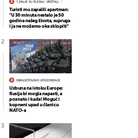
"I DALJE SU PLESALI, VRIŠTALI..."
Turisti mu zapalili apartman:
"U 30 minuta nestalo je 50
godina našeg života, supruga
i ja ne možemo oka sklopiti"
OBAVJEŠTAJNO UPOZORENJE
Uzbuna na istoku Europe:
Rusija bi mogla napasti, a
poznato i kada! Moguć i
kopneni upad u članicu
NATO-a