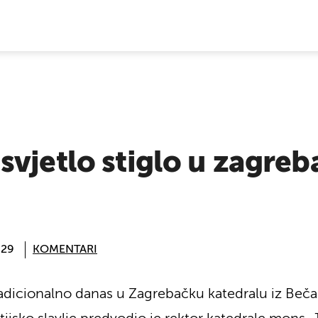
E VIJESTI
vjetlo stiglo u zagre
:29
KOMENTARI
 tradicionalno danas u Zagrebačku katedralu iz Beč