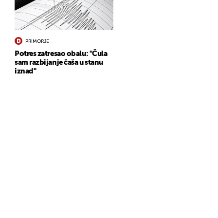
PRIMORJE
Potres zatresao obalu: "Čula
sam razbijanje čaša u stanu
iznad"