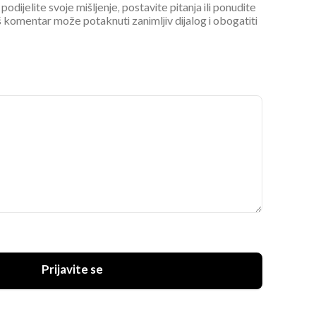
podijelite svoje mišljenje, postavite pitanja ili ponudite
 komentar može potaknuti zanimljiv dijalog i obogatiti
Prijavite se