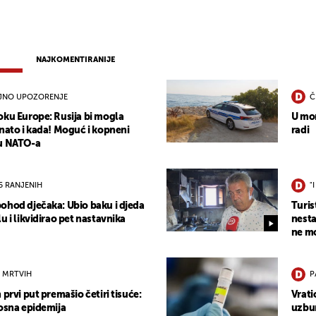
NAJKOMENTIRANIJE
JNO UPOZORENJE
Č
oku Europe: Rusija bi mogla
U mor
znato i kada! Moguć i kopneni
radi
cu NATO-a
15 RANJENIH
"
ohod dječaka: Ubio baku i djeda
Turis
u i likvidirao pet nastavnika
nesta
ne mo
 MRTVIH
P
 prvi put premašio četiri tisuće:
Vrati
nosna epidemija
uzbun