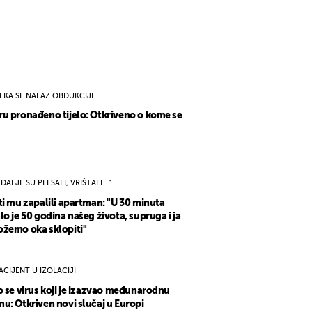
EKA SE NALAZ OBDUKCIJE
u pronađeno tijelo: Otkriveno o kome se
I DALJE SU PLESALI, VRIŠTALI..."
ti mu zapalili apartman: "U 30 minuta
lo je 50 godina našeg života, supruga i ja
žemo oka sklopiti"
ACIJENT U IZOLACIJI
o se virus koji je izazvao međunarodnu
u: Otkriven novi slučaj u Europi