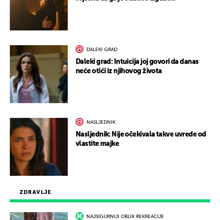
DALEKI GRAD
Daleki grad: Intuicija joj govori da danas
neće otići iz njihovog života
NASLJEDNIK
Nasljednik: Nije očekivala takve uvrede od
vlastite majke
ZDRAVLJE
NAJSIGURNIJI OBLIK REKREACIJE