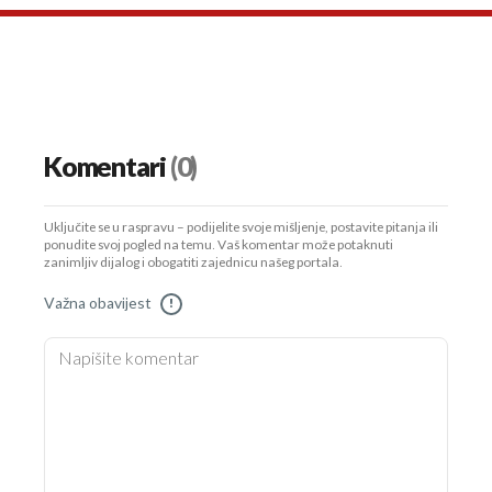
Komentari
(0)
Uključite se u raspravu – podijelite svoje mišljenje, postavite pitanja ili
ponudite svoj pogled na temu. Vaš komentar može potaknuti
zanimljiv dijalog i obogatiti zajednicu našeg portala.
Važna obavijest
!