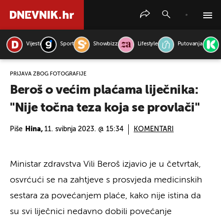
Vijesti
Sport
Showbizz
Lifestyle
Putovanja
PRETRAŽITE VIJESTI
PRIJAVA ZBOG FOTOGRAFIJE
Beroš o većim plaćama liječnika:
"Nije točna teza koja se provlači"
Piše
Hina,
11. svibnja 2023. @ 15:34
KOMENTARI
Ministar zdravstva Vili Beroš izjavio je u četvrtak,
osvrćući se na zahtjeve s prosvjeda medicinskih
sestara za povećanjem plaće, kako nije istina da
su svi liječnici nedavno dobili povećanje