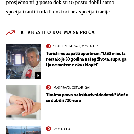
prosječno tri 3 posto
dok su 10 posto dobili samo
specijalizanti i mladi doktori bez specijalizacije.
TRI VIJESTI O KOJIMA SE PRIČA
"I DALJE SU PLESALI, VRIŠTALI..."
Turisti mu zapalili apartman: "U 30 minuta
nestalo je 50 godina našeg života, supruga
i ja ne možemo oka sklopiti"
IMAŠ PRAVO, OSTVARI GA!
Tko ima pravo na inkluzivni dodatak? Može
se dobiti i 720 eura
KAOS U CEUTI