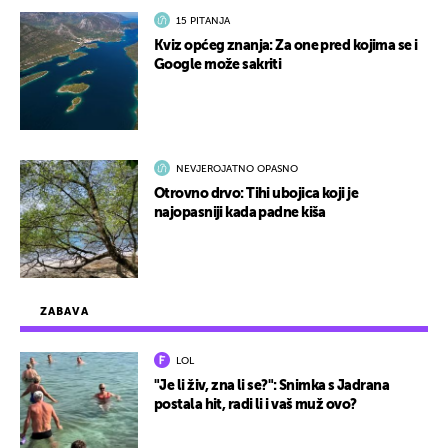
15 PITANJA
Kviz općeg znanja: Za one pred kojima se i
Google može sakriti
NEVJEROJATNO OPASNO
Otrovno drvo: Tihi ubojica koji je
najopasniji kada padne kiša
ZABAVA
LOL
"Je li živ, zna li se?": Snimka s Jadrana
postala hit, radi li i vaš muž ovo?