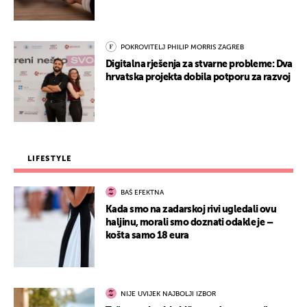
POKROVITELJ PHILIP MORRIS ZAGREB
Digitalna rješenja za stvarne probleme: Dva
hrvatska projekta dobila potporu za razvoj
LIFESTYLE
BAŠ EFEKTNA
Kada smo na zadarskoj rivi ugledali ovu
haljinu, morali smo doznati odakle je –
košta samo 18 eura
NIJE UVIJEK NAJBOLJI IZBOR