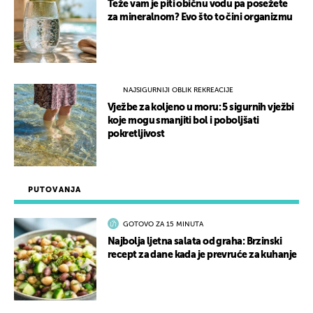
Teže vam je piti običnu vodu pa posežete
za mineralnom? Evo što to čini organizmu
NAJSIGURNIJI OBLIK REKREACIJE
Vježbe za koljeno u moru: 5 sigurnih vježbi
koje mogu smanjiti bol i poboljšati
pokretljivost
PUTOVANJA
GOTOVO ZA 15 MINUTA
Najbolja ljetna salata od graha: Brzinski
recept za dane kada je prevruće za kuhanje