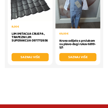
8,00 €
LIM IMITACIJA CRIJEPA ,
69,00 €
TRAPEZNI LIM
SUPERAKCIJA 0977712656
Krsno odijelo s prslukom
sv. plavo-dugi rukav 6819-
5/1
SAZNAJ VIŠE
SAZNAJ VIŠE