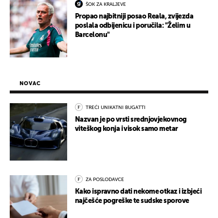
ŠOK ZA KRALJEVE
Propao najbitniji posao Reala, zvijezda
poslala odbijenicu i poručila: "Želim u
Barcelonu"
NOVAC
TREĆI UNIKATNI BUGATTI
Nazvan je po vrsti srednjovjekovnog
viteškog konja i visok samo metar
ZA POSLODAVCE
Kako ispravno dati nekome otkaz i izbjeći
najčešće pogreške te sudske sporove