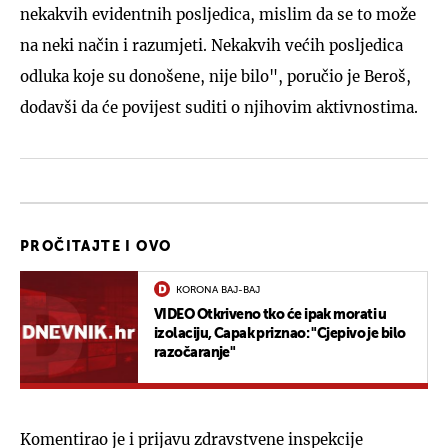
nekakvih evidentnih posljedica, mislim da se to može
na neki način i razumjeti. Nekakvih većih posljedica
odluka koje su donošene, nije bilo", poručio je Beroš,
dodavši da će povijest suditi o njihovim aktivnostima.
PROČITAJTE I OVO
KORONA BAJ-BAJ
VIDEO Otkriveno tko će ipak morati u
izolaciju, Capak priznao: "Cjepivo je bilo
razočaranje"
Komentirao je i prijavu zdravstvene inspekcije