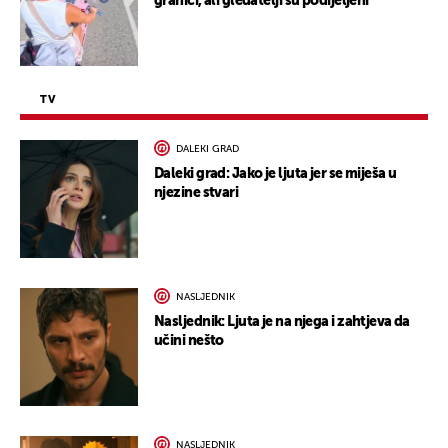
granici, ali gledatelji su podijeljeni
TV
DALEKI GRAD
Daleki grad: Jako je ljuta jer se miješa u
njezine stvari
NASLJEDNIK
Nasljednik: Ljuta je na njega i zahtjeva da
učini nešto
NASLJEDNIK