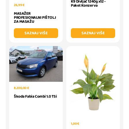
K9 Divljač 1240g x12 -
26,99 €
Paket Konzerva
MASAŽER
PROFESIONALNI PIŠTOLJ
ZA MASAŽU
SAZNAJ VIŠE
SAZNAJ VIŠE
8.200,00 €
Škoda Fabia Combi 1.0 TSi
1,00 €