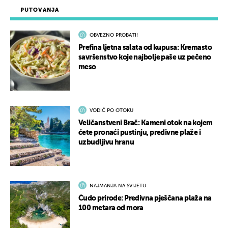
PUTOVANJA
OBVEZNO PROBATI!
Prefina ljetna salata od kupusa: Kremasto
savršenstvo koje najbolje paše uz pečeno
meso
VODIČ PO OTOKU
Veličanstveni Brač: Kameni otok na kojem
ćete pronaći pustinju, predivne plaže i
uzbudljivu hranu
NAJMANJA NA SVIJETU
Čudo prirode: Predivna pješčana plaža na
100 metara od mora