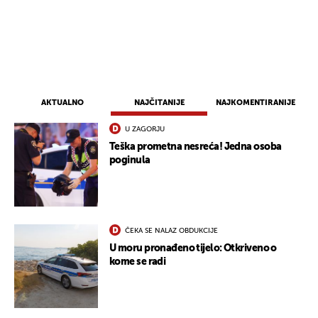
AKTUALNO
NAJČITANIJE
NAJKOMENTIRANIJE
U ZAGORJU
Teška prometna nesreća! Jedna osoba
poginula
ČEKA SE NALAZ OBDUKCIJE
U moru pronađeno tijelo: Otkriveno o
kome se radi