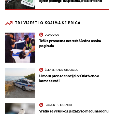
djece podlegli ozljedama, otac kritično
TRI VIJESTI O KOJIMA SE PRIČA
U ZAGORJU
Teška prometna nesreća! Jedna osoba
poginula
ČEKA SE NALAZ OBDUKCIJE
U moru pronađeno tijelo: Otkriveno o
kome se radi
PACIJENT U IZOLACIJI
Vratio se virus koji je izazvao međunarodnu