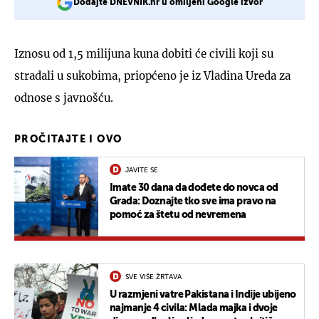
Dodajte DNEVNIK.hr u omiljeni Google izvor
Iznosu od 1,5 milijuna kuna dobiti će civili koji su
stradali u sukobima, priopćeno je iz Vladina Ureda za
odnose s javnošću.
PROČITAJTE I OVO
JAVITE SE
Imate 30 dana da dođete do novca od
Grada: Doznajte tko sve ima pravo na
pomoć za štetu od nevremena
SVE VIŠE ŽRTAVA
U razmjeni vatre Pakistana i Indije ubijeno
najmanje 4 civila: Mlada majka i dvoje