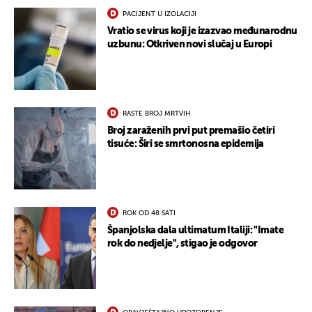
PACIJENT U IZOLACIJI
Vratio se virus koji je izazvao međunarodnu
uzbunu: Otkriven novi slučaj u Europi
RASTE BROJ MRTVIH
Broj zaraženih prvi put premašio četiri
tisuće: Širi se smrtonosna epidemija
ROK OD 48 SATI
Španjolska dala ultimatum Italiji: "Imate
rok do nedjelje", stigao je odgovor