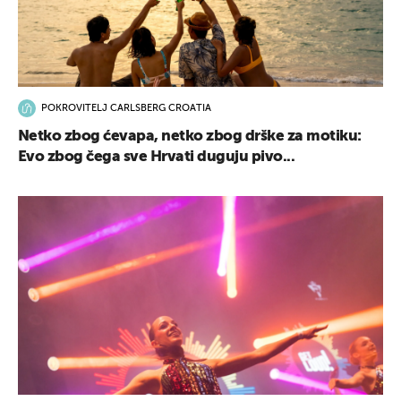
POKROVITELJ CARLSBERG CROATIA
Netko zbog ćevapa, netko zbog drške za motiku:
Evo zbog čega sve Hrvati duguju pivo...