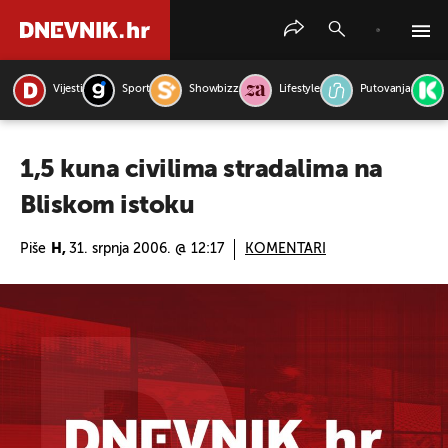
Vijesti
Sport
Showbizz
Lifestyle
Putovanja
PRETRAŽITE VIJESTI
1,5 kuna civilima stradalima na
Bliskom istoku
Piše
H,
31. srpnja 2006. @ 12:17
KOMENTARI