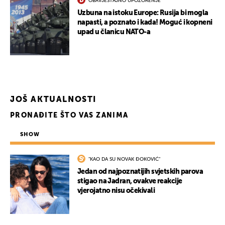
OBAVJEŠTAJNO UPOZORENJE
Uzbuna na istoku Europe: Rusija bi mogla
napasti, a poznato i kada! Moguć i kopneni
upad u članicu NATO-a
JOŠ AKTUALNOSTI
PRONAĐITE ŠTO VAS ZANIMA
SHOW
"KAO DA SU NOVAK ĐOKOVIĆ"
UKLJUČITE NOTIFIKACIJE
Jedan od najpoznatijih svjetskih parova
stigao na Jadran, ovakve reakcije
vjerojatno nisu očekivali