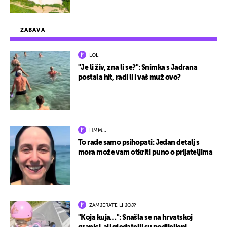
ZABAVA
LOL
"Je li živ, zna li se?": Snimka s Jadrana
postala hit, radi li i vaš muž ovo?
HMM…
To rade samo psihopati: Jedan detalj s
mora može vam otkriti puno o prijateljima
ZAMJERATE LI JOJ?
"Koja kuja…": Snašla se na hrvatskoj