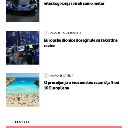
viteškog konja i visok samo metar
OVO JE 10 NAJBOLJIH
Europske dionice dosegnule su rekordne
razine
KAMO BI OTIŠLI?
O preseljenju u inozemstvo razmišlja 9 od
10 Europljana
LIFESTYLE