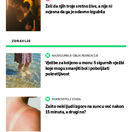
Želi da njih troje sretno žive, a nije ni
svjesna da ga je odavno izgubila
ZDRAVLJE
NAJSIGURNIJI OBLIK REKREACIJE
Vježbe za koljeno u moru: 5 sigurnih vježbi
koje mogu smanjiti bol i poboljšati
pokretljivost
POKROVITELJ STADA
Zašto neki ljudi izgore na suncu već nakon
15 minuta, a drugi ne?