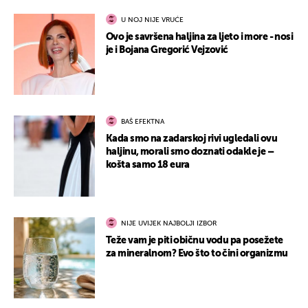
U NOJ NIJE VRUĆE
Ovo je savršena haljina za ljeto i more - nosi
je i Bojana Gregorić Vejzović
BAŠ EFEKTNA
Kada smo na zadarskoj rivi ugledali ovu
haljinu, morali smo doznati odakle je –
košta samo 18 eura
NIJE UVIJEK NAJBOLJI IZBOR
Teže vam je piti običnu vodu pa posežete
za mineralnom? Evo što to čini organizmu