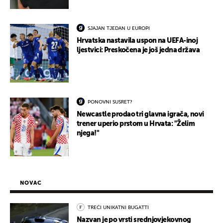
SJAJAN TJEDAN U EUROPI
Hrvatska nastavila uspon na UEFA-inoj
ljestvici: Preskočena je još jedna država
PONOVNI SUSRET?
Newcastle prodao tri glavna igrača, novi
trener uperio prstom u Hrvata: "Želim
njega!"
NOVAC
TREĆI UNIKATNI BUGATTI
Nazvan je po vrsti srednjovjekovnog