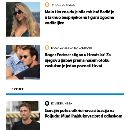
"VRUĆE JE OVDJE"
Malo tko zna da je bila misica! Badić je
istaknuo besprijekornu figuru zgodne
voditeljice
NOVA ZVIJEZDA NA JADRANU
Roger Federer stigao u Hrvatsku! Za
njegovu ljubav prema našem otoku
zaslužan je jedan poznati Hrvat
SPORT
IZ VEDRA NEBA
Garcijin potez otkrio novu situaciju na
Poljudu: Mladi hajdukovac pred odlaskom