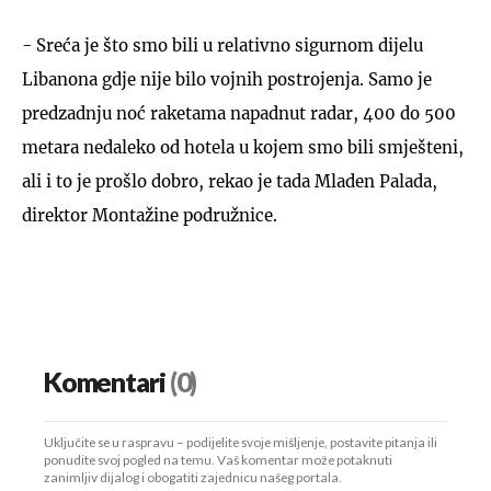
- Sreća je što smo bili u relativno sigurnom dijelu
Libanona gdje nije bilo vojnih postrojenja. Samo je
predzadnju noć raketama napadnut radar, 400 do 500
metara nedaleko od hotela u kojem smo bili smješteni,
ali i to je prošlo dobro, rekao je tada Mladen Palada,
direktor Montažine podružnice.
Komentari
(0)
Uključite se u raspravu – podijelite svoje mišljenje, postavite pitanja ili
ponudite svoj pogled na temu. Vaš komentar može potaknuti
zanimljiv dijalog i obogatiti zajednicu našeg portala.