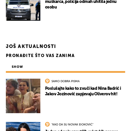
muškarca, policija odmah uhitila jednu
osobu
UKLJUČITE NOTIFIKACIJE
JOŠ AKTUALNOSTI
PRONAĐITE ŠTO VAS ZANIMA
SHOW
SAMO DOBRA PISMA
Poslušajte kako to zvuči kad Nina Badrić i
Jakov Jozinović zapjevaju Oliverov hit!
"KAO DA SU NOVAK ĐOKOVIĆ"