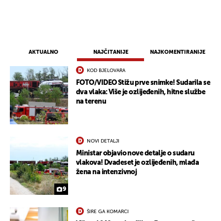
AKTUALNO
NAJČITANIJE
NAJKOMENTIRANIJE
KOD BJELOVARA
FOTO/VIDEO Stižu prve snimke! Sudarila se
dva vlaka: Više je ozlijeđenih, hitne službe
na terenu
NOVI DETALJI
Ministar objavio nove detalje o sudaru
vlakova! Dvadeset je ozlijeđenih, mlađa
žena na intenzivnoj
9
ŠIRE GA KOMARCI