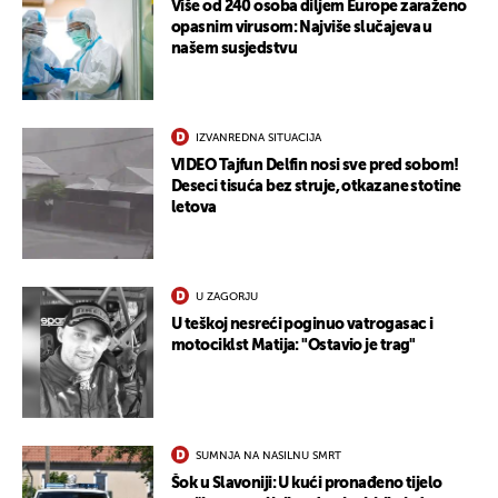
Više od 240 osoba diljem Europe zaraženo
opasnim virusom: Najviše slučajeva u
našem susjedstvu
IZVANREDNA SITUACIJA
VIDEO Tajfun Delfin nosi sve pred sobom!
Deseci tisuća bez struje, otkazane stotine
letova
U ZAGORJU
U teškoj nesreći poginuo vatrogasac i
motociklst Matija: "Ostavio je trag"
SUMNJA NA NASILNU SMRT
Šok u Slavoniji: U kući pronađeno tijelo