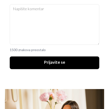
1500 znakova preostalo
Prijavite se