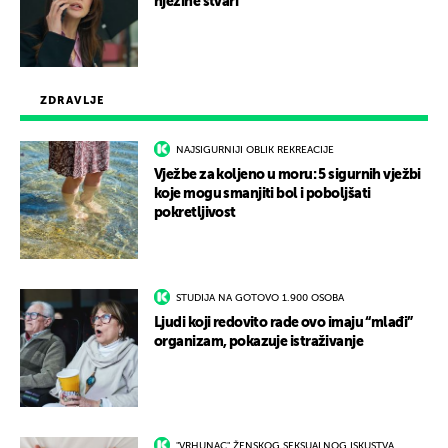
njezine stvari
ZDRAVLJE
NAJSIGURNIJI OBLIK REKREACIJE
Vježbe za koljeno u moru: 5 sigurnih vježbi
koje mogu smanjiti bol i poboljšati
pokretljivost
STUDIJA NA GOTOVO 1.900 OSOBA
Ljudi koji redovito rade ovo imaju “mlađi”
organizam, pokazuje istraživanje
"VRHUNAC" ŽENSKOG SEKSUALNOG ISKUSTVA