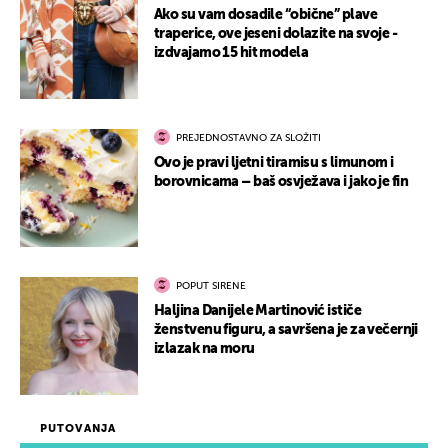
Ako su vam dosadile “obične” plave
traperice, ove jeseni dolazite na svoje -
izdvajamo 15 hit modela
PREJEDNOSTAVNO ZA SLOŽITI
Ovo je pravi ljetni tiramisu s limunom i
borovnicama – baš osvježava i jako je fin
POPUT SIRENE
Haljina Danijele Martinović ističe
ženstvenu figuru, a savršena je za večernji
izlazak na moru
PUTOVANJA