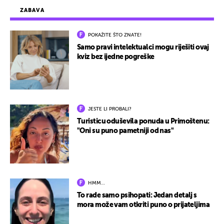
ZABAVA
POKAŽITE ŠTO ZNATE!
Samo pravi intelektualci mogu riješiti ovaj
kviz bez ijedne pogreške
JESTE LI PROBALI?
Turisticu oduševila ponuda u Primoštenu:
"Oni su puno pametniji od nas"
HMM…
To rade samo psihopati: Jedan detalj s
mora može vam otkriti puno o prijateljima