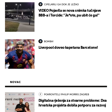
CIPELARILI GA DOK JE LEŽAO
VIDEO Pojavila se nova snimka tučnjave
BBB-a i Torcide: "Je*ote, pa ubit će ga!"
BOMBA!
Liverpool doveo kapetana Barcelone!
NOVAC
POKROVITELJ PHILIP MORRIS ZAGREB
Digitalna rješenja za stvarne probleme: Dva
hrvatska projekta dobila potporu za razvoj