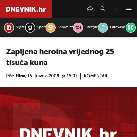
Vijesti
Sport
Showbizz
Lifestyle
Putovanja
PRETRAŽITE VIJESTI
Zapljena heroina vrijednog 25
tisuća kuna
Piše
Hina,
15. travnja 2008. @ 15:07
KOMENTARI