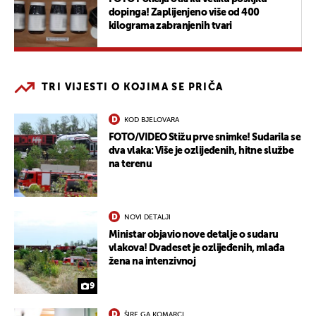
dopinga! Zaplijenjeno više od 400
kilograma zabranjenih tvari
TRI VIJESTI O KOJIMA SE PRIČA
KOD BJELOVARA
FOTO/VIDEO Stižu prve snimke! Sudarila se
dva vlaka: Više je ozlijeđenih, hitne službe
na terenu
NOVI DETALJI
Ministar objavio nove detalje o sudaru
vlakova! Dvadeset je ozlijeđenih, mlađa
žena na intenzivnoj
9
ŠIRE GA KOMARCI