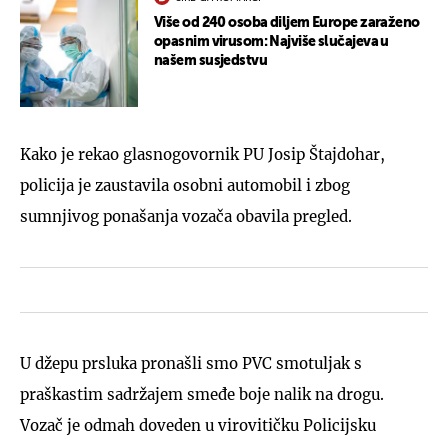
Više od 240 osoba diljem Europe zaraženo
opasnim virusom: Najviše slučajeva u
našem susjedstvu
Kako je rekao glasnogovornik PU Josip Štajdohar,
policija je zaustavila osobni automobil i zbog
sumnjivog ponašanja vozača obavila pregled.
U džepu prsluka pronašli smo PVC smotuljak s
praškastim sadržajem smeđe boje nalik na drogu.
Vozač je odmah doveden u virovitičku Policijsku