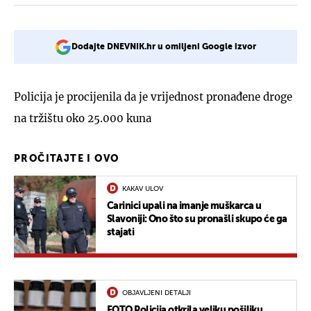
Dodajte DNEVNIK.hr u omiljeni Google izvor
Policija je procijenila da je vrijednost pronađene droge
na tržištu oko 25.000 kuna
PROČITAJTE I OVO
KAKAV ULOV
Carinici upali na imanje muškarca u
Slavoniji: Ono što su pronašli skupo će ga
stajati
OBJAVLJENI DETALJI
FOTO Policija otkrila veliku pošiljku