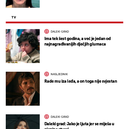
TV
DALEKI GRAD
Ima tek šest godina, a već je jedan od
najnagrađivanijih dječjih glumaca
NASLJEDNIK
Rade mu iza leđa, a on toga nije svjestan
DALEKI GRAD
Daleki grad: Jako je ljuta jer se miješa u