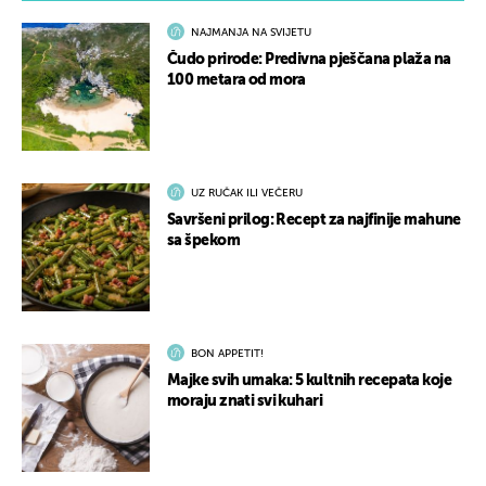
NAJMANJA NA SVIJETU
Čudo prirode: Predivna pješčana plaža na
100 metara od mora
UZ RUČAK ILI VEČERU
Savršeni prilog: Recept za najfinije mahune
sa špekom
BON APPETIT!
Majke svih umaka: 5 kultnih recepata koje
moraju znati svi kuhari