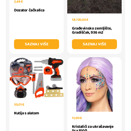
2,49 €
Dozator čačkalica
18.720,00 €
Građevinsko zemljište,
Gradiščak, 936 m2
SAZNAJ VIŠE
SAZNAJ VIŠE
20,01 €
Kutija s alatom
11,00 €
Kristalići za ukrašavanje
lica 100/1