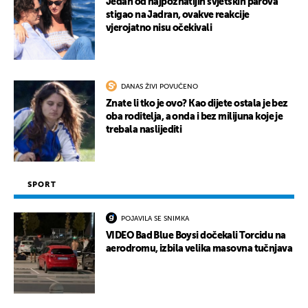
Jedan od najpoznatijih svjetskih parova
stigao na Jadran, ovakve reakcije
vjerojatno nisu očekivali
DANAS ŽIVI POVUČENO
Znate li tko je ovo? Kao dijete ostala je bez
oba roditelja, a onda i bez milijuna koje je
trebala naslijediti
SPORT
POJAVILA SE SNIMKA
VIDEO Bad Blue Boysi dočekali Torcidu na
aerodromu, izbila velika masovna tučnjava