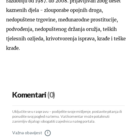
razdoblju od 1987. do 2008. prijavljivan zbog deset
kaznenih djela - zlouporabe opojnih droga,
nedopuštene trgovine, međunarodne prostitucije,
podvođenja, nedopuštenog držanja oružja, teških
tjelesnih ozljeda, krivotvorenja isprava, krađe i teške
krađe.
Komentari
(0)
Uključite se u raspravu – podijelite svoje mišljenje, postavite pitanja ili
ponudite svoj pogled na temu. Vaš komentar može potaknuti
zanimljiv dijalog i obogatiti zajednicu našeg portala.
Važna obavijest
!