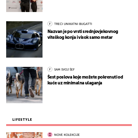
TREĆI UNIKATNI BUGATTI
Nazvan je po vrsti srednjovjekovnog
viteškog konja i visok samo metar
SAM SVOJ ŠEF
Šest poslova koje možete pokrenuti od
kuće uz minimalna ulaganja
LIFESTYLE
NOVE KOLEKCIJE