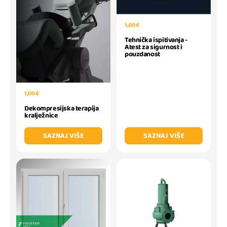
1,00 €
Tehnička ispitivanja -
Atest za sigurnost i
pouzdanost
1,00 €
Dekompresijska terapija
kralježnice
SAZNAJ VIŠE
SAZNAJ VIŠE