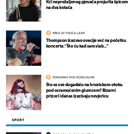
Kći neprežaljenog pjevača projurila špicom
na dva kotača
PRED 20 TISUĆA LJUDI
Thompson izazvao ovacije već na početku
koncerta: "Što ću kad sam slab..."
PONOVNO POD POVEĆALOM
Što se sve događalo na hrvatskom otoku
pod osramoćenim glumcem? Bizarni
prizori i danas izazivaju nevjericu
SPORT