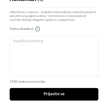
Uključite se u raspravu – podijelite svoje mišljenje, postavite pitanja ili
ponudite svoj pogled na temu. Vaš komentar može potaknuti
zanimljiv dijalog i obogatiti zajednicu našeg portala.
Važna obavijest
!
1500 znakova preostalo
Prijavite se