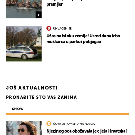
premijer
UHVAĆEN JE
Užas na istoku zemlje! Usred dana izbo
muškarca u parku i pobjegao
JOŠ AKTUALNOSTI
PRONAĐITE ŠTO VAS ZANIMA
SHOW
UKLJUČITE NOTIFIKACIJE
ČUVA USPOMENU NA NJEGA
Njezinog oca obožavala je cijela Hrvatska!