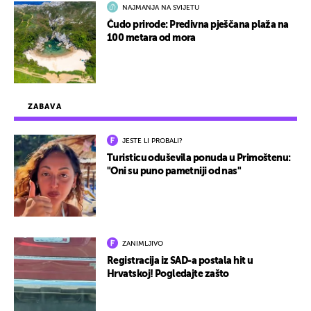
NAJMANJA NA SVIJETU
Čudo prirode: Predivna pješčana plaža na
100 metara od mora
ZABAVA
JESTE LI PROBALI?
Turisticu oduševila ponuda u Primoštenu:
"Oni su puno pametniji od nas"
ZANIMLJIVO
Registracija iz SAD-a postala hit u
Hrvatskoj! Pogledajte zašto