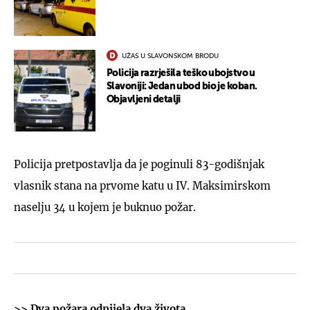
UŽAS U SLAVONSKOM BRODU
Policija razrješila teško ubojstvo u
Slavoniji: Jedan ubod bio je koban.
Objavljeni detalji
Policija pretpostavlja da je poginuli 83-godišnjak
vlasnik stana na prvome katu u IV. Maksimirskom
naselju 34 u kojem je buknuo požar.
>>
Dva požara odnijela dva života