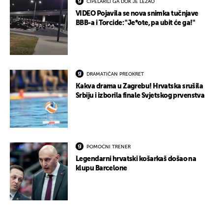
CIPELARILI GA DOK JE LEŽAO
VIDEO Pojavila se nova snimka tučnjave
BBB-a i Torcide: "Je*ote, pa ubit će ga!"
DRAMATIČAN PREOKRET
Kakva drama u Zagrebu! Hrvatska srušila
Srbiju i izborila finale Svjetskog prvenstva
POMOĆNI TRENER
Legendarni hrvatski košarkaš došao na
klupu Barcelone