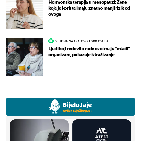
Hormonska terapija u menopauzi: Žene
koje je koriste imaju znatno manji rizik od
ovoga
STUDIJA NA GOTOVO 1.900 OSOBA
Ljudi koji redovito rade ovo imaju “mlađi”
organizam, pokazuje istraživanje