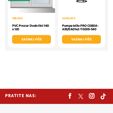
188,00 €
3.006,09 €
PVC Prozor Dvokrilni 140
Pumpa Wilo PRO C08DA-
x 120
435/EAD1x2-T0039-540
SAZNAJ VIŠE
SAZNAJ VIŠE
PRATITE NAS: