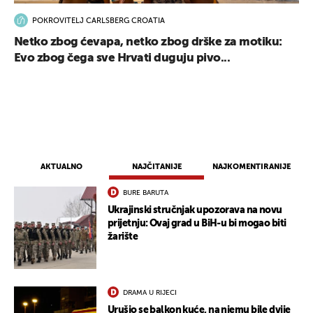
POKROVITELJ CARLSBERG CROATIA
Netko zbog ćevapa, netko zbog drške za motiku:
Evo zbog čega sve Hrvati duguju pivo...
AKTUALNO
NAJČITANIJE
NAJKOMENTIRANIJE
BURE BARUTA
Ukrajinski stručnjak upozorava na novu
prijetnju: Ovaj grad u BiH-u bi mogao biti
žarište
DRAMA U RIJECI
Urušio se balkon kuće, na njemu bile dvije