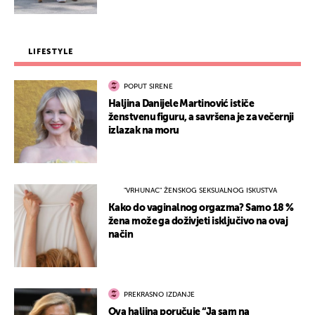
LIFESTYLE
POPUT SIRENE
Haljina Danijele Martinović ističe
ženstvenu figuru, a savršena je za večernji
izlazak na moru
"VRHUNAC" ŽENSKOG SEKSUALNOG ISKUSTVA
Kako do vaginalnog orgazma? Samo 18 %
žena može ga doživjeti isključivo na ovaj
način
PREKRASNO IZDANJE
Ova haljina poručuje “Ja sam na