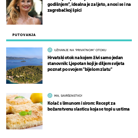
godišnjem”, idealna je za ljeto, a nosi se i na
zagrebačkoj špici
PUTOVANJA
UŽIVANJE NA "PRIVATNOM" OTOKU
Hrvatski otok na kojem živi samo jedan
stanovnik: Ljepotan koji je diljem svijeta
poznat po svojem "bijelom zlatu"
MA, SAVRŠENSTVO!
Kolač s limunom i sirom: Recept za
božanstvenu slasticu koja se topi u ustima