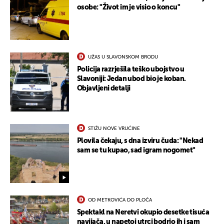
osobe: "Život im je visio o koncu"
UŽAS U SLAVONSKOM BRODU
Policija razrješila teško ubojstvo u
Slavoniji: Jedan ubod bio je koban.
Objavljeni detalji
STIŽU NOVE VRUĆINE
Plovila čekaju, s dna izviru čuda: "Nekad
sam se tu kupao, sad igram nogomet"
OD METKOVIĆA DO PLOČA
Spektakl na Neretvi okupio desetke tisuća
navijača, u napetoj utrci bodrio ih i sam