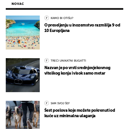
NOVAC
KAMO BI OTIŠLI?
O preseljenju u inozemstvo razmišlja 9 od
10 Europljana
TREĆI UNIKATNI BUGATTI
Nazvan je po vrsti srednjovjekovnog
viteškog konja i visok samo metar
SAM SVOJ ŠEF
Šest poslova koje možete pokrenuti od
kuće uz minimalna ulaganja