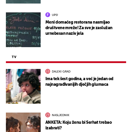
UPS!
Meni domaćeg restorana nasmijao
društvene mreže! Za sve je zaslužan
urnebesan naziv jela
TV
DALEKI GRAD
Ima tek šest godina, a već je jedan od
najnagrađivanijih dječjih glumaca
NASLJEDNIK
ANKETA: Koju ženu bi Serhat trebao
izabrati?