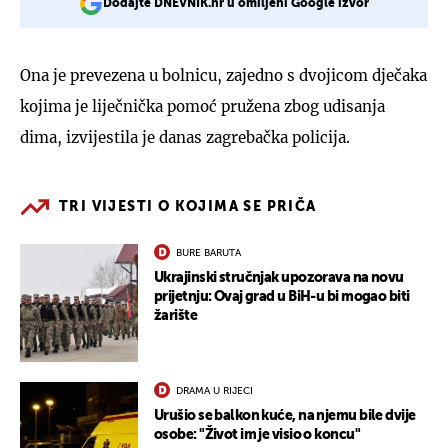
Dodajte DNEVNIK.hr u omiljeni Google izvor
Ona je prevezena u bolnicu, zajedno s dvojicom dječaka
kojima je liječnička pomoć pružena zbog udisanja
dima, izvijestila je danas zagrebačka policija.
TRI VIJESTI O KOJIMA SE PRIČA
BURE BARUTA
Ukrajinski stručnjak upozorava na novu
prijetnju: Ovaj grad u BiH-u bi mogao biti
žarište
DRAMA U RIJECI
Urušio se balkon kuće, na njemu bile dvije
osobe: "Život im je visio o koncu"