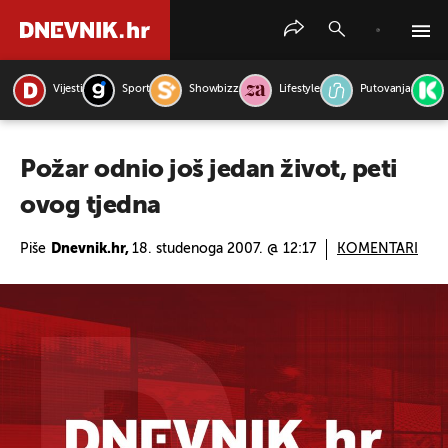
Vijesti
Sport
Showbizz
Lifestyle
Putovanja
PRETRAŽITE VIJESTI
Požar odnio još jedan život, peti
ovog tjedna
Piše
Dnevnik.hr,
18. studenoga 2007. @ 12:17
KOMENTARI