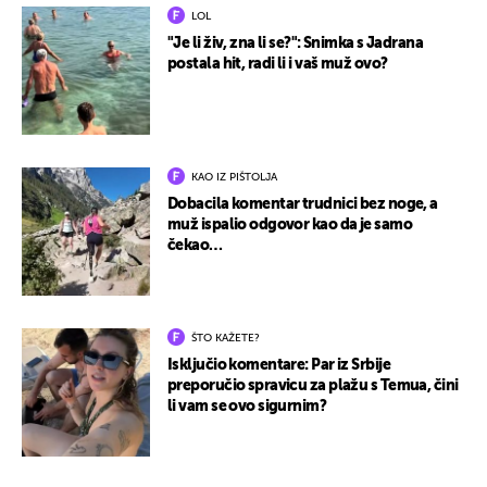
LOL
"Je li živ, zna li se?": Snimka s Jadrana
postala hit, radi li i vaš muž ovo?
KAO IZ PIŠTOLJA
Dobacila komentar trudnici bez noge, a
muž ispalio odgovor kao da je samo
čekao…
ŠTO KAŽETE?
Isključio komentare: Par iz Srbije
preporučio spravicu za plažu s Temua, čini
li vam se ovo sigurnim?