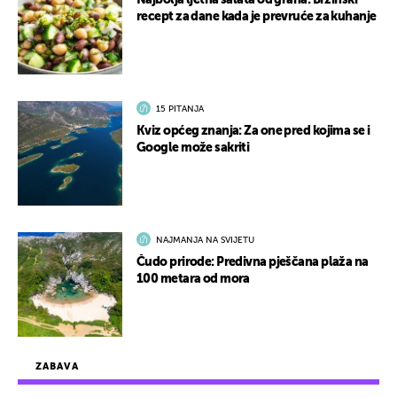
Najbolja ljetna salata od graha: Brzinski
recept za dane kada je prevruće za kuhanje
15 PITANJA
Kviz općeg znanja: Za one pred kojima se i
Google može sakriti
NAJMANJA NA SVIJETU
Čudo prirode: Predivna pješčana plaža na
100 metara od mora
ZABAVA