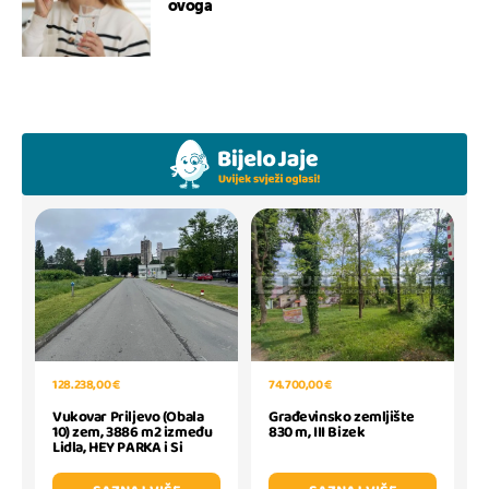
ovoga
128.238,00 €
74.700,00 €
Vukovar Priljevo (Obala
Građevinsko zemljište
10) zem, 3886 m2 između
830 m, III Bizek
Lidla, HEY PARKA i Si