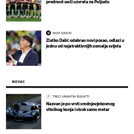
prednost uoči uzvrata na Poljudu
NOVI IZAZOV
Zlatko Dalić odabrao novi posao, odlazi u
jednu od najatraktivnijih zemalja svijeta
NOVAC
TREĆI UNIKATNI BUGATTI
Nazvan je po vrsti srednjovjekovnog
viteškog konja i visok samo metar