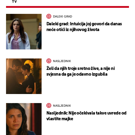
TV
DALEKI GRAD
Daleki grad: Intuicija joj govori da danas
neće otići iz njihovog života
NASLJEDNIK
Želi da njih troje sretno žive, a nije ni
svjesna da ga je odavno izgubila
NASLJEDNIK
Nasljednik: Nije očekivala takve uvrede od
vlastite majke