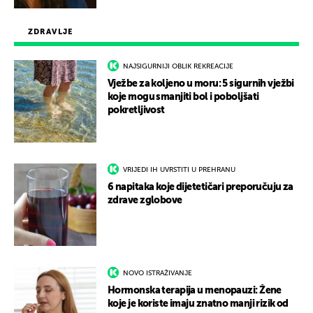
ZDRAVLJE
NAJSIGURNIJI OBLIK REKREACIJE
Vježbe za koljeno u moru: 5 sigurnih vježbi
koje mogu smanjiti bol i poboljšati
pokretljivost
VRIJEDI IH UVRSTITI U PREHRANU
6 napitaka koje dijetetičari preporučuju za
zdrave zglobove
NOVO ISTRAŽIVANJE
Hormonska terapija u menopauzi: Žene
koje je koriste imaju znatno manji rizik od