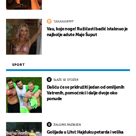
"UUUUUUFFFF"
Vau, koje noge! Ružičasti badić istaknuo je
najbolje adute Maje Šuput
SPORT
SLAŽE SE STOŽER
Daliću će se pridružiti jedan od omiljenih
Vatrenih, pomoćnici i dalje dvoje oko
ponude
ŽALGIRIS RAZBIJEN
Golijada u Litvi: Hajduku petarda i velika