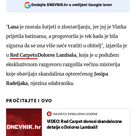
Dodajte DNEVNIK.hr u omiljeni Google izvor
'
Lana
je morala šutjeti o zlostavljanju, jer joj je Vlatka
prijetila batinama, a progovorila je tek kada je bila
sigurna da se ona više neće vratiti u obitelj', izjavila je
u
Red Carpetu
Dolores Lambaša
, koja je u podužem
ekskluzivnom razgovoru razgolila većinu misterija
koje obavijaju skandalima opterećenog
Josipa
Radeljaka
, njezina odabranika.
PROČITAJTE I OVO
NAJVEĆA EKSKLUZIVA GODINE
VIDEO: Red Carpet donosi skandalozne
detalje o Dolores Lambaši!