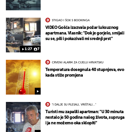
STIGAO I ŠOK S BOOKINGA
VIDEO Gošća izazvala požar luksuznog
apartmana. Vlasnik: "Dok je gorjelo, smijali
su se, pili i pokazivali mi srednji prst"
1:27
7
CRVENI ALARM ZA CIJELU HRVATSKU
Temperatura dosegnula 40 stupnjeva, evo
kada stiže promjena
"I DALJE SU PLESALI, VRIŠTALI..."
Turisti mu zapalili apartman: "U 30 minuta
nestalo je 50 godina našeg života, supruga
i ja ne možemo oka sklopiti"