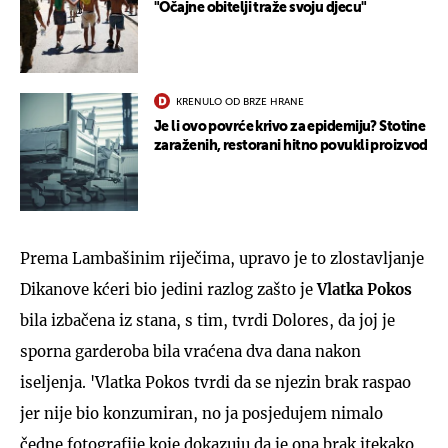
"Očajne obitelji traže svoju djecu"
KRENULO OD BRZE HRANE
Je li ovo povrće krivo za epidemiju? Stotine
zaraženih, restorani hitno povukli proizvod
Prema Lambašinim riječima, upravo je to zlostavljanje
Dikanove kćeri bio jedini razlog zašto je
Vlatka Pokos
bila izbačena iz stana, s tim, tvrdi Dolores, da joj je
sporna garderoba bila vraćena dva dana nakon
iseljenja. 'Vlatka Pokos tvrdi da se njezin brak raspao
jer nije bio konzumiran, no ja posjedujem nimalo
čedne fotografije koje dokazuju da je ona brak itekako