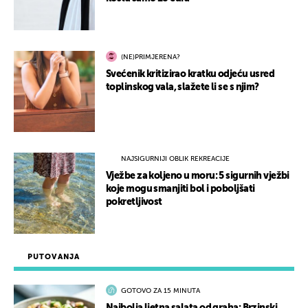
(NE)PRIMJERENA?
Svećenik kritizirao kratku odjeću usred
toplinskog vala, slažete li se s njim?
NAJSIGURNIJI OBLIK REKREACIJE
Vježbe za koljeno u moru: 5 sigurnih vježbi
koje mogu smanjiti bol i poboljšati
pokretljivost
PUTOVANJA
GOTOVO ZA 15 MINUTA