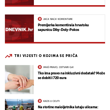
JACA 'BACA' KOMENTARE
Premijerka komentirala hrvatsku
sapunicu Diky-Doly-Pokos
TRI VIJESTI O KOJIMA SE PRIČA
IMAŠ PRAVO, OSTVARI GA!
Tko ima pravo na inkluzivni dodatak? Može
se dobiti i 720 eura
KAOS U CEUTI
Na stotine maloljetnika lutaju ulicama: