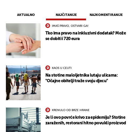
AKTUALNO
NAJČITANIJE
NAJKOMENTIRANIJE
IMAŠ PRAVO, OSTVARI GA!
Tko ima pravo na inkluzivni dodatak? Može
se dobiti i 720 eura
KAOS U CEUTI
Na stotine maloljetnika lutaju ulicama:
"Očajne obitelji traže svoju djecu"
KRENULO OD BRZE HRANE
Je li ovo povrće krivo za epidemiju? Stotine
zaraženih, restorani hitno povukli proizvod