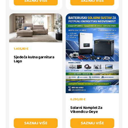
SAZNAJ VIŠE
SAZNAJ VIŠE
1.405,80 €
Sjedeća kutna garnitura
Lago
6.290,00 €
Solarni Komplet Za
Vikendicu-Deye
SAZNAJ VIŠE
SAZNAJ VIŠE