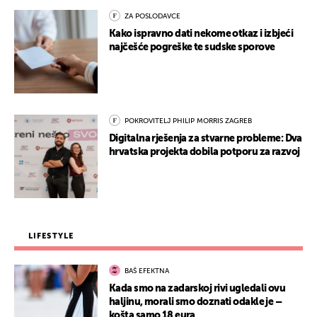
ZA POSLODAVCE
Kako ispravno dati nekome otkaz i izbjeći
najčešće pogreške te sudske sporove
POKROVITELJ PHILIP MORRIS ZAGREB
Digitalna rješenja za stvarne probleme: Dva
hrvatska projekta dobila potporu za razvoj
LIFESTYLE
BAŠ EFEKTNA
Kada smo na zadarskoj rivi ugledali ovu
haljinu, morali smo doznati odakle je –
košta samo 18 eura