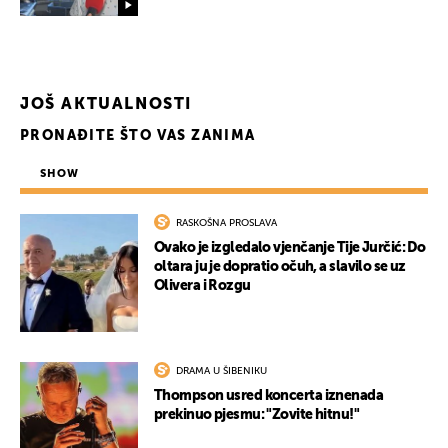
UKLJUČITE NOTIFIKACIJE
JOŠ AKTUALNOSTI
PRONAĐITE ŠTO VAS ZANIMA
SHOW
RASKOŠNA PROSLAVA
Ovako je izgledalo vjenčanje Tije Jurčić: Do
oltara ju je dopratio očuh, a slavilo se uz
Olivera i Rozgu
DRAMA U ŠIBENIKU
Thompson usred koncerta iznenada
prekinuo pjesmu: "Zovite hitnu!"