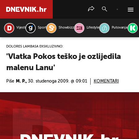
Vijesti
Sport
Showbizz
Lifestyle
Putovanja
PRETRAŽITE VIJESTI
DOLORES LAMBAŠA EKSKLUZIVNO:
'Vlatka Pokos teško je ozlijedila
malenu Lanu'
Piše
M. P.,
30. studenoga 2009. @ 09:01
KOMENTARI