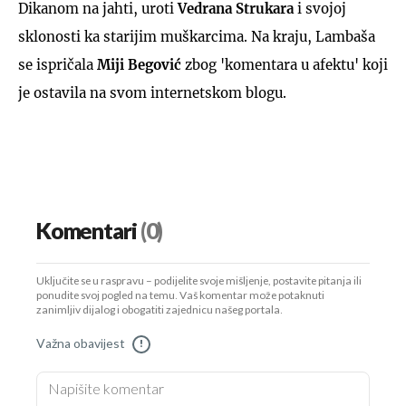
Dikanom na jahti, uroti
Vedrana Strukara
i svojoj
sklonosti ka starijim muškarcima. Na kraju, Lambaša
se ispričala
Miji Begović
zbog 'komentara u afektu' koji
je ostavila na svom internetskom blogu.
Komentari
(0)
Uključite se u raspravu – podijelite svoje mišljenje, postavite pitanja ili
ponudite svoj pogled na temu. Vaš komentar može potaknuti
zanimljiv dijalog i obogatiti zajednicu našeg portala.
Važna obavijest
!