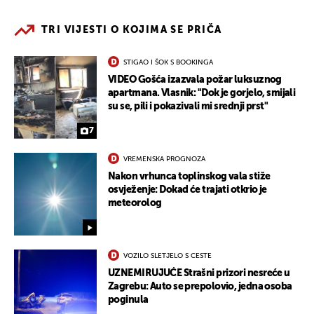
TRI VIJESTI O KOJIMA SE PRIČA
STIGAO I ŠOK S BOOKINGA
VIDEO Gošća izazvala požar luksuznog
apartmana. Vlasnik: "Dok je gorjelo, smijali
su se, pili i pokazivali mi srednji prst"
7
VREMENSKA PROGNOZA
Nakon vrhunca toplinskog vala stiže
osvježenje: Dokad će trajati otkrio je
meteorolog
VOZILO SLETJELO S CESTE
UZNEMIRUJUĆE Strašni prizori nesreće u
Zagrebu: Auto se prepolovio, jedna osoba
poginula