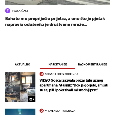
SVAKA ČAST
Bahato mu prepriječio prijelaz, a ono što je pješak
napravio oduševilo je društvene mreže...
AKTUALNO
NAJČITANIJE
NAJKOMENTIRANIJE
STIGAO I ŠOK S BOOKINGA
VIDEO Gošća izazvala požar luksuznog
apartmana. Vlasnik: "Dok je gorjelo, smijali
su se, pili i pokazivali mi srednji prst"
7
VREMENSKA PROGNOZA