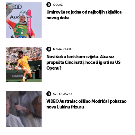
ODLAZI
Umirovila se jedna od najboljih skijašica
novog doba
NEMA KRAJA
Novi šok u teniskom svijetu: Alcaraz
propušta Cincinatti, hoće li igrati na US
Openu?
SVE OBJAVIO
VIDEO Australac ošišao Modrića i pokazao
novu Lukinu frizuru