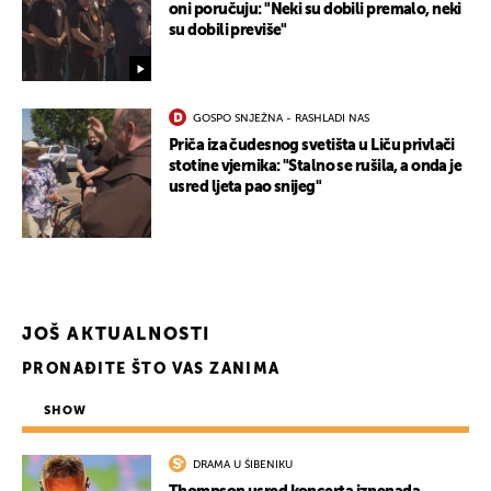
oni poručuju: "Neki su dobili premalo, neki
su dobili previše"
GOSPO SNJEŽNA - RASHLADI NAS
Priča iza čudesnog svetišta u Liču privlači
stotine vjernika: "Stalno se rušila, a onda je
usred ljeta pao snijeg"
JOŠ AKTUALNOSTI
PRONAĐITE ŠTO VAS ZANIMA
UKLJUČITE NOTIFIKACIJE
SHOW
DRAMA U ŠIBENIKU