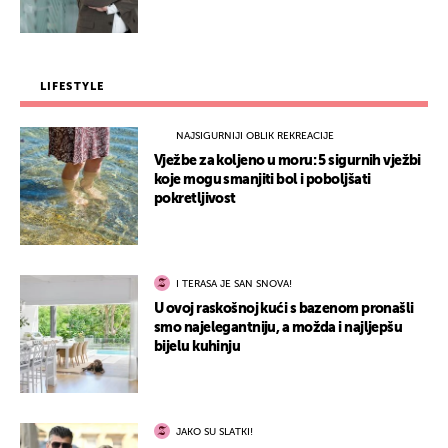
LIFESTYLE
NAJSIGURNIJI OBLIK REKREACIJE
Vježbe za koljeno u moru: 5 sigurnih vježbi
koje mogu smanjiti bol i poboljšati
pokretljivost
I TERASA JE SAN SNOVA!
U ovoj raskošnoj kući s bazenom pronašli
smo najelegantniju, a možda i najljepšu
bijelu kuhinju
JAKO SU SLATKI!