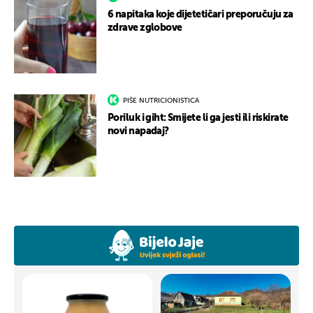
6 napitaka koje dijetetičari preporučuju za
zdrave zglobove
PIŠE NUTRICIONISTICA
Poriluk i giht: Smijete li ga jesti ili riskirate
novi napadaj?