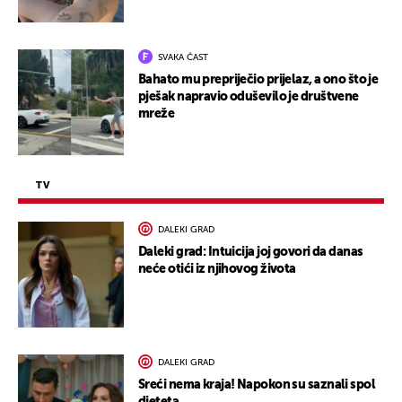
SVAKA ČAST
Bahato mu prepriječio prijelaz, a ono što je
pješak napravio oduševilo je društvene
mreže
TV
DALEKI GRAD
Daleki grad: Intuicija joj govori da danas
neće otići iz njihovog života
DALEKI GRAD
Sreći nema kraja! Napokon su saznali spol