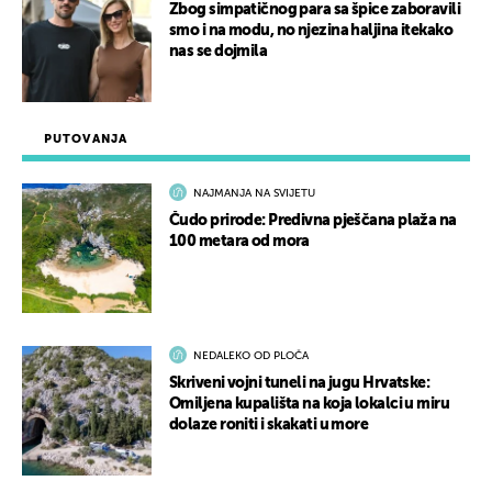
Zbog simpatičnog para sa špice zaboravili
smo i na modu, no njezina haljina itekako
nas se dojmila
PUTOVANJA
NAJMANJA NA SVIJETU
Čudo prirode: Predivna pješčana plaža na
100 metara od mora
NEDALEKO OD PLOČA
Skriveni vojni tuneli na jugu Hrvatske:
Omiljena kupališta na koja lokalci u miru
dolaze roniti i skakati u more