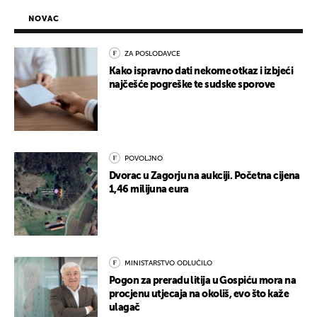
NOVAC
ZA POSLODAVCE
Kako ispravno dati nekome otkaz i izbjeći
najčešće pogreške te sudske sporove
POVOLJNO
Dvorac u Zagorju na aukciji. Početna cijena
1,46 milijuna eura
MINISTARSTVO ODLUČILO
Pogon za preradu litija u Gospiću mora na
procjenu utjecaja na okoliš, evo što kaže
ulagač