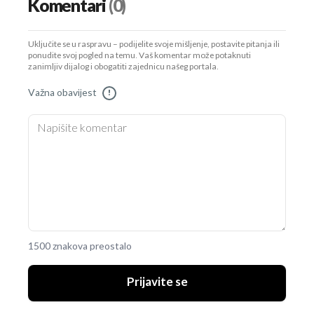
Komentari
(0)
Uključite se u raspravu – podijelite svoje mišljenje, postavite pitanja ili
ponudite svoj pogled na temu. Vaš komentar može potaknuti
zanimljiv dijalog i obogatiti zajednicu našeg portala.
Važna obavijest
!
1500 znakova preostalo
Prijavite se