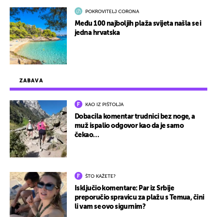
POKROVITELJ CORONA
Među 100 najboljih plaža svijeta našla se i
jedna hrvatska
ZABAVA
KAO IZ PIŠTOLJA
Dobacila komentar trudnici bez noge, a
muž ispalio odgovor kao da je samo
čekao…
ŠTO KAŽETE?
Isključio komentare: Par iz Srbije
preporučio spravicu za plažu s Temua, čini
li vam se ovo sigurnim?