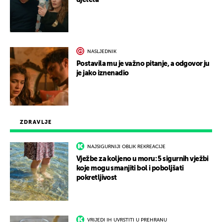
djeteta
NASLJEDNIK
Postavila mu je važno pitanje, a odgovor ju
je jako iznenadio
ZDRAVLJE
NAJSIGURNIJI OBLIK REKREACIJE
Vježbe za koljeno u moru: 5 sigurnih vježbi
koje mogu smanjiti bol i poboljšati
pokretljivost
VRIJEDI IH UVRSTITI U PREHRANU