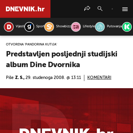
Vijesti
Sport
Showbizz
Lifestyle
Putovanja
PRETRAŽITE VIJESTI
OTVORENA 'PANDORINA KUTIJA'
Predstavljen posljednji studijski
album Dine Dvornika
Piše
Z. S.,
29. studenoga 2008. @ 13:11
KOMENTARI