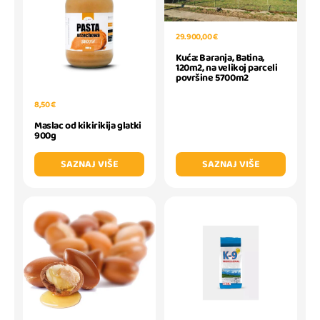
29.900,00 €
Kuća: Baranja, Batina,
120m2, na velikoj parceli
površine 5700m2
8,50 €
Maslac od kikirikija glatki
900g
SAZNAJ VIŠE
SAZNAJ VIŠE