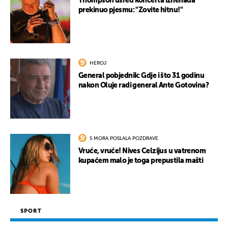
Thompson usred koncerta iznenada
prekinuo pjesmu: "Zovite hitnu!"
HEROJ
General pobjednik: Gdje i što 31 godinu
nakon Oluje radi general Ante Gotovina?
S MORA POSLALA POZDRAVE
Vruće, vruće! Nives Celzijus u vatrenom
kupaćem malo je toga prepustila mašti
SPORT