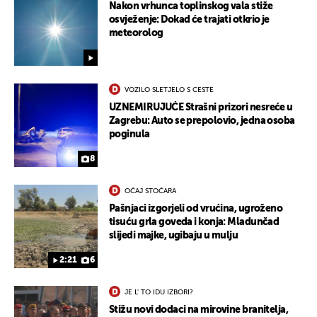
Nakon vrhunca toplinskog vala stiže
osvježenje: Dokad će trajati otkrio je
meteorolog
VOZILO SLETJELO S CESTE
UZNEMIRUJUĆE Strašni prizori nesreće u
Zagrebu: Auto se prepolovio, jedna osoba
poginula
8
OČAJ STOČARA
Pašnjaci izgorjeli od vrućina, ugroženo
tisuću grla goveda i konja: Mladunčad
slijedi majke, ugibaju u mulju
2:21
6
JE L' TO IDU IZBORI?
Stižu novi dodaci na mirovine branitelja,