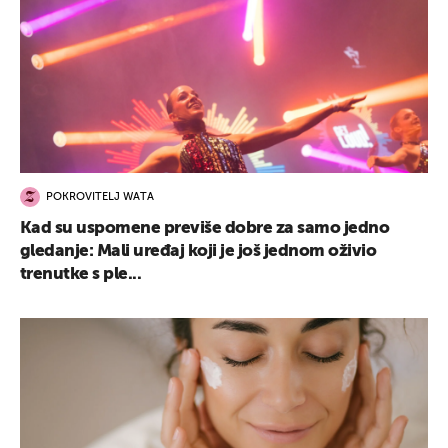
POKROVITELJ WATA
Kad su uspomene previše dobre za samo jedno
gledanje: Mali uređaj koji je još jednom oživio
trenutke s ple...