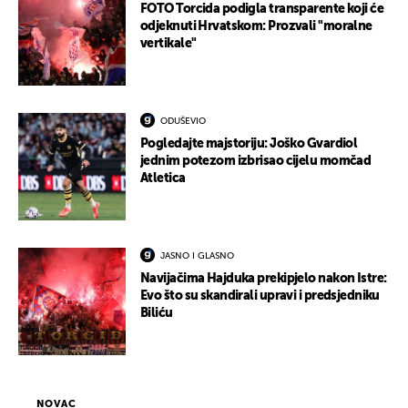
FOTO Torcida podigla transparente koji će
odjeknuti Hrvatskom: Prozvali "moralne
vertikale"
ODUŠEVIO
Pogledajte majstoriju: Joško Gvardiol
jednim potezom izbrisao cijelu momčad
Atletica
JASNO I GLASNO
Navijačima Hajduka prekipjelo nakon Istre:
Evo što su skandirali upravi i predsjedniku
Biliću
NOVAC