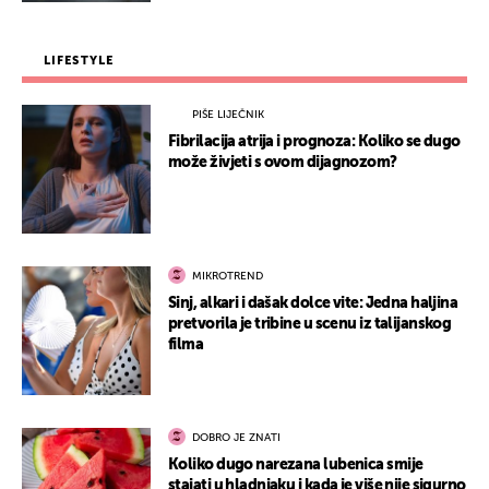
LIFESTYLE
PIŠE LIJEČNIK
Fibrilacija atrija i prognoza: Koliko se dugo
može živjeti s ovom dijagnozom?
MIKROTREND
Sinj, alkari i dašak dolce vite: Jedna haljina
pretvorila je tribine u scenu iz talijanskog
filma
DOBRO JE ZNATI
Koliko dugo narezana lubenica smije
stajati u hladnjaku i kada je više nije sigurno