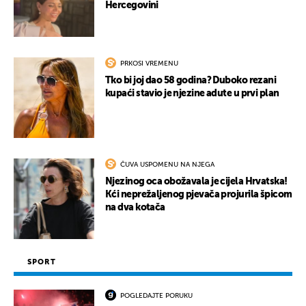
Hercegovini
PRKOSI VREMENU
Tko bi joj dao 58 godina? Duboko rezani
kupaći stavio je njezine adute u prvi plan
ČUVA USPOMENU NA NJEGA
Njezinog oca obožavala je cijela Hrvatska!
Kći neprežaljenog pjevača projurila špicom
na dva kotača
SPORT
POGLEDAJTE PORUKU