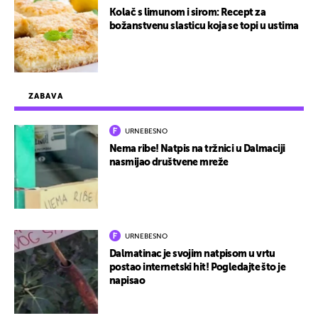
Kolač s limunom i sirom: Recept za
božanstvenu slasticu koja se topi u ustima
ZABAVA
URNEBESNO
Nema ribe! Natpis na tržnici u Dalmaciji
nasmijao društvene mreže
URNEBESNO
Dalmatinac je svojim natpisom u vrtu
postao internetski hit! Pogledajte što je
napisao