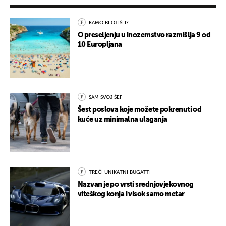
KAMO BI OTIŠLI?
O preseljenju u inozemstvo razmišlja 9 od
10 Europljana
SAM SVOJ ŠEF
Šest poslova koje možete pokrenuti od
kuće uz minimalna ulaganja
TREĆI UNIKATNI BUGATTI
Nazvan je po vrsti srednjovjekovnog
viteškog konja i visok samo metar