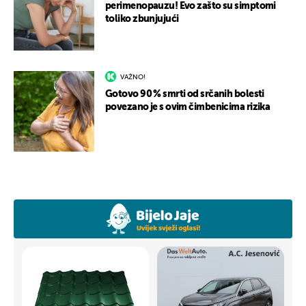
perimenopauzu! Evo zašto su simptomi
toliko zbunjujući
VAŽNO!
Gotovo 90 % smrti od srčanih bolesti
povezano je s ovim čimbenicima rizika