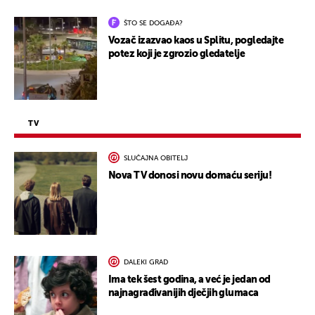
ŠTO SE DOGAĐA?
Vozač izazvao kaos u Splitu, pogledajte
potez koji je zgrozio gledatelje
TV
SLUČAJNA OBITELJ
Nova TV donosi novu domaću seriju!
DALEKI GRAD
Ima tek šest godina, a već je jedan od
najnagrađivanijih dječjih glumaca