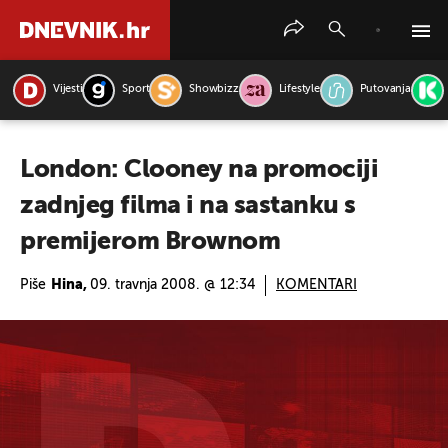
Vijesti
Sport
Showbizz
Lifestyle
Putovanja
PRETRAŽITE VIJESTI
London: Clooney na promociji
zadnjeg filma i na sastanku s
premijerom Brownom
Piše
Hina,
09. travnja 2008. @ 12:34
KOMENTARI