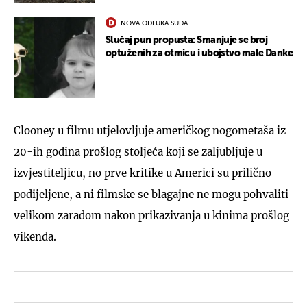
NOVA ODLUKA SUDA
Slučaj pun propusta: Smanjuje se broj
optuženih za otmicu i ubojstvo male Danke
Clooney u filmu utjelovljuje američkog nogometaša iz
20-ih godina prošlog stoljeća koji se zaljubljuje u
izvjestiteljicu, no prve kritike u Americi su prilično
podijeljene, a ni filmske se blagajne ne mogu pohvaliti
velikom zaradom nakon prikazivanja u kinima prošlog
vikenda.