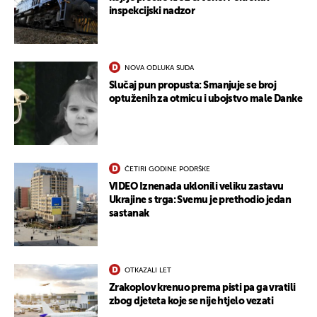
inspekcijski nadzor
NOVA ODLUKA SUDA
Slučaj pun propusta: Smanjuje se broj
optuženih za otmicu i ubojstvo male Danke
ČETIRI GODINE PODRŠKE
VIDEO Iznenada uklonili veliku zastavu
Ukrajine s trga: Svemu je prethodio jedan
sastanak
UKLJUČITE NOTIFIKACIJE
OTKAZALI LET
Zrakoplov krenuo prema pisti pa ga vratili
zbog djeteta koje se nije htjelo vezati