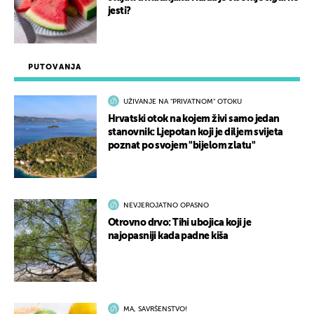
jesti?
PUTOVANJA
UŽIVANJE NA "PRIVATNOM" OTOKU
Hrvatski otok na kojem živi samo jedan
stanovnik: Ljepotan koji je diljem svijeta
poznat po svojem "bijelom zlatu"
NEVJEROJATNO OPASNO
Otrovno drvo: Tihi ubojica koji je
najopasniji kada padne kiša
MA, SAVRŠENSTVO!