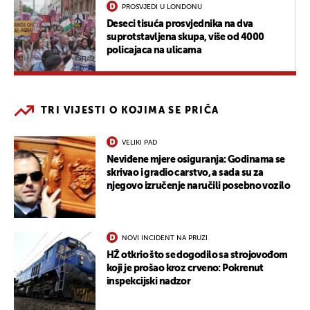
PROSVJEDI U LONDONU
Deseci tisuća prosvjednika na dva
suprotstavljena skupa, više od 4000
policajaca na ulicama
TRI VIJESTI O KOJIMA SE PRIČA
VELIKI PAD
Neviđene mjere osiguranja: Godinama se
skrivao i gradio carstvo, a sada su za
njegovo izručenje naručili posebno vozilo
NOVI INCIDENT NA PRUZI
HŽ otkrio što se dogodilo sa strojovođom
koji je prošao kroz crveno: Pokrenut
inspekcijski nadzor