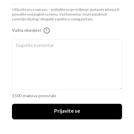
Uključite se u raspravu – podijelite svoje mišljenje, postavite pitanja ili
ponudite svoj pogled na temu. Vaš komentar može potaknuti
zanimljiv dijalog i obogatiti zajednicu našeg portala.
Važna obavijest
!
1500 znakova preostalo
Prijavite se