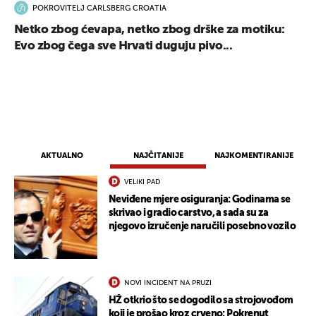
POKROVITELJ CARLSBERG CROATIA
Netko zbog ćevapa, netko zbog drške za motiku:
Evo zbog čega sve Hrvati duguju pivo...
AKTUALNO
NAJČITANIJE
NAJKOMENTIRANIJE
VELIKI PAD
Neviđene mjere osiguranja: Godinama se
skrivao i gradio carstvo, a sada su za
njegovo izručenje naručili posebno vozilo
NOVI INCIDENT NA PRUZI
HŽ otkrio što se dogodilo sa strojovođom
koji je prošao kroz crveno: Pokrenut