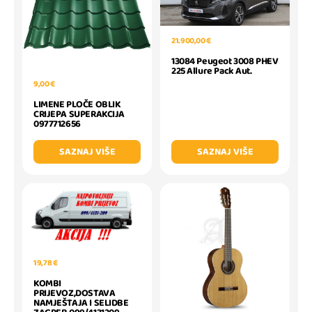
21.900,00 €
13084 Peugeot 3008 PHEV
225 Allure Pack Aut.
9,00 €
LIMENE PLOČE OBLIK
CRIJEPA SUPERAKCIJA
0977712656
SAZNAJ VIŠE
SAZNAJ VIŠE
19,78 €
KOMBI
PRIJEVOZ,DOSTAVA
NAMJEŠTAJA I SELIDBE