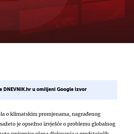
e DNEVNIK.hr u omiljeni Google izvor
ela o klimatskim promjenama, nagrađenog
ažeto je opsežno izvješće o problemu globalnog
knute smjernice plana djelovanja u predstojećih