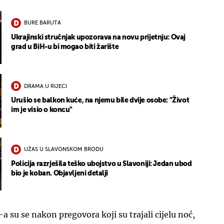
BURE BARUTA
Ukrajinski stručnjak upozorava na novu prijetnju: Ovaj
grad u BiH-u bi mogao biti žarište
DRAMA U RIJECI
Urušio se balkon kuće, na njemu bile dvije osobe: "Život
im je visio o koncu"
UŽAS U SLAVONSKOM BRODU
Policija razrješila teško ubojstvo u Slavoniji: Jedan ubod
bio je koban. Objavljeni detalji
-a su se nakon pregovora koji su trajali cijelu noć,