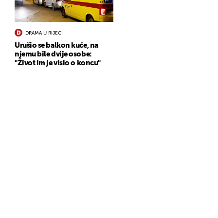
DRAMA U RIJECI
Urušio se balkon kuće, na
njemu bile dvije osobe:
"Život im je visio o koncu"