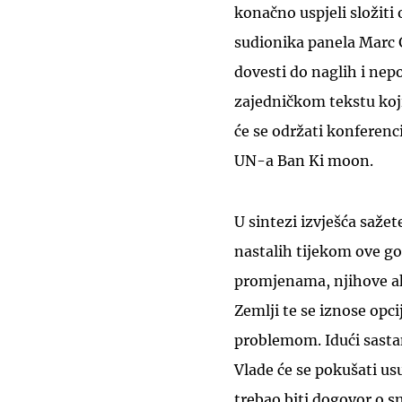
konačno uspjeli složiti
sudionika panela Marc G
dovesti do naglih i nep
zajedničkom tekstu koji
će se održati konferenci
UN-a Ban Ki moon.
U sintezi izvješća saže
nastalih tijekom ove g
promjenama, njihove ak
Zemlji te se iznose opc
problemom. Idući sastan
Vlade će se pokušati usu
trebao biti dogovor o s