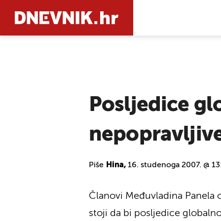
PRETRAŽIT
Posljedice gl
nepopravljiv
Piše
Hina,
16. studenoga 2007. @ 13
Članovi Međuvladina Panela o
stoji da bi posljedice globaln