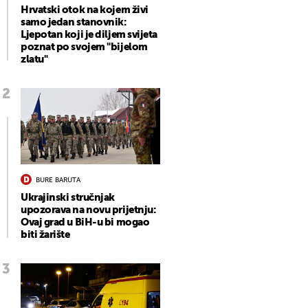
Hrvatski otok na kojem živi
samo jedan stanovnik:
Ljepotan koji je diljem svijeta
poznat po svojem "bijelom
zlatu"
BURE BARUTA
Ukrajinski stručnjak
upozorava na novu prijetnju:
Ovaj grad u BiH-u bi mogao
biti žarište