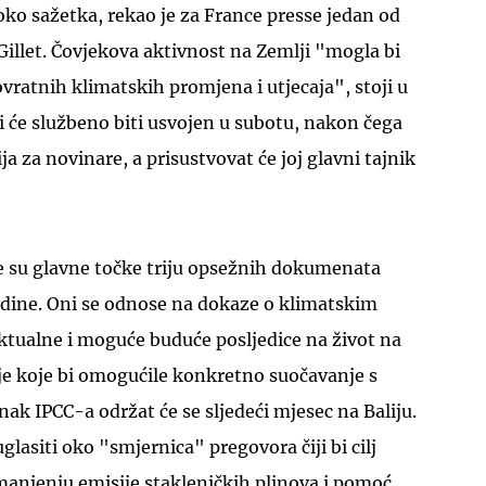
 oko sažetka, rekao je za France presse jedan od
illet. Čovjekova aktivnost na Zemlji "mogla bi
ovratnih klimatskih promjena i utjecaja", stoji u
 će službeno biti usvojen u subotu, nakon čega
ja za novinare, a prisustvovat će joj glavni tajnik
UKLJUČITE NOTIFIKACIJE
te su glavne točke triju opsežnih dokumenata
odine. Oni se odnose na dokaze o klimatskim
tualne i moguće buduće posljedice na život na
ije koje bi omogućile konkretno suočavanje s
ak IPCC-a održat će se sljedeći mjesec na Baliju.
glasiti oko "smjernica" pregovora čiji bi cilj
manjenju emisije stakleničkih plinova i pomoć