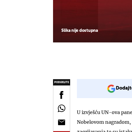
Slika nije dostupna
PODIJELITE
Dodajt
U izvješću UN-ova pan
Nobelovom nagradom, s
zagrijavanja te su ista