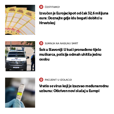
ČESTITAMO!
Izvučen je Eurojackpot od čak 32,6 milijuna
eura: Doznajte gdje idu bogati dobitci u
Hrvatskoj
SUMNJA NA NASILNU SMRT
Šok u Slavoniji: U kući pronađeno tijelo
muškarca, policija odmah uhitila jednu
osobu
PACIJENT U IZOLACIJI
Vratio se virus koji je izazvao međunarodnu
uzbunu: Otkriven novi slučaj u Europi
UKLJUČITE NOTIFIKACIJE