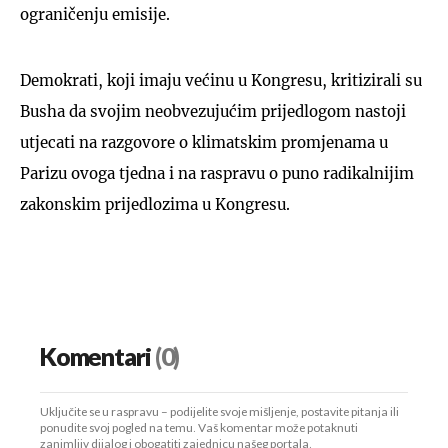
ograničenju emisije.
Demokrati, koji imaju većinu u Kongresu, kritizirali su
Busha da svojim neobvezujućim prijedlogom nastoji
utjecati na razgovore o klimatskim promjenama u
Parizu ovoga tjedna i na raspravu o puno radikalnijim
zakonskim prijedlozima u Kongresu.
Komentari
(0)
Uključite se u raspravu – podijelite svoje mišljenje, postavite pitanja ili
ponudite svoj pogled na temu. Vaš komentar može potaknuti
zanimljiv dijalog i obogatiti zajednicu našeg portala.