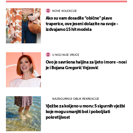
NOVE KOLEKCIJE
Ako su vam dosadile “obične” plave
traperice, ove jeseni dolazite na svoje -
izdvajamo 15 hit modela
U NOJ NIJE VRUĆE
Ovo je savršena haljina za ljeto i more - nosi
je i Bojana Gregorić Vejzović
NAJSIGURNIJI OBLIK REKREACIJE
Vježbe za koljeno u moru: 5 sigurnih vježbi
koje mogu smanjiti bol i poboljšati
pokretljivost