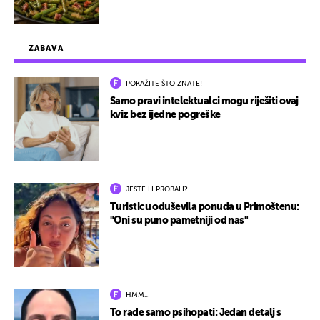
ZABAVA
POKAŽITE ŠTO ZNATE!
Samo pravi intelektualci mogu riješiti ovaj
kviz bez ijedne pogreške
JESTE LI PROBALI?
Turisticu oduševila ponuda u Primoštenu:
"Oni su puno pametniji od nas"
HMM…
To rade samo psihopati: Jedan detalj s