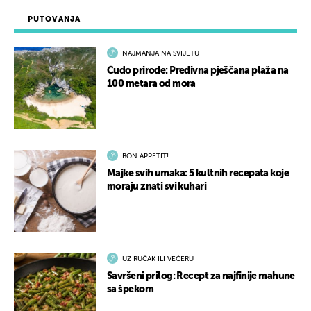
PUTOVANJA
NAJMANJA NA SVIJETU
Čudo prirode: Predivna pješčana plaža na
100 metara od mora
BON APPETIT!
Majke svih umaka: 5 kultnih recepata koje
moraju znati svi kuhari
UZ RUČAK ILI VEČERU
Savršeni prilog: Recept za najfinije mahune
sa špekom