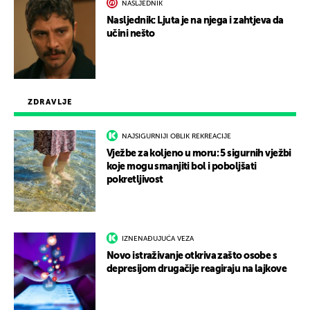
NASLJEDNIK
Nasljednik: Ljuta je na njega i zahtjeva da
učini nešto
ZDRAVLJE
NAJSIGURNIJI OBLIK REKREACIJE
Vježbe za koljeno u moru: 5 sigurnih vježbi
koje mogu smanjiti bol i poboljšati
pokretljivost
IZNENAĐUJUĆA VEZA
Novo istraživanje otkriva zašto osobe s
depresijom drugačije reagiraju na lajkove