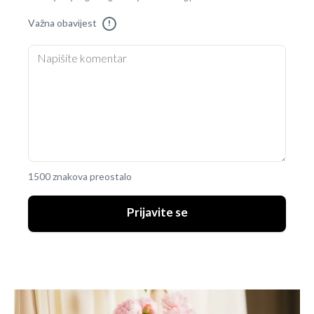
Važna obavijest
!
1500 znakova preostalo
Prijavite se