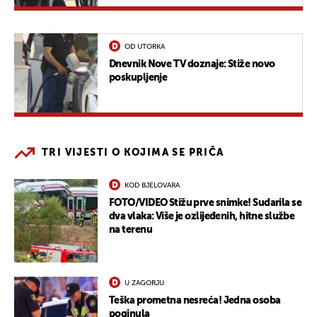
OD UTORKA
Dnevnik Nove TV doznaje: Stiže novo
poskupljenje
TRI VIJESTI O KOJIMA SE PRIČA
KOD BJELOVARA
FOTO/VIDEO Stižu prve snimke! Sudarila se
dva vlaka: Više je ozlijeđenih, hitne službe
na terenu
U ZAGORJU
Teška prometna nesreća! Jedna osoba
poginula