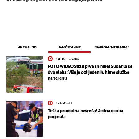
AKTUALNO
NAJČITANIJE
NAJKOMENTIRANIJE
KOD BJELOVARA
FOTO/VIDEO Stižu prve snimke! Sudarila se
dva vlaka: Više je ozlijeđenih, hitne službe
na terenu
U ZAGORJU
Teška prometna nesreća! Jedna osoba
poginula