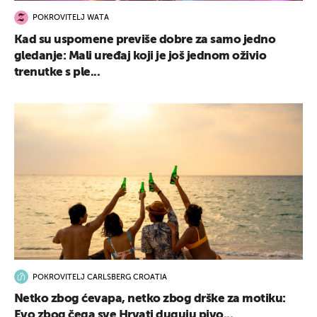
POKROVITELJ WATA
Kad su uspomene previše dobre za samo jedno
gledanje: Mali uređaj koji je još jednom oživio
trenutke s ple...
POKROVITELJ CARLSBERG CROATIA
Netko zbog ćevapa, netko zbog drške za motiku:
Evo zbog čega sve Hrvati duguju pivo...