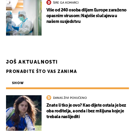
ŠIRE GA KOMARCI
Više od 240 osoba diljem Europe zaraženo
opasnim virusom: Najviše slučajeva u
našem susjedstvu
JOŠ AKTUALNOSTI
PRONAĐITE ŠTO VAS ZANIMA
SHOW
DANAS ŽIVI POVUČENO
Znate li tko je ovo? Kao dijete ostala je bez
oba roditelja, a onda i bez milijuna koje je
trebala naslijediti