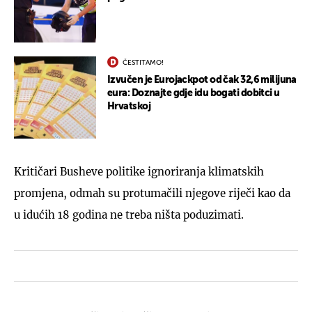
ČESTITAMO!
Izvučen je Eurojackpot od čak 32,6 milijuna
eura: Doznajte gdje idu bogati dobitci u
Hrvatskoj
Kritičari Busheve politike ignoriranja klimatskih
promjena, odmah su protumačili njegove riječi kao da
u idućih 18 godina ne treba ništa poduzimati.