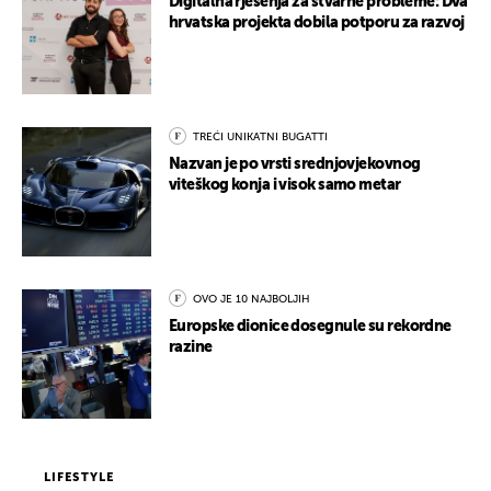
Digitalna rješenja za stvarne probleme: Dva
hrvatska projekta dobila potporu za razvoj
TREĆI UNIKATNI BUGATTI
Nazvan je po vrsti srednjovjekovnog
viteškog konja i visok samo metar
OVO JE 10 NAJBOLJIH
Europske dionice dosegnule su rekordne
razine
LIFESTYLE