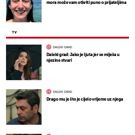
mora može vam otkriti puno o prijateljima
TV
DALEKI GRAD
Daleki grad: Jako je ljuta jer se miješa u
njezine stvari
DALEKI GRAD
Drago mu je što je cijelo vrijeme uz njega