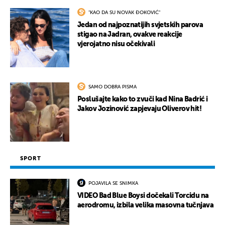
"KAO DA SU NOVAK ĐOKOVIĆ"
Jedan od najpoznatijih svjetskih parova
stigao na Jadran, ovakve reakcije
vjerojatno nisu očekivali
SAMO DOBRA PISMA
Poslušajte kako to zvuči kad Nina Badrić i
Jakov Jozinović zapjevaju Oliverov hit!
SPORT
POJAVILA SE SNIMKA
VIDEO Bad Blue Boysi dočekali Torcidu na
aerodromu, izbila velika masovna tučnjava