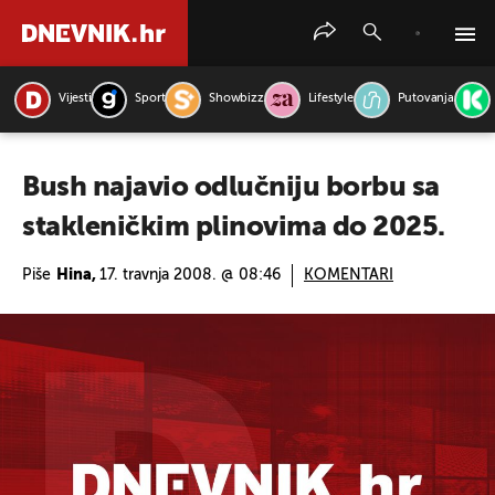
Vijesti
Sport
Showbizz
Lifestyle
Putovanja
PRETRAŽITE VIJESTI
Bush najavio odlučniju borbu sa
stakleničkim plinovima do 2025.
Piše
Hina,
17. travnja 2008. @ 08:46
KOMENTARI