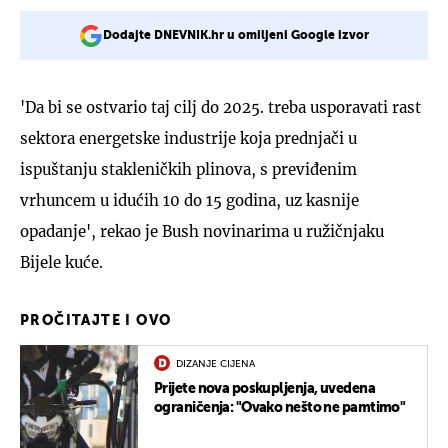
Dodajte DNEVNIK.hr u omiljeni Google izvor
'Da bi se ostvario taj cilj do 2025. treba usporavati rast
sektora energetske industrije koja prednjači u
ispuštanju stakleničkih plinova, s previđenim
vrhuncem u idućih 10 do 15 godina, uz kasnije
opadanje', rekao je Bush novinarima u ružičnjaku
Bijele kuće.
PROČITAJTE I OVO
DIZANJE CIJENA
Prijete nova poskupljenja, uvedena
ograničenja: "Ovako nešto ne pamtimo"