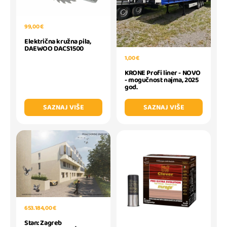
99,00 €
Električna kružna pila,
DAEWOO DACS1500
1,00 €
KRONE Profi liner - NOVO
- mogučnost najma, 2025
god.
SAZNAJ VIŠE
SAZNAJ VIŠE
653.184,00 €
Stan: Zagreb