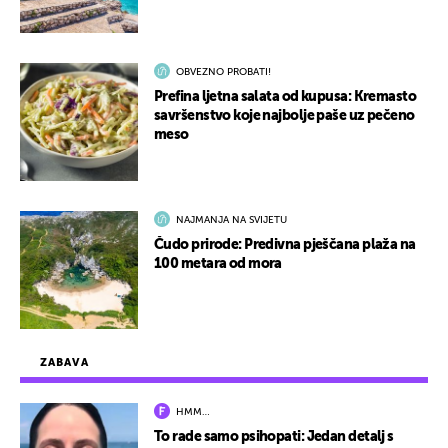
OBVEZNO PROBATI!
Prefina ljetna salata od kupusa: Kremasto
savršenstvo koje najbolje paše uz pečeno
meso
NAJMANJA NA SVIJETU
Čudo prirode: Predivna pješčana plaža na
100 metara od mora
ZABAVA
HMM…
To rade samo psihopati: Jedan detalj s