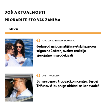
JOŠ AKTUALNOSTI
PRONAĐITE ŠTO VAS ZANIMA
SHOW
"KAO DA SU NOVAK ĐOKOVIĆ"
Jedan od najpoznatijih svjetskih parova
stigao na Jadran, ovakve reakcije
vjerojatno nisu očekivali
OPET PROBLEMI
Burne scene u trgovačkom centru: Sergej
Trifunović i supruga uhićeni nakon svađe!