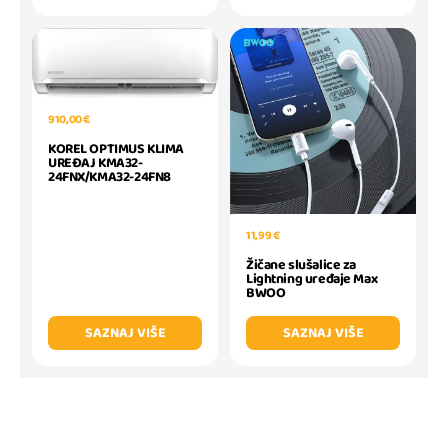
910,00 €
KOREL OPTIMUS KLIMA
UREĐAJ KMA32-
24FNX/KMA32-24FN8
11,99 €
Žičane slušalice za
Lightning uređaje Max
BWOO
SAZNAJ VIŠE
SAZNAJ VIŠE