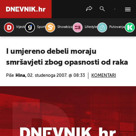
Vijesti
Sport
Showbizz
Lifestyle
Putovanja
PRETRAŽITE VIJESTI
I umjereno debeli moraju
smršavjeti zbog opasnosti od raka
Piše
Hina,
02. studenoga 2007. @ 08:33
KOMENTARI