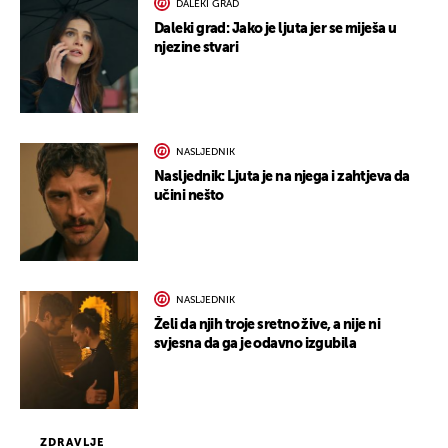
DALEKI GRAD
Daleki grad: Jako je ljuta jer se miješa u
njezine stvari
NASLJEDNIK
Nasljednik: Ljuta je na njega i zahtjeva da
učini nešto
NASLJEDNIK
Želi da njih troje sretno žive, a nije ni
svjesna da ga je odavno izgubila
ZDRAVLJE