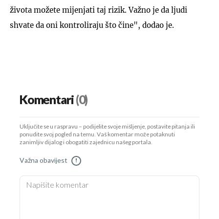
života možete mijenjati taj rizik. Važno je da ljudi
shvate da oni kontroliraju što čine", dodao je.
Komentari
(0)
Uključite se u raspravu – podijelite svoje mišljenje, postavite pitanja ili
ponudite svoj pogled na temu. Vaš komentar može potaknuti
zanimljiv dijalog i obogatiti zajednicu našeg portala.
Važna obavijest
!