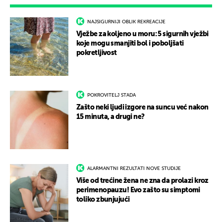
NAJSIGURNIJI OBLIK REKREACIJE
Vježbe za koljeno u moru: 5 sigurnih vježbi
koje mogu smanjiti bol i poboljšati
pokretljivost
POKROVITELJ STADA
Zašto neki ljudi izgore na suncu već nakon
15 minuta, a drugi ne?
ALARMANTNI REZULTATI NOVE STUDIJE
Više od trećine žena ne zna da prolazi kroz
perimenopauzu! Evo zašto su simptomi
toliko zbunjujući