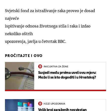
Svjetski fond za istraživanje raka proveo je dosad
najveće
ispitivanje odnosa životnoga stila i raka i izdao
nekoliko oštrih
upozorenja, javlja u četvrtak BBC.
PROČITAJTE I OVO
INICIJATIVA ZA ŽENE
Susjedi među prvima uveli ovu mjeru:
Može li se isto dogoditi i u Hrvatskoj?
HZJZ UPOZORAVA
Velik broj zaraženih nesvjestan