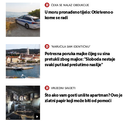
ČEKA SE NALAZ OBDUKCIJE
U moru pronađeno tijelo: Otkriveno o
kome se radi
"NARUČILA SAM IDENTIČNU"
Potresna poruka majke čijeg su sina
pretukli zbog majice: "Sloboda nestaje
svaki put kad prešutimo nasilje"
UKLJUČITE NOTIFIKACIJE
VRIJEDNI SAVJETI
Što ako vam gosti unište apartman? Ovo je
zlatni papir koji može biti od pomoći