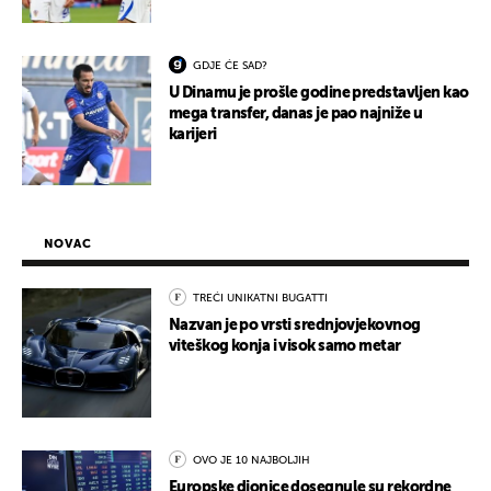
GDJE ĆE SAD?
U Dinamu je prošle godine predstavljen kao
mega transfer, danas je pao najniže u
karijeri
NOVAC
TREĆI UNIKATNI BUGATTI
Nazvan je po vrsti srednjovjekovnog
viteškog konja i visok samo metar
OVO JE 10 NAJBOLJIH
Europske dionice dosegnule su rekordne