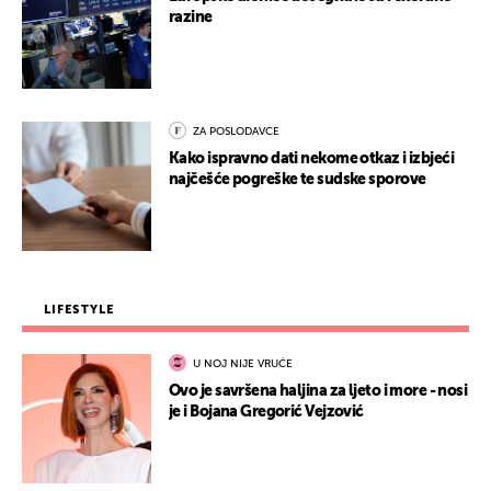
razine
ZA POSLODAVCE
Kako ispravno dati nekome otkaz i izbjeći
najčešće pogreške te sudske sporove
LIFESTYLE
U NOJ NIJE VRUĆE
Ovo je savršena haljina za ljeto i more - nosi
je i Bojana Gregorić Vejzović