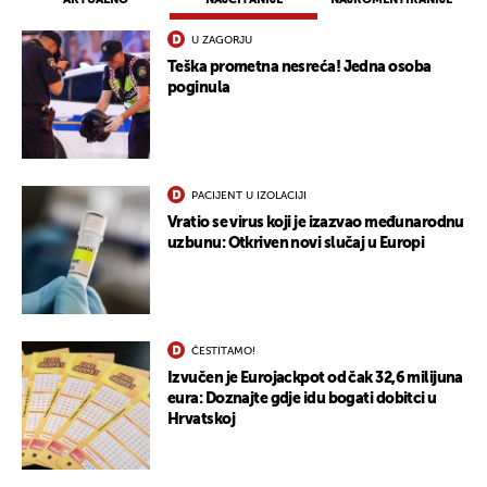
U ZAGORJU
Teška prometna nesreća! Jedna osoba
poginula
PACIJENT U IZOLACIJI
Vratio se virus koji je izazvao međunarodnu
uzbunu: Otkriven novi slučaj u Europi
ČESTITAMO!
Izvučen je Eurojackpot od čak 32,6 milijuna
eura: Doznajte gdje idu bogati dobitci u
Hrvatskoj