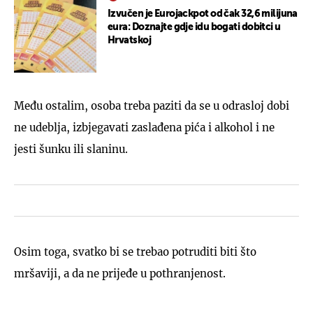
Izvučen je Eurojackpot od čak 32,6 milijuna
eura: Doznajte gdje idu bogati dobitci u
Hrvatskoj
Među ostalim, osoba treba paziti da se u odrasloj dobi
ne udeblja, izbjegavati zaslađena pića i alkohol i ne
jesti šunku ili slaninu.
Osim toga, svatko bi se trebao potruditi biti što
mršaviji, a da ne prijeđe u pothranjenost.