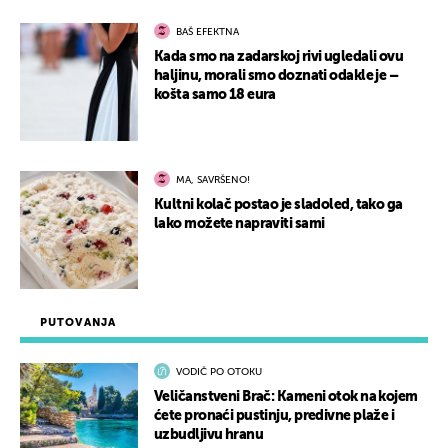
BAŠ EFEKTNA
Kada smo na zadarskoj rivi ugledali ovu
haljinu, morali smo doznati odakle je –
košta samo 18 eura
MA, SAVRŠENO!
Kultni kolač postao je sladoled, tako ga
lako možete napraviti sami
PUTOVANJA
VODIČ PO OTOKU
Veličanstveni Brač: Kameni otok na kojem
ćete pronaći pustinju, predivne plaže i
uzbudljivu hranu