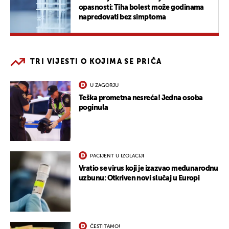
opasnosti: Tiha bolest može godinama
napredovati bez simptoma
TRI VIJESTI O KOJIMA SE PRIČA
U ZAGORJU
Teška prometna nesreća! Jedna osoba
poginula
PACIJENT U IZOLACIJI
Vratio se virus koji je izazvao međunarodnu
uzbunu: Otkriven novi slučaj u Europi
ČESTITAMO!