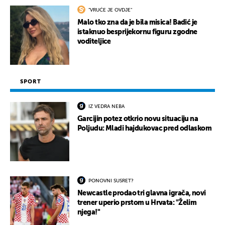
"VRUĆE JE OVDJE"
Malo tko zna da je bila misica! Badić je
istaknuo besprijekornu figuru zgodne
voditeljice
SPORT
IZ VEDRA NEBA
Garcijin potez otkrio novu situaciju na
Poljudu: Mladi hajdukovac pred odlaskom
PONOVNI SUSRET?
Newcastle prodao tri glavna igrača, novi
trener uperio prstom u Hrvata: "Želim
njega!"