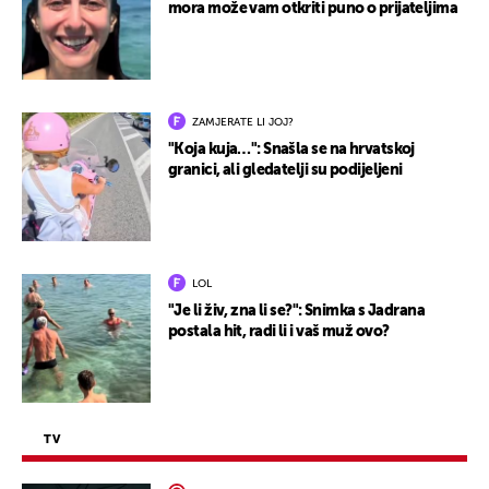
mora može vam otkriti puno o prijateljima
ZAMJERATE LI JOJ?
"Koja kuja…": Snašla se na hrvatskoj
granici, ali gledatelji su podijeljeni
LOL
"Je li živ, zna li se?": Snimka s Jadrana
postala hit, radi li i vaš muž ovo?
TV